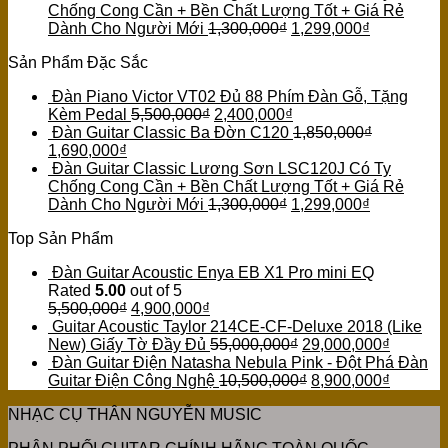
Chống Cong Cần + Bền Chất Lượng Tốt + Giá Rẻ
Dành Cho Người Mới
1,300,000
₫
1,299,000
₫
Sản Phẩm Đặc Sắc
Đàn Piano Victor VT02 Đủ 88 Phím Đàn Gỗ, Tặng
Kèm Pedal
5,500,000
₫
2,400,000
₫
Đàn Guitar Classic Ba Đờn C120
1,850,000
₫
1,690,000
₫
Đàn Guitar Classic Lương Sơn LSC120J Có Ty
Chống Cong Cần + Bền Chất Lượng Tốt + Giá Rẻ
Dành Cho Người Mới
1,300,000
₫
1,299,000
₫
Top Sản Phẩm
Đàn Guitar Acoustic Enya EB X1 Pro mini EQ
Rated
5.00
out of 5
5,500,000
₫
4,900,000
₫
Guitar Acoustic Taylor 214CE-CF-Deluxe 2018 (Like
New) Giấy Tờ Đầy Đủ
55,000,000
₫
29,000,000
₫
Đàn Guitar Điện Natasha Nebula Pink - Đột Phá Đàn
Guitar Điện Công Nghệ
10,500,000
₫
8,900,000
₫
NHẠC CỤ THÂN NGUYỄN MUSIC