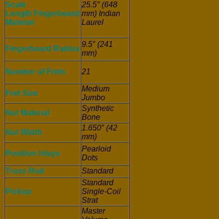
Scale
25.5″ (648
Length
Fingerboard
mm)
Indian
Material
Laurel
9.5″ (241
Fingerboard Radius
mm)
Number of Frets
21
Medium
Fret Size
Jumbo
Synthetic
Nut Material
Bone
1.650″ (42
Nut Width
mm)
Pearloid
Position Inlays
Dots
Truss Rod
Standard
Standard
Pickup
Single-Coil
Strat
Master