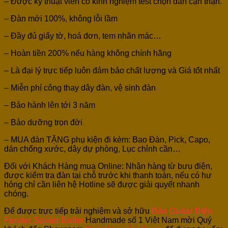
– Được kỹ thuật viên có kinh nghiệm test chọn đàn cận thận.
– Đàn mới 100%, không lỗi lầm
– Đầy đủ giấy tờ, hoá đơn, tem nhãn mác…
– Hoàn tiền 200% nếu hàng không chính hãng
– Là đại lý trực tiếp luôn đảm bảo chất lượng và Giá tốt nhất
– Miễn phí công thay dây đàn, vệ sinh đàn
– Bảo hành lên tới 3 năm
– Bảo dưỡng trọn đời
– MUA đàn TẶNG phụ kiện đi kèm: Bao Đàn, Pick, Capo,
dán chống xước, dây dự phòng, Lục chỉnh cần…
Đối với Khách Hàng mua Online: Nhận hàng từ bưu điện,
được kiểm tra đàn tại chỗ trước khi thanh toán, nếu có hư
hỏng chỉ cần liên hệ Hotline sẽ được giải quyết nhanh
chóng.
Để được trực tiếp trải nghiệm và sở hữu
Đàn
Guitar Điện
Fender Squier Bullet
Handmade số 1 Việt Nam mời Quý