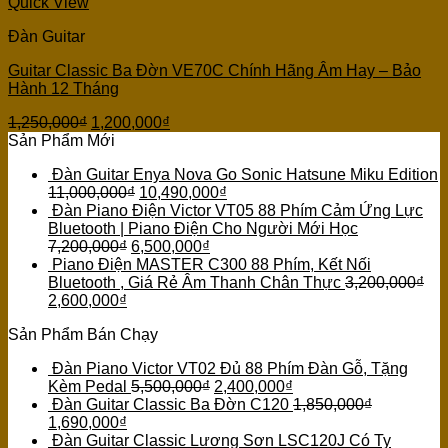
Quick View
Đàn Guitar
Guitar Classic Ba Đờn VE70C Chính Hãng Âm Hay – Bảo
Hành 12 Tháng
1,250,000
₫
1,200,000
₫
Sản Phẩm Mới
Đàn Guitar Enya Nova Go Sonic Hatsune Miku Edition
11,000,000
₫
10,490,000
₫
Đàn Piano Điện Victor VT05 88 Phím Cảm Ứng Lực
Bluetooth | Piano Điện Cho Người Mới Học
7,200,000
₫
6,500,000
₫
Piano Điện MASTER C300 88 Phím, Kết Nối
Bluetooth , Giá Rẻ Âm Thanh Chân Thực
3,200,000
₫
2,600,000
₫
Sản Phẩm Bán Chạy
Đàn Piano Victor VT02 Đủ 88 Phím Đàn Gỗ, Tặng
Kèm Pedal
5,500,000
₫
2,400,000
₫
Đàn Guitar Classic Ba Đờn C120
1,850,000
₫
1,690,000
₫
Đàn Guitar Classic Lương Sơn LSC120J Có Ty