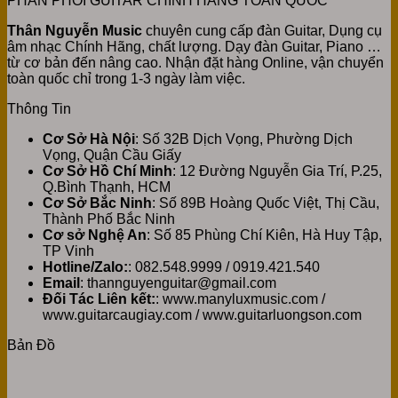
PHÂN PHỐI GUITAR CHÍNH HÃNG TOÀN QUỐC
Thân Nguyễn Music
chuyên cung cấp đàn Guitar, Dụng cụ
âm nhạc Chính Hãng, chất lượng. Dạy đàn Guitar, Piano …
từ cơ bản đến nâng cao. Nhận đặt hàng Online, vận chuyển
toàn quốc chỉ trong 1-3 ngày làm việc.
Thông Tin
Cơ Sở Hà Nội
: Số 32B Dịch Vọng, Phường Dịch
Vọng, Quận Cầu Giấy
Cơ Sở Hồ Chí Minh
: 12 Đường Nguyễn Gia Trí, P.25,
Q.Bình Thạnh, HCM
Cơ Sở Bắc Ninh
: Số 89B Hoàng Quốc Việt, Thị Cầu,
Thành Phố Bắc Ninh
Cơ sở Nghệ An
: Số 85 Phùng Chí Kiên, Hà Huy Tập,
TP Vinh
Hotline/Zalo:
: 082.548.9999 / 0919.421.540
Email
: thannguyenguitar@gmail.com
Đối Tác Liên kết:
: www.manyluxmusic.com /
www.guitarcaugiay.com / www.guitarluongson.com
Bản Đồ