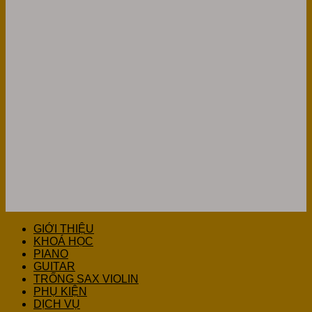
GIỚI THIỆU
KHOÁ HỌC
PIANO
GUITAR
TRỐNG SAX VIOLIN
PHỤ KIỆN
DỊCH VỤ