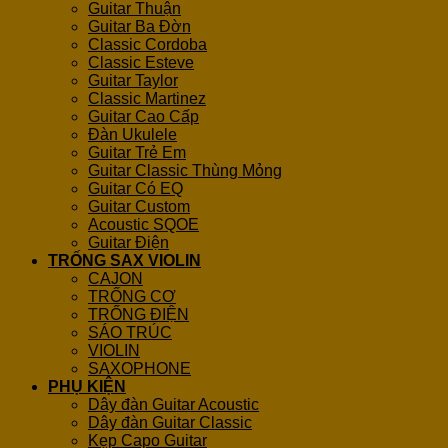
Guitar Thuận
Guitar Ba Đờn
Classic Cordoba
Classic Esteve
Guitar Taylor
Classic Martinez
Guitar Cao Cấp
Đàn Ukulele
Guitar Trẻ Em
Guitar Classic Thùng Mỏng
Guitar Có EQ
Guitar Custom
Acoustic SQOE
Guitar Điện
TRỐNG SAX VIOLIN
CAJON
TRỐNG CƠ
TRỐNG ĐIỆN
SÁO TRÚC
VIOLIN
SAXOPHONE
PHỤ KIỆN
Dây đàn Guitar Acoustic
Dây đàn Guitar Classic
Kẹp Capo Guitar