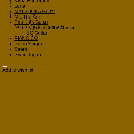
Khoá Học Piano
Luna
MATSUOKA Guitar
Cart
Mic Thu Âm
Phụ Kiện Guitar
No products in the cart.
Dây đàn Guitar Classic
EQ Guitar
PIANO CƠ
Piano Saiger
Saers
Syairi Japan
Add to wishlist