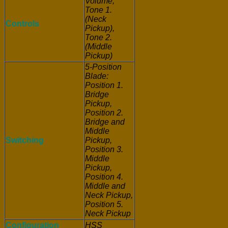
Volume,
Tone 1.
(Neck
Controls
Pickup),
Tone 2.
(Middle
Pickup)
5-Position
Blade:
Position 1.
Bridge
Pickup,
Position 2.
Bridge and
Middle
Switching
Pickup,
Position 3.
Middle
Pickup,
Position 4.
Middle and
Neck Pickup,
Position 5.
Neck Pickup
Configuration
HSS