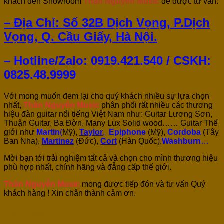
khách đến Showroom
Thân Nguyễn Music
để được tư vấn:
– Địa Chỉ: Số 32B Dịch Vọng, P.Dịch
Vọng, Q. Cầu Giấy, Hà Nội.
– Hotline/Zalo: 0919.421.540 / CSKH:
0825.48.9999
Với mong muốn đem lại cho quý khách nhiều sự lựa chọn
nhất,
Thân Nguyễn Music
phân phối rất nhiều các thương
hiệu đàn guitar nổi tiếng Việt Nam như: Guitar Lương Sơn,
Thuận Guitar, Ba Đờn, Many Lux Solid wood…… Guitar Thế
giới như
Martin
(
Mỹ),
Taylor
,
Epiphone
(Mỹ),
Cordoba
(Tây
Ban Nha),
Martinez
(Đức),
Cort
(Hàn Quốc),
Washburn
…
Mời bạn tới trải nghiệm tất cả và chọn cho mình thương hiệu
phù hợp nhất, chính hãng và đẳng cấp thế giới.
Thân Nguyễn Music
mong được tiếp đón và tư vấn Quý
khách hàng ! Xin chân thành cảm ơn.
Reviews