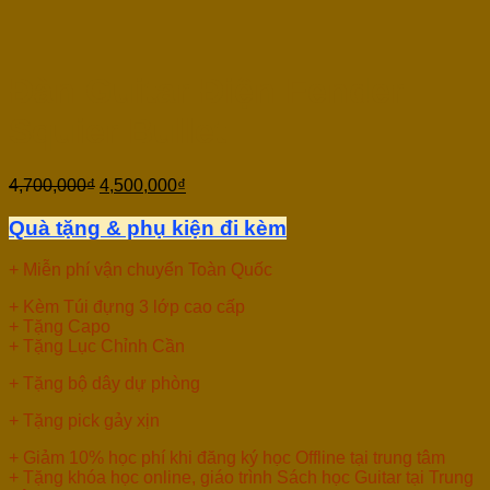
Đàn Guitar Điện Fender
Squier Bullet
4,700,000
₫
4,500,000
₫
Quà tặng & phụ kiện đi kèm
+ Miễn phí vận chuyển Toàn Quốc
+ Kèm Túi đựng 3 lớp cao cấp
+ Tặng Capo
+ Tặng Lục Chỉnh Cần
+ Tặng bộ dây dự phòng
+ Tặng pick gảy xịn
+ Giảm 10% học phí khi đăng ký học Offline tại trung tâm
+ Tặng khóa học online, giáo trình Sách học Guitar tại Trung