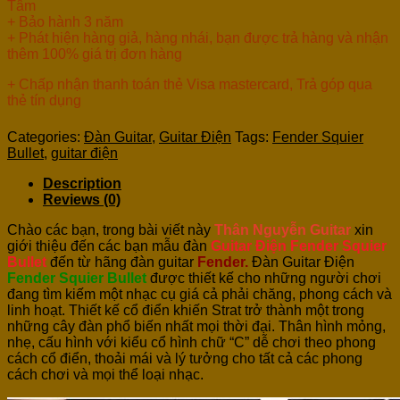
Tâm
+ Bảo hành 3 năm
+ Phát hiện hàng giả, hàng nhái, bạn được trả hàng và nhận
thêm 100% giá trị đơn hàng
+ Chấp nhận thanh toán thẻ Visa mastercard, Trả góp qua
thẻ tín dụng
Categories:
Đàn Guitar
,
Guitar Điện
Tags:
Fender Squier
Bullet
,
guitar điện
Description
Reviews (0)
Chào các bạn, trong bài viết này
Thân Nguyễn Guitar
xin
giới thiệu đến các bạn mẫu đàn
Guitar Điện Fender Squier
Bullet
đến từ hãng đàn guitar
Fender.
Đàn Guitar Điện
Fender Squier Bullet
được thiết kế cho những người chơi
đang tìm kiếm một nhạc cụ giá cả phải chăng, phong cách và
linh hoạt. Thiết kế cổ điển khiến Strat trở thành một trong
những cây đàn phổ biến nhất mọi thời đại. Thân hình mỏng,
nhẹ, cấu hình với kiểu cổ hình chữ “C” dễ chơi theo phong
cách cổ điển, t
hoải mái và lý tưởng cho tất cả các phong
cách chơi và mọi thể loại nhạc.