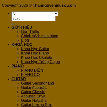
Copyright 2026 ©
Thannguyenmusic.com
Search
for:
GIỚI THIỆU
Giới Thiệu
Chính sách mua hàng
Blog
KHOÁ HỌC
Khoá Học Guitar
Khoá Học Piano
Khoá Học Ukulele
Khoá Học Trống Cajon
PIANO
PIANO ĐIỆN
PIANO CƠ
GUITAR
Guitar Secondhand
Guitar Acoustic
Guitar Classic
Acoustic Enya
Guitar Natasha
Guitar Lương Sơn