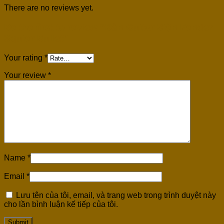
There are no reviews yet.
Be the first to review “Đàn Guitar Điện Fender
Squier Bullet”
Your rating
*
Your review
*
Name
*
Email
*
Lưu tên của tôi, email, và trang web trong trình duyệt này
cho lần bình luận kế tiếp của tôi.