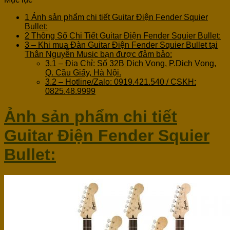
1
Ảnh sản phẩm chi tiết Guitar Điện Fender Squier
Bullet:
2
Thông Số Chi Tiết Guitar Điện Fender Squier Bullet:
3
– Khi mua Đàn Guitar Điện Fender Squier Bullet tại
Thân Nguyễn Music bạn được đảm bảo:
3.1
– Địa Chỉ: Số 32B Dịch Vọng, P.Dịch Vọng,
Q. Cầu Giấy, Hà Nội.
3.2
– Hotline/Zalo: 0919.421.540 / CSKH:
0825.48.9999
Ảnh sản phẩm chi tiết
Guitar Điện Fender Squier
Bullet: