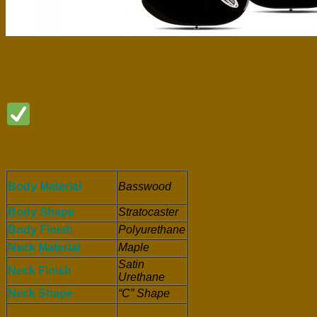
Thông Số
Chi Tiết Guitar
Điện Fender Squier Bullet:
Body Material
Basswood
Body Shape
Stratocaster
Body Finish
Polyurethane
Neck Material
Maple
Satin
Neck Finish
Urethane
Neck Shape
“C” Shape