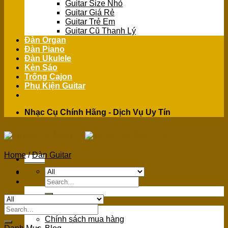
Guitar Size Nhỏ
Guitar Giá Rẻ
Guitar Trẻ Em
Guitar Cũ Thanh Lý
Đàn Organ
Đàn Piano
Đàn Ukulele
Kèn Sáo
Trống Cajon
Phụ Kiện Guitar
Nhạc Cụ Chính Hãng - Dịch Vụ Uy Tín
Home
/
Đàn Guitar
Menu
Search
for:
GIỚI THIỆU
Search
Giới Thiệu
for:
Chính sách mua hàng