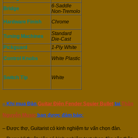
6-Saddle
Bridge
Non-Tremolo
Hardware Finish
Chrome
Standard
Tuning Machines
Die-Cast
Pickguard
1-Ply White
Control Knobs
White Plastic
Switch Tip
White
– Khi mua Đàn
Guitar Điện Fender Squier Bullet
tại
Thân
Nguyễn Music
bạn được đảm bảo:
– Được thợ, Guitarist có kinh nghiệm tư vấn chọn đàn.