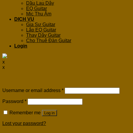
Dầu Lau Dây
EQ Guitar
Mic Thu Âm
DỊCH VỤ
Gia Sư Guitar
Lắp EQ Guitar
Thay Dây Guitar
Cho Thuê Đàn Guitar
Login
x
x
Login
Username or email address
*
Password
*
Remember me
Log in
Lost your password?