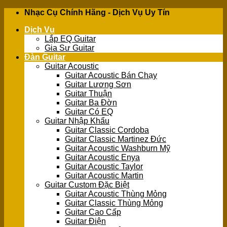
Skip
Nhạc Cụ Chính Hãng - Dịch Vụ Uy Tín
to
Dịch Vụ
content
Lắp EQ Guitar
Gia Sư Guitar
Đàn Guitar
Guitar Acoustic
Guitar Acoustic Bán Chạy
Guitar Lương Sơn
Guitar Thuận
Guitar Ba Đờn
Guitar Có EQ
Guitar Nhập Khẩu
Guitar Classic Cordoba
Guitar Classic Martinez Đức
Guitar Acoustic Washburn Mỹ
Guitar Acoustic Enya
Guitar Acoustic Taylor
Guitar Acoustic Martin
Guitar Custom Đặc Biệt
Guitar Acoustic Thùng Mỏng
Guitar Classic Thùng Mỏng
Guitar Cao Cấp
Guitar Điện