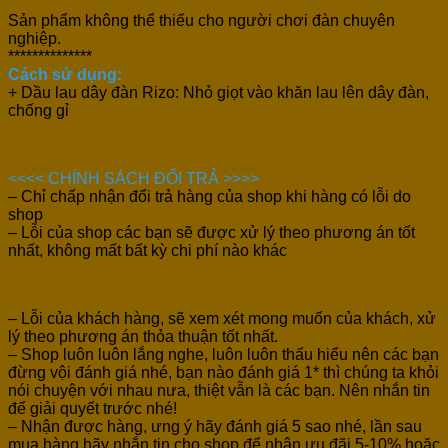
Sản phẩm không thể thiếu cho người chơi đàn chuyên
nghiệp.
**************
Cách sử dụng:
+ Dầu lau dây đàn Rizo: Nhỏ giọt vào khăn lau lên dây đàn,
chống gỉ
<<<< CHÍNH SÁCH ĐỔI TRẢ >>>>
– Chỉ chấp nhận đổi trả hàng của shop khi hàng có lỗi do
shop
– Lỗi của shop các bạn sẽ được xử lý theo phương án tốt
nhất, không mất bất kỳ chi phí nào khác
– Lỗi của khách hàng, sẽ xem xét mong muốn của khách, xử
lý theo phương án thỏa thuận tốt nhất.
– Shop luôn luôn lắng nghe, luôn luôn thấu hiểu nên các bạn
đừng vội đánh giá nhé, bạn nào đánh giá 1* thì chúng ta khỏi
nói chuyện với nhau nưa, thiệt vẫn là các bạn. Nên nhắn tin
để giải quyết trước nhé!
– Nhận được hàng, ưng ý hãy đánh giá 5 sao nhé, lần sau
mua hàng hãy nhắn tin cho shop để nhận ưu đãi 5-10% hoặc