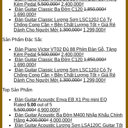
Kèm Pedal
5,500,000
₫
2,400,000
₫
Đàn Guitar Classic Ba Đờn C120
1,850,000
₫
1,690,000
₫
Đàn Guitar Classic Lương Sơn LSC120J Có Ty
Chống Cong Cần + Bền Chất Lượng Tốt + Giá Rẻ
Dành Cho Người Mới
1,300,000
₫
1,299,000
₫
Sản Phẩm Đặc Sắc
Đàn Piano Victor VT02 Đủ 88 Phím Đàn Gỗ, Tặng
Kèm Pedal
5,500,000
₫
2,400,000
₫
Đàn Guitar Classic Ba Đờn C120
1,850,000
₫
1,690,000
₫
Đàn Guitar Classic Lương Sơn LSC120J Có Ty
Chống Cong Cần + Bền Chất Lượng Tốt + Giá Rẻ
Dành Cho Người Mới
1,300,000
₫
1,299,000
₫
Top Sản Phẩm
Đàn Guitar Acoustic Enya EB X1 Pro mini EQ
Rated
5.00
out of 5
5,500,000
₫
4,900,000
₫
Đàn Guitar Acoustic Ba Đờn M400 Nhập Khẩu Chính
Hãng
4,200,000
₫
4,000,000
₫
Đàn Guitar Acoustic Lương Sơn LSA120C Guitar Tốt