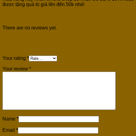
được tặng quà trị giá lên đến 50k nhé!
Reviews
There are no reviews yet.
Be the first to review “Dầu Lau Dây Đàn
Guitar”
Your rating
*
Your review
*
Name
*
Email
*