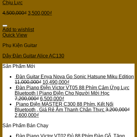
Chịu Lực
4,500,000
₫
3,500,000
₫
Add to wishlist
Quick View
Phụ Kiện Guitar
Dây Đàn Guitar Alice AC130
Sản Phẩm Mới
Đàn Guitar Enya Nova Go Sonic Hatsune Miku Edition
11,000,000
₫
10,490,000
₫
Đàn Piano Điện Victor VT05 88 Phím Cảm Ứng Lực
Bluetooth | Piano Điện Cho Người Mới Học
7,200,000
₫
6,500,000
₫
Piano Điện MASTER C300 88 Phím, Kết Nối
Bluetooth , Giá Rẻ Âm Thanh Chân Thực
3,200,000
₫
2,600,000
₫
Sản Phẩm Bán Chạy
Đàn Piano Victor VT02 Đủ 88 Phím Đàn Gỗ, Tặng