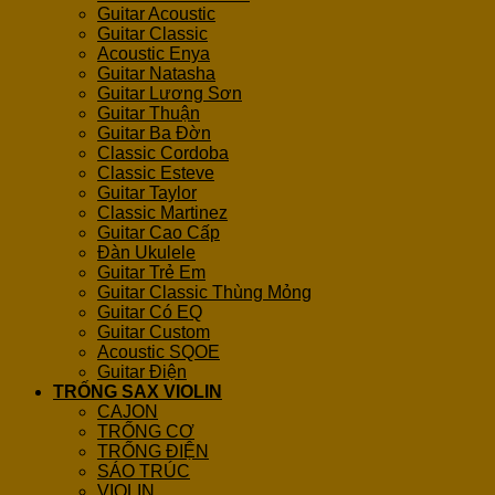
Guitar Acoustic
Guitar Classic
Acoustic Enya
Guitar Natasha
Guitar Lương Sơn
Guitar Thuận
Guitar Ba Đờn
Classic Cordoba
Classic Esteve
Guitar Taylor
Classic Martinez
Guitar Cao Cấp
Đàn Ukulele
Guitar Trẻ Em
Guitar Classic Thùng Mỏng
Guitar Có EQ
Guitar Custom
Acoustic SQOE
Guitar Điện
TRỐNG SAX VIOLIN
CAJON
TRỐNG CƠ
TRỐNG ĐIỆN
SÁO TRÚC
VIOLIN