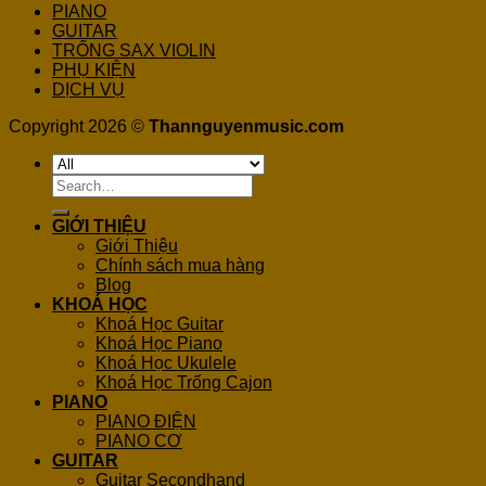
PIANO
GUITAR
TRỐNG SAX VIOLIN
PHỤ KIỆN
DỊCH VỤ
Copyright 2026 ©
Thannguyenmusic.com
Search
for:
GIỚI THIỆU
Giới Thiệu
Chính sách mua hàng
Blog
KHOÁ HỌC
Khoá Học Guitar
Khoá Học Piano
Khoá Học Ukulele
Khoá Học Trống Cajon
PIANO
PIANO ĐIỆN
PIANO CƠ
GUITAR
Guitar Secondhand