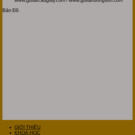
www.guitarcaugiay.com / www.guitarluongson.com
Bản Đồ
GIỚI THIỆU
KHOÁ HỌC