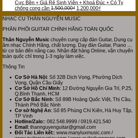
Cực Bền + Giá Rẻ Sinh Viên + Khoá Đúc + Có Ty
chống cong cần
1,500,000
₫
1,200,000
₫
NHẠC CỤ THÂN NGUYỄN MUSIC
PHÂN PHỐI GUITAR CHÍNH HÃNG TOÀN QUỐC
Thân Nguyễn Music
chuyên cung cấp đàn Guitar, Dụng cụ
âm nhạc Chính Hãng, chất lượng. Dạy đàn Guitar, Piano …
từ cơ bản đến nâng cao. Nhận đặt hàng Online, vận chuyển
toàn quốc chỉ trong 1-3 ngày làm việc.
Thông Tin
Cơ Sở Hà Nội
: Số 32B Dịch Vọng, Phường Dịch
Vọng, Quận Cầu Giấy
Cơ Sở Hồ Chí Minh
: 12 Đường Nguyễn Gia Trí, P.25,
Q.Bình Thạnh, HCM
Cơ Sở Bắc Ninh
: Số 89B Hoàng Quốc Việt, Thị Cầu,
Thành Phố Bắc Ninh
Cơ sở Nghệ An
: Số 85 Phùng Chí Kiên, Hà Huy Tập,
TP Vinh
Hotline/Zalo:
: 082.548.9999 / 0919.421.540
Email
: thannguyenguitar@gmail.com
Đối Tác Liên kết:
: www.manyluxmusic.com /