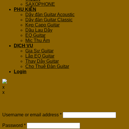
SAXOPHONE
PHỤ KIỆN
Dây đàn Guitar Acoustic
Dây đàn Guitar Classic
Kẹp Capo Guitar
Dầu Lau Dây
EQ Guitar
Mic Thu Âm
DỊCH VỤ
Gia Sư Guitar
Lắp EQ Guitar
Thay Dây Guitar
Cho Thuê Đàn Guitar
Login
x
x
Login
Username or email address
*
Password
*