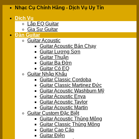
Skip
Nhạc Cụ Chính Hãng - Dịch Vụ Uy Tín
to
Dịch Vụ
content
Lắp EQ Guitar
Gia Sư Guitar
Đàn Guitar
Guitar Acoustic
Guitar Acoustic Bán Chạy
Guitar Lương Sơn
Guitar Thuận
Guitar Ba Đờn
Guitar Có EQ
Guitar Nhập Khẩu
Guitar Classic Cordoba
Guitar Classic Martinez Đức
Guitar Acoustic Washburn Mỹ
Guitar Acoustic Enya
Guitar Acoustic Taylor
Guitar Acoustic Martin
Guitar Custom Đặc Biệt
Guitar Acoustic Thùng Mỏng
Guitar Classic Thùng Mỏng
Guitar Cao Cấp
Guitar Điện