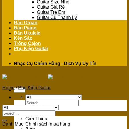
Guitar Size Nhỏ
Guitar Giá Rẻ
Guitar Trẻ Em
Guitar Cũ Thanh Lý
Đàn Organ
Đàn Piano
Đàn Ukulele
Kèn Sáo
Trống Cajon
Phụ Kiện Guitar
Nhạc Cụ Chính Hãng - Dịch Vụ Uy Tín
Home
/
Phụ Kiện Guitar
Menu
Search
for:
Search
GIỚI THIỆU
for:
Giới Thiệu
Danh Mục
Chính sách mua hàng