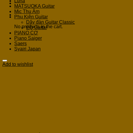
Luna
MATSUOKA Guitar
Mic Thu Âm
Cart
Phụ Kiện Guitar
Dây đàn Guitar Classic
No products in the cart.
EQ Guitar
PIANO CƠ
Piano Saiger
Saers
Syairi Japan
Add to wishlist
Dầu Lau Dây Đàn Guitar