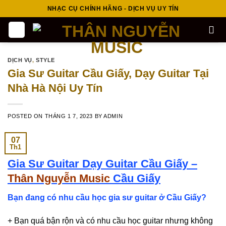
Skip
NHẠC CỤ CHÍNH HÃNG - DỊCH VỤ UY TÍN
to
content
DỊCH VỤ
,
STYLE
Gia Sư Guitar Cầu Giấy, Dạy Guitar Tại
Nhà Hà Nội Uy Tín
POSTED ON
THÁNG 1 7, 2023
BY
ADMIN
07
Th1
Gia Sư Guitar Dạy Guitar Cầu Giấy –
Thân Nguyễn Music
Cầu Giấy
Bạn đang có nhu cầu học gia sư guitar ở Cầu Giấy?
+ Bạn quá bận rộn và có nhu cầu học guitar nhưng không