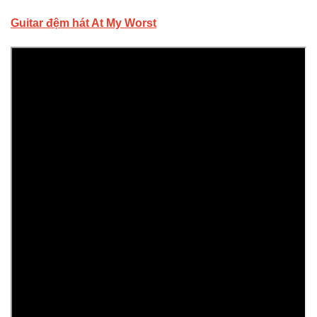
Guitar đệm hát At My Worst