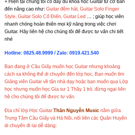
+ Hiện tại chúng tôi có đầy đủ khóa học Guitar từ cơ bản
đến nâng cao như:
Guitar đệm hát, Guitar Solo Finger
Style, Guitar Solo Cổ Điển, Guitar Led
…
; giúp học viên
nhanh chóng hoàn thiện mọi kỹ năng trong việc chơi
Guitar. Hãy liên hệ cho chúng tôi để được tư vấn chi tiết
nhé
Hotline: 0825.48.9999 / Zalo: 0919.421.540
Bạn đang ở Cầu Giấy muốn học Guitar nhưng khoảng
cách xa không thể di chuyển đến lớp học, Bạn muốn tìm
Giảng viên Guitar về tận nhà dạy hoặc bạn muốn qua Lớp
học nhưng muốn học Gia sư 1 Thầy 1 trò, đừng ngại liên
hệ cho chúng tôi để được tư vấn.
Địa chỉ lớp Học Guitar
Thân Nguyễn Music
nằm giữa
Trung Tâm Cầu Giấy và Hà Nội, nối liền các Quận Huyện
di chuyển đi lại dễ dàng: