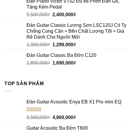
Đàn Piano Victor VT02 Đủ 88 Phím Đàn Gỗ,
Tặng Kèm Pedal
5,500,000
₫
2,400,000
₫
Đàn Guitar Classic Lương Sơn LSC120J Có Ty
Chống Cong Cần + Bền Chất Lượng Tốt + Giá
Rẻ Dành Cho Người Mới
1,300,000
₫
1,299,000
₫
Đàn Guitar Classic Ba Đờn C120
1,850,000
₫
1,690,000
₫
TOP SẢN PHẨM
Đàn Guitar Acoustic Enya EB X1 Pro mini EQ
Rated
5.00
5,500,000
₫
4,900,000
₫
out of 5
Guitar Acoustic Ba Đờn T600