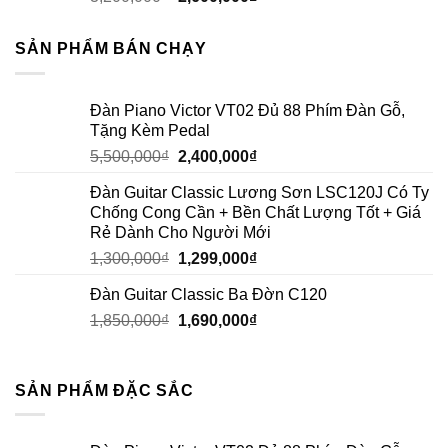
SẢN PHẨM BÁN CHẠY
Đàn Piano Victor VT02 Đủ 88 Phím Đàn Gỗ,
Tặng Kèm Pedal
5,500,000
₫
2,400,000
₫
Đàn Guitar Classic Lương Sơn LSC120J Có Ty
Chống Cong Cần + Bền Chất Lượng Tốt + Giá
Rẻ Dành Cho Người Mới
1,300,000
₫
1,299,000
₫
Đàn Guitar Classic Ba Đờn C120
1,850,000
₫
1,690,000
₫
SẢN PHẨM ĐẶC SẮC