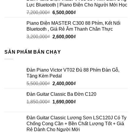
Lực Bluetooth | Piano Điện Cho Người Mới Học
7,200,000
₫
6,500,000
₫
Piano Điện MASTER C300 88 Phím, Kết Nối
Bluetooth , Giá Rẻ Âm Thanh Chân Thực
3,200,000
₫
2,600,000
₫
SẢN PHẨM BÁN CHẠY
Đàn Piano Victor VT02 Đủ 88 Phím Đàn Gỗ,
Tặng Kèm Pedal
5,500,000
₫
2,400,000
₫
Đàn Guitar Classic Ba Đờn C120
1,850,000
₫
1,690,000
₫
Đàn Guitar Classic Lương Sơn LSC120J Có Ty
Chống Cong Cần + Bền Chất Lượng Tốt + Giá
Rẻ Dành Cho Người Mới