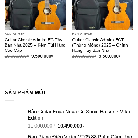
ĐÀN GUITAR
ĐÀN GUITAR
Guitar Classic Admira EC Tây
Guitar Classic Admira ECT
Ban Nha 2025 – Kèm Túi Hãng
(Thùng Mỏng) 2025 – Chính
Cao Cấp
Hãng Tây Ban Nha
10,000,000
₫
9,500,000
₫
10,000,000
₫
9,500,000
₫
SẢN PHẨM MỚI
Đàn Guitar Enya Nova Go Sonic Hatsune Miku
Edition
11,000,000
₫
10,490,000
₫
Đàn Piano Điện Victor VT05 88 Phím Cảm Ứng