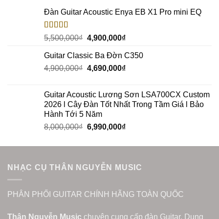
Đàn Guitar Acoustic Enya EB X1 Pro mini EQ
Rated
5.00
5,500,000
₫
4,900,000
₫
out of 5
Guitar Classic Ba Đờn C350
4,900,000
₫
4,690,000
₫
Guitar Acoustic Lương Sơn LSA700CX Custom
2026 l Cây Đàn Tốt Nhất Trong Tầm Giá l Bảo
Hành Tới 5 Năm
8,000,000
₫
6,990,000
₫
NHẠC CỤ THÂN NGUYỄN MUSIC
PHÂN PHỐI GUITAR CHÍNH HÃNG TOÀN QUỐC
Thân Nguyễn Music
chuyên cung cấp đàn Guitar, Dụng