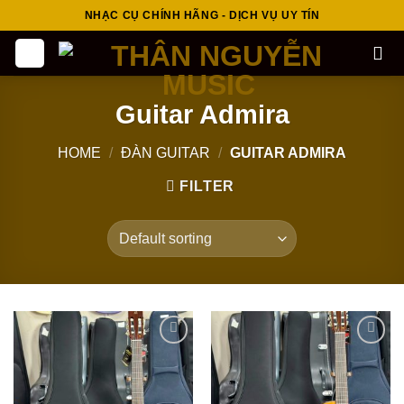
Skip
NHẠC CỤ CHÍNH HÃNG - DỊCH VỤ UY TÍN
to
content
Guitar Admira
HOME
/
ĐÀN GUITAR
/
GUITAR ADMIRA
FILTER
Add to
Add to
wishlist
wishlist