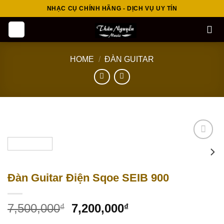
Skip
NHẠC CỤ CHÍNH HÃNG - DỊCH VỤ UY TÍN
to
content
HOME
/
ĐÀN GUITAR
Add to
wishlist
Đàn Guitar Điện Sqoe SEIB 900
7,500,000
7,200,000
₫
₫