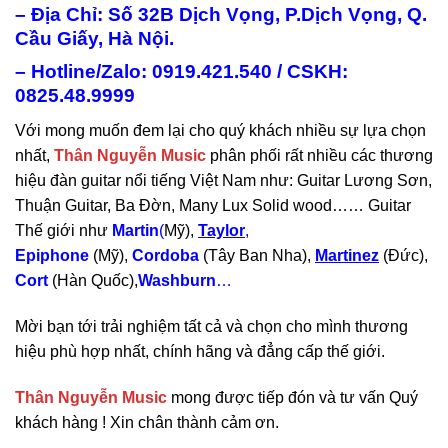
– Địa Chỉ: Số 32B Dịch Vọng, P.Dịch Vọng, Q.
Cầu Giấy, Hà Nội.
– Hotline/Zalo: 0919.421.540 / CSKH:
0825.48.9999
Với mong muốn đem lại cho quý khách nhiều sự lựa chọn
nhất,
Thân Nguyễn Music
phân phối rất nhiều các thương
hiệu đàn guitar nổi tiếng Việt Nam như: Guitar Lương Sơn,
Thuận Guitar, Ba Đờn, Many Lux Solid wood…… Guitar
Thế giới như
Martin
(
Mỹ),
Taylor
,
Epiphone
(Mỹ),
Cordoba
(Tây Ban Nha),
Martinez
(Đức),
Cort
(Hàn Quốc),
Washburn
…
Mời bạn tới trải nghiệm tất cả và chọn cho mình thương
hiệu phù hợp nhất, chính hãng và đẳng cấp thế giới.
Thân Nguyễn Music
mong được tiếp đón và tư vấn Quý
khách hàng ! Xin chân thành cảm ơn.