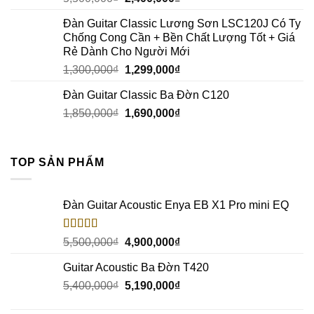
Đàn Guitar Classic Lương Sơn LSC120J Có Ty
Chống Cong Cần + Bền Chất Lượng Tốt + Giá
Rẻ Dành Cho Người Mới
1,300,000
₫
1,299,000
₫
Đàn Guitar Classic Ba Đờn C120
1,850,000
₫
1,690,000
₫
TOP SẢN PHẨM
Đàn Guitar Acoustic Enya EB X1 Pro mini EQ
Rated
5.00
5,500,000
₫
4,900,000
₫
out of 5
Guitar Acoustic Ba Đờn T420
5,400,000
₫
5,190,000
₫