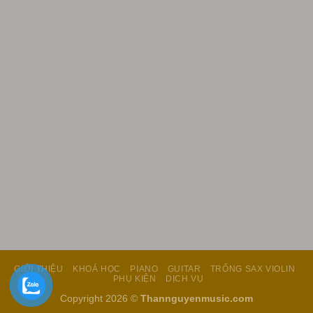
GIỚI THIỆU
KHOÁ HỌC
PIANO
GUITAR
TRỐNG SAX VIOLIN
PHỤ KIỆN
DỊCH VỤ
Copyright 2026 ©
Thannguyenmusic.com