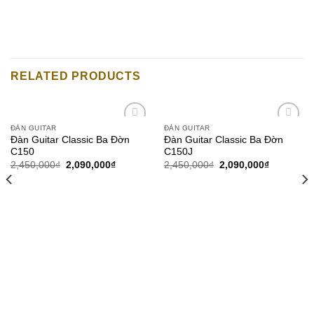
RELATED PRODUCTS
ĐÀN GUITAR
ĐÀN GUITAR
Add to
Add to
Đàn Guitar Classic Ba Đờn
Đàn Guitar Classic Ba Đờn
wishlist
wishlist
C150
C150J
2,450,000
₫
2,090,000
₫
2,450,000
₫
2,090,000
₫