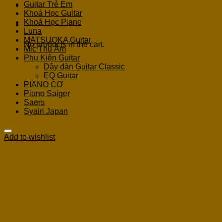
Guitar Trẻ Em
Khoá Học Guitar
Khoá Học Piano
Cart
Luna
MATSUOKA Guitar
No products in the cart.
Mic Thu Âm
Phụ Kiện Guitar
Dây đàn Guitar Classic
EQ Guitar
PIANO CƠ
Piano Saiger
Saers
Syairi Japan
Add to wishlist