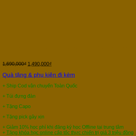
Đàn Guitar Classic Ba Đờn 
1,690,000
₫
1,490,000
₫
Quà tặng & phụ kiện đi kèm
+ Ship Cod vận chuyển Toàn Quốc
+ Túi đựng đàn
+ Tặng Capo
+ Tặng pick gảy xịn
+ Giảm 10% học phí khi đăng ký học Offline tại trung tâm
+
Tặng khóa học online cấp tốc thực chiến trị giá 3 triệu đồng