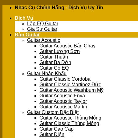
Skip
Nhạc Cụ Chính Hãng - Dịch Vụ Uy Tín
to
Dịch Vụ
content
Lắp EQ Guitar
Gia Sư Guitar
Đàn Guitar
Guitar Acoustic
Guitar Acoustic Bán Chạy
Guitar Lương Sơn
Guitar Thuận
Guitar Ba Đờn
Guitar Có EQ
Guitar Nhập Khẩu
Guitar Classic Cordoba
Guitar Classic Martinez Đức
Guitar Acoustic Washburn Mỹ
Guitar Acoustic Enya
Guitar Acoustic Taylor
Guitar Acoustic Martin
Guitar Custom Đặc Biệt
Guitar Acoustic Thùng Mỏng
Guitar Classic Thùng Mỏng
Guitar Cao Cấp
Guitar Điện