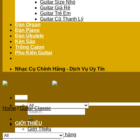
Guitar Size Nhỏ
Guitar Giá Rẻ
Guitar Trẻ Em
Guitar Cũ Thanh Lý
Đàn Organ
Đàn Piano
Đàn Ukulele
Kèn Sáo
Trống Cajon
Phụ Kiện Guitar
Nhạc Cụ Chính Hãng - Dịch Vụ Uy Tín
Menu
Home
/
Guitar Classic
Search
for:
GIỚI THIỆU
Giới Thiệu
Chính sách mua hàng