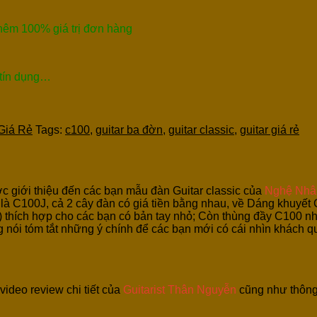
thêm 100% giá trị đơn hàng
 tín dụng…
 Giá Rẻ
Tags:
c100
,
guitar ba đờn
,
guitar classic
,
guitar giá rẻ
c giới thiệu đến các bạn mẫu đàn Guitar classic của
Nghệ Nhâ
u là C100J, cả 2 cây đàn có giá tiền bằng nhau, về Dáng khuyế
 thích hợp cho các bạn có bản tay nhỏ; Còn thùng đầy C100 n
 nói tóm tắt những ý chính để các bạn mới có cái nhìn khách 
video review chi tiết của
Guitarist Thân Nguyễn
cũng như thông