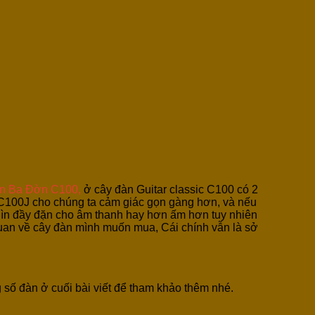
n Ba Đờn C100,
ở cây đàn Guitar classic C100 có 2
t C100J cho chúng ta cảm giác gọn gàng hơn, và nếu
hìn đầy đặn cho âm thanh hay hơn ấm hơn tuy nhiên
quan về cây đàn mình muốn mua, Cái chính vẫn là sở
 số đàn ở cuối bài viết để tham khảo thêm nhé.