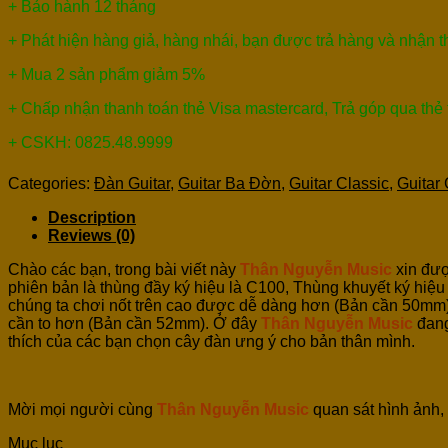
+ Bảo hành 12 tháng
+ Phát hiện hàng giả, hàng nhái, bạn được trả hàng và nhận 
+ Mua 2 sản phẩm giảm 5%
+ Chấp nhận thanh toán thẻ Visa mastercard, Trả góp qua thẻ
+ CSKH: 0825.48.9999
Categories:
Đàn Guitar
,
Guitar Ba Đờn
,
Guitar Classic
,
Guitar
Description
Reviews (0)
Chào các bạn, trong bài viết này
Thân Nguyễn Music
xin đượ
phiên bản là thùng đầy ký hiệu là C100, Thùng khuyết ký hiệ
chúng ta chơi nốt trên cao được dễ dàng hơn (Bản cần 50mm)
cần to hơn (Bản cần 52mm). Ở đây
Thân Nguyễn Music
đang
thích của các bạn chọn cây đàn ưng ý cho bản thân mình.
Mời mọi người cùng
Thân Nguyễn Music
quan sát hình ảnh, 
Mục lục