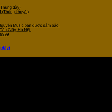
Thùng đầy)
Thùng khuyết)
 Nguyễn Music bạn được đảm bảo:
Cầu Giấy, Hà Nội.
.9999
 đầy)