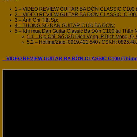
1
– VIDEO REVIEW GUITAR BA ĐỜN CLASSIC C100 (
2
– VIDEO REVIEW GUITAR BA ĐỜN CLASSIC C100J (
3
– Ảnh Chi Tiết Sp:
4
– THÔNG SỐ ĐÀN GUITAR C100 BA ĐỜN:
5
– Khi mua Đàn Guitar Classic Ba Đờn C100 tại Thân
5.1
– Địa Chỉ: Số 32B Dịch Vọng, P.Dịch Vọng, Q. 
5.2
– Hotline/Zalo: 0919.421.540 / CSKH: 0825.48
– VIDEO REVIEW GUITAR BA ĐỜN CLASSIC
C100 (Thùng