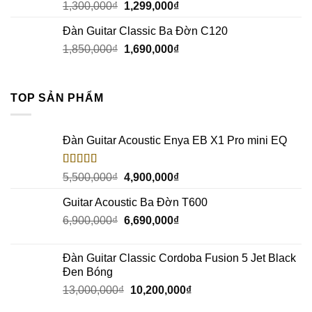
1,300,000
₫
1,299,000
₫
Đàn Guitar Classic Ba Đờn C120
1,850,000
₫
1,690,000
₫
TOP SẢN PHẨM
Đàn Guitar Acoustic Enya EB X1 Pro mini EQ
Rated
5.00
5,500,000
₫
4,900,000
₫
out of 5
Guitar Acoustic Ba Đờn T600
6,900,000
₫
6,690,000
₫
Đàn Guitar Classic Cordoba Fusion 5 Jet Black
Đen Bóng
13,000,000
₫
10,200,000
₫