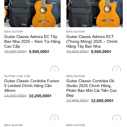
ĐÀN GUITAR
ĐÀN GUITAR
Guitar Classic Admira EC Tây
Guitar Classic Admira ECT
Ban Nha 2025 – Kèm Túi Hãng
(Thùng Mỏng) 2025 – Chính
Cao Cấp
Hãng Tây Ban Nha
10,000,000
₫
9,500,000
₫
10,000,000
₫
9,500,000
₫
GUITAR CAO CẤP
ĐÀN GUITAR
Add to
Add to
Guitar Classic Cordoba Fusion
Guitar Classic Cordoba Gk
wishlist
wishlist
5 Limited Chính Hãng Cần
Studio 2025 Chính Hãng,
48mm
Phiên Bản Mới Cải Tiến Cực
Đẹp
14,000,000
₫
10,200,000
₫
13,900,000
₫
12,600,000
₫
ĐÀN GUITAR
ĐÀN GUITAR