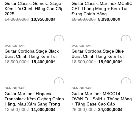
Add to
Add to
Guitar Classic Gomera Stage
Guitar Classic Martinez MC58C
wishlist
wishlist
Kèm Túi Chính Hãng Cao Cấp
CET Thùng Mỏng + Kèm Túi
2025
Đựng Chính Hãng
14,000,000
₫
10,950,000
₫
10,500,000
₫
8,990,000
₫
ĐÀN GUITAR
ĐÀN GUITAR
Add to
Add to
Guitar Cordoba Stage Black
Guitar Cordoba Stage Blue
wishlist
wishlist
Burst Chính Hãng Kèm Túi
Burst Chính Hãng Kèm Túi
18,500,000
₫
15,400,000
₫
18,500,000
₫
15,900,000
₫
ĐÀN GUITAR
ĐÀN GUITAR
Add to
Add to
Guitar Martinez Hispania
Guitar Martinez MSCC14
wishlist
wishlist
Transblack Kèm Gigbag Chính
OVAN Full Solid + Thùng Mỏng
Hãng, Màu Xám Sang Trọng
+ Tặng Case Cao Cấp
13,500,000
₫
11,000,000
₫
26,000,000
₫
24,000,000
₫