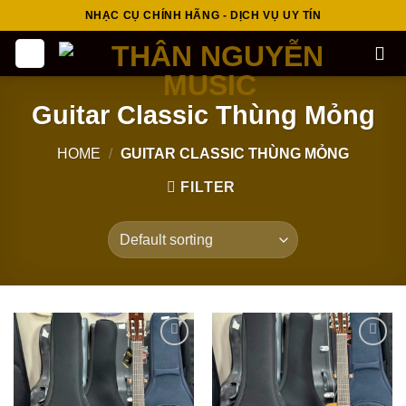
Skip
NHẠC CỤ CHÍNH HÃNG - DỊCH VỤ UY TÍN
to
content
Guitar Classic Thùng Mỏng
HOME
/
GUITAR CLASSIC THÙNG MỎNG
FILTER
Add to
Add to
wishlist
wishlist