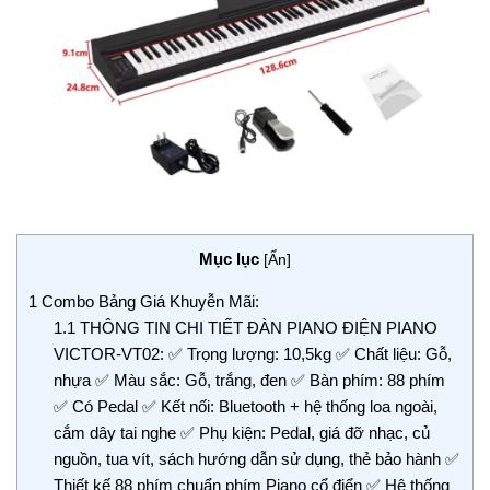
Mục lục
[
Ẩn
]
1
Combo Bảng Giá Khuyễn Mãi:
1.1
THÔNG TIN CHI TIẾT ĐÀN PIANO ĐIỆN PIANO
VICTOR-VT02: ✅ Trọng lượng: 10,5kg ✅ Chất liệu: Gỗ,
nhựa ✅ Màu sắc: Gỗ, trắng, đen ✅ Bàn phím: 88 phím
✅ Có Pedal ✅ Kết nối: Bluetooth + hệ thống loa ngoài,
cắm dây tai nghe ✅ Phụ kiện: Pedal, giá đỡ nhạc, củ
nguồn, tua vít, sách hướng dẫn sử dụng, thẻ bảo hành ✅
Thiết kế 88 phím chuẩn phím Piano cổ điển ✅ Hệ thống