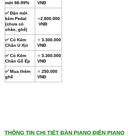
mới 98-99%
VNĐ
✅ Đàn mới
kèm Pedal
⭐
2.8
00.000
(chưa có
VNĐ
chân, ghế)
✅ Có Kèm
⭐
3.3
00.000
Chân U Xịn
VNĐ
✅ Có Kèm
⭐
3.300.000
Chân Gỗ Ép
VNĐ
✅ Mua thêm
⭐
250.000
ghế
VNĐ
THÔNG TIN CHI TIẾT ĐÀN PIANO ĐIỆN PIANO