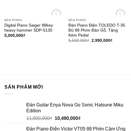
ĐÀN PIANO
ĐÀN PIANO
Add to
Add to
Digital Piano Saiger 88key
Đàn Piano Điện TOLEDO T-35
wishlist
wishlist
heavy hammer SDP-5130
Đủ 88 Phím Đàn Gỗ, Tặng
Kèm Pedal
5,000,000
₫
5,500,000
₫
2,990,000
₫
SẢN PHẨM MỚI
Đàn Guitar Enya Nova Go Sonic Hatsune Miku
Edition
11,000,000
₫
10,490,000
₫
Đàn Piano Điện Victor VT05 88 Phím Cảm Ứng