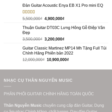
Đàn Guitar Acoustic Enya EB X1 Pro mini EQ
Rated
5.00
5,500,000
₫
4,900,000
₫
out of 5
Thuận Guitar DT03C Lưng Hông Gỗ Điệp Vân
Đẹp
3,500,000
₫
3,200,000
₫
Guitar Classic Martinez MP14 Mh Tặng Full Túi
Chính Hãng Phiên bản 2022
12,000,000
₫
10,900,000
₫
NHẠC CỤ THÂN NGUYỄN MUSIC
PHÂN PHỐI GUITAR CHÍNH HÃNG TOÀN QUỐC
Thân Nguyễn Music
chuyên cung cấp đàn Guitar, Dụng
cụ âm nhạc Chính Hãng, chất lượng. Dạy đàn Guitar,