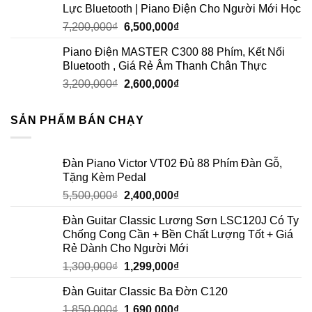
Lực Bluetooth | Piano Điện Cho Người Mới Học
7,200,000
₫
6,500,000
₫
Piano Điện MASTER C300 88 Phím, Kết Nối
Bluetooth , Giá Rẻ Âm Thanh Chân Thực
3,200,000
₫
2,600,000
₫
SẢN PHẨM BÁN CHẠY
Đàn Piano Victor VT02 Đủ 88 Phím Đàn Gỗ,
Tặng Kèm Pedal
5,500,000
₫
2,400,000
₫
Đàn Guitar Classic Lương Sơn LSC120J Có Ty
Chống Cong Cần + Bền Chất Lượng Tốt + Giá
Rẻ Dành Cho Người Mới
1,300,000
₫
1,299,000
₫
Đàn Guitar Classic Ba Đờn C120
1,850,000
₫
1,690,000
₫