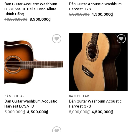
Đàn Guitar Acoustic Washburn
Đàn Guitar Acoustic Washburn
BTSC56SCE Bella Tono Allure
Harvest D7S
Chính Hãng
5,000,000
₫
4,500,000
₫
10,500,000
₫
8,500,000
₫
Add to
Add to
wishlist
wishlist
ĐÀN GUITAR
ĐÀN GUITAR
Đàn Guitar Washburn Acoustic
Đàn Guitar Washburn Acoustic
Harvest D7SATB
Harvest G7S
5,000,000
₫
4,500,000
₫
5,000,000
₫
4,500,000
₫