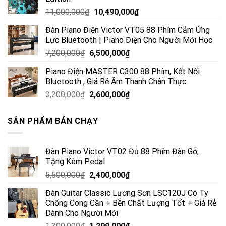
11,000,000
₫
10,490,000
₫
Đàn Piano Điện Victor VT05 88 Phím Cảm Ứng
Lực Bluetooth | Piano Điện Cho Người Mới Học
7,200,000
₫
6,500,000
₫
Piano Điện MASTER C300 88 Phím, Kết Nối
Bluetooth , Giá Rẻ Âm Thanh Chân Thực
3,200,000
₫
2,600,000
₫
SẢN PHẨM BÁN CHẠY
Đàn Piano Victor VT02 Đủ 88 Phím Đàn Gỗ,
Tặng Kèm Pedal
5,500,000
₫
2,400,000
₫
Đàn Guitar Classic Lương Sơn LSC120J Có Ty
Chống Cong Cần + Bền Chất Lượng Tốt + Giá Rẻ
Dành Cho Người Mới