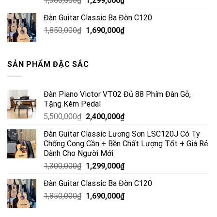
1,300,000
₫
1,299,000
₫
Đàn Guitar Classic Ba Đờn C120
1,850,000
₫
1,690,000
₫
SẢN PHẨM ĐẶC SẮC
Đàn Piano Victor VT02 Đủ 88 Phím Đàn Gỗ,
Tặng Kèm Pedal
5,500,000
₫
2,400,000
₫
Đàn Guitar Classic Lương Sơn LSC120J Có Ty
Chống Cong Cần + Bền Chất Lượng Tốt + Giá Rẻ
Dành Cho Người Mới
1,300,000
₫
1,299,000
₫
Đàn Guitar Classic Ba Đờn C120
1,850,000
₫
1,690,000
₫