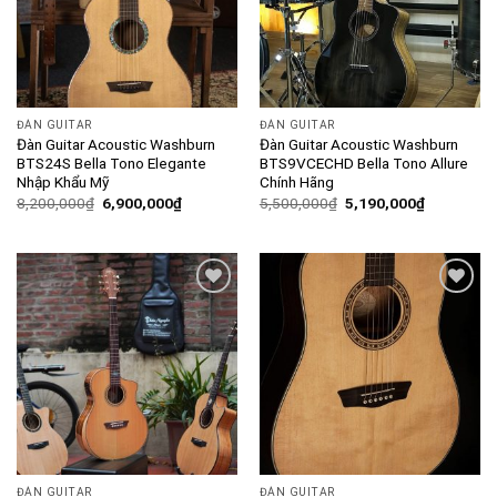
ĐÀN GUITAR
ĐÀN GUITAR
Đàn Guitar Acoustic Washburn
Đàn Guitar Acoustic Washburn
BTS24S Bella Tono Elegante
BTS9VCECHD Bella Tono Allure
Nhập Khẩu Mỹ
Chính Hãng
8,200,000
₫
6,900,000
₫
5,500,000
₫
5,190,000
₫
Add to
Add to
wishlist
wishlist
ĐÀN GUITAR
ĐÀN GUITAR