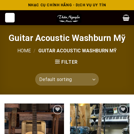
Skip
NHẠC CỤ CHÍNH HÃNG - DỊCH VỤ UY TÍN
to
content
Guitar Acoustic Washburn Mỹ
HOME
/
GUITAR ACOUSTIC WASHBURN MỸ
FILTER
Add to
Add to
wishlist
wishlist