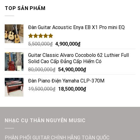
TOP SẢN PHẨM
Đàn Guitar Acoustic Enya EB X1 Pro mini EQ
Rated
5.00
5,500,000
₫
4,900,000
₫
out of 5
Guitar Classic Alvaro Cocobolo 62 Luthier Full
Solid Cao Cấp Đẳng Cấp Hiếm Có
80,000,000
₫
54,900,000
₫
Đàn Piano Điện Yamaha CLP-370M
19,500,000
₫
18,500,000
₫
NHẠC CỤ THÂN NGUYỄN MUSIC
PHÂN PHỐI GUITAR CHÍNH HÃNG TOÀN QUỐC