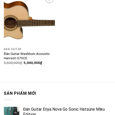
Add to
wishlist
ĐÀN GUITAR
Đàn Guitar Washburn Acoustic
Harvest G7SCE
5,500,000
₫
5,000,000
₫
SẢN PHẨM MỚI
Đàn Guitar Enya Nova Go Sonic Hatsune Miku
Edition