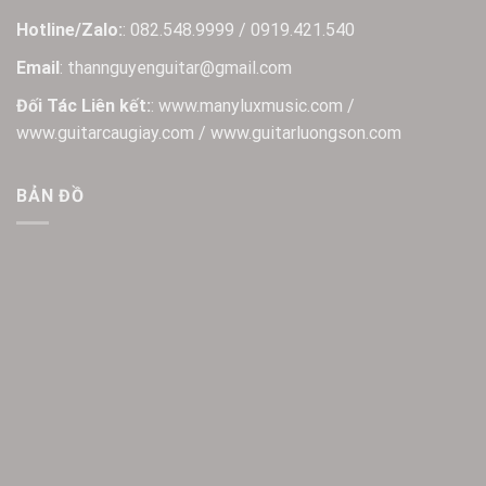
Hotline/Zalo:
: 082.548.9999 / 0919.421.540
Email
: thannguyenguitar@gmail.com
Đối Tác Liên kết:
: www.manyluxmusic.com /
www.guitarcaugiay.com / www.guitarluongson.com
BẢN ĐỒ