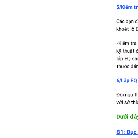
5/Kiểm tr
Các bạn cầ
khoét lỗ 
-Kiểm tra 
kỹ thuật 
lắp EQ sa
thước đán
6/Lắp EQ 
Đội ngũ th
với sở thí
Dưới đâ
B1: Đục