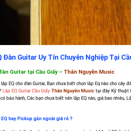
 Đàn Guitar Uy Tín Chuyên Nghiệp Tại Cầ
đàn Guitar tại Cầu Giấy –
Thân Nguyễn Music
lắp EQ cho đàn Guitar, Bạn chưa biết chọn lắp Eq nào cho cây đàn
 ?
Lắp EQ Guitar Cầu Giấy
Thân Nguyễn Music
tại đây Kỹ thuật
có bảo hành, Các bạn chưa biết nên lắp EQ nào, giá bao nhiêu, Lắ
 EQ hay Pickup gắn ngoài giá rẻ ?