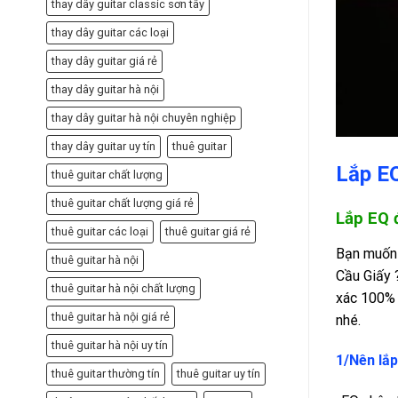
thay dây guitar classic sơn tây
thay dây guitar các loại
thay dây guitar giá rẻ
thay dây guitar hà nội
thay dây guitar hà nội chuyên nghiệp
thay dây guitar uy tín
thuê guitar
Lắp EQ
thuê guitar chất lượng
thuê guitar chất lượng giá rẻ
Lắp EQ 
thuê guitar các loại
thuê guitar giá rẻ
Bạn muốn 
thuê guitar hà nội
Cầu Giấy
thuê guitar hà nội chất lượng
xác 100% 
thuê guitar hà nội giá rẻ
nhé.
thuê guitar hà nội uy tín
1/Nên lắp
thuê guitar thường tín
thuê guitar uy tín