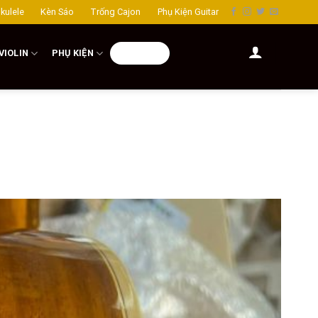
kulele
Kèn Sáo
Trống Cajon
Phụ Kiện Guitar
VIOLIN
PHỤ KIỆN
DỊCH VỤ