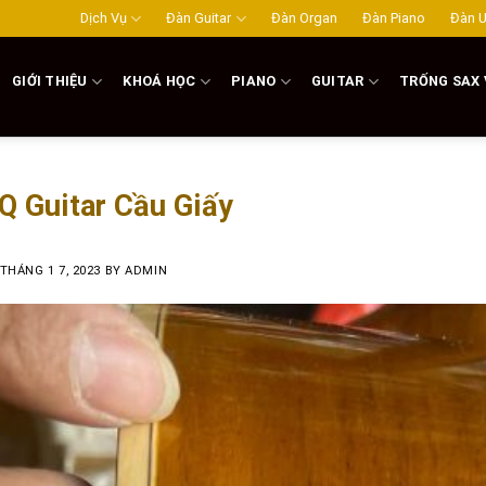
Dịch Vụ
Đàn Guitar
Đàn Organ
Đàn Piano
Đàn U
GIỚI THIỆU
KHOÁ HỌC
PIANO
GUITAR
TRỐNG SAX 
Q Guitar Cầu Giấy
THÁNG 1 7, 2023
BY
ADMIN