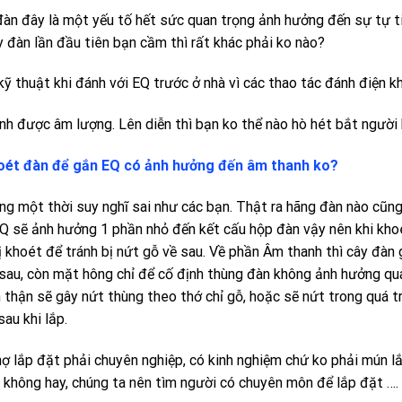
đàn đây là một yếu tố hết sức quan trọng ảnh hưởng đến sự tự ti
y đàn lần đầu tiên bạn cầm thì rất khác phải ko nào?
kỹ thuật khi đánh với EQ trước ở nhà vì các thao tác đánh điện k
ỉnh được âm lượng. Lên diễn thì bạn ko thể nào hò hét bắt người
oét đàn để gắn EQ có ảnh hưởng đến âm thanh ko?
ng một thời suy nghĩ sai như các bạn. Thật ra hãng đàn nào cũng
EQ sẽ ảnh hưởng 1 phần nhỏ đến kết cấu hộp đàn vậy nên khi khoé
ị khoét để tránh bị nứt gỗ về sau. Về phần Âm thanh thì cây đàn 
 sau, còn mặt hông chỉ để cố định thùng đàn không ảnh hưởng quá 
 thận sẽ gây nứt thùng theo thớ chỉ gỗ, hoặc sẽ nứt trong quá t
sau khi lắp.
ợ lắp đặt phải chuyên nghiệp, có kinh nghiệm chứ ko phải mún l
a không hay, chúng ta nên tìm người có chuyên môn để lắp đặt ….