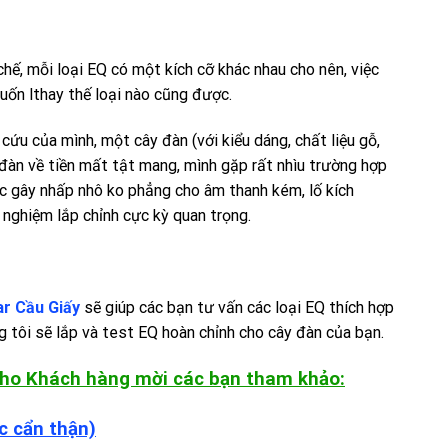
chế, mỗi loại EQ có một kích cỡ khác nhau cho nên, việc
uốn lthay thế loại nào cũng được.
cứu của mình, một cây đàn (với kiểu dáng, chất liệu gỗ,
i đàn về tiền mất tật mang, mình gặp rất nhìu trường hợp
ục gây nhấp nhô ko phẳng cho âm thanh kém, lố kích
nghiệm lắp chỉnh cực kỳ quan trọng.
ar Cầu Giấy
sẽ giúp các bạn tư vấn các loại EQ thích hợp
g tôi sẽ lắp và test EQ hoàn chỉnh cho cây đàn của bạn.
ho Khách hàng mời các bạn tham khảo:
c cẩn thận)