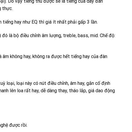
ại). Do vậy tiếng thu được sẽ là tiếng của dây đàn
g thực.
tiếng hay như EQ thì giá ít nhất phải gấp 3 lần.
) đó là bộ điều chỉnh âm lượng, treble, bass, mid. Chế độ:
à âm không hay, không ra được hết tiếng hay của đàn
ỳ loại, loại này có nút điều chỉnh, âm hay, gắn cố định
nh lên loa rất hay, dễ dàng thay, tháo lắp, giá dao động
nghệ được rồi.