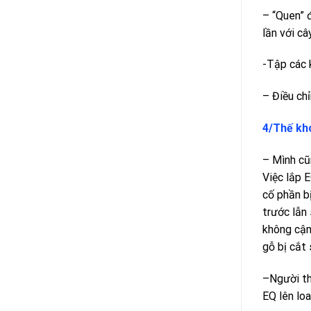
– “Quen” 
lần với câ
-Tập các 
– Điều ch
4/Thế kh
– Mình cũ
Việc lắp 
cố phần b
trước lẫn
không cận
gỗ bị cắt 
–Người th
EQ lên lo