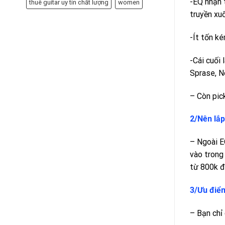
-EQ nhận 
thuê guitar uy tín chất lượng
women
truyền xu
-Ít tốn ké
-Cái cuối 
Sprase, N
– Còn pic
2/Nên lắ
– Ngoài EQ
vào trong
từ 800k đế
3/Ưu điểm
– Bạn chỉ 