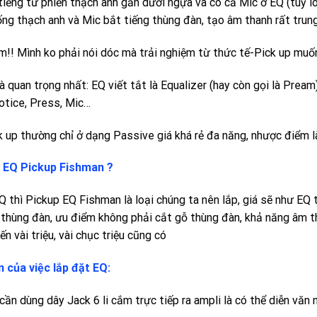
tiếng từ phiến thạch anh gắn dưới ngựa và có cả Mic ở EQ (tuỳ lo
ống thạch anh và Mic bắt tiếng thùng đàn, tạo âm thanh rất trun
m!! Mình ko phải nói dóc mà trải nghiệm từ thức tế-Pick up muốn 
là quan trọng nhất: EQ viết tắt là Equalizer (hay còn gọi là Pream
otice, Press, Mic…
k up thường chỉ ở dạng Passive giá khá rẻ đa năng, nhược điểm l
p EQ Pickup Fishman ?
 thì Pickup EQ Fishman là loại chúng ta nên lắp, giá sẽ như EQ tu
 thùng đàn, ưu điểm không phải cắt gỗ thùng đàn, khả năng âm tha
n vài triệu, vài chục triệu cũng có
 của việc lắp đặt EQ:
cần dùng dây Jack 6 li cắm trực tiếp ra ampli là có thể diễn văn 