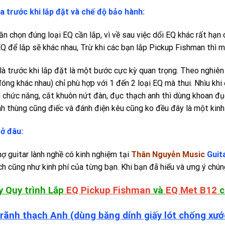
a trước khi lắp đặt và chế độ bảo hành:
n chọn đúng loại EQ cần lắp, vì về sau việc dổi EQ khác rất hạn 
EQ để lắp sẽ khác nhau, Trừ khi các bạn lắp Pickup Fishman thì m
là trước khi lắp đặt là một bước cực kỳ quan trọng. Theo nghiên 
đóng khác nhau) chỉ phù hợp với 1 đến 2 loại EQ mà thui. Nhìu kh
i chức năng, cắt khuôn nứt đàn, đục thạch anh thì dùng khoan đ
h thùng cũng điếc và đánh điện kêu cũng ko đều đây là một kinh 
ở đâu:
ợ guitar lành nghề có kinh nghiệm tại
Thân Nguyễn Music
Guit
ch cũng như kinh phí của từng bạn. Khi bạn đã hiểu và ưng ý chún
y Quy trình Lắp
EQ Pickup Fishman
và
EQ Met B12
c
 rãnh thạch Anh (dùng băng dính giấy lót chống xướ