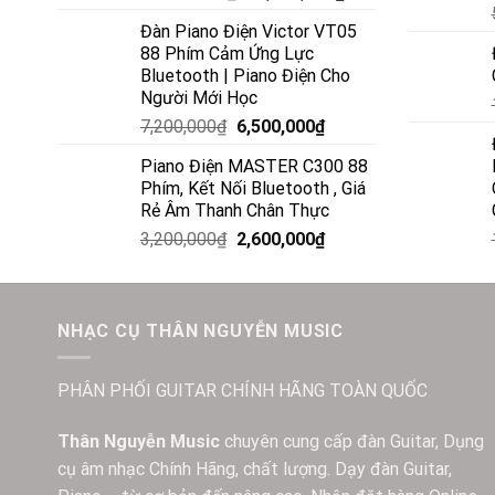
Đàn Piano Điện Victor VT05
88 Phím Cảm Ứng Lực
Bluetooth | Piano Điện Cho
Người Mới Học
7,200,000
₫
6,500,000
₫
Piano Điện MASTER C300 88
Phím, Kết Nối Bluetooth , Giá
Rẻ Âm Thanh Chân Thực
3,200,000
₫
2,600,000
₫
NHẠC CỤ THÂN NGUYỄN MUSIC
PHÂN PHỐI GUITAR CHÍNH HÃNG TOÀN QUỐC
Thân Nguyễn Music
chuyên cung cấp đàn Guitar, Dụng
cụ âm nhạc Chính Hãng, chất lượng. Dạy đàn Guitar,