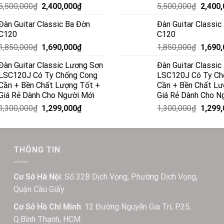
5,500,000
₫
2,400,000
₫
5,500,000
₫
2,400
Đàn Guitar Classic Ba Đờn
Đàn Guitar Classic
C120
C120
1,850,000
₫
1,690,000
₫
1,850,000
₫
1,690
Đàn Guitar Classic Lương Sơn
Đàn Guitar Classi
LSC120J Có Ty Chống Cong
LSC120J Có Ty Ch
Cần + Bền Chất Lượng Tốt +
Cần + Bền Chất Lư
Giá Rẻ Dành Cho Người Mới
Giá Rẻ Dành Cho N
1,300,000
₫
1,299,000
₫
1,300,000
₫
1,299
THÔNG TIN
Cơ Sở Hà Nội
: Số 32B Dịch Vọng, Phường Dịch Vọng,
Quận Cầu Giấy
Cơ Sở Hồ Chí Minh
: 12 Đường Nguyễn Gia Trí, P.25,
Q.Bình Thạnh, HCM