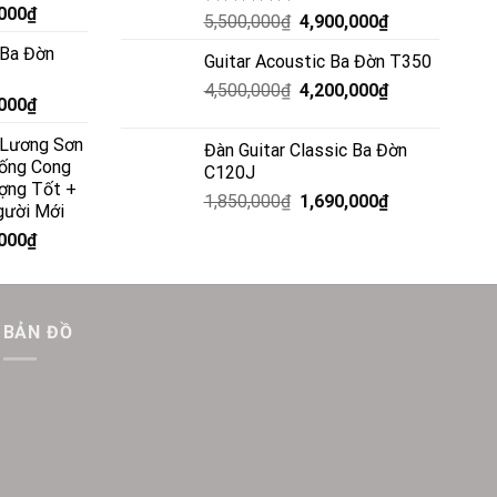
,000
₫
Rated
5.00
5,500,000
₫
4,900,000
₫
out of 5
 Ba Đờn
Guitar Acoustic Ba Đờn T350
4,500,000
₫
4,200,000
₫
,000
₫
c Lương Sơn
Đàn Guitar Classic Ba Đờn
ống Cong
C120J
ợng Tốt +
1,850,000
₫
1,690,000
₫
gười Mới
,000
₫
BẢN ĐỒ