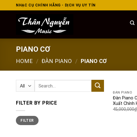
Skip
NHẠC CỤ CHÍNH HÃNG - DỊCH VỤ UY TÍN
to
content
PIANO CƠ
HOME
/
ĐÀN PIANO
/
PIANO CƠ
Search
for:
ĐÀN PIANO
Đàn Piano 
FILTER BY PRICE
Xuất Chính 
45,000,000
₫
Min
Max
FILTER
price
price