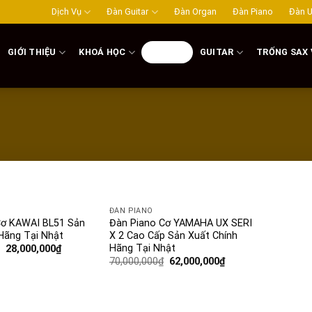
Dịch Vụ
Đàn Guitar
Đàn Organ
Đàn Piano
Đàn U
GIỚI THIỆU
KHOÁ HỌC
PIANO
GUITAR
TRỐNG SAX 
ĐÀN PIANO
Add to
Add to
Cơ KAWAI BL51 Sản
Đàn Piano Cơ YAMAHA UX SERI
wishlist
wishlist
Hãng Tại Nhật
X 2 Cao Cấp Sản Xuất Chính
Hãng Tại Nhật
28,000,000
₫
70,000,000
₫
62,000,000
₫