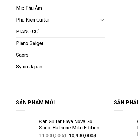
Mic Thu Âm
Phụ Kiện Guitar
PIANO CƠ
Piano Saiger
Saers
Syairi Japan
SẢN PHẨM MỚI
SẢN PHẨ
Đàn Guitar Enya Nova Go
Sonic Hatsune Miku Edition
11,000,000
₫
10,490,000
₫