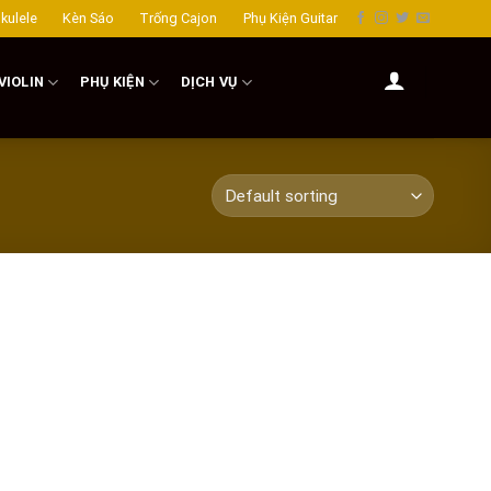
kulele
Kèn Sáo
Trống Cajon
Phụ Kiện Guitar
VIOLIN
PHỤ KIỆN
DỊCH VỤ