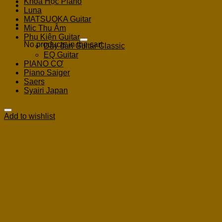
Khoá Học Piano
Luna
MATSUOKA Guitar
Cart
Mic Thu Âm
Phụ Kiện Guitar
No products in the cart.
Dây đàn Guitar Classic
EQ Guitar
PIANO CƠ
Piano Saiger
Saers
Syairi Japan
Add to wishlist