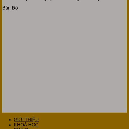
Bản Đồ
GIỚI THIỆU
KHOÁ HỌC