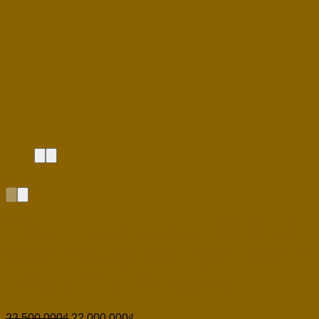
Đàn Guitar Ayers OSR Full
Solid Thùng Đầy Âm Thanh
Đẳng Cấp Đàn Ngoại
22,500,000
₫
22,000,000
₫