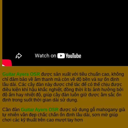
Guitar Ayers OSR
được sản xuất với tiêu chuẩn cao, không
chỉ đảm bảo về âm thanh mà còn về độ bền và sự ổn định
lâu dài. Các cây đàn này được chế tác để có thể chịu được
điều kiện khí hậu khắc nghiệt, đồng thời ít bị ảnh hưởng bởi
độ ẩm hay nhiệt độ, giúp cây đàn luôn giữ được âm sắc ổn
định trong suốt thời gian dài sử dụng.
Cần đàn
Guitar Ayers OSR
được sử dụng gỗ mahogany già
tự nhiên vân đẹp chắc chắn ổn định lâu dài, sơn mờ giúp
chơi các kỹ thuất trên cao mượt tay hơn