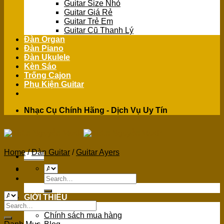
Guitar Size Nhỏ
Guitar Giá Rẻ
Guitar Trẻ Em
Guitar Cũ Thanh Lý
Đàn Organ
Đàn Piano
Đàn Ukulele
Kèn Sáo
Trống Cajon
Phụ Kiện Guitar
Nhạc Cụ Chính Hãng - Dịch Vụ Uy Tín
Home
/
Đàn Guitar
/
Guitar Ayers
Menu
Search
for:
GIỚI THIỆU
Search
Giới Thiệu
for:
Chính sách mua hàng