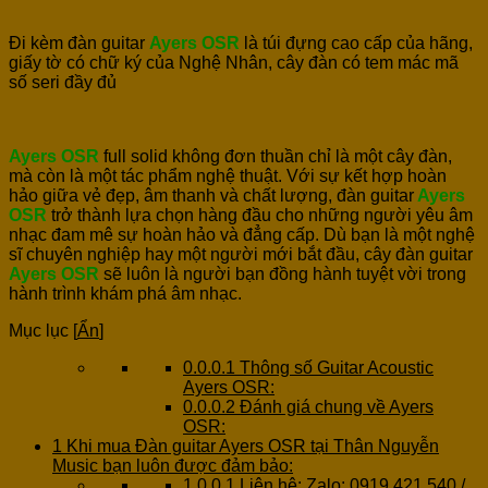
Đi kèm đàn guitar
Ayers OSR
là túi đựng cao cấp của hãng,
giấy tờ có chữ ký của Nghệ Nhân, cây đàn có tem mác mã
số seri đầy đủ
Ayers OSR
full solid không đơn thuần chỉ là một cây đàn,
mà còn là một tác phẩm nghệ thuật. Với sự kết hợp hoàn
hảo giữa vẻ đẹp, âm thanh và chất lượng, đàn guitar
Ayers
OSR
trở thành lựa chọn hàng đầu cho những người yêu âm
nhạc đam mê sự hoàn hảo và đẳng cấp. Dù bạn là một nghệ
sĩ chuyên nghiệp hay một người mới bắt đầu, cây đàn guitar
Ayers OSR
sẽ luôn là người bạn đồng hành tuyệt vời trong
hành trình khám phá âm nhạc.
Mục lục
[
Ẩn
]
0.0.0.1
Thông số Guitar Acoustic
Ayers OSR:
0.0.0.2
Đánh giá chung về Ayers
OSR:
1
Khi mua Đàn guitar Ayers OSR tại Thân Nguyễn
Music bạn luôn được đảm bảo:
1.0.0.1
Liên hệ: Zalo: 0919.421.540 /