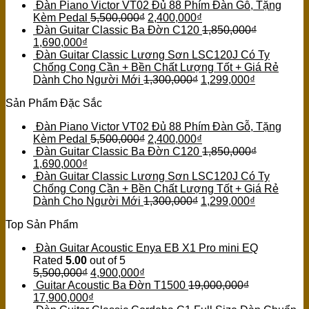
Đàn Piano Victor VT02 Đủ 88 Phím Đàn Gỗ, Tặng
Kèm Pedal
5,500,000
₫
2,400,000
₫
Đàn Guitar Classic Ba Đờn C120
1,850,000
₫
1,690,000
₫
Đàn Guitar Classic Lương Sơn LSC120J Có Ty
Chống Cong Cần + Bền Chất Lượng Tốt + Giá Rẻ
Dành Cho Người Mới
1,300,000
₫
1,299,000
₫
Sản Phẩm Đặc Sắc
Đàn Piano Victor VT02 Đủ 88 Phím Đàn Gỗ, Tặng
Kèm Pedal
5,500,000
₫
2,400,000
₫
Đàn Guitar Classic Ba Đờn C120
1,850,000
₫
1,690,000
₫
Đàn Guitar Classic Lương Sơn LSC120J Có Ty
Chống Cong Cần + Bền Chất Lượng Tốt + Giá Rẻ
Dành Cho Người Mới
1,300,000
₫
1,299,000
₫
Top Sản Phẩm
Đàn Guitar Acoustic Enya EB X1 Pro mini EQ
Rated
5.00
out of 5
5,500,000
₫
4,900,000
₫
Guitar Acoustic Ba Đờn T1500
19,000,000
₫
17,900,000
₫