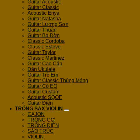
Guitar Acoustic
Guitar Classic
Acoustic Enya
Guitar Natasha
Guitar Lương Sơn
Guitar Thuận
Guitar Ba Đờn
Classic Cordoba
Classic Esteve
Guitar Taylor
Classic Martinez
Guitar Cao Cấp
Đàn Ukulele
Guitar Trẻ Em
Guitar Classic Thùng Mỏng
Guitar Có EQ
Guitar Custom
Acoustic SQOE
Guitar Điện
TRỐNG SAX VIOLIN
CAJON
TRỐNG CƠ
TRỐNG ĐIỆN
SÁO TRÚC
VIOLIN