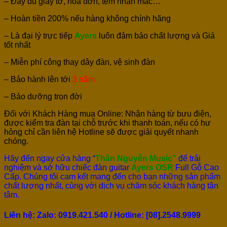
– Đầy đủ giấy tờ, hoá đơn, tem nhãn mác…
– Hoàn tiền 200% nếu hàng không chính hãng
– Là đại lý trực tiếp
Ayers
luôn đảm bảo chất lượng và Giá
tốt nhất
– Miễn phí công thay dây đàn, vệ sinh đàn
– Bảo hành lên tới
3 năm
– Bảo dưỡng trọn đời
Đối với Khách Hàng mua Online: Nhận hàng từ bưu điện,
được kiểm tra đàn tại chỗ trước khi thanh toán, nếu có hư
hỏng chỉ cần liên hệ Hotline sẽ được giải quyết nhanh
chóng.
Hãy đến ngay cửa hàng “
Thân Nguyễn Music”
để trải
nghiệm và sở hữu chiếc đàn guitar
Ayers OSR
Full Gỗ Cao
Cấp. Chúng tôi cam kết mang đến cho bạn những sản phẩm
chất lượng nhất, cùng với dịch vụ chăm sóc khách hàng tận
tâm.
Liên hệ: Zalo: 0919.421.540 / Hotline: [
08].2548.9999