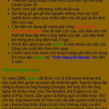
Thiết kết sang trọng chuẩn form của một cây đàn quy
chuẩn Quốc tế
Nước sơn sắc nét trong suốt chuẩn xác
Sử dụng gỗ già gỗ thịt nguyên miếng chọn lọc (full
solid) được phơi qua nhiều năm cho độ già và ổn định
bền cực cao
Cần đàn sử dụng gỗ maho già cứng
nguyên khối
không chắp ghép
cho độ bền cực cao, cần đàn sơn mờ
thiết kế tháo lắp theo công nghệ của Mỹ, cần đàn thiết
kế mỏng phù hợp đệm hát, Finge …
Khoá đúc gold cao cấp
Ayers
là loại khoá cao cấp của
hãng sản xuất bền theo thời gian
Chính sách bảo hành cho khách hàng yên tâm sử dụng
khi mua đàn
Ayers
tại
“Thân Nguyễn Music”
lên đến
5 năm
Tiểu sử Guitar Ayers
Từ năm 1996,
Ayers
đã được coi là một trong những nhà
sản xuất đàn guitar acoustic tốt nhất thế giới. Người sáng lập
công ty Ayers là ông Huang Chengfa, khi ông lớn lên ông
nghe rất nhiều nhạc của The Beatles, the Eagles và các
nghệ sĩ Pop, Rock, Dân gian và Đồng quê cổ điển khác. Khi
còn trẻ, ông khao khát sở hữu một cây đàn guitar chất lượng
cao, nhưng ông thấy rằng chi phí cho những nhạc cụ như
vậy đã đặt chúng vượt xa các nhạc sĩ trung bình. Ông ấy cảm