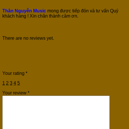
Thân Nguyễn Music
mong được tiếp đón và tư vấn Quý
khách hàng ! Xin chân thành cảm ơn.
Reviews
There are no reviews yet.
Be the first to review “Đàn Guitar Ayers OSR
Full Solid Thùng Đầy Âm Thanh Đẳng Cấp Đàn
Ngoại”
Your rating
*
1
2
3
4
5
Your review
*