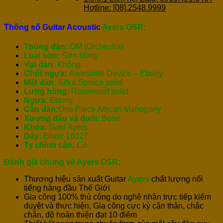
Hotline: [08].2548.9999
Thông số Guitar Acoustic
Ayers OSR:
Thùng đàn:
OM (Orchestra)
Loại sơn:
Sơn bóng
Vạt đàn:
Không
Chốt ngựa:
Awesome Device – Ebony
Mặt đàn:
Sitka Spruce solid
Lưng hông:
Rosewood solid
Ngựa:
Ebony
Cần đàn:
One Piece African Mahogany
Xương đầu và đuôi:
Bone
Khóa:
Gold Ayers
Dây:
Elixer 16027
Ty chỉnh cần:
Có
Đánh giá chung về
Ayers OSR:
Thương hiệu sản xuất Guitar
Ayers
chất lượng nổi
tiếng hàng đầu Thế Giới
Gia công 100% thủ công do nghệ nhân trực tiếp kiểm
duyệt và thực hiện, Gia công cực kỳ cận thận, chắc
chắn, độ hoàn thiện đạt 10 điểm