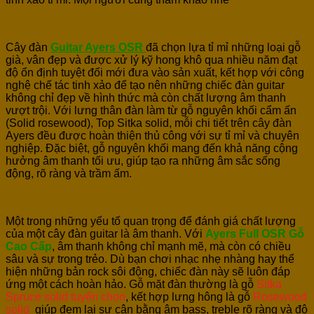
Cây đàn
Guitar
Ayers OSR
đã chọn lựa tỉ mỉ những loại gỗ
già, vân đẹp và được xử lý kỹ hong khô qua nhiều năm đạt
độ ổn định tuyệt đối mới đưa vào sản xuất, kết hợp với công
nghệ chế tác tinh xảo để tạo nên những chiếc đàn guitar
không chỉ đẹp về hình thức mà còn chất lượng âm thanh
vượt trội. Với lưng thân đàn làm từ gỗ nguyên khối cẩm ấn
(Solid rosewood), Top Sitka solid, mỗi chi tiết trên cây đàn
Ayers đều được hoàn thiện thủ công với sự tỉ mỉ và chuyên
nghiệp. Đặc biệt, gỗ nguyên khối mang đến khả năng cộng
hưởng âm thanh tối ưu, giúp tạo ra những âm sắc sống
động, rõ ràng và trầm ấm.
Một trong những yếu tố quan trọng để đánh giá chất lượng
của một cây đàn guitar là âm thanh. Với
Ayers Full OSR Gỗ
Cao Cấp
, âm thanh không chỉ mạnh mẽ, mà còn có chiều
sâu và sự trong trẻo. Dù bạn chơi nhạc nhẹ nhàng hay thể
hiện những bản rock sôi động, chiếc đàn này sẽ luôn đáp
ứng một cách hoàn hảo. Gỗ mặt đàn thường là gỗ
Sitka
Spruce solid tuyển chọn
, kết hợp lưng hông là gỗ
Rosewood
solid
giúp đem lại sự cân bằng âm bass, treble rõ ràng và độ