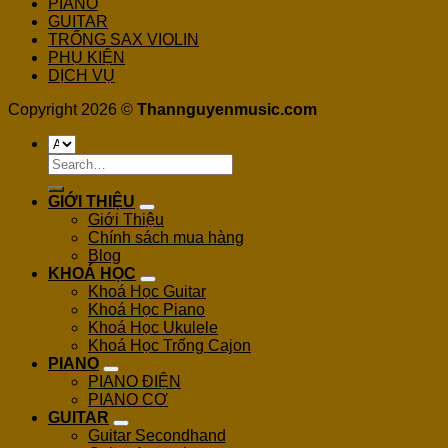
PIANO
GUITAR
TRỐNG SAX VIOLIN
PHỤ KIỆN
DỊCH VỤ
Copyright 2026 ©
Thannguyenmusic.com
Search
for:
GIỚI THIỆU
Giới Thiệu
Chính sách mua hàng
Blog
KHOÁ HỌC
Khoá Học Guitar
Khoá Học Piano
Khoá Học Ukulele
Khoá Học Trống Cajon
PIANO
PIANO ĐIỆN
PIANO CƠ
GUITAR
Guitar Secondhand