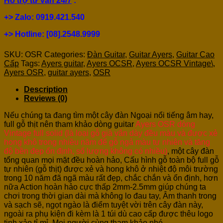
Hỗ trợ tư vấn 24/7
:
+> Zalo: 0919.421.540
+> Hotline: [08].2548.9999
SKU:
OSR
Categories:
Đàn Guitar
,
Guitar Ayers
,
Guitar Cao
Cấp
Tags:
Ayers guitar
,
Ayers OCSR
,
Ayers OCSR Vintage\
,
Ayers OSR
,
guitar ayers
,
OSR
Description
Reviews (0)
Nếu chúng ta đang tìm một cây đàn Ngoại nổi tiếng âm hay,
full gỗ thịt nên tham khảo dòng guitar
Ayers OSR dòng
Vintage full solid (là loại gỗ già vân dày đều màu và được xẻ
hong khô trong nhiều năm để gỗ ngả màu tự nhiên và tăng
độ bền đẹp ổn định, số lượng không có nhiều)
, một cây đàn
tổng quan mọi mặt đều hoàn hảo, Cấu hình gỗ toàn bộ full gỗ
tự nhiên (gỗ thịt) được xẻ và hong khô ở nhiệt độ môi trường
trong 10 năm đã ngã màu rất đẹp, chắc chắn và ổn định, hơn
nữa Action hoàn hảo cực thấp 2mm-2.5mm giúp chúng ta
chơi trong thời gian dài mà không lo đau tay, Âm thanh trong
và sạch sẽ, ngọt ngào là điểm tuyệt vời trên cây đàn này,
ngoài ra phụ kiện đi kèm là 1 túi dù cao cấp được thêu logo
tinh xảo tỉ mỉ. Mọi người cùng tham khảo nhé