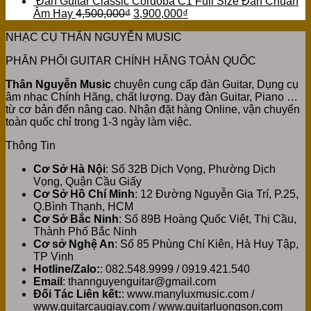
Đàn Guitar Classic Cordoba C1 Full Size Đàn Chuẩn
Âm Hay
4,500,000
₫
3,900,000
₫
NHẠC CỤ THÂN NGUYỄN MUSIC
PHÂN PHỐI GUITAR CHÍNH HÃNG TOÀN QUỐC
Thân Nguyễn Music
chuyên cung cấp đàn Guitar, Dụng cụ
âm nhạc Chính Hãng, chất lượng. Dạy đàn Guitar, Piano …
từ cơ bản đến nâng cao. Nhận đặt hàng Online, vận chuyển
toàn quốc chỉ trong 1-3 ngày làm việc.
Thông Tin
Cơ Sở Hà Nội
: Số 32B Dịch Vọng, Phường Dịch
Vọng, Quận Cầu Giấy
Cơ Sở Hồ Chí Minh
: 12 Đường Nguyễn Gia Trí, P.25,
Q.Bình Thạnh, HCM
Cơ Sở Bắc Ninh
: Số 89B Hoàng Quốc Việt, Thị Cầu,
Thành Phố Bắc Ninh
Cơ sở Nghệ An
: Số 85 Phùng Chí Kiên, Hà Huy Tập,
TP Vinh
Hotline/Zalo:
: 082.548.9999 / 0919.421.540
Email
: thannguyenguitar@gmail.com
Đối Tác Liên kết:
: www.manyluxmusic.com /
www.guitarcaugiay.com / www.guitarluongson.com