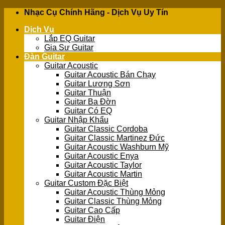
Skip
Nhạc Cụ Chính Hãng - Dịch Vụ Uy Tín
to
Dịch Vụ
content
Lắp EQ Guitar
Gia Sư Guitar
Đàn Guitar
Guitar Acoustic
Guitar Acoustic Bán Chạy
Guitar Lương Sơn
Guitar Thuận
Guitar Ba Đờn
Guitar Có EQ
Guitar Nhập Khẩu
Guitar Classic Cordoba
Guitar Classic Martinez Đức
Guitar Acoustic Washburn Mỹ
Guitar Acoustic Enya
Guitar Acoustic Taylor
Guitar Acoustic Martin
Guitar Custom Đặc Biệt
Guitar Acoustic Thùng Mỏng
Guitar Classic Thùng Mỏng
Guitar Cao Cấp
Guitar Điện