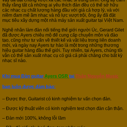
thấy rằng tất cả những ai yêu thích đàn đều có thể sở hữu
các nhạc cụ chất lượng hàng đầu với giá cả hợp lý, và với
niềm đam mê âm nhạc và nỗ lực vượt trội, ông ấy đã đặt
mục tiêu xây dựng một nhà máy sản xuất guitar tại Việt Nam.
Nghệ nhân làm đàn nổi tiếng thế giới người Úc, Gerard Gilet
đã được Ayers chiêu mộ để cung cấp chuyên môn và đào
tạo, cũng như tư vấn về thiết kế và vật liệu trong liên doanh
mới, và ngày nay Ayers tự hào là một trong những thương
hiệu guitar hàng đầu thế giới. Tuy nhiên, tại Ayers, chúng tôi
vẫn có thể sản xuất nhạc cụ có giá cả phải chăng cho bất kỳ
nhạc sĩ nào.
Khi mua Đàn guitar
Ayers
OSR
tại
Thân Nguyễn Music
bạn luôn được đảm bảo:
– Được thợ, Guitarist có kinh nghiệm tư vấn chọn đàn.
– Được kỹ thuật viên có kinh nghiệm test chọn đàn cận thận.
– Đàn mới 100%, không lỗi lầm