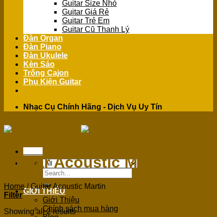
Guitar Size Nhỏ
Guitar Giá Rẻ
Guitar Trẻ Em
Guitar Cũ Thanh Lý
Đàn Organ
Đàn Piano
Đàn Ukulele
Kèn Sáo
Trống Cajon
Phụ Kiện Guitar
Nhạc Cụ Chính Hãng - Dịch Vụ Uy Tín
Menu
Guitar Acoustic Martin
Search
for:
Home
/
Guitar Acoustic Martin
GIỚI THIỆU
Filter
Giới Thiệu
Chính sách mua hàng
Showing all 2 results