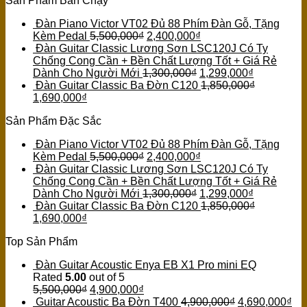
Sản Phẩm Bán Chạy
Đàn Piano Victor VT02 Đủ 88 Phím Đàn Gỗ, Tặng
Kèm Pedal
5,500,000
₫
2,400,000
₫
Đàn Guitar Classic Lương Sơn LSC120J Có Ty
Chống Cong Cần + Bền Chất Lượng Tốt + Giá Rẻ
Dành Cho Người Mới
1,300,000
₫
1,299,000
₫
Đàn Guitar Classic Ba Đờn C120
1,850,000
₫
1,690,000
₫
Sản Phẩm Đặc Sắc
Đàn Piano Victor VT02 Đủ 88 Phím Đàn Gỗ, Tặng
Kèm Pedal
5,500,000
₫
2,400,000
₫
Đàn Guitar Classic Lương Sơn LSC120J Có Ty
Chống Cong Cần + Bền Chất Lượng Tốt + Giá Rẻ
Dành Cho Người Mới
1,300,000
₫
1,299,000
₫
Đàn Guitar Classic Ba Đờn C120
1,850,000
₫
1,690,000
₫
Top Sản Phẩm
Đàn Guitar Acoustic Enya EB X1 Pro mini EQ
Rated
5.00
out of 5
5,500,000
₫
4,900,000
₫
Guitar Acoustic Ba Đờn T400
4,900,000
₫
4,690,000
₫