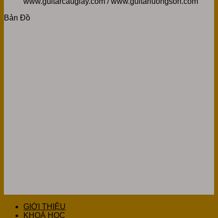
www.guitarcaugiay.com / www.guitarluongson.com
Bản Đồ
GIỚI THIỆU
KHOÁ HỌC