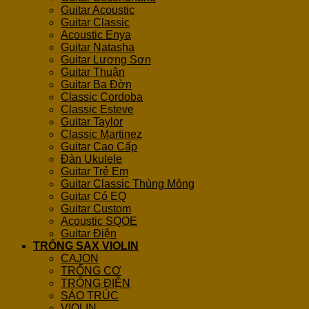
Guitar Acoustic
Guitar Classic
Acoustic Enya
Guitar Natasha
Guitar Lương Sơn
Guitar Thuận
Guitar Ba Đờn
Classic Cordoba
Classic Esteve
Guitar Taylor
Classic Martinez
Guitar Cao Cấp
Đàn Ukulele
Guitar Trẻ Em
Guitar Classic Thùng Mỏng
Guitar Có EQ
Guitar Custom
Acoustic SQOE
Guitar Điện
TRỐNG SAX VIOLIN
CAJON
TRỐNG CƠ
TRỐNG ĐIỆN
SÁO TRÚC
VIOLIN