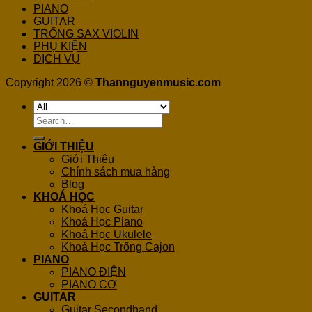
PIANO
GUITAR
TRỐNG SAX VIOLIN
PHỤ KIỆN
DỊCH VỤ
Copyright 2026 ©
Thannguyenmusic.com
Search
for:
GIỚI THIỆU
Giới Thiệu
Chính sách mua hàng
Blog
KHOÁ HỌC
Khoá Học Guitar
Khoá Học Piano
Khoá Học Ukulele
Khoá Học Trống Cajon
PIANO
PIANO ĐIỆN
PIANO CƠ
GUITAR
Guitar Secondhand