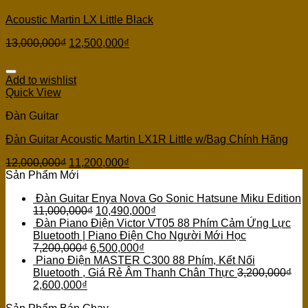
Acoustic Martin LX Little Black
13,000,000
₫
12,500,000
₫
Add to wishlist
Quick View
Đàn Guitar
Đàn Guitar Acoustic Martin LX1R Little w/Bag Chính Hãng
12,000,000
₫
11,200,000
₫
Sản Phẩm Mới
Đàn Guitar Enya Nova Go Sonic Hatsune Miku Edition
11,000,000
₫
10,490,000
₫
Đàn Piano Điện Victor VT05 88 Phím Cảm Ứng Lực
Bluetooth | Piano Điện Cho Người Mới Học
7,200,000
₫
6,500,000
₫
Piano Điện MASTER C300 88 Phím, Kết Nối
Bluetooth , Giá Rẻ Âm Thanh Chân Thực
3,200,000
₫
2,600,000
₫