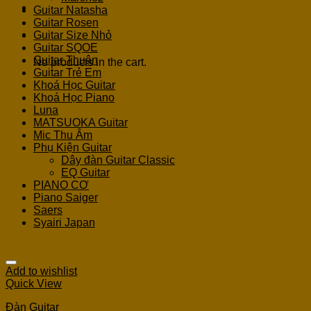
Guitar Natasha
Guitar Rosen
Cart
Guitar Size Nhỏ
Guitar SQOE
Guitar Thuận
No products in the cart.
Guitar Trẻ Em
Khoá Học Guitar
Khoá Học Piano
Luna
MATSUOKA Guitar
Mic Thu Âm
Phụ Kiện Guitar
Dây đàn Guitar Classic
EQ Guitar
PIANO CƠ
Piano Saiger
Saers
Syairi Japan
Add to wishlist
Quick View
Đàn Guitar