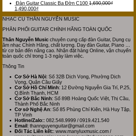
Đàn Guitar Classic Ba Đờn C100
1,690,000
₫
1,490,000
₫
NHẠC CỤ THÂN NGUYỄN MUSIC
PHÂN PHỐI GUITAR CHÍNH HÃNG TOÀN QUỐC
Thân Nguyễn Music
chuyên cung cấp đàn Guitar, Dụng cụ
âm nhạc Chính Hãng, chất lượng. Dạy đàn Guitar, Piano …
từ cơ bản đến nâng cao. Nhận đặt hàng Online, vận chuyển
toàn quốc chỉ trong 1-3 ngày làm việc.
Thông Tin
Cơ Sở Hà Nội
: Số 32B Dịch Vọng, Phường Dịch
Vọng, Quận Cầu Giấy
Cơ Sở Hồ Chí Minh
: 12 Đường Nguyễn Gia Trí, P.25,
Q.Bình Thạnh, HCM
Cơ Sở Bắc Ninh
: Số 89B Hoàng Quốc Việt, Thị Cầu,
Thành Phố Bắc Ninh
Cơ sở Nghệ An
: Số 85 Phùng Chí Kiên, Hà Huy Tập,
TP Vinh
Hotline/Zalo:
: 082.548.9999 / 0919.421.540
Email
: thannguyenguitar@gmail.com
Đối Tác Liên kết:
: www.manyluxmusic.com /