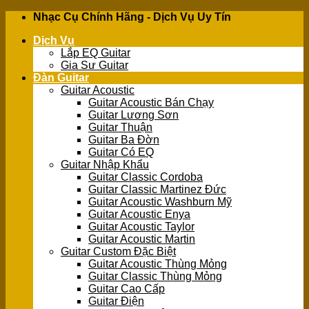
Skip
Nhạc Cụ Chính Hãng - Dịch Vụ Uy Tín
to
Dịch Vụ
content
Lắp EQ Guitar
Gia Sư Guitar
Đàn Guitar
Guitar Acoustic
Guitar Acoustic Bán Chạy
Guitar Lương Sơn
Guitar Thuận
Guitar Ba Đờn
Guitar Có EQ
Guitar Nhập Khẩu
Guitar Classic Cordoba
Guitar Classic Martinez Đức
Guitar Acoustic Washburn Mỹ
Guitar Acoustic Enya
Guitar Acoustic Taylor
Guitar Acoustic Martin
Guitar Custom Đặc Biệt
Guitar Acoustic Thùng Mỏng
Guitar Classic Thùng Mỏng
Guitar Cao Cấp
Guitar Điện