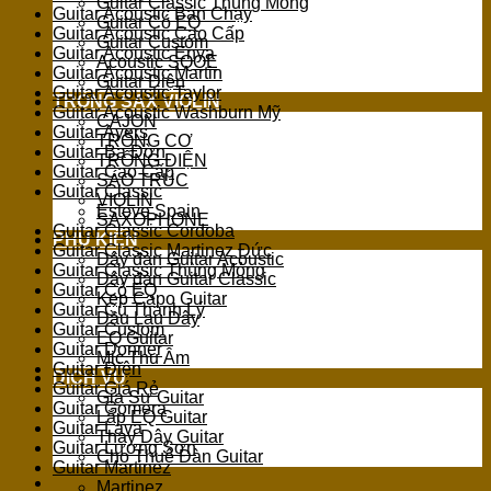
Guitar Classic Thùng Mỏng
Guitar Acoustic Bán Chạy
Guitar Có EQ
Guitar Acoustic Cao Cấp
Guitar Custom
Guitar Acoustic Enya
Acoustic SQOE
Guitar Acoustic Martin
Guitar Điện
Guitar Acoustic Taylor
TRỐNG SAX VIOLIN
Guitar Acoustic Washburn Mỹ
CAJON
Guitar Ayers
TRỐNG CƠ
Guitar Ba Đờn
TRỐNG ĐIỆN
Guitar Cao Cấp
SÁO TRÚC
Guitar Classic
VIOLIN
Esteve Spain
SAXOPHONE
Guitar Classic Cordoba
PHỤ KIỆN
Guitar Classic Martinez Đức
Dây đàn Guitar Acoustic
Guitar Classic Thùng Mỏng
Dây đàn Guitar Classic
Guitar Có EQ
Kẹp Capo Guitar
Guitar Cũ Thanh Lý
Dầu Lau Dây
Guitar Custom
EQ Guitar
Guitar Donner
Mic Thu Âm
Guitar Điện
DỊCH VỤ
Guitar Giá Rẻ
Gia Sư Guitar
Guitar Gomera
Lắp EQ Guitar
Guitar Lava
Thay Dây Guitar
Guitar Lương Sơn
Cho Thuê Đàn Guitar
Guitar Martinez
Martinez