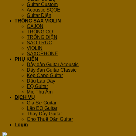
Guitar Custom
Acoustic SQOE
Guitar Điện
TRỐNG SAX VIOLIN
CAJON
TRỐNG CƠ
TRỐNG ĐIỆN
SÁO TRÚC
VIOLIN
SAXOPHONE
PHỤ KIỆN
Dây đàn Guitar Acoustic
Dây đàn Guitar Classic
Kẹp Capo Guitar
Dầu Lau Dây
EQ Guitar
Mic Thu Âm
DỊCH VỤ
Gia Sư Guitar
Lắp EQ Guitar
Thay Dây Guitar
Cho Thuê Đàn Guitar
Login