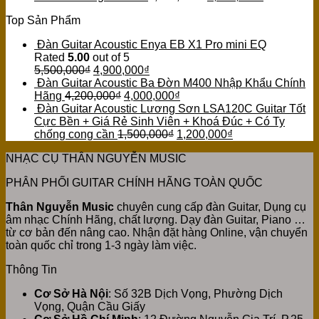
Top Sản Phẩm
Đàn Guitar Acoustic Enya EB X1 Pro mini EQ
Rated
5.00
out of 5
5,500,000
₫
4,900,000
₫
Đàn Guitar Acoustic Ba Đờn M400 Nhập Khẩu Chính
Hãng
4,200,000
₫
4,000,000
₫
Đàn Guitar Acoustic Lương Sơn LSA120C Guitar Tốt
Cực Bền + Giá Rẻ Sinh Viên + Khoá Đúc + Có Ty
chống cong cần
1,500,000
₫
1,200,000
₫
NHẠC CỤ THÂN NGUYỄN MUSIC
PHÂN PHỐI GUITAR CHÍNH HÃNG TOÀN QUỐC
Thân Nguyễn Music
chuyên cung cấp đàn Guitar, Dụng cụ
âm nhạc Chính Hãng, chất lượng. Dạy đàn Guitar, Piano …
từ cơ bản đến nâng cao. Nhận đặt hàng Online, vận chuyển
toàn quốc chỉ trong 1-3 ngày làm việc.
Thông Tin
Cơ Sở Hà Nội
: Số 32B Dịch Vọng, Phường Dịch
Vọng, Quận Cầu Giấy