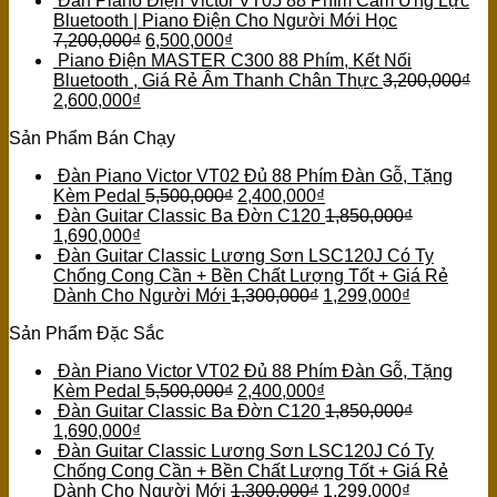
Đàn Piano Điện Victor VT05 88 Phím Cảm Ứng Lực
Bluetooth | Piano Điện Cho Người Mới Học
7,200,000
₫
6,500,000
₫
Piano Điện MASTER C300 88 Phím, Kết Nối
Bluetooth , Giá Rẻ Âm Thanh Chân Thực
3,200,000
₫
2,600,000
₫
Sản Phẩm Bán Chạy
Đàn Piano Victor VT02 Đủ 88 Phím Đàn Gỗ, Tặng
Kèm Pedal
5,500,000
₫
2,400,000
₫
Đàn Guitar Classic Ba Đờn C120
1,850,000
₫
1,690,000
₫
Đàn Guitar Classic Lương Sơn LSC120J Có Ty
Chống Cong Cần + Bền Chất Lượng Tốt + Giá Rẻ
Dành Cho Người Mới
1,300,000
₫
1,299,000
₫
Sản Phẩm Đặc Sắc
Đàn Piano Victor VT02 Đủ 88 Phím Đàn Gỗ, Tặng
Kèm Pedal
5,500,000
₫
2,400,000
₫
Đàn Guitar Classic Ba Đờn C120
1,850,000
₫
1,690,000
₫
Đàn Guitar Classic Lương Sơn LSC120J Có Ty
Chống Cong Cần + Bền Chất Lượng Tốt + Giá Rẻ
Dành Cho Người Mới
1,300,000
₫
1,299,000
₫