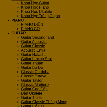
Khoá Học Guitar
Khoá Học Piano
Khoá Học Ukulele
Khoá Học Trống Cajon
PIANO
PIANO ĐIỆN
PIANO CƠ
GUITAR
Guitar Secondhand
Guitar Acoustic
Guitar Classic
Acoustic Enya
Guitar Natasha
Guitar Lương Sơn
Guitar Thuận
Guitar Ba Đờn
Classic Cordoba
Classic Esteve
Guitar Taylor
Classic Martinez
Guitar Cao Cấp
Đàn Ukulele
Guitar Trẻ Em
Guitar Classic Thùng Mỏng
Guitar Có EQ