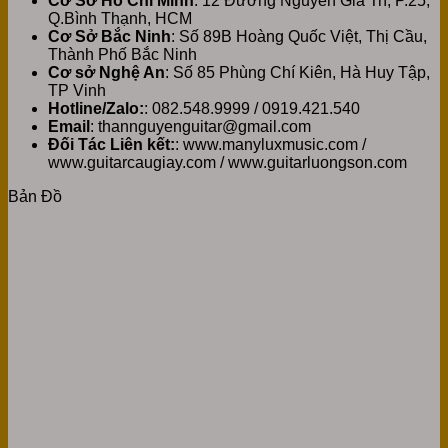
Cơ Sở Hồ Chí Minh
: 12 Đường Nguyễn Gia Trí, P.25,
Q.Bình Thạnh, HCM
Cơ Sở Bắc Ninh
: Số 89B Hoàng Quốc Việt, Thị Cầu,
Thành Phố Bắc Ninh
Cơ sở Nghệ An
: Số 85 Phùng Chí Kiên, Hà Huy Tập,
TP Vinh
Hotline/Zalo:
: 082.548.9999 / 0919.421.540
Email
: thannguyenguitar@gmail.com
Đối Tác Liên kết:
: www.manyluxmusic.com /
www.guitarcaugiay.com / www.guitarluongson.com
Bản Đồ