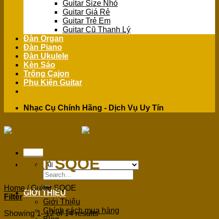
Guitar Size Nhỏ
Guitar Giá Rẻ
Guitar Trẻ Em
Guitar Cũ Thanh Lý
Đàn Organ
Đàn Piano
Đàn Ukulele
Kèn Sáo
Trống Cajon
Phụ Kiện Guitar
Nhạc Cụ Chính Hãng - Dịch Vụ Uy Tín
Menu
Guitar SQOE
Search
for:
Home
/
Guitar SQOE
GIỚI THIỆU
Filter
Giới Thiệu
Chính sách mua hàng
Showing 1–12 of 14 results