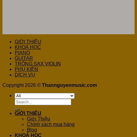
GIỚI THIỆU
KHOÁ HỌC
PIANO
GUITAR
TRỐNG SAX VIOLIN
PHỤ KIỆN
DỊCH VỤ
Copyright 2026 ©
Thannguyenmusic.com
Search
for:
GIỚI THIỆU
Giới Thiệu
Chính sách mua hàng
Blog
KHOÁ HỌC