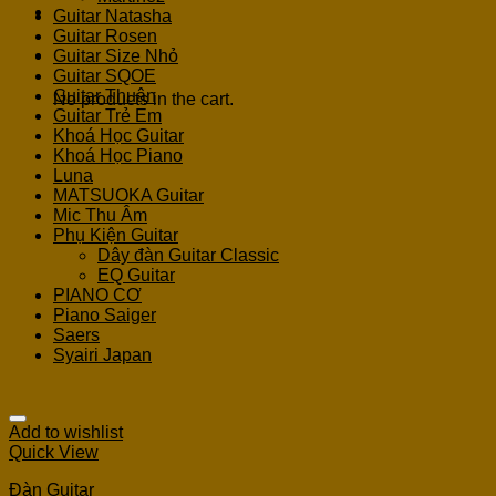
Guitar Natasha
Guitar Rosen
Cart
Guitar Size Nhỏ
Guitar SQOE
Guitar Thuận
No products in the cart.
Guitar Trẻ Em
Khoá Học Guitar
Khoá Học Piano
Luna
MATSUOKA Guitar
Mic Thu Âm
Phụ Kiện Guitar
Dây đàn Guitar Classic
EQ Guitar
PIANO CƠ
Piano Saiger
Saers
Syairi Japan
Add to wishlist
Quick View
Đàn Guitar