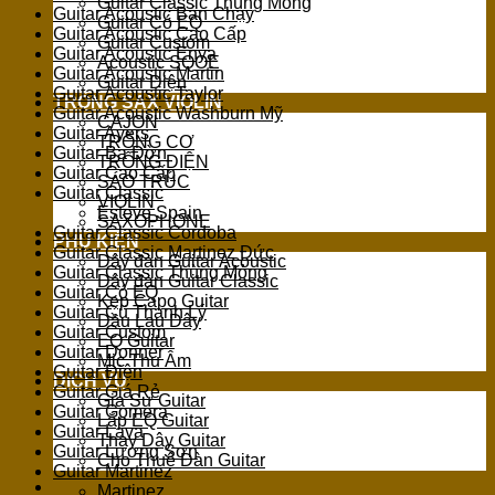
Guitar Classic Thùng Mỏng
Guitar Acoustic Bán Chạy
Guitar Có EQ
Guitar Acoustic Cao Cấp
Guitar Custom
Guitar Acoustic Enya
Acoustic SQOE
Guitar Acoustic Martin
Guitar Điện
Guitar Acoustic Taylor
TRỐNG SAX VIOLIN
Guitar Acoustic Washburn Mỹ
CAJON
Guitar Ayers
TRỐNG CƠ
Guitar Ba Đờn
TRỐNG ĐIỆN
Guitar Cao Cấp
SÁO TRÚC
Guitar Classic
VIOLIN
Esteve Spain
SAXOPHONE
Guitar Classic Cordoba
PHỤ KIỆN
Guitar Classic Martinez Đức
Dây đàn Guitar Acoustic
Guitar Classic Thùng Mỏng
Dây đàn Guitar Classic
Guitar Có EQ
Kẹp Capo Guitar
Guitar Cũ Thanh Lý
Dầu Lau Dây
Guitar Custom
EQ Guitar
Guitar Donner
Mic Thu Âm
Guitar Điện
DỊCH VỤ
Guitar Giá Rẻ
Gia Sư Guitar
Guitar Gomera
Lắp EQ Guitar
Guitar Lava
Thay Dây Guitar
Guitar Lương Sơn
Cho Thuê Đàn Guitar
Guitar Martinez
Martinez