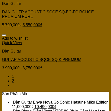
Đàn Guitar
ĐÀN GUITR ACOUSTIC SQOE SQ-EC-FG ROUGE
PREMIUM PURE
5,700,000
₫
5,550,000
₫
Add to wishlist
Quick View
Đàn Guitar
GUITAR ACOUSTIC SQOE SQ-K PREMIUM
3,900,000
₫
3,750,000
₫
1
2
Sản Phẩm Mới
Đàn Guitar Enya Nova Go Sonic Hatsune Miku Edition
11,000,000
₫
10,490,000
₫