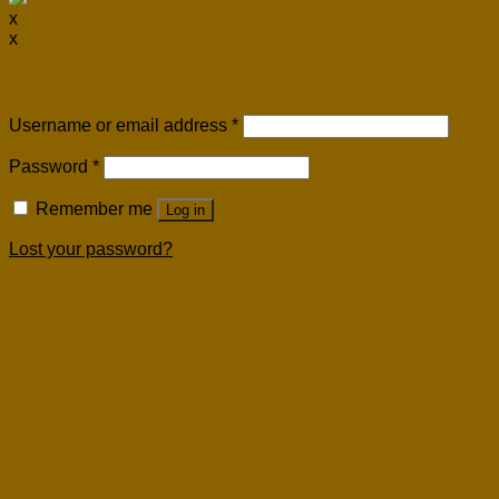
x
x
Login
Username or email address
*
Password
*
Remember me
Log in
Lost your password?