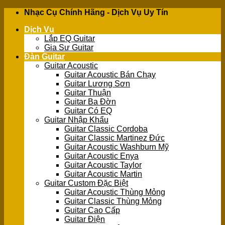
Skip
Nhạc Cụ Chính Hãng - Dịch Vụ Uy Tín
to
Dịch Vụ
content
Lắp EQ Guitar
Gia Sư Guitar
Đàn Guitar
Guitar Acoustic
Guitar Acoustic Bán Chạy
Guitar Lương Sơn
Guitar Thuận
Guitar Ba Đờn
Guitar Có EQ
Guitar Nhập Khẩu
Guitar Classic Cordoba
Guitar Classic Martinez Đức
Guitar Acoustic Washburn Mỹ
Guitar Acoustic Enya
Guitar Acoustic Taylor
Guitar Acoustic Martin
Guitar Custom Đặc Biệt
Guitar Acoustic Thùng Mỏng
Guitar Classic Thùng Mỏng
Guitar Cao Cấp
Guitar Điện