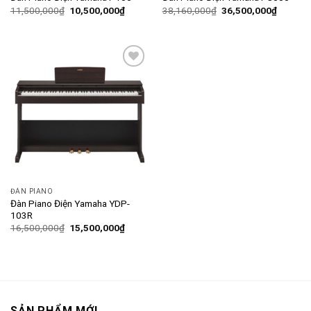
11,500,000
₫
10,500,000
₫
38,160,000
₫
36,500,000
₫
Add to
wishlist
ĐÀN PIANO
Đàn Piano Điện Yamaha YDP-
103R
16,500,000
₫
15,500,000
₫
SẢN PHẨM MỚI