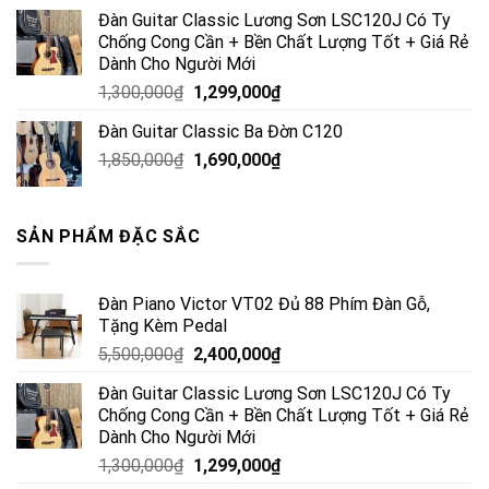
Đàn Guitar Classic Lương Sơn LSC120J Có Ty
Chống Cong Cần + Bền Chất Lượng Tốt + Giá Rẻ
Dành Cho Người Mới
1,300,000
₫
1,299,000
₫
Đàn Guitar Classic Ba Đờn C120
1,850,000
₫
1,690,000
₫
SẢN PHẨM ĐẶC SẮC
Đàn Piano Victor VT02 Đủ 88 Phím Đàn Gỗ,
Tặng Kèm Pedal
5,500,000
₫
2,400,000
₫
Đàn Guitar Classic Lương Sơn LSC120J Có Ty
Chống Cong Cần + Bền Chất Lượng Tốt + Giá Rẻ
Dành Cho Người Mới
1,300,000
₫
1,299,000
₫