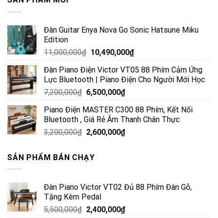
Đàn Guitar Enya Nova Go Sonic Hatsune Miku
Edition
11,000,000
₫
10,490,000
₫
Đàn Piano Điện Victor VT05 88 Phím Cảm Ứng
Lực Bluetooth | Piano Điện Cho Người Mới Học
7,200,000
₫
6,500,000
₫
Piano Điện MASTER C300 88 Phím, Kết Nối
Bluetooth , Giá Rẻ Âm Thanh Chân Thực
3,200,000
₫
2,600,000
₫
SẢN PHẨM BÁN CHẠY
Đàn Piano Victor VT02 Đủ 88 Phím Đàn Gỗ,
Tặng Kèm Pedal
5,500,000
₫
2,400,000
₫