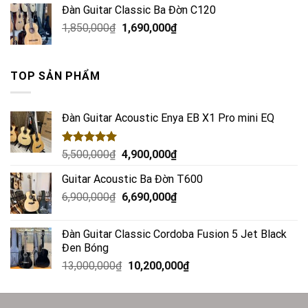
Đàn Guitar Classic Ba Đờn C120
1,850,000
₫
1,690,000
₫
TOP SẢN PHẨM
Đàn Guitar Acoustic Enya EB X1 Pro mini EQ
Rated
5.00
5,500,000
₫
4,900,000
₫
out of 5
Guitar Acoustic Ba Đờn T600
6,900,000
₫
6,690,000
₫
Đàn Guitar Classic Cordoba Fusion 5 Jet Black
Đen Bóng
13,000,000
₫
10,200,000
₫