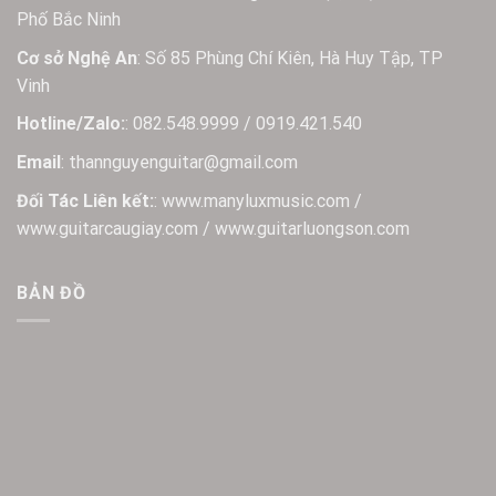
Phố Bắc Ninh
Cơ sở Nghệ An
: Số 85 Phùng Chí Kiên, Hà Huy Tập, TP
Vinh
Hotline/Zalo:
: 082.548.9999 / 0919.421.540
Email
: thannguyenguitar@gmail.com
Đối Tác Liên kết:
: www.manyluxmusic.com /
www.guitarcaugiay.com / www.guitarluongson.com
BẢN ĐỒ