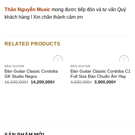
Thân Nguyễn Music
mong được tiếp đón và tư vấn Quý
khách hàng ! Xin chân thành cảm ơn
RELATED PRODUCTS
ĐÀN GUITAR
ĐÀN GUITAR
Add to
Add to
Đàn Guitar Classic Cordoba
Đàn Guitar Classic Cordoba C1
wishlist
wishlist
GK Studio Negra
Full Size Đàn Chuẩn Âm Hay
16,500,000
₫
14,200,000
₫
4,500,000
₫
3,900,000
₫
SẢN PHẨM MỚI