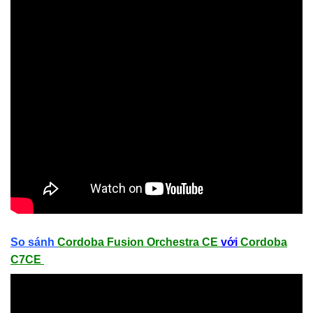
So sánh
Cordoba Fusion Orchestra CE
với
Cordoba
C7CE