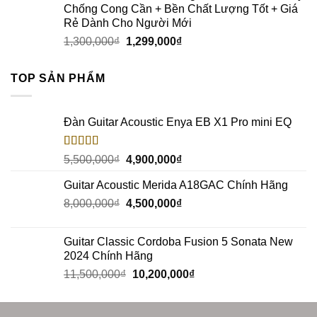
Chống Cong Cần + Bền Chất Lượng Tốt + Giá
Rẻ Dành Cho Người Mới
1,300,000
₫
1,299,000
₫
TOP SẢN PHẨM
Đàn Guitar Acoustic Enya EB X1 Pro mini EQ
Rated
5.00
5,500,000
₫
4,900,000
₫
out of 5
Guitar Acoustic Merida A18GAC Chính Hãng
8,000,000
₫
4,500,000
₫
Guitar Classic Cordoba Fusion 5 Sonata New
2024 Chính Hãng
11,500,000
₫
10,200,000
₫