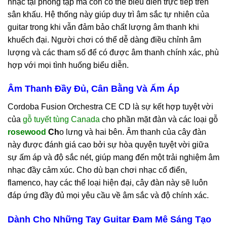
nhạc tại phòng tập mà còn có thể biểu diễn trực tiếp trên
sân khấu. Hệ thống này giúp duy trì âm sắc tự nhiên của
guitar trong khi vẫn đảm bảo chất lượng âm thanh khi
khuếch đại. Người chơi có thể dễ dàng điều chỉnh âm
lượng và các tham số để có được âm thanh chính xác, phù
hợp với mọi tình huống biểu diễn.
Âm Thanh Đầy Đủ, Cân Bằng Và Ấm Áp
Cordoba Fusion Orchestra CE CD là sự kết hợp tuyệt vời
của
gỗ tuyết tùng Canada
cho phần mặt đàn và các loại gỗ
rosewood
Ch
o lưng và hai bên. Âm thanh của cây đàn
này được đánh giá cao bởi sự hòa quyện tuyệt vời giữa
sự ấm áp và độ sắc nét, giúp mang đến một trải nghiệm âm
nhạc đầy cảm xúc. Cho dù bạn chơi nhạc cổ điển,
flamenco, hay các thể loại hiện đại, cây đàn này sẽ luôn
đáp ứng đầy đủ mọi yêu cầu về âm sắc và độ chính xác.
Dành Cho Những Tay Guitar Đam Mê Sáng Tạo