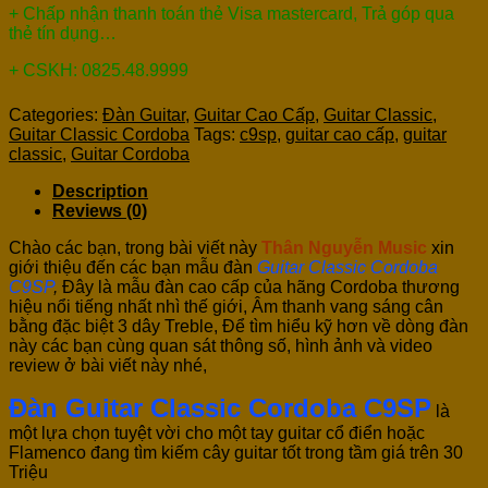
+ Chấp nhận thanh toán thẻ Visa mastercard, Trả góp qua
thẻ tín dụng…
+ CSKH: 0825.48.9999
Categories:
Đàn Guitar
,
Guitar Cao Cấp
,
Guitar Classic
,
Guitar Classic Cordoba
Tags:
c9sp
,
guitar cao cấp
,
guitar
classic
,
Guitar Cordoba
Description
Reviews (0)
Chào các bạn, trong bài viết này
Thân Nguyễn Music
xin
giới thiệu đến các bạn mẫu đàn
Guitar Classic Cordoba
C9SP
,
Đây là mẫu đàn cao cấp của hãng Cordoba thương
hiệu nổi tiếng nhất nhì thế giới, Âm thanh vang sáng cân
bằng đặc biệt 3 dây Treble, Để tìm hiểu kỹ hơn về dòng đàn
này các bạn cùng quan sát thông số, hình ảnh và video
review ở bài viết này nhé,
Đàn Guitar Classic Cordoba C9SP
l
à
một lựa chọn tuyệt vời cho một tay guitar cổ điển hoặc
Flamenco đang tìm kiếm cây guitar tốt trong tầm giá trên 30
Triệu