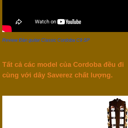
Review Đàn guitar Classic Cordoba C9 SP
Tất cả các model của Cordoba đều đi
cùng với dây Saverez chất lượng.