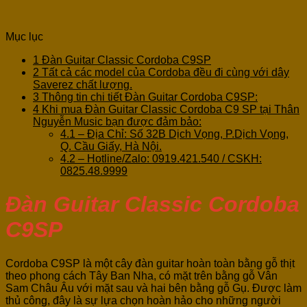
Mục lục
1
Đàn Guitar Classic Cordoba C9SP
2
Tất cả các model của Cordoba đều đi cùng với dây
Saverez chất lượng.
3
Thông tin chi tiết Đàn Guitar Cordoba C9SP:
4
Khi mua Đàn Guitar Classic Cordoba C9 SP tại Thân
Nguyễn Music bạn được đảm bảo:
4.1
– Địa Chỉ: Số 32B Dịch Vọng, P.Dịch Vọng,
Q. Cầu Giấy, Hà Nội.
4.2
– Hotline/Zalo: 0919.421.540 / CSKH:
0825.48.9999
Đàn Guitar Classic Cordoba
C9SP
Cordoba C9SP là một cây đàn guitar hoàn toàn bằng gỗ thịt
theo phong cách Tây Ban Nha, có mặt trên bằng gỗ Vân
Sam Châu Âu với mặt sau và hai bên bằng gỗ Gụ. Được làm
thủ công, đây là sự lựa chọn hoàn hảo cho những người