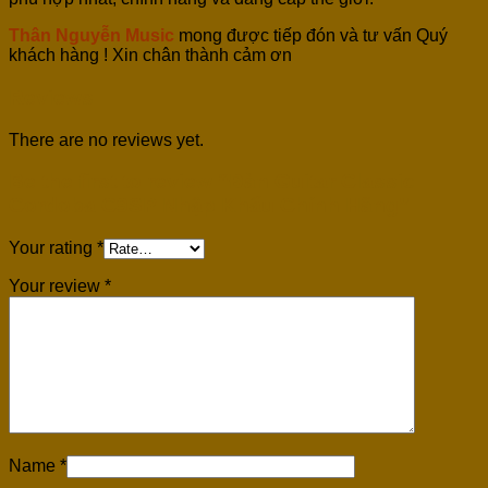
Thân Nguyễn Music
mong được tiếp đón và tư vấn Quý
khách hàng ! Xin chân thành cảm ơn
Reviews
There are no reviews yet.
Be the first to review “Đàn Guitar Classic
Cordoba C9SP Nhập Khẩu Chính Hãng”
Your rating
*
Your review
*
Name
*