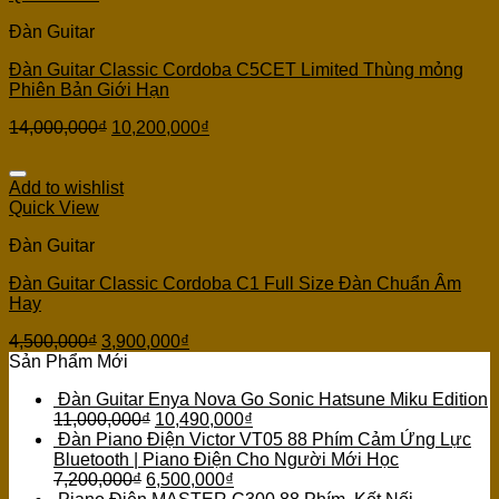
Đàn Guitar
Đàn Guitar Classic Cordoba C5CET Limited Thùng mỏng
Phiên Bản Giới Hạn
14,000,000
₫
10,200,000
₫
Add to wishlist
Quick View
Đàn Guitar
Đàn Guitar Classic Cordoba C1 Full Size Đàn Chuẩn Âm
Hay
4,500,000
₫
3,900,000
₫
Sản Phẩm Mới
Đàn Guitar Enya Nova Go Sonic Hatsune Miku Edition
11,000,000
₫
10,490,000
₫
Đàn Piano Điện Victor VT05 88 Phím Cảm Ứng Lực
Bluetooth | Piano Điện Cho Người Mới Học
7,200,000
₫
6,500,000
₫