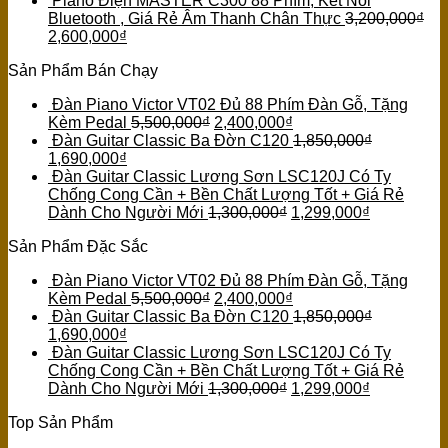
Piano Điện MASTER C300 88 Phím, Kết Nối
Bluetooth , Giá Rẻ Âm Thanh Chân Thực
3,200,000
₫
2,600,000
₫
Sản Phẩm Bán Chạy
Đàn Piano Victor VT02 Đủ 88 Phím Đàn Gỗ, Tặng
Kèm Pedal
5,500,000
₫
2,400,000
₫
Đàn Guitar Classic Ba Đờn C120
1,850,000
₫
1,690,000
₫
Đàn Guitar Classic Lương Sơn LSC120J Có Ty
Chống Cong Cần + Bền Chất Lượng Tốt + Giá Rẻ
Dành Cho Người Mới
1,300,000
₫
1,299,000
₫
Sản Phẩm Đặc Sắc
Đàn Piano Victor VT02 Đủ 88 Phím Đàn Gỗ, Tặng
Kèm Pedal
5,500,000
₫
2,400,000
₫
Đàn Guitar Classic Ba Đờn C120
1,850,000
₫
1,690,000
₫
Đàn Guitar Classic Lương Sơn LSC120J Có Ty
Chống Cong Cần + Bền Chất Lượng Tốt + Giá Rẻ
Dành Cho Người Mới
1,300,000
₫
1,299,000
₫
Top Sản Phẩm