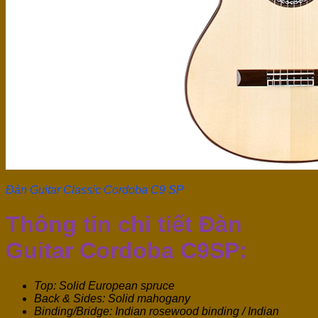
Đàn Guitar Classic Cordoba C9 SP
Thông tin chi tiết Đàn
Guitar Cordoba C9SP:
Top: Solid European spruce
Back & Sides: Solid mahogany
Binding/Bridge: Indian rosewood binding / Indian