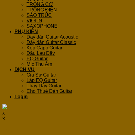
TRỐNG CƠ
TRỐNG ĐIỆN
SÁO TRÚC
VIOLIN
SAXOPHONE
PHỤ KIỆN
Dây đàn Guitar Acoustic
Dây đàn Guitar Classic
Kẹp Capo Guitar
Dầu Lau Dây
EQ Guitar
Mic Thu Âm
DỊCH VỤ
Gia Sư Guitar
Lắp EQ Guitar
Thay Dây Guitar
Cho Thuê Đàn Guitar
Login
x
x
Login