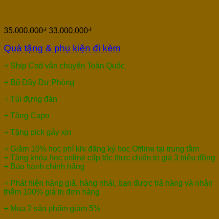
Hãng
35,000,000
₫
33,000,000
₫
Quà tặng & phụ kiện đi kèm
+ Ship Cod vận chuyển Toàn Quốc
+ Bộ Dây Dự Phòng
+ Túi đựng đàn
+ Tặng Capo
+ Tặng pick gảy xịn
+ Giảm 10% học phí khi đăng ký học Offline tại trung tâm
+
Tặng khóa học online cấp tốc thực chiến trị giá 3 triệu đồng
+ Bảo hành chính hãng
+ Phát hiện hàng giả, hàng nhái, bạn được trả hàng và nhận
thêm 100% giá trị đơn hàng
+ Mua 2 sản phẩm giảm 5%