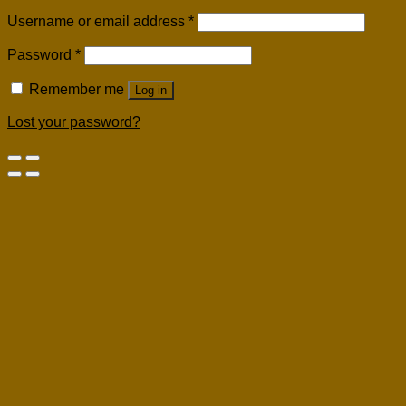
Username or email address
*
Password
*
Remember me
Log in
Lost your password?