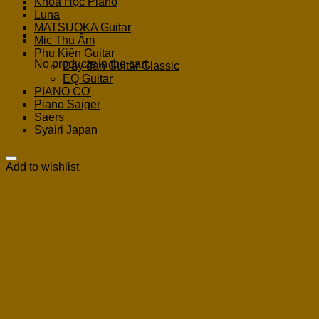
Khoá Học Piano
Luna
MATSUOKA Guitar
Cart
Mic Thu Âm
Phụ Kiện Guitar
No products in the cart.
Dây đàn Guitar Classic
EQ Guitar
PIANO CƠ
Piano Saiger
Saers
Syairi Japan
Add to wishlist
Đàn Guitar Classic Cordoba
C9SP Nhập Khẩu Chính