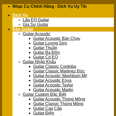
Skip
Nhạc Cụ Chính Hãng - Dịch Vụ Uy Tín
to
Dịch Vụ
content
Lắp EQ Guitar
Gia Sư Guitar
Đàn Guitar
Guitar Acoustic
Guitar Acoustic Bán Chạy
Guitar Lương Sơn
Guitar Thuận
Guitar Ba Đờn
Guitar Có EQ
Guitar Nhập Khẩu
Guitar Classic Cordoba
Guitar Classic Martinez Đức
Guitar Acoustic Washburn Mỹ
Guitar Acoustic Enya
Guitar Acoustic Taylor
Guitar Acoustic Martin
Guitar Custom Đặc Biệt
Guitar Acoustic Thùng Mỏng
Guitar Classic Thùng Mỏng
Guitar Cao Cấp
Guitar Điện