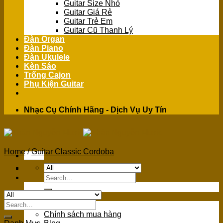
Guitar Size Nhỏ
Guitar Giá Rẻ
Guitar Trẻ Em
Guitar Cũ Thanh Lý
Đàn Organ
Đàn Piano
Đàn Ukulele
Kèn Sáo
Trống Cajon
Phụ Kiện Guitar
Nhạc Cụ Chính Hãng - Dịch Vụ Uy Tín
Home
/
Guitar Classic Cordoba
Menu
Search
for:
GIỚI THIỆU
Search
Giới Thiệu
for:
Chính sách mua hàng