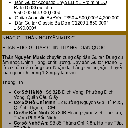
Đàn Guitar Acoustic Enya EB X1 Pro mini EQ
Rated
5.00
out of 5
5,500,000
₫
4,900,000
₫
Guitar Acoustic Ba Đờn T350
4,500,000
₫
4,200,000
₫
Đàn Guitar Classic Ba Đờn C120J
1,850,000
₫
1,690,000
₫
NHẠC CỤ THÂN NGUYỄN MUSIC
PHÂN PHỐI GUITAR CHÍNH HÃNG TOÀN QUỐC
Thân Nguyễn Music
chuyên cung cấp đàn Guitar, Dụng cụ
âm nhạc Chính Hãng, chất lượng. Dạy đàn Guitar, Piano …
từ cơ bản đến nâng cao. Nhận đặt hàng Online, vận chuyển
toàn quốc chỉ trong 1-3 ngày làm việc.
Thông Tin
Cơ Sở Hà Nội
: Số 32B Dịch Vọng, Phường Dịch
Vọng, Quận Cầu Giấy
Cơ Sở Hồ Chí Minh
: 12 Đường Nguyễn Gia Trí, P.25,
Q.Bình Thạnh, HCM
Cơ Sở Bắc Ninh
: Số 89B Hoàng Quốc Việt, Thị Cầu,
Thành Phố Bắc Ninh
Cơ sở Nghệ An
: Số 85 Phùng Chí Kiên, Hà Huy Tập,