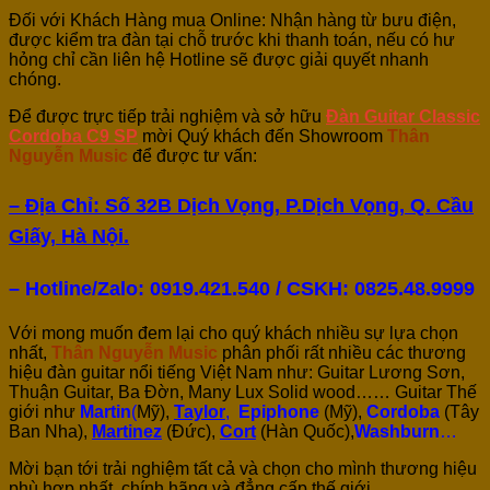
Đối với Khách Hàng mua Online: Nhận hàng từ bưu điện,
được kiểm tra đàn tại chỗ trước khi thanh toán, nếu có hư
hỏng chỉ cần liên hệ Hotline sẽ được giải quyết nhanh
chóng.
Để được trực tiếp trải nghiệm và sở hữu
Đàn Guitar Classic
Cordoba C9 SP
mời Quý khách đến Showroom
Thân
Nguyễn Music
để được tư vấn:
– Địa Chỉ: Số 32B Dịch Vọng, P.Dịch Vọng, Q. Cầu
Giấy, Hà Nội.
– Hotline/Zalo: 0919.421.540 / CSKH:
0825.48.9999
Với mong muốn đem lại cho quý khách nhiều sự lựa chọn
nhất,
Thân Nguyễn Music
phân phối rất nhiều các thương
hiệu đàn guitar nổi tiếng Việt Nam như: Guitar Lương Sơn,
Thuận Guitar, Ba Đờn, Many Lux Solid wood…… Guitar Thế
giới như
Martin
(
Mỹ),
Taylor
,
Epiphone
(Mỹ),
Cordoba
(Tây
Ban Nha),
Martinez
(Đức),
Cort
(Hàn Quốc),
Washburn
…
Mời bạn tới trải nghiệm tất cả và chọn cho mình thương hiệu
phù hợp nhất, chính hãng và đẳng cấp thế giới.