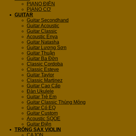
PIANO ĐIỆN
PIANO CƠ
GUITAR
Guitar Secondhand
Guitar Acoustic
Guitar Classic
Acoustic Enya
Guitar Natasha
Guitar Lương Sơn
Guitar Thuận
Guitar Ba Đờn
Classic Cordoba
Classic Esteve
Guitar Taylor
Classic Martinez
Guitar Cao Cấp
Đàn Ukulele
Guitar Trẻ Em
Guitar Classic Thùng Mỏng
Guitar Có EQ
Guitar Custom
Acoustic SQOE
Guitar Điện
TRỐNG SAX VIOLIN
CAJON