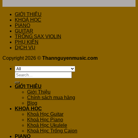
GIỚI THIỆU
KHOÁ HỌC
PIANO
GUITAR
TRỐNG SAX VIOLIN
PHỤ KIỆN
DỊCH VỤ
Copyright 2026 ©
Thannguyenmusic.com
Search
for:
GIỚI THIỆU
Giới Thiệu
Chính sách mua hàng
Blog
KHOÁ HỌC
Khoá Học Guitar
Khoá Học Piano
Khoá Học Ukulele
Khoá Học Trống Cajon
PIANO