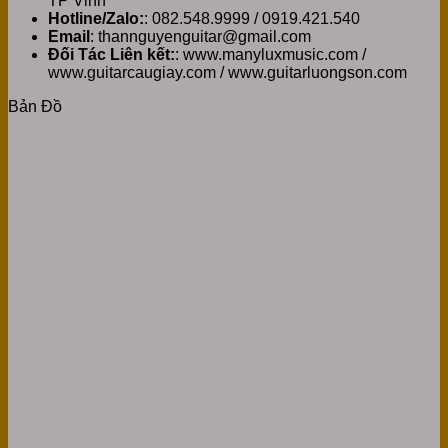
TP Vinh
Hotline/Zalo:
: 082.548.9999 / 0919.421.540
Email
: thannguyenguitar@gmail.com
Đối Tác Liên kết:
: www.manyluxmusic.com /
www.guitarcaugiay.com / www.guitarluongson.com
Bản Đồ