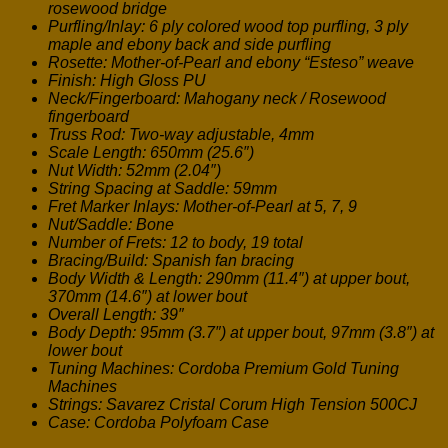
rosewood bridge
Purfling/Inlay: 6 ply colored wood top purfling, 3 ply
maple and ebony back and side purfling
Rosette: Mother-of-Pearl and ebony “Esteso” weave
Finish: High Gloss PU
Neck/Fingerboard: Mahogany neck / Rosewood
fingerboard
Truss Rod: Two-way adjustable, 4mm
Scale Length: 650mm (25.6″)
Nut Width: 52mm (2.04″)
String Spacing at Saddle: 59mm
Fret Marker Inlays: Mother-of-Pearl at 5, 7, 9
Nut/Saddle: Bone
Number of Frets: 12 to body, 19 total
Bracing/Build: Spanish fan bracing
Body Width & Length: 290mm (11.4″) at upper bout,
370mm (14.6″) at lower bout
Overall Length: 39″
Body Depth: 95mm (3.7″) at upper bout, 97mm (3.8″) at
lower bout
Tuning Machines: Cordoba Premium Gold Tuning
Machines
Strings: Savarez Cristal Corum High Tension 500CJ
Case: Cordoba Polyfoam Case