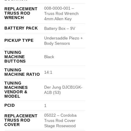
008-0000-001 –
REPLACEMENT
TRUSS ROD
Truss Rod Wrench
WRENCH
4mm Allen Key
BATTERY PACK
Battery Box – 9V
Undersaddle Piezo +
PICKUP TYPE
Body Sensors
TUNING
MACHINE
Black
BUTTONS
TUNING
14:1
MACHINE RATIO
TUNING
Der Jung DJCB1GK-
MACHINES
VENDOR &
A1B (S3)
MODEL
PCID
1
05022 – Cordoba
REPLACEMENT
TRUSS ROD
Truss Rod Cover
COVER
Stage Rosewood