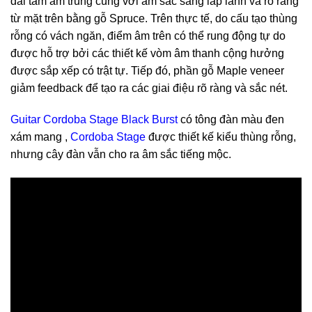
dải tầm âm trung cùng với âm sắc sáng lấp lánh và rõ ràng
từ mặt trên bằng gỗ Spruce. Trên thực tế, do cấu tạo thùng
rỗng có vách ngăn, điểm âm trên có thể rung động tự do
được hỗ trợ bởi các thiết kế vòm âm thanh cộng hưởng
được sắp xếp có trật tự. Tiếp đó, phần gỗ Maple veneer
giảm feedback để tạo ra các giai điệu rõ ràng và sắc nét.
Guitar Cordoba Stage Black Burst
có tông đàn màu đen
xám mang ,
Cordoba Stage
được thiết kế kiểu thùng rỗng,
nhưng cây đàn vẫn cho ra âm sắc tiếng mộc.