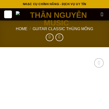
Skip
NHẠC CỤ CHÍNH HÃNG - DỊCH VỤ UY TÍN
to
content
HOME
/
GUITAR CLASSIC THÙNG MỎNG
Add to
wishlist