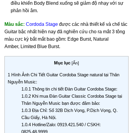
điều khiển Body Blend xuống sẽ giảm độ nhạy với sự
phản hồi âm.
Màu sắc:
Cordoda Stage
được các nhà thiết kế và chế tác
Guitar bậc nhất hiện nay đã nghiên cứu cho ra mắt 3 tông
màu cực kỳ bắt mắt bao gồm: Edge Burst, Natural
Amber, Limited Blue Burst.
Mục lục
[
Ẩn
]
1
Hình Ảnh Chi Tiết Guitar Cordoba Stage natural tại Thân
Nguyễn Music:
1.0.1
Thông tin chi tiết Đàn Guitar Cordoba Stage:
1.0.2
Khi mua Đàn Guitar Classic Cordoba Stage tại
Thân Nguyễn Music bạn được đảm bảo:
1.0.3
Địa Chỉ: Số 32B Dịch Vọng, P.Dịch Vọng, Q.
Cầu Giấy, Hà Nội.
1.0.4
Hotline/Zalo: 0919.421.540 / CSKH:
0825.48.9999