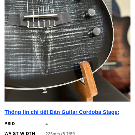
Thông tin chi tiết Đàn Guitar Cordoba Stage:
PSID
4
WAIST WIDTH
226mm (8 7/8″)