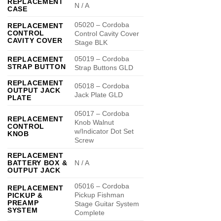
REPLACEMENT
N / A
CASE
05020 – Cordoba
REPLACEMENT
CONTROL
Control Cavity Cover
CAVITY COVER
Stage BLK
05019 – Cordoba
REPLACEMENT
STRAP BUTTON
Strap Buttons GLD
REPLACEMENT
05018 – Cordoba
OUTPUT JACK
Jack Plate GLD
PLATE
05017 – Cordoba
REPLACEMENT
Knob Walnut
CONTROL
w/Indicator Dot Set
KNOB
Screw
REPLACEMENT
BATTERY BOX &
N / A
OUTPUT JACK
05016 – Cordoba
REPLACEMENT
Pickup Fishman
PICKUP &
PREAMP
Stage Guitar System
SYSTEM
Complete