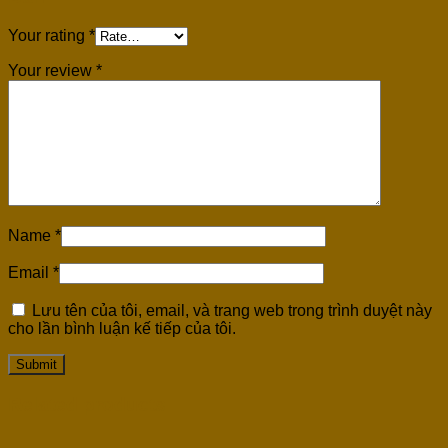
Your rating
*
Your review
*
Name
*
Email
*
Lưu tên của tôi, email, và trang web trong trình duyệt này
cho lần bình luận kế tiếp của tôi.
Related products