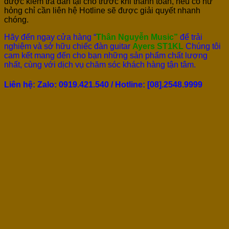
được kiểm tra đàn tại chỗ trước khi thanh toán, nếu có hư
hỏng chỉ cần liên hệ Hotline sẽ được giải quyết nhanh
chóng.
Hãy đến ngay cửa hàng “
Thân Nguyễn Music”
để trải
nghiệm và sở hữu chiếc đàn guitar
Ayers ST1KL
Chúng tôi
cam kết mang đến cho bạn những sản phẩm chất lượng
nhất, cùng với dịch vụ chăm sóc khách hàng tận tâm.
Liên hệ: Zalo: 0919.421.540 / Hotline: [
08].2548.9999