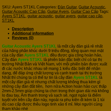
SKU:
Ayers ST1KL
Categories:
Đàn Guitar
,
Guitar Acoustic
,
Guitar Acoustic Cao Cấp
,
Guitar Ayers
,
Guitar Cao Cấp
Tags:
Ayers ST1KL
,
guitar acoustic
,
guitar ayers
,
guitar cao cấp
,
ST1KL
Description
Additional information
Reviews (0)
Guitar Acoustic Ayers ST1KL
là một cây đàn giá rẻ nhất
của hãng phân khúc dưới 9 triệu đồng, tổng quan mọi mặt
của cây đàn
Ayers ST1KL
đều được gia công hoàn hảo,
Cây đàn
Ayers ST1KL
là phiên bản đặc biệt chỉ có tại thị
trường Nhật Bản và Việt Nam, với mỗi phiên bản được xuất
đi các nước khác nhau sẽ mang 1 kiểu đặc biệt để nhận
dạng
,
để đáp ứng chất lượng và cạnh tranh tại thị trường
Nhật thì chúng ta có thể tự tin là cây đàn
Ayers ST1KL
là
một cây đàn giá rẻ nhưng chất lượng không thua kém gì
những cây đàn đắt tiền,
h
ơn nữa Action hoàn hảo cực thấp
2mm-2.5mm giúp chúng ta chơi trong thời gian dài mà không
lo đau tay, Âm thanh trong và sạch sẽ, ngọt ngào là điểm
tuyệt vời trên cây đàn này, ngoài ra phụ kiện đi kèm là 1 túi
dù cao cấp được thêu logo tinh xảo tỉ mỉ. Mọi người cùng
tham khảo nhé