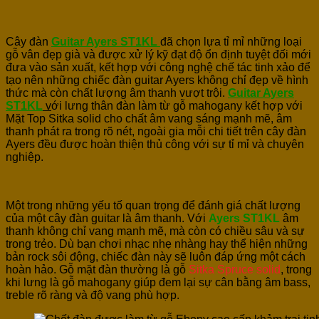
Cây đàn
Guitar
Ayers ST1KL
đã chọn lựa tỉ mỉ những loại
gỗ vân đẹp già và được xử lý kỹ đạt độ ổn định tuyệt đối mới
đưa vào sản xuất, kết hợp với công nghệ chế tác tinh xảo để
tạo nên những chiếc đàn guitar Ayers không chỉ đẹp về hình
thức mà còn chất lượng âm thanh vượt trội.
Guitar
Ayers
ST1KL
v
ới lưng thân đàn làm từ gỗ mahogany kết hợp với
Mặt Top Sitka solid cho chất âm vang sáng mạnh mẽ, âm
thanh phát ra trong rõ nét, ngoài gia mỗi chi tiết trên cây đàn
Ayers đều được hoàn thiện thủ công với sự tỉ mỉ và chuyên
nghiệp.
Một trong những yếu tố quan trọng để đánh giá chất lượng
của một cây đàn guitar là âm thanh. Với
Ayers ST1KL
âm
thanh không chỉ vang mạnh mẽ, mà còn có chiều sâu và sự
trong trẻo. Dù bạn chơi nhạc nhẹ nhàng hay thể hiện những
bản rock sôi động, chiếc đàn này sẽ luôn đáp ứng một cách
hoàn hảo. Gỗ mặt đàn thường là gỗ
Sitka Spruce solid
, trong
khi lưng là gỗ mahogany giúp đem lại sự cân bằng âm bass,
treble rõ ràng và độ vang phù hợp.