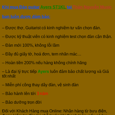
Khi mua Đàn guitar
Ayers
ST1KL
tại
Thân Nguyễn Music
bạn luôn được đảm bảo:
– Được thợ, Guitarist có kinh nghiệm tư vấn chọn đàn.
– Được kỹ thuật viên có kinh nghiệm test chọn đàn cận thận.
– Đàn mới 100%, không lỗi lầm
– Đầy đủ giấy tờ, hoá đơn, tem nhãn mác…
– Hoàn tiền 200% nếu hàng không chính hãng
– Là đại lý trực tiếp
Ayers
luôn đảm bảo chất lượng và Giá
tốt nhất
– Miễn phí công thay dây đàn, vệ sinh đàn
– Bảo hành lên tới
3 năm
– Bảo dưỡng trọn đời
Đối với Khách Hàng mua Online: Nhận hàng từ bưu điện,