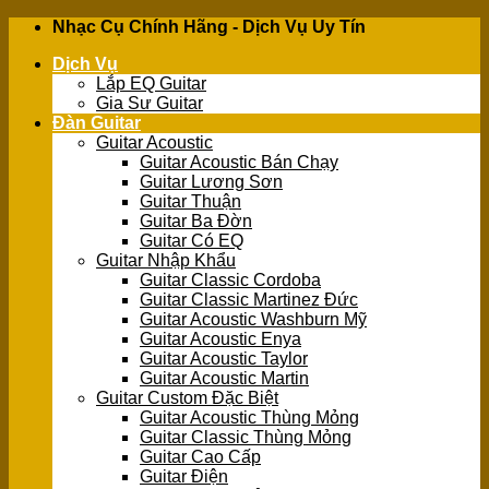
Skip
Nhạc Cụ Chính Hãng - Dịch Vụ Uy Tín
to
Dịch Vụ
content
Lắp EQ Guitar
Gia Sư Guitar
Đàn Guitar
Guitar Acoustic
Guitar Acoustic Bán Chạy
Guitar Lương Sơn
Guitar Thuận
Guitar Ba Đờn
Guitar Có EQ
Guitar Nhập Khẩu
Guitar Classic Cordoba
Guitar Classic Martinez Đức
Guitar Acoustic Washburn Mỹ
Guitar Acoustic Enya
Guitar Acoustic Taylor
Guitar Acoustic Martin
Guitar Custom Đặc Biệt
Guitar Acoustic Thùng Mỏng
Guitar Classic Thùng Mỏng
Guitar Cao Cấp
Guitar Điện