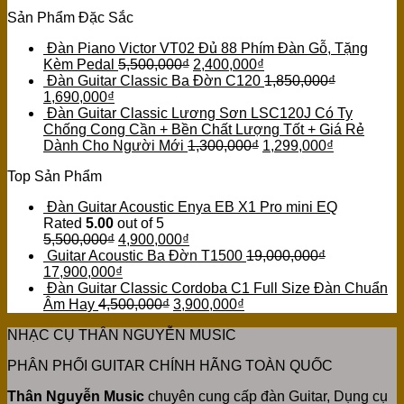
Sản Phẩm Đặc Sắc
Đàn Piano Victor VT02 Đủ 88 Phím Đàn Gỗ, Tặng
Kèm Pedal
5,500,000
₫
2,400,000
₫
Đàn Guitar Classic Ba Đờn C120
1,850,000
₫
1,690,000
₫
Đàn Guitar Classic Lương Sơn LSC120J Có Ty
Chống Cong Cần + Bền Chất Lượng Tốt + Giá Rẻ
Dành Cho Người Mới
1,300,000
₫
1,299,000
₫
Top Sản Phẩm
Đàn Guitar Acoustic Enya EB X1 Pro mini EQ
Rated
5.00
out of 5
5,500,000
₫
4,900,000
₫
Guitar Acoustic Ba Đờn T1500
19,000,000
₫
17,900,000
₫
Đàn Guitar Classic Cordoba C1 Full Size Đàn Chuẩn
Âm Hay
4,500,000
₫
3,900,000
₫
NHẠC CỤ THÂN NGUYỄN MUSIC
PHÂN PHỐI GUITAR CHÍNH HÃNG TOÀN QUỐC
Thân Nguyễn Music
chuyên cung cấp đàn Guitar, Dụng cụ