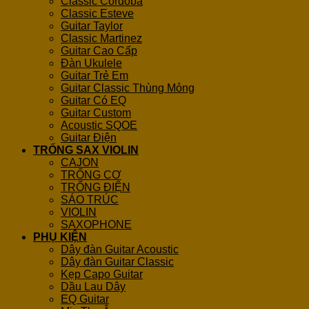
Classic Cordoba
Classic Esteve
Guitar Taylor
Classic Martinez
Guitar Cao Cấp
Đàn Ukulele
Guitar Trẻ Em
Guitar Classic Thùng Mỏng
Guitar Có EQ
Guitar Custom
Acoustic SQOE
Guitar Điện
TRỐNG SAX VIOLIN
CAJON
TRỐNG CƠ
TRỐNG ĐIỆN
SÁO TRÚC
VIOLIN
SAXOPHONE
PHỤ KIỆN
Dây đàn Guitar Acoustic
Dây đàn Guitar Classic
Kẹp Capo Guitar
Dầu Lau Dây
EQ Guitar