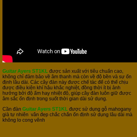
Guitar Ayers ST1KL
được sản xuất với tiêu chuẩn cao,
không chỉ đảm bảo về âm thanh mà còn về độ bền và sự ổn
định lâu dài. Các cây đàn này được chế tác để có thể chịu
được điều kiện khí hậu khắc nghiệt, đồng thời ít bị ảnh
hưởng bởi độ ẩm hay nhiệt độ, giúp cây đàn luôn giữ được
âm sắc ổn định trong suốt thời gian dài sử dụng.
Cần đàn
Guitar Ayers ST1KL
được sử dụng gỗ mahogany
già tự nhiên vân đẹp chắc chắn ổn định sử dụng lâu dài mà
không lo cong vênh