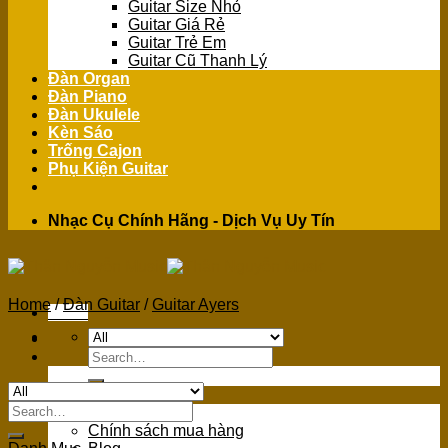
Guitar Size Nhỏ
Guitar Giá Rẻ
Guitar Trẻ Em
Guitar Cũ Thanh Lý
Đàn Organ
Đàn Piano
Đàn Ukulele
Kèn Sáo
Trống Cajon
Phụ Kiện Guitar
Nhạc Cụ Chính Hãng - Dịch Vụ Uy Tín
Home
/
Đàn Guitar
/
Guitar Ayers
Menu
Search
for:
GIỚI THIỆU
Search
Giới Thiệu
for:
Chính sách mua hàng