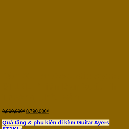
Đàn Guitar Acoustic Ayers
ST1KL Phiên Bản Xuất Thị
Trường Nhật Bản
8,800,000
₫
8,790,000
₫
Quà tặng & phụ kiện đi kèm Guitar Ayers
ST1KL: