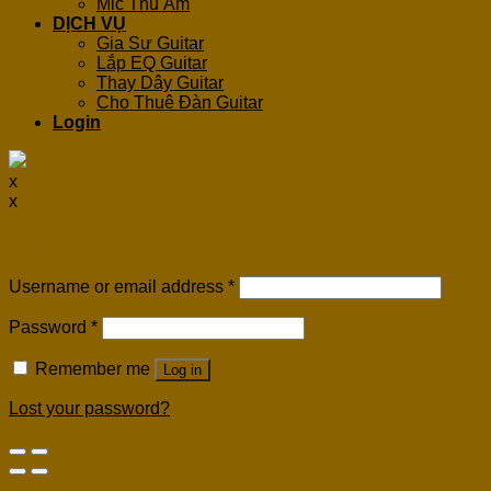
Mic Thu Âm
DỊCH VỤ
Gia Sư Guitar
Lắp EQ Guitar
Thay Dây Guitar
Cho Thuê Đàn Guitar
Login
x
x
Login
Username or email address
*
Password
*
Remember me
Log in
Lost your password?