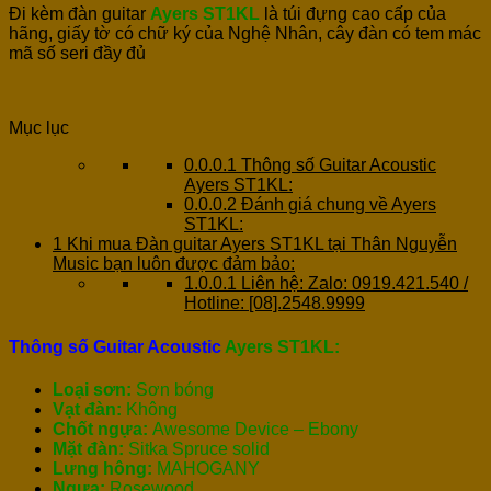
Đi kèm đàn guitar
Ayers ST1KL
là túi đựng cao cấp của
hãng, giấy tờ có chữ ký của Nghệ Nhân, cây đàn có tem mác
mã số seri đầy đủ
Mục lục
0.0.0.1
Thông số Guitar Acoustic
Ayers ST1KL:
0.0.0.2
Đánh giá chung về Ayers
ST1KL:
1
Khi mua Đàn guitar Ayers ST1KL tại Thân Nguyễn
Music bạn luôn được đảm bảo:
1.0.0.1
Liên hệ: Zalo: 0919.421.540 /
Hotline: [08].2548.9999
Thông số Guitar Acoustic
Ayers ST1KL:
Loại sơn:
Sơn bóng
Vạt đàn:
Không
Chốt ngựa:
Awesome Device – Ebony
Mặt đàn:
Sitka Spruce solid
Lưng hông:
MAHOGANY
Ngựa:
Rosewood