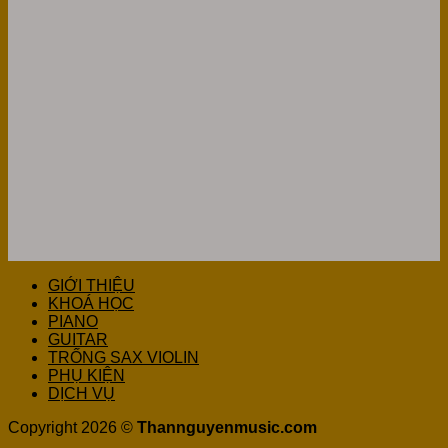
GIỚI THIỆU
KHOÁ HỌC
PIANO
GUITAR
TRỐNG SAX VIOLIN
PHỤ KIỆN
DỊCH VỤ
Copyright 2026 ©
Thannguyenmusic.com