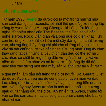
3 năm
Tiểu sử Guitar Ayers
Từ năm 1996,
Ayers
đã được coi là một trong những nhà
sản xuất đàn guitar acoustic tốt nhất thế giới. Người sáng lập
công ty Ayers là ông Huang Chengfa, khi ông lớn lên ông
nghe rất nhiều nhạc của The Beatles, the Eagles và các
nghệ sĩ Pop, Rock, Dân gian và Đồng quê cổ điển khác. Khi
còn trẻ, ông khao khát sở hữu một cây đàn guitar chất lượng
cao, nhưng ông thấy rằng chi phí cho những nhạc cụ như
vậy đã đặt chúng vượt xa các nhạc sĩ trung bình. Ông ấy cảm
thấy rằng tất cả những ai yêu thích đàn đều có thể sở hữu
các nhạc cụ chất lượng hàng đầu với giá cả hợp lý, và với
niềm đam mê âm nhạc và nỗ lực vượt trội, ông ấy đã đặt
mục tiêu xây dựng một nhà máy sản xuất guitar tại Việt Nam.
Nghệ nhân làm đàn nổi tiếng thế giới người Úc, Gerard Gilet
đã được Ayers chiêu mộ để cung cấp chuyên môn và đào
tạo, cũng như tư vấn về thiết kế và vật liệu trong liên doanh
mới, và ngày nay Ayers tự hào là một trong những thương
hiệu guitar hàng đầu thế giới. Tuy nhiên, tại Ayers, chúng tôi
vẫn có thể sản xuất nhạc cụ có giá cả phải chăng cho bất kỳ
nhạc sĩ nào.