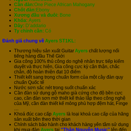
Cần đàn:
One Piece African Mahogany
Chốt đàn:
Ebony
Xương đầu và đuôi:
Bone
Khóa:
Ayers
Dây:
D’addario
Ty chỉnh cần:
Có
Đánh giá chung về
Ayers ST1KL:
Thương hiệu sản xuất Guitar
Ayers
chất lượng nổi
tiếng hàng đầu Thế Giới
Gia công 100% thủ công do nghệ nhân trực tiếp kiểm
duyệt và thực hiện, Gia công cực kỳ cận thận, chắc
chắn, độ hoàn thiện đạt 10 điểm
Thiết kết sang trọng chuẩn form của một cây đàn quy
chuẩn Quốc tế
Nước sơn sắc nét trong suốt chuẩn xác
Cần đàn sử dụng gỗ maho già cứng cho độ bền cực
cao, cần đàn sơn mờ thiết kế tháo lắp theo công nghệ
của Mỹ, cần đàn thiết kế mỏng phù hợp đệm hát, Finge
…
Khoá đúc cao cấp
Ayers
là loại khoá cao cấp của hãng
sản xuất bền theo thời gian
Chính sách bảo hành cho khách hàng yên tâm sử dụng
khi mua đàn
Ayers
tại
“Thân Nguyễn Music”
lên đến