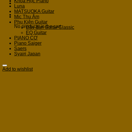
Khoá Học Piano
Luna
MATSUOKA Guitar
Cart
Mic Thu Âm
Phụ Kiện Guitar
No products in the cart.
Dây đàn Guitar Classic
EQ Guitar
PIANO CƠ
Piano Saiger
Saers
Syairi Japan
Add to wishlist