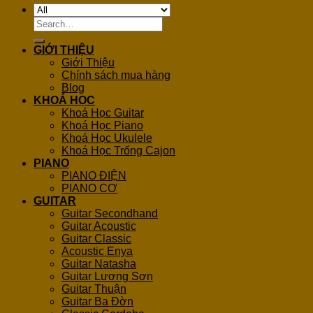
Search
for:
GIỚI THIỆU
Giới Thiệu
Chính sách mua hàng
Blog
KHOÁ HỌC
Khoá Học Guitar
Khoá Học Piano
Khoá Học Ukulele
Khoá Học Trống Cajon
PIANO
PIANO ĐIỆN
PIANO CƠ
GUITAR
Guitar Secondhand
Guitar Acoustic
Guitar Classic
Acoustic Enya
Guitar Natasha
Guitar Lương Sơn
Guitar Thuận
Guitar Ba Đờn