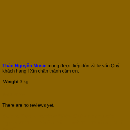
Thân Nguyễn Music
mong được tiếp đón và tư vấn Quý
khách hàng ! Xin chân thành cảm ơn.
Weight
3 kg
Reviews
There are no reviews yet.
Be the first to review “Đàn Guitar Acoustic
Ayers ST1KL Phiên Bản Xuất Thị Trường Nhật
Bản”