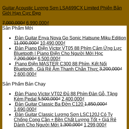
Guitar Acoustic Lương Sơn LSA699CX Limited Phiên Bản
Giới Hạn Cực Đẹp
7,000,000
₫
6,990,000
₫
Sản Phẩm Mới
Đàn Guitar Enya Nova Go Sonic Hatsune Miku Edition
11,000,000
₫
10,490,000
₫
Đàn Piano Điện Victor VT05 88 Phím Cảm Ứng Lực
Bluetooth | Piano Điện Cho Người Mới Học
7,200,000
₫
6,500,000
₫
Piano Điện MASTER C300 88 Phím, Kết Nối
Bluetooth , Giá Rẻ Âm Thanh Chân Thực
3,200,000
₫
2,600,000
₫
Sản Phẩm Bán Chạy
Đàn Piano Victor VT02 Đủ 88 Phím Đàn Gỗ, Tặng
Kèm Pedal
5,500,000
₫
2,400,000
₫
Đàn Guitar Classic Ba Đờn C120
1,850,000
₫
1,690,000
₫
Đàn Guitar Classic Lương Sơn LSC120J Có Ty
Chống Cong Cần + Bền Chất Lượng Tốt + Giá Rẻ
Dành Cho Người Mới
1,300,000
₫
1,299,000
₫