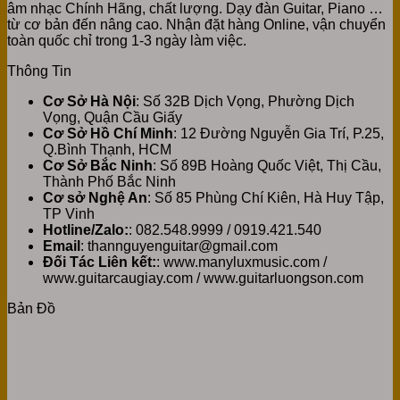
âm nhạc Chính Hãng, chất lượng. Dạy đàn Guitar, Piano …
từ cơ bản đến nâng cao. Nhận đặt hàng Online, vận chuyển
toàn quốc chỉ trong 1-3 ngày làm việc.
Thông Tin
Cơ Sở Hà Nội
: Số 32B Dịch Vọng, Phường Dịch
Vọng, Quận Cầu Giấy
Cơ Sở Hồ Chí Minh
: 12 Đường Nguyễn Gia Trí, P.25,
Q.Bình Thạnh, HCM
Cơ Sở Bắc Ninh
: Số 89B Hoàng Quốc Việt, Thị Cầu,
Thành Phố Bắc Ninh
Cơ sở Nghệ An
: Số 85 Phùng Chí Kiên, Hà Huy Tập,
TP Vinh
Hotline/Zalo:
: 082.548.9999 / 0919.421.540
Email
: thannguyenguitar@gmail.com
Đối Tác Liên kết:
: www.manyluxmusic.com /
www.guitarcaugiay.com / www.guitarluongson.com
Bản Đồ