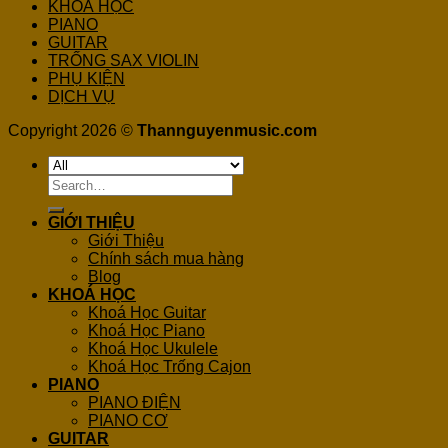
KHOÁ HỌC
PIANO
GUITAR
TRỐNG SAX VIOLIN
PHỤ KIỆN
DỊCH VỤ
Copyright 2026 ©
Thannguyenmusic.com
Search
for:
GIỚI THIỆU
Giới Thiệu
Chính sách mua hàng
Blog
KHOÁ HỌC
Khoá Học Guitar
Khoá Học Piano
Khoá Học Ukulele
Khoá Học Trống Cajon
PIANO
PIANO ĐIỆN
PIANO CƠ
GUITAR