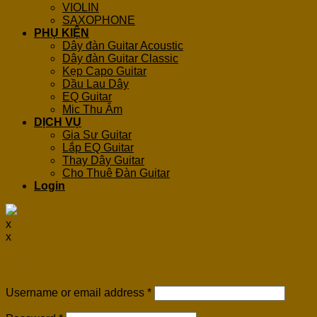
VIOLIN
SAXOPHONE
PHỤ KIỆN
Dây đàn Guitar Acoustic
Dây đàn Guitar Classic
Kẹp Capo Guitar
Dầu Lau Dây
EQ Guitar
Mic Thu Âm
DỊCH VỤ
Gia Sư Guitar
Lắp EQ Guitar
Thay Dây Guitar
Cho Thuê Đàn Guitar
Login
x
x
Login
Username or email address
*