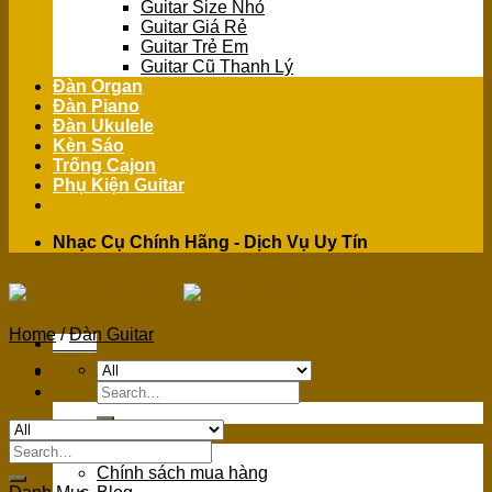
Guitar Size Nhỏ
Guitar Giá Rẻ
Guitar Trẻ Em
Guitar Cũ Thanh Lý
Đàn Organ
Đàn Piano
Đàn Ukulele
Kèn Sáo
Trống Cajon
Phụ Kiện Guitar
Nhạc Cụ Chính Hãng - Dịch Vụ Uy Tín
Home
/
Đàn Guitar
Menu
Search
for:
GIỚI THIỆU
Search
Giới Thiệu
for:
Chính sách mua hàng