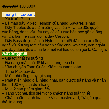
450,000
₫
430,000
₫
Thông tin cơ bản:
– Xuất xứ: Pháp
– Là mẫu dây Mixed Tesnion của hãng Savarez (Pháp).
– Dây Trebles được làm bằng vật liệu Alliance độc quyền
của hãng, dạng vật liệu này có cấu trúc hóa học gần giống
với Carbon nên còn gọi là dây Carbon.
– Dây Bass được làm từ Nylon tinh khiết đã qua các công
nghệ xử lý từng làm nên danh tiếng cho Savarez, bên ngoài
các dây Bass được mạ lớp một vật liêu có tên gọi là Cantiga.
Về chúng tôi:
– Giá tốt nhất thị trường
– Đa dạng mẫu mã để khách hàng lựa chọn
– Vận chuyển Toàn Quốc, Kiểm tra thanh toán
– Tặng Pick gảy đàn
– Miễn phí công thay tại shop
– Phát hiện hàng giả, hàng nhái, bạn được trả hàng và nhận
thêm 100% giá trị đơn hàng
– Mua 2 sản phẩm giảm 5%
– Tặng Vocher, tích điểm cho khách hàng thân thiết
– Chấp nhận thanh toán thẻ Visa mastercard, Trả góp qua
thẻ tín dụng…