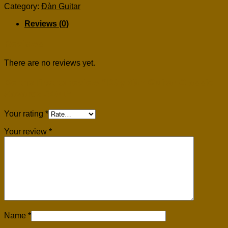
Category:
Đàn Guitar
Reviews (0)
Reviews
There are no reviews yet.
Be the first to review “Dây đàn Guitar Classic
Savarez 540J”
Your rating
*
Your review
*
Name
*