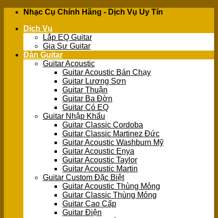
Skip
Nhạc Cụ Chính Hãng - Dịch Vụ Uy Tín
to
Dịch Vụ
content
Lắp EQ Guitar
Gia Sư Guitar
Đàn Guitar
Guitar Acoustic
Guitar Acoustic Bán Chạy
Guitar Lương Sơn
Guitar Thuận
Guitar Ba Đờn
Guitar Có EQ
Guitar Nhập Khẩu
Guitar Classic Cordoba
Guitar Classic Martinez Đức
Guitar Acoustic Washburn Mỹ
Guitar Acoustic Enya
Guitar Acoustic Taylor
Guitar Acoustic Martin
Guitar Custom Đặc Biệt
Guitar Acoustic Thùng Mỏng
Guitar Classic Thùng Mỏng
Guitar Cao Cấp
Guitar Điện