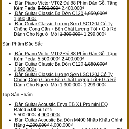
Đàn Piano Victor VT02 Đủ 88 Phím Đàn Gỗ, Tặng
Kèm Pedal
5,500,000
₫
2,400,000
₫
Đàn Guitar Classic Ba Đờn C120
1,850,000
₫
1,690,000
₫
Đàn Guitar Classic Lương Sơn LSC120J Có Ty
Chống Cong Cần + Bền Chất Lượng Tốt + Giá Rẻ
Dành Cho Người Mới
1,300,000
₫
1,299,000
₫
Sản Phẩm Đặc Sắc
Đàn Piano Victor VT02 Đủ 88 Phím Đàn Gỗ, Tặng
Kèm Pedal
5,500,000
₫
2,400,000
₫
Đàn Guitar Classic Ba Đờn C120
1,850,000
₫
1,690,000
₫
Đàn Guitar Classic Lương Sơn LSC120J Có Ty
Chống Cong Cần + Bền Chất Lượng Tốt + Giá Rẻ
Dành Cho Người Mới
1,300,000
₫
1,299,000
₫
Top Sản Phẩm
Đàn Guitar Acoustic Enya EB X1 Pro mini EQ
Rated
5.00
out of 5
5,500,000
₫
4,900,000
₫
Đàn Guitar Acoustic Ba Đờn M400 Nhập Khẩu Chính
Hãng
4,200,000
₫
4,000,000
₫