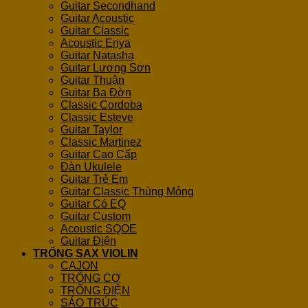
Guitar Secondhand
Guitar Acoustic
Guitar Classic
Acoustic Enya
Guitar Natasha
Guitar Lương Sơn
Guitar Thuận
Guitar Ba Đờn
Classic Cordoba
Classic Esteve
Guitar Taylor
Classic Martinez
Guitar Cao Cấp
Đàn Ukulele
Guitar Trẻ Em
Guitar Classic Thùng Mỏng
Guitar Có EQ
Guitar Custom
Acoustic SQOE
Guitar Điện
TRỐNG SAX VIOLIN
CAJON
TRỐNG CƠ
TRỐNG ĐIỆN
SÁO TRÚC