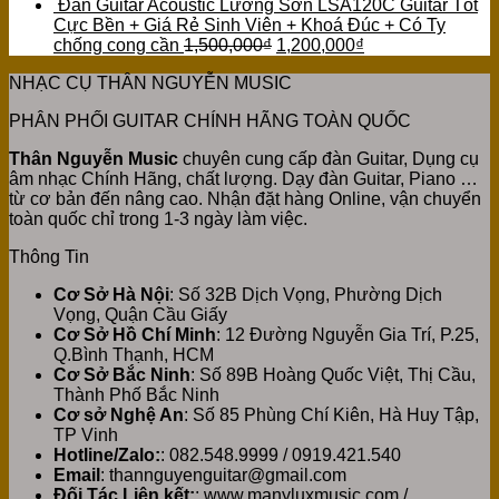
Đàn Guitar Acoustic Lương Sơn LSA120C Guitar Tốt
Cực Bền + Giá Rẻ Sinh Viên + Khoá Đúc + Có Ty
chống cong cần
1,500,000
₫
1,200,000
₫
NHẠC CỤ THÂN NGUYỄN MUSIC
PHÂN PHỐI GUITAR CHÍNH HÃNG TOÀN QUỐC
Thân Nguyễn Music
chuyên cung cấp đàn Guitar, Dụng cụ
âm nhạc Chính Hãng, chất lượng. Dạy đàn Guitar, Piano …
từ cơ bản đến nâng cao. Nhận đặt hàng Online, vận chuyển
toàn quốc chỉ trong 1-3 ngày làm việc.
Thông Tin
Cơ Sở Hà Nội
: Số 32B Dịch Vọng, Phường Dịch
Vọng, Quận Cầu Giấy
Cơ Sở Hồ Chí Minh
: 12 Đường Nguyễn Gia Trí, P.25,
Q.Bình Thạnh, HCM
Cơ Sở Bắc Ninh
: Số 89B Hoàng Quốc Việt, Thị Cầu,
Thành Phố Bắc Ninh
Cơ sở Nghệ An
: Số 85 Phùng Chí Kiên, Hà Huy Tập,
TP Vinh
Hotline/Zalo:
: 082.548.9999 / 0919.421.540
Email
: thannguyenguitar@gmail.com
Đối Tác Liên kết:
: www.manyluxmusic.com /