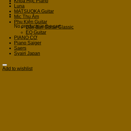
Khoá Học Piano
Luna
MATSUOKA Guitar
Cart
Mic Thu Âm
Phụ Kiện Guitar
No products in the cart.
Dây đàn Guitar Classic
EQ Guitar
PIANO CƠ
Piano Saiger
Saers
Syairi Japan
Add to wishlist
Dây đàn Guitar Classic
Savarez 540J