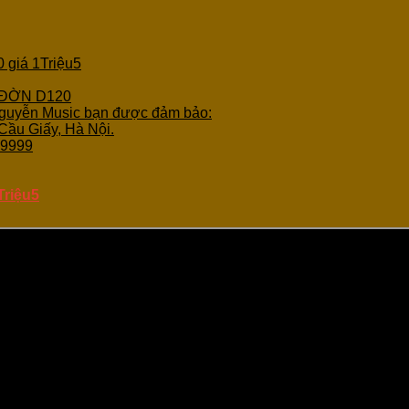
giá 1Triệu5
 ĐỜN D120
Nguyễn Music bạn được đảm bảo:
Cầu Giấy, Hà Nội.
.9999
Triệu5