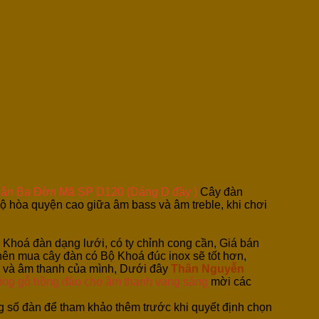
ân Ba Đờn Mã SP D120 (Dáng D đầy )
Cây đàn
 hòa quyện cao giữa âm bass và âm treble, khi chơi
 Khoá đàn dạng lưới, có ty chỉnh cong cần, Giá bán
 nên mua cây đàn có Bộ Khoá đúc inox sẽ tốt hơn,
ế và âm thanh của mình, Dưới đây
Thân Nguyễn
hông gỗ hồng đào cho âm thanh vang sáng
mời các
 số đàn để tham khảo thêm trước khi quyết định chọn