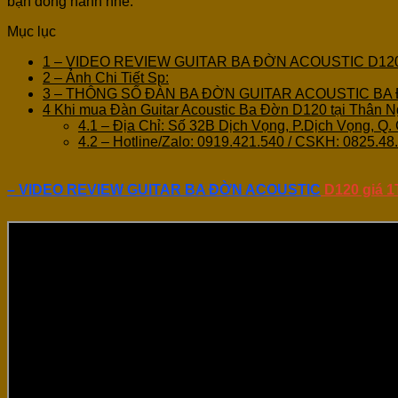
bạn đồng hành nhé.
Mục lục
1
– VIDEO REVIEW GUITAR BA ĐỜN ACOUSTIC D120 
2
– Ảnh Chi Tiết Sp:
3
– THÔNG SỐ ĐÀN BA ĐỜN GUITAR ACOUSTIC BA
4
Khi mua Đàn Guitar Acoustic Ba Đờn D120 tại Thân 
4.1
– Địa Chỉ: Số 32B Dịch Vọng, P.Dịch Vọng, Q. 
4.2
– Hotline/Zalo: 0919.421.540 / CSKH: 0825.48
– VIDEO REVIEW GUITAR BA ĐỜN ACOUSTIC
D120 giá 1