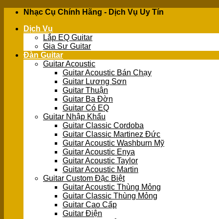
Skip
Nhạc Cụ Chính Hãng - Dịch Vụ Uy Tín
to
Dịch Vụ
content
Lắp EQ Guitar
Gia Sư Guitar
Đàn Guitar
Guitar Acoustic
Guitar Acoustic Bán Chạy
Guitar Lương Sơn
Guitar Thuận
Guitar Ba Đờn
Guitar Có EQ
Guitar Nhập Khẩu
Guitar Classic Cordoba
Guitar Classic Martinez Đức
Guitar Acoustic Washburn Mỹ
Guitar Acoustic Enya
Guitar Acoustic Taylor
Guitar Acoustic Martin
Guitar Custom Đặc Biệt
Guitar Acoustic Thùng Mỏng
Guitar Classic Thùng Mỏng
Guitar Cao Cấp
Guitar Điện