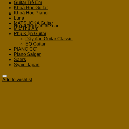
Guitar Trẻ Em
Khoá Học Guitar
Khoá Học Piano
Cart
Luna
MATSUOKA Guitar
No products in the cart.
Mic Thu Âm
Phụ Kiện Guitar
Dây đàn Guitar Classic
EQ Guitar
PIANO CƠ
Piano Saiger
Saers
Syairi Japan
Add to wishlist