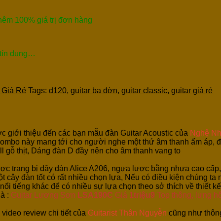
thêm 100% giá trị đơn hàng
 tín dụng…
r Giá Rẻ
Tags:
d120
,
guitar ba đờn
,
guitar classic
,
guitar giá rẻ
c giới thiệu đến các bạn mẫu đàn Guitar Acoustic của
Nghệ Nh
ombo này mang tới cho người nghe một thứ âm thanh ấm áp, độ
ull gỗ thịt, Dáng đàn D đầy nên cho âm thanh vang to
ợc trang bị dây đàn Alice A206, ngựa lược bằng nhựa cao cấp,
t cây đàn tốt có rất nhiều chọn lựa, Nếu có điều kiện chúng ta
i tiếng khác để có nhiều sự lựa chọn theo sở thích về thiết k
à :
Guitar Lương Sơn
LSA190C
Giá
1triệu9
Top thông, lưng 
 video review chi tiết của
Guitarist Thân Nguyễn
cũng như thông