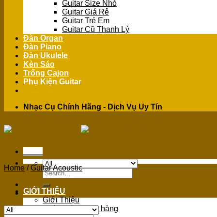
Guitar Size Nhỏ
Guitar Giá Rẻ
Guitar Trẻ Em
Guitar Cũ Thanh Lý
Đàn Organ
Đàn Piano
Đàn Ukulele
Kèn Sáo
Trống Cajon
Phụ Kiện Guitar
Nhạc Cụ Chính Hãng - Dịch Vụ Uy Tín
Menu
Home
/
Guitar Acoustic
Search
for:
GIỚI THIỆU
Giới Thiệu
Chính sách mua hàng