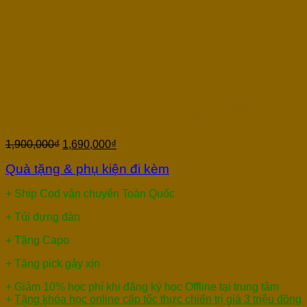
Guitar Acoustic Ba Đờn D12
1,900,000
₫
1,690,000
₫
Quà tặng & phụ kiện đi kèm
+ Ship Cod vận chuyển Toàn Quốc
+ Túi đựng đàn
+ Tặng Capo
+ Tặng pick gảy xịn
+ Giảm 10% học phí khi đăng ký học Offline tại trung tâm
+
Tặng khóa học online cấp tốc thực chiến trị giá 3 triệu đồng