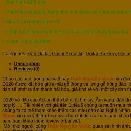
+ Bảo hành 12 tháng
+ Phát hiện hàng giả, hàng nhái, bạn được trả hàng và nhận 
+ Mua 2 sản phẩm giảm 5%
+ Chấp nhận thanh toán thẻ Visa mastercard, Trả góp qua thẻ
+ CSKH: 0825.48.9999
Categories:
Đàn Guitar
,
Guitar Acoustic
,
Guitar Ba Đờn
,
Guita
Description
Reviews (0)
Chào các bạn, trong bài viết này
Thân Nguyễn Music
xin đượ
D120 được kết hợp giữa mặt gỗ thông và lưng gỗ hồng đào, c
đàn sẽ phát ra âm thanh hài hòa, giá khá rẻ với một cây đàn f
D120 với Độ cao Action thấp bấm rất êm tay, Âm vang, đàn đư
hợp lý … Tất nhiên với giá tiền 1triệu5 chúng ta muốn mua mộ
chúng ta có thể tham khảo thêm các mẫu đàn của Nghệ Nhân nổ
Music
xin gợi ý thêm 1 sự lựa chọn tốt để các bạn tham khảo l
bạn tham khảo thêm review ở bài viết.
Mời mọi người cùng
Thân Nguyễn Music
quan sát hình ảnh,