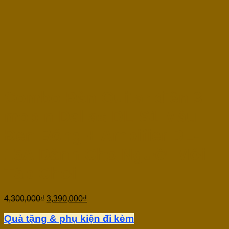
Combo Đàn Guitar điện 3
mobin Dallas DL-S1 Màu
Đen Bóng + Ampifier DL-
15A Dành Cho Người Mới
Tập Chơi
4,300,000
₫
3,390,000
₫
Quà tặng & phụ kiện đi kèm