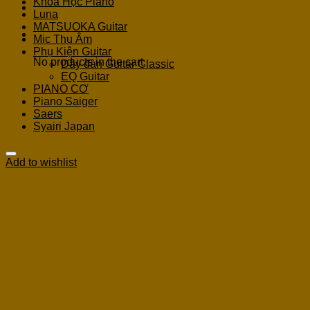
Khoá Học Piano
Luna
MATSUOKA Guitar
Cart
Mic Thu Âm
Phụ Kiện Guitar
No products in the cart.
Dây đàn Guitar Classic
EQ Guitar
PIANO CƠ
Piano Saiger
Saers
Syairi Japan
Add to wishlist