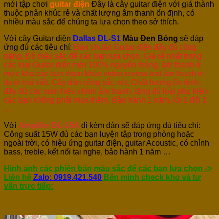
mới tập chơi
guitar điện
Đây là cây guitar điện với giá thành
thuộc phân khúc rẻ và chất lượng âm thanh ổn định, có
nhiều màu sắc để chúng ta lựa chọn theo sở thích.
Với cây Guitar điện
Dallas DL-S1
Màu Đen Bóng
sẽ đáp
ứng đủ các tiêu chí
:
Đàn chuẩn Guitar điện đẩy đủ công
năng, Đủ màu sắc để các bạn lựa chọn,
Giá rẻ nhất trong
các loại Guitar điện mới 100% nguyên thùng, âm thanh ở
mức khá các bạn tham khảo video review test âm thanh ở
dưới bài viết. Cây đàn công sắc nét, Chất lượng ổn định,
đầy đủ các núm hiểu chỉnh âm thanh, tặng đủ loại phụ kiện
các bạn không phải mua thêm, Bảo hành 1 năm, lỗi 1 đổi 1
…
Với
Ampifier DL-15A
đi kèm đàn
sẽ đáp ứng đủ tiêu chí:
Công suất 15W đủ các bạn luyện tập trong phòng hoặc
ngoài trời, có hiệu ứng guitar điện, guitar Acoustic, có chỉnh
bass, treble, kết nối tai nghe, bảo hành 1 năm …
Hình ảnh các phiên bản màu sắc để các bạn lựa chọn ->
Liên hệ
Zalo: 0919.421.540
Bên mình check kho và tư
vấn trực tiếp: