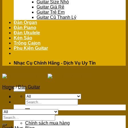
Guitar Size Nhỏ
Guitar Giá Rẻ
Guitar Trẻ Em
Guitar Cũ Thanh Lý
Đàn Organ
Đàn Piano
Đàn Ukulele
Kèn Sáo
Trống Cajon
Phụ Kiện Guitar
Nhạc Cụ Chính Hãng - Dịch Vụ Uy Tín
Home
/
Đàn Guitar
Menu
Search
for:
GIỚI THIỆU
Search
Giới Thiệu
for:
Chính sách mua hàng