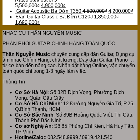
5,500,000
₫
4,900,000
₫
Guitar Acoustic Ba Đờn T350
4,500,000
₫
4,200,000
₫
Đàn Guitar Classic Ba Đờn C120J
1,850,000
₫
1,690,000
₫
NHẠC CỤ THÂN NGUYỄN MUSIC
PHÂN PHỐI GUITAR CHÍNH HÃNG TOÀN QUỐC
Thân Nguyễn Music
chuyên cung cấp đàn Guitar, Dụng cụ
âm nhạc Chính Hãng, chất lượng. Dạy đàn Guitar, Piano …
từ cơ bản đến nâng cao. Nhận đặt hàng Online, vận chuyển
toàn quốc chỉ trong 1-3 ngày làm việc.
Thông Tin
Cơ Sở Hà Nội
: Số 32B Dịch Vọng, Phường Dịch
Vọng, Quận Cầu Giấy
Cơ Sở Hồ Chí Minh
: 12 Đường Nguyễn Gia Trí, P.25,
Q.Bình Thạnh, HCM
Cơ Sở Bắc Ninh
: Số 89B Hoàng Quốc Việt, Thị Cầu,
Thành Phố Bắc Ninh
Cơ sở Nghệ An
: Số 85 Phùng Chí Kiên, Hà Huy Tập,
TP Vinh
Hotline/Zalo:
: 082.548.9999 / 0919.421.540