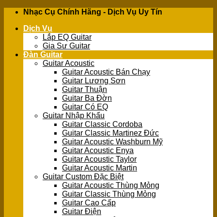
Skip
Nhạc Cụ Chính Hãng - Dịch Vụ Uy Tín
to
Dịch Vụ
content
Lắp EQ Guitar
Gia Sư Guitar
Đàn Guitar
Guitar Acoustic
Guitar Acoustic Bán Chạy
Guitar Lương Sơn
Guitar Thuận
Guitar Ba Đờn
Guitar Có EQ
Guitar Nhập Khẩu
Guitar Classic Cordoba
Guitar Classic Martinez Đức
Guitar Acoustic Washburn Mỹ
Guitar Acoustic Enya
Guitar Acoustic Taylor
Guitar Acoustic Martin
Guitar Custom Đặc Biệt
Guitar Acoustic Thùng Mỏng
Guitar Classic Thùng Mỏng
Guitar Cao Cấp
Guitar Điện