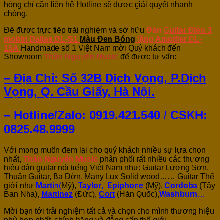
hỏng chỉ cần liên hệ Hotline sẽ được giải quyết nhanh
chóng.
Để được trực tiếp trải nghiệm và sở hữu
Đàn
Guitar Điện 3
mobin Dallas DL-S1
Màu Đen Bóng
tặng Ampifier DL-
15A
Handmade số 1 Việt Nam mời Quý khách đến
Showroom
Thân Nguyễn Music
để được tư vấn:
– Địa Chỉ: Số 32B Dịch Vọng, P.Dịch
Vọng, Q. Cầu Giấy, Hà Nội.
– Hotline/Zalo: 0919.421.540 / CSKH:
0825.48.9999
Với mong muốn đem lại cho quý khách nhiều sự lựa chọn
nhất,
Thân Nguyễn Music
phân phối rất nhiều các thương
hiệu đàn guitar nổi tiếng Việt Nam như: Guitar Lương Sơn,
Thuận Guitar, Ba Đờn, Many Lux Solid wood…… Guitar Thế
giới như
Martin
(
Mỹ),
Taylor
,
Epiphone
(Mỹ),
Cordoba
(Tây
Ban Nha),
Martinez
(Đức),
Cort
(Hàn Quốc),
Washburn
…
Mời bạn tới trải nghiệm tất cả và chọn cho mình thương hiệu
phù hợp nhất, chính hãng và đẳng cấp thế giới.