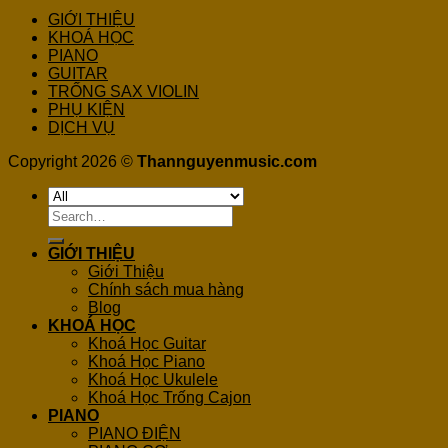
GIỚI THIỆU
KHOÁ HỌC
PIANO
GUITAR
TRỐNG SAX VIOLIN
PHỤ KIỆN
DỊCH VỤ
Copyright 2026 ©
Thannguyenmusic.com
Search
for:
GIỚI THIỆU
Giới Thiệu
Chính sách mua hàng
Blog
KHOÁ HỌC
Khoá Học Guitar
Khoá Học Piano
Khoá Học Ukulele
Khoá Học Trống Cajon
PIANO
PIANO ĐIỆN