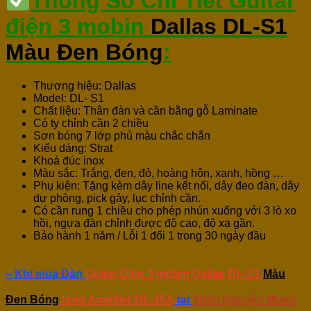
Thông Số
Chi Tiết Guitar
điện 3 mobin
Dallas DL-S1
Màu Đen Bóng
:
Thương hiệu: Dallas
Model: DL- S1
Chất liệu: Thân đàn và cần bằng gỗ Laminate
Có ty chỉnh cần 2 chiều
Sơn bóng 7 lớp phủ màu chắc chắn
Kiểu dáng: Strat
Khoá đúc inox
Màu sắc: Trắng, đen, đỏ, hoàng hôn, xanh, hồng …
Phụ kiện: Tặng kèm dây line kết nối, dây đeo đàn, dây
dự phòng, pick gảy, lục chỉnh cần.
Có cần rung 1 chiều cho phép nhún xuống với 3 lò xo
hồi, ngựa đàn chỉnh được độ cao, độ xa gần.
Bảo hành 1 năm / Lỗi 1 đổi 1 trong 30 ngày đầu
– Khi mua Đàn
Guitar Điện 3 mobin Dallas DL-S1
Màu
Đen Bóng
tặng Ampifier DL-15A
tại
Thân Nguyễn Music