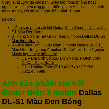
Công suất 15W đủ các bạn luyện tập trong phòng hoặc
ngoài trời, có hiệu ứng guitar điện, guitar Acoustic, có chỉnh
bass, treble, kết nối tai nghe, bảo hành 1 năm…
Mục lục
1
Ảnh sản phẩm chi tiết Guitar Điện 3 mobin Dallas DL-
S1 Màu Đen Bóng:
2
Thông Số Chi Tiết Guitar điện 3 mobin Dallas DL-S1
Màu Đen Bóng:
3
– Khi mua Đàn Guitar Điện 3 mobin Dallas DL-S1
Màu Đen Bóng tặng Ampifier DL-15A tại Thân Nguyễn
Music bạn được đảm bảo:
3.1
– Địa Chỉ: Số 32B Dịch Vọng, P.Dịch Vọng,
Q. Cầu Giấy, Hà Nội.
3.2
– Hotline/Zalo: 0919.421.540 / CSKH:
0825.48.9999
Ảnh sản phẩm chi tiết
Guitar Điện 3 mobin
Dallas
DL-S1 Màu Đen Bóng
: