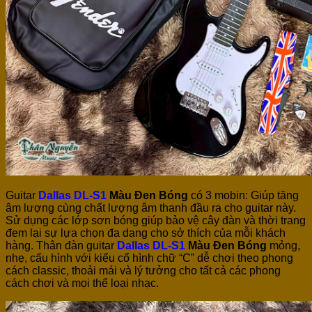
Guitar
Dallas DL-S1
Màu Đen Bóng
có 3 mobin: Giúp
tăng
âm lượng cùng chất lượng âm thanh đầu ra cho guitar này.
Sử dụng các lớp sơn bóng giúp bảo vệ cây đàn và thời trang
đem lại sự lựa chọn đa dạng cho sở thích của mỗi khách
hàng. Thân đàn guitar
Dallas DL-S1
Màu Đen Bóng
mỏng,
nhẹ, cấu hình với kiểu cổ hình chữ “C” dễ chơi theo phong
cách classic, thoải mái và lý tưởng cho tất cả các phong
cách chơi và mọi thể loại nhạc.