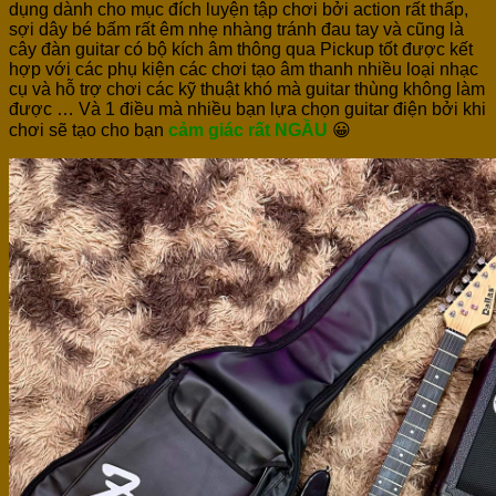
dụng dành cho mục đích luyện tập chơi bởi action rất thấp,
sợi dây bé bấm rất êm nhẹ nhàng tránh đau tay và cũng là
cây đàn guitar có bộ kích âm thông qua Pickup tốt được kết
hợp với các phụ kiện các chơi tạo âm thanh nhiều loại nhạc
cụ và hỗ trợ chơi các kỹ thuật khó mà guitar thùng không làm
được … Và 1 điều mà nhiều bạn lựa chọn guitar điện bởi khi
chơi sẽ tạo cho bạn
cảm giác rất NGẦU
😀