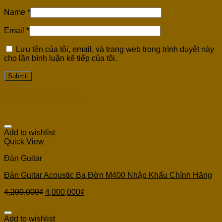
Name
*
Email
*
Lưu tên của tôi, email, và trang web trong trình duyệt này
cho lần bình luận kế tiếp của tôi.
Related products
Add to wishlist
Quick View
Đàn Guitar
Đàn Guitar Acoustic Ba Đờn M400 Nhập Khẩu Chính Hãng
4,200,000
₫
4,000,000
₫
Add to wishlist