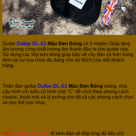
Guitar
Dallas DL-S1
Màu Đen Bóng
có 3 mobin: Giúp
tăng
âm lượng cùng chất lượng âm thanh đầu ra cho guitar này.
Sử dụng các lớp sơn bóng giúp bảo vệ cây đàn và thời trang
đem lại sự lựa chọn đa dạng cho sở thích của mỗi khách
hàng.
Thân đàn guitar
Dallas DL-S1
Màu Đen Bóng
mỏng, nhẹ,
cấu hình với kiểu cổ hình chữ “C” dễ chơi theo phong cách
classic, thoải mái và lý tưởng cho tất cả các phong cách chơi
và mọi thể loại nhạc.
Với
Ampifier DL-15A
đi kèm đàn
sẽ đáp ứng đủ tiêu chí: