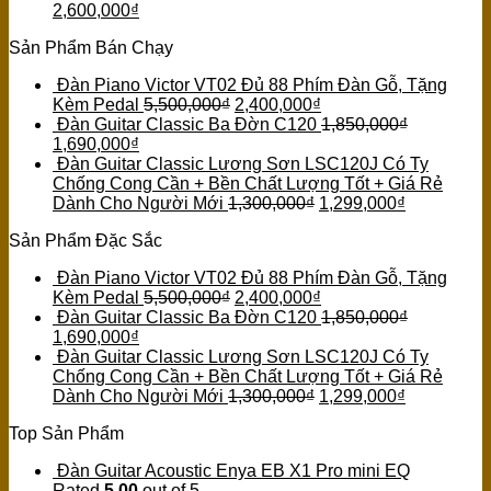
2,600,000
₫
Sản Phẩm Bán Chạy
Đàn Piano Victor VT02 Đủ 88 Phím Đàn Gỗ, Tặng
Kèm Pedal
5,500,000
₫
2,400,000
₫
Đàn Guitar Classic Ba Đờn C120
1,850,000
₫
1,690,000
₫
Đàn Guitar Classic Lương Sơn LSC120J Có Ty
Chống Cong Cần + Bền Chất Lượng Tốt + Giá Rẻ
Dành Cho Người Mới
1,300,000
₫
1,299,000
₫
Sản Phẩm Đặc Sắc
Đàn Piano Victor VT02 Đủ 88 Phím Đàn Gỗ, Tặng
Kèm Pedal
5,500,000
₫
2,400,000
₫
Đàn Guitar Classic Ba Đờn C120
1,850,000
₫
1,690,000
₫
Đàn Guitar Classic Lương Sơn LSC120J Có Ty
Chống Cong Cần + Bền Chất Lượng Tốt + Giá Rẻ
Dành Cho Người Mới
1,300,000
₫
1,299,000
₫
Top Sản Phẩm
Đàn Guitar Acoustic Enya EB X1 Pro mini EQ
Rated
5.00
out of 5