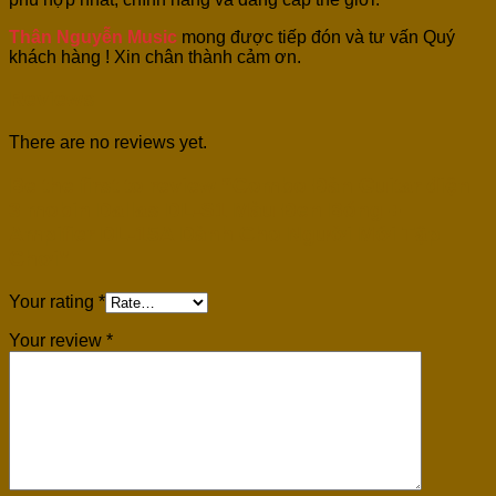
Thân Nguyễn Music
mong được tiếp đón và tư vấn Quý
khách hàng ! Xin chân thành cảm ơn.
Reviews
There are no reviews yet.
Be the first to review “Combo Đàn Guitar điện
3 mobin Dallas DL-S1 Màu Đen Bóng +
Ampifier DL-15A Dành Cho Người Mới Tập
Chơi”
Your rating
*
Your review
*