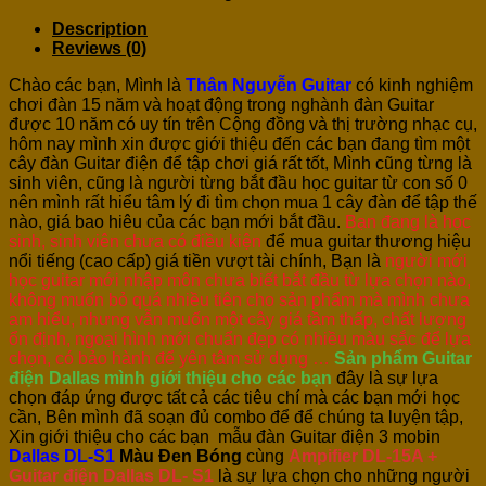
Description
Reviews (0)
Chào các bạn, Mình là
Thân Nguyễn Guitar
có kinh nghiệm
chơi đàn 15 năm và hoạt động trong nghành đàn Guitar
được 10 năm có uy tín trên Cộng đồng và thị trường nhạc cụ,
hôm nay mình xin được giới thiệu đến các bạn đang tìm một
cây đàn Guitar điện để tập chơi giá rất tốt, Mình cũng từng là
sinh viên, cũng là người từng bắt đầu học guitar từ con số 0
nên mình rất hiểu tâm lý đi tìm chọn mua 1 cây đàn để tập thế
nào, giá bao hiêu của các bạn mới bắt đầu.
Bạn đang là học
sinh, sinh viên chưa có điều kiện
để mua guitar thương hiệu
nổi tiếng (cao cấp) giá tiền vượt tài chính, Bạn là
người mới
học guitar mới nhập môn chưa biết bắt đầu từ lựa chọn nào,
không muốn bỏ quá nhiều tiên cho sản phẩm mà mình chưa
am hiểu, nhưng vẫn muốn một cây giá tầm thấp, chất lượng
ổn định, ngoại hình mới chuẩn đẹp có nhiều màu sắc để lựa
chọn, có bảo hành để yên tâm sử dụng …
Sản phẩm Guitar
điện Dallas mình giới thiệu cho các bạn
đây là sự lựa
chọn đáp ứng được tất cả các tiêu chí mà các bạn mới học
cần, Bên mình đã soạn đủ combo để để chúng ta luyện tập,
Xin giới thiệu cho các bạn mẫu đàn Guitar điện 3 mobin
Dallas DL-S1
Màu Đen Bóng
cùng
Ampifier DL-15A +
Guitar điện Dallas DL- S1
là sự lựa chọn cho những người