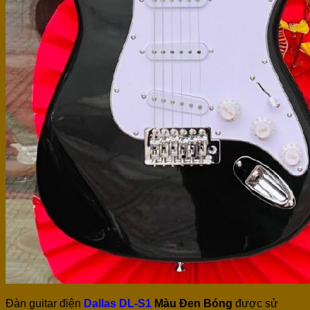
Đàn guitar điện
Dallas DL-S1
Màu Đen Bóng
được sử