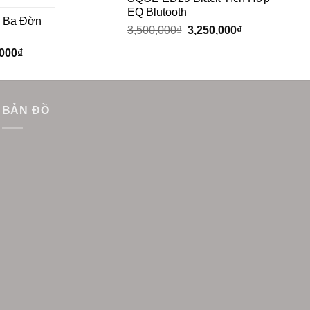
EQ Blutooth
c Ba Đờn
3,500,000
₫
3,250,000
₫
,000
₫
BẢN ĐỒ