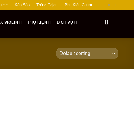
ulele
Kèn Sáo
Trống Cajon
Phụ Kiện Guitar
X VIOLIN
PHỤ KIỆN
DỊCH VỤ