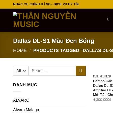
Skip
NHẠC CỤ CHÍNH HÃNG - DỊCH VỤ UY TÍN
to
content
Dallas DL-S1 Màu Đen Bóng
HOME
/
PRODUCTS TAGGED “DALLAS DL-S
Search
for:
ĐÀN GUITAR
Combo Đàn G
DANH MỤC
Dallas DL-
Ampifier DL
Mới Tập Ch
4,300,000
₫
ALVARO
Alvaro Malaga