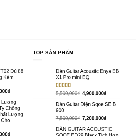
TOP SẢN PHẨM
VT02 Đủ 88
Đàn Guitar Acoustic Enya EB
ng Kèm
X1 Pro mini EQ
,000
₫
Rated
5.00
5,500,000
₫
4,900,000
₫
out of 5
c Lương
Đàn Guitar Điện Sqoe SEIB
Ty Chống
900
Chất Lượng
7,500,000
₫
7,200,000
₫
h Cho
ĐÀN GUITAR ACOUSTIC
,000
₫
SQOE ED29 Black Tích Hợp