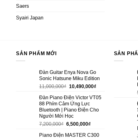
Saers
Syairi Japan
SẢN PHẨM MỚI
SẢN PH
Đàn Guitar Enya Nova Go
Sonic Hatsune Miku Edition
11,000,000
₫
10,490,000
₫
Đàn Piano Điện Victor VT05
88 Phím Cảm Ứng Lực
Bluetooth | Piano Điện Cho
Người Mới Học
7,200,000
₫
6,500,000
₫
Piano Điện MASTER C300