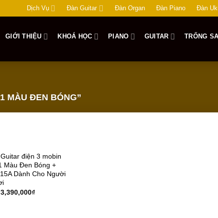
Dịch Vụ
Đàn Guitar
Đàn Organ
Đàn Piano
Đàn Uk
GIỚI THIỆU
KHOÁ HỌC
PIANO
GUITAR
TRỐNG SA
1 MÀU ĐEN BÓNG”
Add to
uitar điện 3 mobin
wishlist
S1 Màu Đen Bóng +
-15A Dành Cho Người
ơi
3,390,000
₫