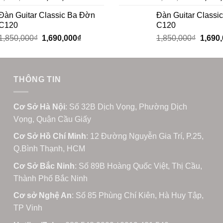
Đàn Guitar Classic Ba Đờn
Đàn Guitar Classi
C120
C120
1,850,000
₫
1,690,000
₫
1,850,000
₫
1,690
THÔNG TIN
Cơ Sở Hà Nội
: Số 32B Dịch Vọng, Phường Dịch
Vọng, Quận Cầu Giấy
Cơ Sở Hồ Chí Minh
: 12 Đường Nguyễn Gia Trí, P.25,
Q.Bình Thạnh, HCM
Cơ Sở Bắc Ninh
: Số 89B Hoàng Quốc Việt, Thị Cầu,
Thành Phố Bắc Ninh
Cơ sở Nghệ An
: Số 85 Phùng Chí Kiên, Hà Huy Tập,
TP Vinh