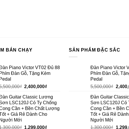
ẨM BÁN CHẠY
SẢN PHẨM ĐẶC SẮC
Đàn Piano Victor VT02 Đủ 88
Đàn Piano Victor 
Phím Đàn Gỗ, Tặng Kèm
Phím Đàn Gỗ, Tặ
Pedal
Pedal
5,500,000
₫
2,400,000
₫
5,500,000
₫
2,400
Đàn Guitar Classic Lương
Đàn Guitar Classi
Sơn LSC120J Có Ty Chống
Sơn LSC120J Có 
Cong Cần + Bền Chất Lượng
Cong Cần + Bền 
Tốt + Giá Rẻ Dành Cho
Tốt + Giá Rẻ Dàn
Người Mới
Người Mới
1,300,000
₫
1,299,000
₫
1,300,000
₫
1,299