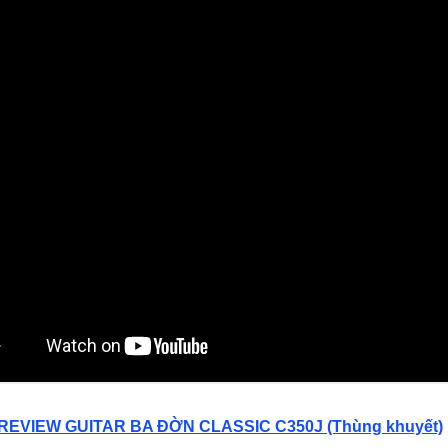
 REVIEW GUITAR BA ĐỜN CLASSIC C350J
(Thùng khuyết)