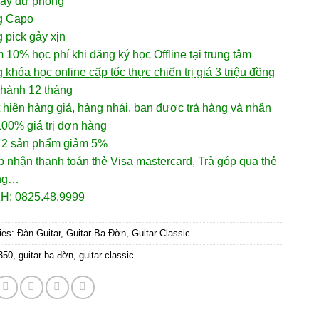
dây dự phòng
g Capo
 pick gảy xịn
 10% học phí khi đăng ký học Offline tại trung tâm
 khóa học online cấp tốc thực chiến trị giá 3 triệu đồng
 hành 12 tháng
 hiện hàng giả, hàng nhái, bạn được trả hàng và nhận
00% giá trị đơn hàng
 2 sản phẩm giảm 5%
 nhận thanh toán thẻ Visa mastercard, Trả góp qua thẻ
ụng…
H: 0825.48.9999
ies:
Đàn Guitar
,
Guitar Ba Đờn
,
Guitar Classic
350
,
guitar ba đờn
,
guitar classic