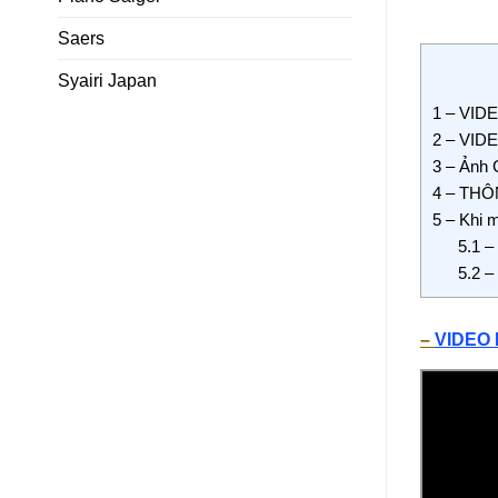
Saers
Syairi Japan
1
– VIDE
2
– VIDE
3
– Ảnh C
4
– THÔ
5
– Khi m
5.1
– 
5.2
– 
–
VIDEO