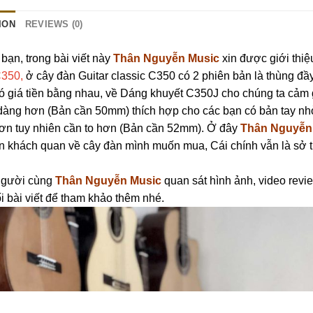
ION
REVIEWS (0)
bạn, trong bài viết này
Thân Nguyễn Music
xin được giới thi
C350,
ở cây đàn Guitar classic C350 có 2 phiên bản là thùng đầ
ó giá tiền bằng nhau, về Dáng khuyết C350J cho chúng ta cảm g
àng hơn (Bản cần 50mm) thích hợp cho các bạn có bản tay nh
ơn tuy nhiên cần to hơn (Bản cần 52mm). Ở đây
Thân Nguyễn
ìn khách quan về cây đàn mình muốn mua, Cái chính vẫn là sở 
người cùng
Thân Nguyễn Music
quan sát hình ảnh, video revie
i bài viết để tham khảo thêm nhé.