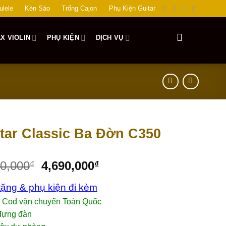
ulele
Kèn Sáo
Trống Cajon
Phụ Kiện Guitar
X VIOLIN
PHỤ KIỆN
DỊCH VỤ
tar Classic Ba Đờn C350
00,000
4,690,000
₫
₫
ặng & phụ kiện đi kèm
p Cod vận chuyển Toàn Quốc
 đựng đàn