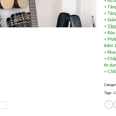
+ Bộ 
+ Tặn
+ Tặng
+ Giảm
+
Tặng
+ Bảo
+ Phát
thêm 1
+ Mua
+ Chấp
tín d
+ CSK
Categor
Tags:
c