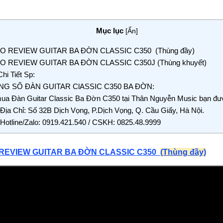
Mục lục
[
Ẩn
]
O REVIEW GUITAR BA ĐỜN CLASSIC C350 (Thùng đầy)
O REVIEW GUITAR BA ĐỜN CLASSIC C350J (Thùng khuyết)
hi Tiết Sp:
NG SỐ ĐÀN GUITAR ClASSIC C350 BA ĐỜN:
ua Đàn Guitar Classic Ba Đờn C350 tại Thân Nguyễn Music bạn đ
Địa Chỉ: Số 32B Dịch Vọng, P.Dịch Vọng, Q. Cầu Giấy, Hà Nội.
Hotline/Zalo: 0919.421.540 / CSKH: 0825.48.9999
 REVIEW GUITAR BA ĐỜN CLASSIC C350
(Thùng đầy)