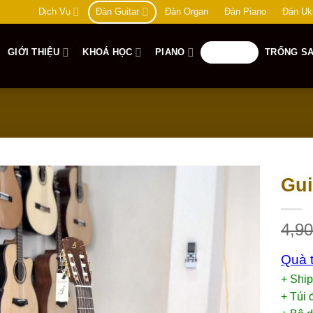
Dịch Vụ
Đàn Guitar
Đàn Organ
Đàn Piano
Đàn Uk
GIỚI THIỆU
KHOÁ HỌC
PIANO
GUITAR
TRỐNG SA
Gui
Add to
4,9
wishlist
Quà t
+ Shi
+ Túi