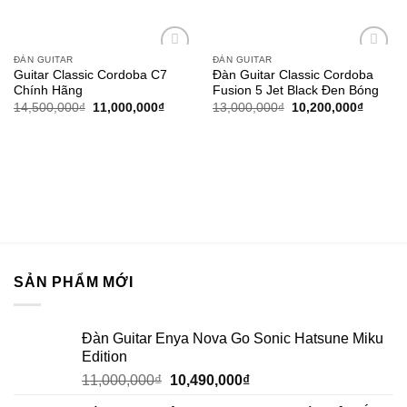
ĐÀN GUITAR
ĐÀN GUITAR
Add to
Add to
Guitar Classic Cordoba C7
Đàn Guitar Classic Cordoba
wishlist
wishlist
Chính Hãng
Fusion 5 Jet Black Đen Bóng
14,500,000
₫
11,000,000
₫
13,000,000
₫
10,200,000
₫
SẢN PHẨM MỚI
Đàn Guitar Enya Nova Go Sonic Hatsune Miku
Edition
11,000,000
₫
10,490,000
₫