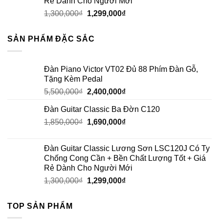
Rẻ Dành Cho Người Mới
1,300,000
₫
1,299,000
₫
SẢN PHẨM ĐẶC SẮC
Đàn Piano Victor VT02 Đủ 88 Phím Đàn Gỗ,
Tặng Kèm Pedal
5,500,000
₫
2,400,000
₫
Đàn Guitar Classic Ba Đờn C120
1,850,000
₫
1,690,000
₫
Đàn Guitar Classic Lương Sơn LSC120J Có Ty
Chống Cong Cần + Bền Chất Lượng Tốt + Giá
Rẻ Dành Cho Người Mới
1,300,000
₫
1,299,000
₫
TOP SẢN PHẨM