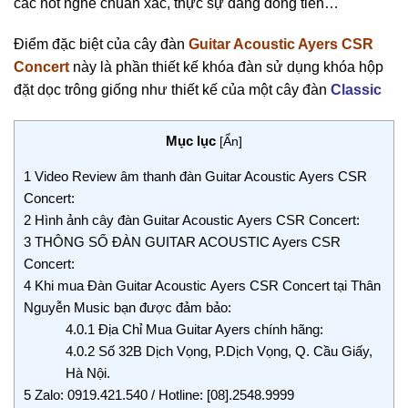
các nốt nghe chuẩn xác, thực sự đáng đồng tiền…
Điểm đặc biệt của cây đàn
Guitar Acoustic Ayers CSR
Concert
này là phần thiết kế khóa đàn sử dụng khóa hộp
đặt dọc trông giống như thiết kế của một cây đàn
Classic
Mục lục
[
Ẩn
]
1
Video Review âm thanh đàn Guitar Acoustic Ayers CSR
Concert:
2
Hình ảnh cây đàn Guitar Acoustic Ayers CSR Concert:
3
THÔNG SỐ ĐÀN GUITAR ACOUSTIC Ayers CSR
Concert:
4
Khi mua Đàn Guitar Acoustic Ayers CSR Concert tại Thân
Nguyễn Music bạn được đảm bảo:
4.0.1
Địa Chỉ Mua Guitar Ayers chính hãng:
4.0.2
Số 32B Dịch Vọng, P.Dịch Vọng, Q. Cầu Giấy,
Hà Nội.
5
Zalo: 0919.421.540 / Hotline: [08].2548.9999