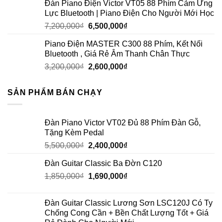
Đàn Piano Điện Victor VT05 88 Phím Cảm Ứng
Lực Bluetooth | Piano Điện Cho Người Mới Học
7,200,000
₫
6,500,000
₫
Piano Điện MASTER C300 88 Phím, Kết Nối
Bluetooth , Giá Rẻ Âm Thanh Chân Thực
3,200,000
₫
2,600,000
₫
SẢN PHẨM BÁN CHẠY
Đàn Piano Victor VT02 Đủ 88 Phím Đàn Gỗ,
Tặng Kèm Pedal
5,500,000
₫
2,400,000
₫
Đàn Guitar Classic Ba Đờn C120
1,850,000
₫
1,690,000
₫
Đàn Guitar Classic Lương Sơn LSC120J Có Ty
Chống Cong Cần + Bền Chất Lượng Tốt + Giá