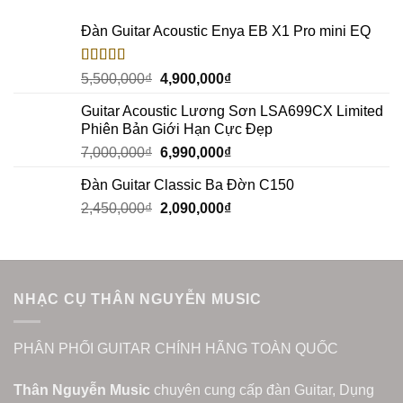
Đàn Guitar Acoustic Enya EB X1 Pro mini EQ
Rated
5.00
5,500,000
₫
4,900,000
₫
out of 5
Guitar Acoustic Lương Sơn LSA699CX Limited
Phiên Bản Giới Hạn Cực Đẹp
7,000,000
₫
6,990,000
₫
Đàn Guitar Classic Ba Đờn C150
2,450,000
₫
2,090,000
₫
NHẠC CỤ THÂN NGUYỄN MUSIC
PHÂN PHỐI GUITAR CHÍNH HÃNG TOÀN QUỐC
Thân Nguyễn Music
chuyên cung cấp đàn Guitar, Dụng