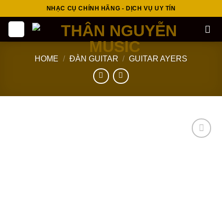
Skip
NHẠC CỤ CHÍNH HÃNG - DỊCH VỤ UY TÍN
to
content
HOME
/
ĐÀN GUITAR
/
GUITAR AYERS
Add to
wishlist