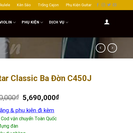
kulele
Kèn Sáo
Trống Cajon
Phụ Kiện Guitar
VIOLIN
PHỤ KIỆN
DỊCH VỤ
tar Classic Ba Đờn C450J
0,000
₫
5,690,000
₫
ặng & phụ kiện đi kèm
 Cod vận chuyển Toàn Quốc
đựng đàn