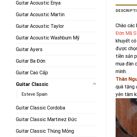
Guitar Acoustic Enya
DESCRIPT
Guitar Acoustic Martin
Chào các b
Guitar Acoustic Taylor
Đờn Mã S
Guitar Acoustic Washburn Mỹ
khuyết có
được chọn
Guitar Ayers
tiền sản 
Guitar Ba Đờn
mua đàn c
mình.
Guitar Cao Cấp
Thân Ngu
Guitar Classic
quà tặng 
yên tâm k
Esteve Spain
Guitar Classic Cordoba
Guitar Classic Martinez Đức
Guitar Classic Thùng Mỏng