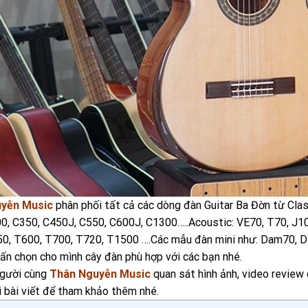
yễn Music
phân phối tất cả các dòng đàn Guitar Ba Đờn từ Cla
0, C350, C450J, C550, C600J, C1300…..Acoustic: VE70, T70, J10
0, T600, T700, T720, T1500 ….Các mẫu đàn mini như: Dam70, D
ấn chọn cho mình cây đàn phù hợp với các bạn nhé.
gười cùng
Thân Nguyễn Music
quan sát hình ảnh, video review 
i bài viết để tham khảo thêm nhé.