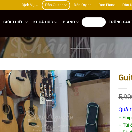
Dịch Vụ
Đàn Guitar
Đàn Organ
Đàn Piano
Đàn U
GIỚI THIỆU
KHOÁ HỌC
PIANO
GUITAR
TRỐNG SAX 
Gui
Add to
wishlist
5,90
Quà t
+ Ship
+ Túi 