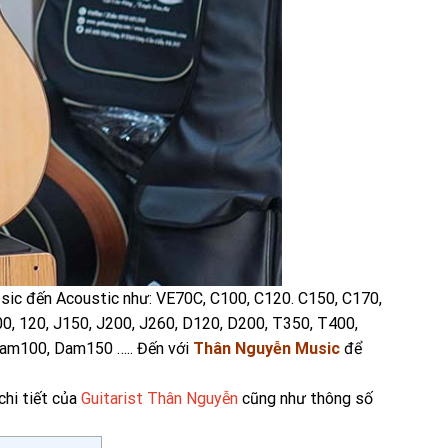
ssic đến Acoustic như: VE70C, C100, C120. C150, C170,
0, 120, J150, J200, J260, D120, D200, T350, T400,
am100, Dam150 ….. Đến với
Thân Nguyễn Music
để
chi tiết của
Guitarist Thân Nguyễn
cũng như thông số