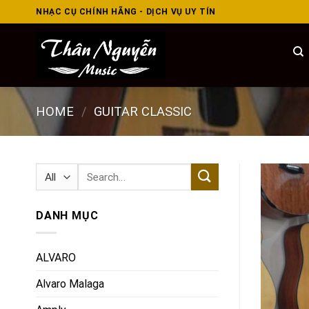
Skip
NHẠC CỤ CHÍNH HÃNG - DỊCH VỤ UY TÍN
to
content
HOME
/
GUITAR CLASSIC
Search
for:
DANH MỤC
ALVARO
Alvaro Malaga