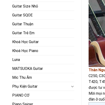
Guitar Size Nhỏ
Guitar SQOE
Guitar Thuận
Guitar Trẻ Em
Khoá Học Guitar
Khoá Học Piano
Luna
MATSUOKA Guitar
Thân Ngu
C250, C30
Mic Thu Âm
T420, T45
Phụ Kiện Guitar
được tư v
Mời mọi n
PIANO CƠ
đàn ở cuố
Piano Saiger