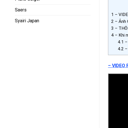
Saers
1
– VIDE
Syairi Japan
2
– Ảnh C
3
– THÔ
4
– Khi 
4.1
– 
4.2
– 
– VIDEO