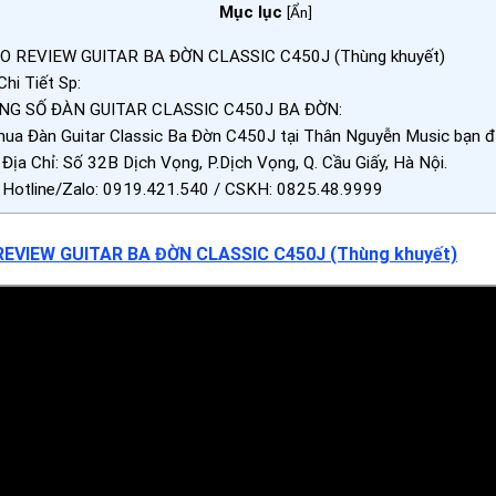
Mục lục
[
Ẩn
]
O REVIEW GUITAR BA ĐỜN CLASSIC C450J (Thùng khuyết)
hi Tiết Sp:
NG SỐ ĐÀN GUITAR CLASSIC C450J BA ĐỜN:
mua Đàn Guitar Classic Ba Đờn C450J tại Thân Nguyễn Music bạn 
Địa Chỉ: Số 32B Dịch Vọng, P.Dịch Vọng, Q. Cầu Giấy, Hà Nội.
Hotline/Zalo: 0919.421.540 / CSKH: 0825.48.9999
 REVIEW GUITAR BA ĐỜN CLASSIC C450J
(Thùng khuyết)