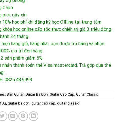
dây dự phòng
g Capo
 pick gảy xịn
 10% học phí khi đăng ký học Offline tại trung tâm
 khóa học online cấp tốc thực chiến trị giá 3 triệu đồng
hành 24 tháng
 hiện hàng giả, hàng nhái, bạn được trả hàng và nhận
00% giá trị đơn hàng
 2 sản phẩm giảm 5%
 nhận thanh toán thẻ Visa mastercard, Trả góp qua thẻ
ng…
H: 0825.48.9999
ies:
Đàn Guitar
,
Guitar Ba Đờn
,
Guitar Cao Cấp
,
Guitar Classic
450j
,
guitar ba đờn
,
guitar cao cấp
,
guitar classic