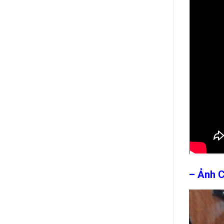
– Ảnh C