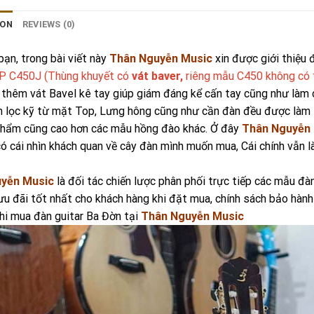
ION
REVIEWS (0)
ạn, trong bài viết này
Thân Nguyễn Music
xin được giới thiệu
P C450J (Thùng khuyết có
vát baver,
riêng mẫu C450 không có 
 thêm vát Bavel kê tay giúp giám đáng kể cấn tay cũng như làm
 lọc kỹ từ mặt Top, Lưng hông cũng như cần đàn đều được làm 
phẩm cũng cao hơn các mẫu hồng đào khác. Ở đây
Thân Nguyễn
ó cái nhìn khách quan về cây đàn mình muốn mua, Cái chính vẫn l
yễn Music
là đối tác chiến lược phân phối trực tiếp các mẫu đà
ưu đãi tốt nhất cho khách hàng khi đặt mua, chính sách bảo hàn
hi mua đàn guitar Ba Đờn tại
Thân Nguyễn Music