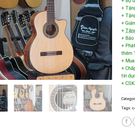
+ Bộ 
+ Tặn
+ Tặng
+ Giảm
+
Tặng
+ Bảo 
+ Phát
thêm 1
+ Mua
+ Chấp
tín dụ
+ CSK
Categor
Tags:
c