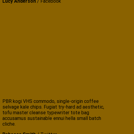
Lucy Anderson
/
Facebook
PBR kogi VHS commodo, single-origin coffee
selvage kale chips. Fugiat try-hard ad aesthetic,
tofu master cleanse typewriter tote bag
accusamus sustainable ennui hella small batch
cliche.