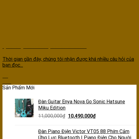
Lý do hàng đầu khiến dây đàn Guitar dễ đứt
Thời gian gần đây, chúng tôi nhận được khá nhiều câu hỏi của
bạn đọc...
07
Th4
Sản Phẩm Mới
Đàn Guitar Enya Nova Go Sonic Hatsune
Miku Edition
11,000,000
₫
10,490,000
₫
Đàn Piano Điện Victor VT05 88 Phím Cảm
Ứng Lực Bluetooth | Piano Điện Cho Người