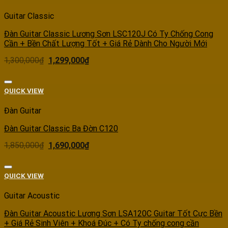
Guitar Classic
Đàn Guitar Classic Lương Sơn LSC120J Có Ty Chống Cong
Cần + Bền Chất Lượng Tốt + Giá Rẻ Dành Cho Người Mới
1,300,000
₫
1,299,000
₫
Add to wishlist
QUICK VIEW
Đàn Guitar
Đàn Guitar Classic Ba Đờn C120
1,850,000
₫
1,690,000
₫
Add to wishlist
QUICK VIEW
Guitar Acoustic
Đàn Guitar Acoustic Lương Sơn LSA120C Guitar Tốt Cực Bền
+ Giá Rẻ Sinh Viên + Khoá Đúc + Có Ty chống cong cần