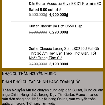
Đàn Guitar Acoustic Enya EB X1 Pro mini EQ
Rated
5.00
out of 5
5,500,000
₫
4,900,000
₫
Guitar Classic Ba Đờn C550 Điệp
6,500,000
₫
6,290,000
₫
Guitar Classic Lương Sơn LSC250J Full Gỗ
Thịt Gỗ Âm Hay, Bền Theo Thời Gian, Tốt
Nhất Trong Tầm Giá
3,200,000
₫
3,190,000
₫
NHẠC CỤ THÂN NGUYỄN MUSIC
PHÂN PHỐI GUITAR CHÍNH HÃNG TOÀN QUỐC
Thân Nguyễn Music
chuyên cung cấp đàn Guitar, Dụng cụ âm
nhạc Chính Hãng, chất lượng. Dạy đàn Guitar, Piano … từ cơ
bản đến nâng cao. Nhận đặt hàng Online, vận chuyển toàn
quốc chỉ trong 1-3 ngày làm việc.