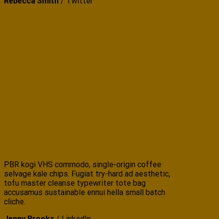
Rebecca Smith
/
Twitter
PBR kogi VHS commodo, single-origin coffee
selvage kale chips. Fugiat try-hard ad aesthetic,
tofu master cleanse typewriter tote bag
accusamus sustainable ennui hella small batch
cliche.
Jenny Brooks
/
LinkedIn