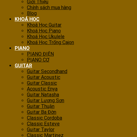
Giới Thiệu
Chính sách mua hàng
Blog
KHOÁ HỌC
Khoá Học Guitar
Khoá Học Piano
Khoá Học Ukulele
Khoá Học Trống Cajon
PIANO
PIANO ĐIỆN
PIANO CƠ
GUITAR
Guitar Secondhand
Guitar Acoustic
Guitar Classic
Acoustic Enya
Guitar Natasha
Guitar Lương Sơn
Guitar Thuận
Guitar Ba Đờn
Classic Cordoba
Classic Esteve
Guitar Taylor
Classic Martinez