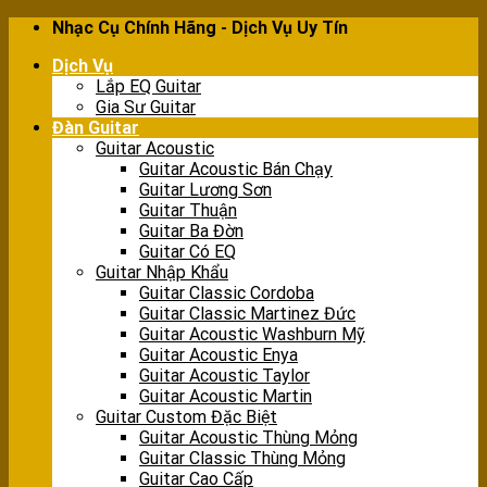
Skip
Nhạc Cụ Chính Hãng - Dịch Vụ Uy Tín
to
Dịch Vụ
content
Lắp EQ Guitar
Gia Sư Guitar
Đàn Guitar
Guitar Acoustic
Guitar Acoustic Bán Chạy
Guitar Lương Sơn
Guitar Thuận
Guitar Ba Đờn
Guitar Có EQ
Guitar Nhập Khẩu
Guitar Classic Cordoba
Guitar Classic Martinez Đức
Guitar Acoustic Washburn Mỹ
Guitar Acoustic Enya
Guitar Acoustic Taylor
Guitar Acoustic Martin
Guitar Custom Đặc Biệt
Guitar Acoustic Thùng Mỏng
Guitar Classic Thùng Mỏng
Guitar Cao Cấp