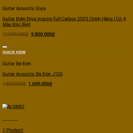
Guitar Acoustic Enya
Guitar Điện Enya Inspire Full Carbon 2025 Chính Hãng l Có 4
Màu Đặc Biệt
12,000,000
₫
9,800,000
₫
Add to wishlist
QUICK VIEW
Guitar Ba Đờn
Guitar Acoustic Ba Đờn J120
1,800,000
₫
1,690,000
₫
Browse our categories
ALVARO
1 Product