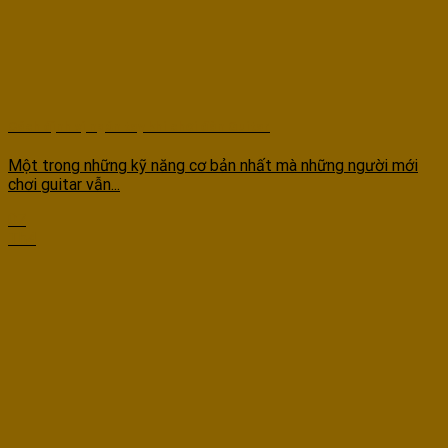
Cách định vị ngón tay khi chơi đàn Guitar
Một trong những kỹ năng cơ bản nhất mà những người mới
chơi guitar vẫn...
07
Th4