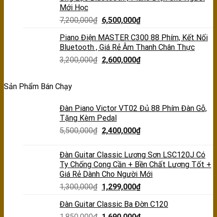
Mới Học
7,200,000
₫
6,500,000
₫
Piano Điện MASTER C300 88 Phím, Kết Nối
Bluetooth , Giá Rẻ Âm Thanh Chân Thực
3,200,000
₫
2,600,000
₫
Sản Phẩm Bán Chạy
Đàn Piano Victor VT02 Đủ 88 Phím Đàn Gỗ,
Tặng Kèm Pedal
5,500,000
₫
2,400,000
₫
Đàn Guitar Classic Lương Sơn LSC120J Có
Ty Chống Cong Cần + Bền Chất Lượng Tốt +
Giá Rẻ Dành Cho Người Mới
1,300,000
₫
1,299,000
₫
Đàn Guitar Classic Ba Đờn C120
1,850,000
₫
1,690,000
₫