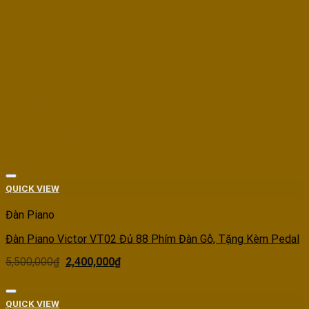
ABOUT US
weekly featured products
Best Selling Products
Add to wishlist
QUICK VIEW
Đàn Piano
Đàn Piano Victor VT02 Đủ 88 Phím Đàn Gỗ, Tặng Kèm Pedal
5,500,000
₫
2,400,000
₫
Add to wishlist
QUICK VIEW