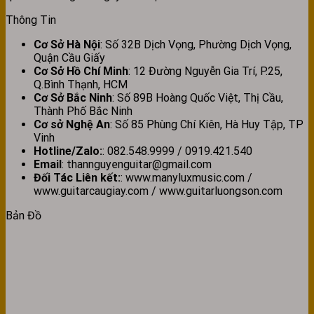
Thông Tin
Cơ Sở Hà Nội
: Số 32B Dịch Vọng, Phường Dịch Vọng,
Quận Cầu Giấy
Cơ Sở Hồ Chí Minh
: 12 Đường Nguyễn Gia Trí, P.25,
Q.Bình Thạnh, HCM
Cơ Sở Bắc Ninh
: Số 89B Hoàng Quốc Việt, Thị Cầu,
Thành Phố Bắc Ninh
Cơ sở Nghệ An
: Số 85 Phùng Chí Kiên, Hà Huy Tập, TP
Vinh
Hotline/Zalo:
: 082.548.9999 / 0919.421.540
Email
: thannguyenguitar@gmail.com
Đối Tác Liên kết:
: www.manyluxmusic.com /
www.guitarcaugiay.com / www.guitarluongson.com
Bản Đồ