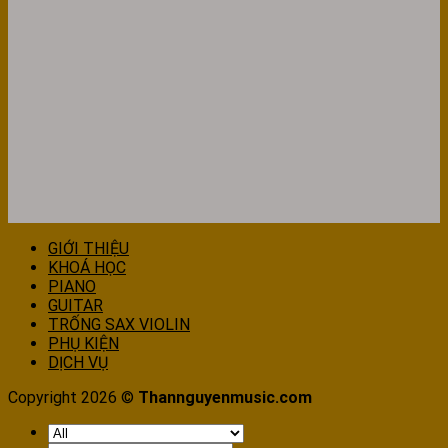
GIỚI THIỆU
KHOÁ HỌC
PIANO
GUITAR
TRỐNG SAX VIOLIN
PHỤ KIỆN
DỊCH VỤ
Copyright 2026 ©
Thannguyenmusic.com