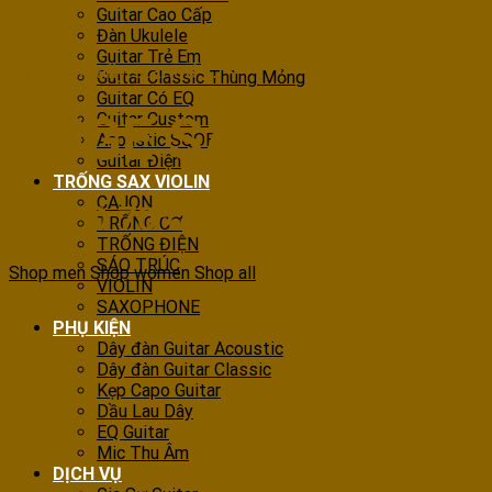
Guitar Cao Cấp
Đàn Ukulele
Guitar Trẻ Em
It has Finally started…
Guitar Classic Thùng Mỏng
Guitar Có EQ
HUGE SALE
Guitar Custom
Acoustic SQOE
Guitar Điện
TRỐNG SAX VIOLIN
CAJON
UP TO
70% OFF
TRỐNG CƠ
TRỐNG ĐIỆN
SÁO TRÚC
Shop men
Shop women
Shop all
VIOLIN
SAXOPHONE
PHỤ KIỆN
Dây đàn Guitar Acoustic
Dây đàn Guitar Classic
Kẹp Capo Guitar
Dầu Lau Dây
EQ Guitar
Mic Thu Âm
DỊCH VỤ