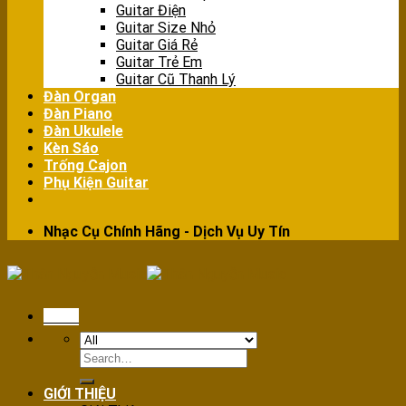
Guitar Điện
Guitar Size Nhỏ
Guitar Giá Rẻ
Guitar Trẻ Em
Guitar Cũ Thanh Lý
Đàn Organ
Đàn Piano
Đàn Ukulele
Kèn Sáo
Trống Cajon
Phụ Kiện Guitar
Nhạc Cụ Chính Hãng - Dịch Vụ Uy Tín
Menu
Search
for:
GIỚI THIỆU