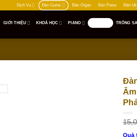
Dịch Vụ
Đàn Guitar
Đàn Organ
Đàn Piano
Đàn Uk
GIỚI THIỆU
KHOÁ HỌC
PIANO
GUITAR
TRỐNG SA
Đàn
Âm 
Add to
wishlist
Phả
15,
Quà 