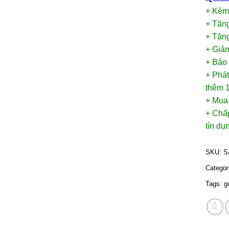
+ Kèm
+ Tặn
+ Tặng
+ Giảm
+ Bảo
+ Phát
thêm 1
+ Mua
+ Chấp
tín d
SKU:
S
Categor
Tags:
g