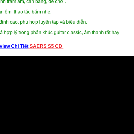
nh trầm ấm, cân bằng, dễ chơi.
n êm, thao tác bấm nhẹ.
định cao, phù hợp luyện tập và biểu diễn.
á hợp lý trong phân khúc guitar classic, âm thanh rất hay
view Chi Tiết
SAERS S5 CD