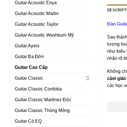
Guitar Acoustic Enya
DESCRIPT
Guitar Acoustic Martin
Đàn Guit
Guitar Acoustic Taylor
Guitar Acoustic Washburn Mỹ
Sau thàn
lượng hoà
Guitar Ayers
như biểu 
Guitar Ba Đờn
nhận rõ t
Guitar Cao Cấp
Không chạ
Guitar Classic
cảm giác 
các học v
Guitar Classic Cordoba
Guitar Classic Martinez Đức
Guitar Classic Thùng Mỏng
Guitar Có EQ