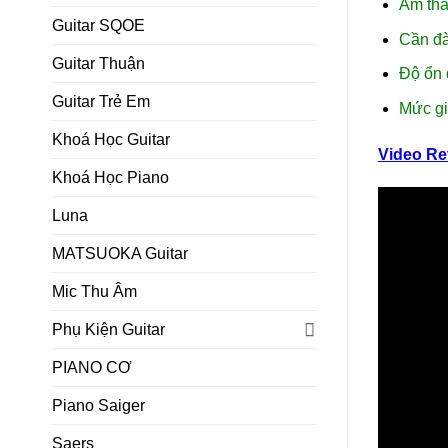
Âm tha
Guitar SQOE
Cần đà
Guitar Thuận
Độ ổn 
Guitar Trẻ Em
Mức gi
Khoá Học Guitar
Video Re
Khoá Học Piano
Luna
MATSUOKA Guitar
Mic Thu Âm
Phụ Kiện Guitar
PIANO CƠ
Piano Saiger
Saers