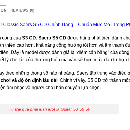
ION
REVIEWS (0)
ar Classic Saers S5 CD Chính Hãng – Chuẩn Mực Mới Trong P
h công của
S3 CD
,
Saers S5 CD
được hãng phát triển dành ch
n thiện cao hơn, khả năng cộng hưởng tốt hơn và âm thanh đủ 
diễn. Đây là model được đánh giá là “điểm cân bằng” của dòn
riết lý chế tác của thương hiệu mà vẫn sở hữu mức đầu tư hợp l
y theo những thông số hào nhoáng, Saers tập trung vào điều qu
chơi và độ ổn định lâu dài
. Chính vì vậy, S5 CD trở thành mộ
iện âm nhạc và người chơi bán chuyên lựa chọn.
Từ trái qua phải luần lượt là Guitar S3 S5 S9