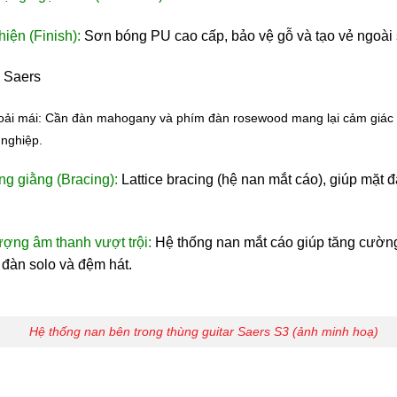
iện (Finish):
Sơn bóng PU cao cấp, bảo vệ gỗ và tạo vẻ ngoài 
 Saers
oải mái:
Cần đàn mahogany và phím đàn rosewood mang lại cảm giác c
nghiệp.
ng giằng (Bracing):
Lattice bracing (hệ nan mắt cáo), giúp mặt
ượng âm thanh vượt trội:
Hệ thống nan mắt cáo giúp tăng cườn
 đàn solo và đệm hát.
Hệ thống nan bên trong thùng guitar Saers S3 (ảnh minh hoạ)