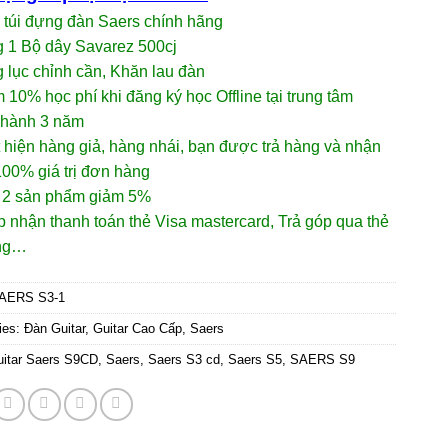
 túi đựng đàn Saers chính hãng
g 1 Bộ dây Savarez 500cj
 lục chỉnh cần, Khăn lau đàn
 10% học phí khi đăng ký học Offline tại trung tâm
 hành 3 năm
 hiện hàng giả, hàng nhái, bạn được trả hàng và nhận
00% giá trị đơn hàng
 2 sản phẩm giảm 5%
 nhận thanh toán thẻ Visa mastercard, Trả góp qua thẻ
ụng…
AERS S3-1
ies:
Đàn Guitar
,
Guitar Cao Cấp
,
Saers
uitar Saers S9CD
,
Saers
,
Saers S3 cd
,
Saers S5
,
SAERS S9