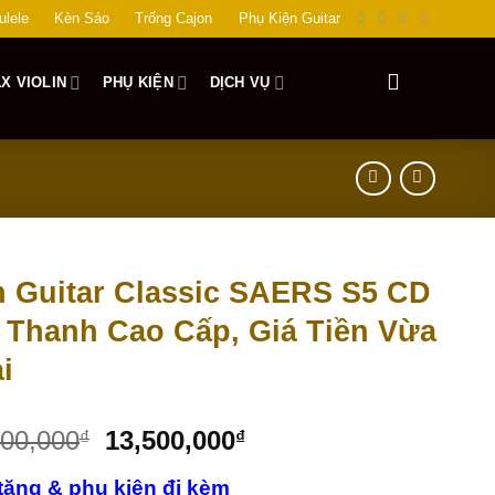
ulele
Kèn Sáo
Trống Cajon
Phụ Kiện Guitar
X VIOLIN
PHỤ KIỆN
DỊCH VỤ
 Guitar Classic SAERS S5 CD
Thanh Cao Cấp, Giá Tiền Vừa
i
000,000
13,500,000
₫
₫
tặng & phụ kiện đi kèm