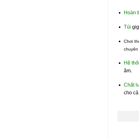
Hoàn th
Túi
gig
Chơi th
chuyên 
Hệ thố
âm.
Chất l
cho cả