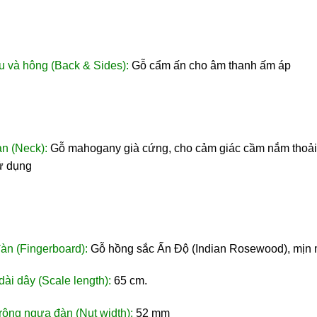
u và hông (Back & Sides):
Gỗ cẩm ấn cho âm thanh ấm áp
n (Neck):
Gỗ mahogany già cứng, cho cảm giác cầm nắm thoải 
sử dụng
àn (Fingerboard):
Gỗ hồng sắc Ấn Độ (Indian Rosewood), mịn 
dài dây (Scale length):
65 cm.
rộng ngựa đàn (Nut width):
52 mm