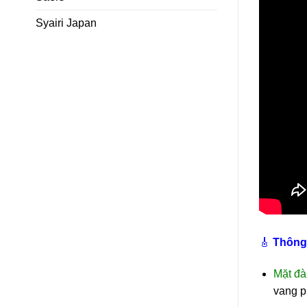
Syairi Japan
🎸
Thông 
Mặt đà
vang p