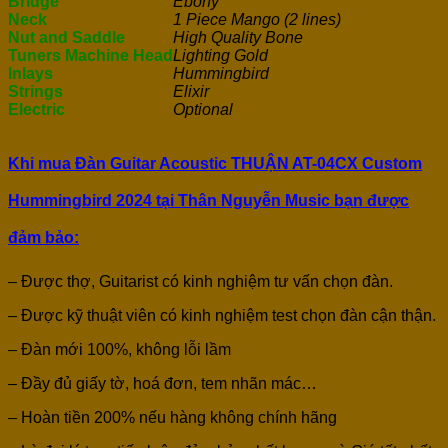
Bridge
Ebony
Neck
1 Piece Mango (2 lines)
Nut and Saddle
High Quality Bone
Tuners Machine Head
Lighting Gold
Inlays
Hummingbird
Strings
Elixir
Electric
Optional
Khi mua Đàn Guitar Acoustic
THUẬN AT-04CX Custom
Hummingbird 2024
tại Thân Nguyễn Music bạn được
đảm bảo:
– Được thợ, Guitarist có kinh nghiệm tư vấn chọn đàn.
– Được kỹ thuật viên có kinh nghiệm test chọn đàn cận thận.
– Đàn mới 100%, không lỗi lầm
– Đầy đủ giấy tờ, hoá đơn, tem nhãn mác…
– Hoàn tiền 200% nếu hàng không chính hãng