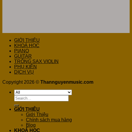
GIỚI THIỆU
KHOÁ HỌC
PIANO
GUITAR
TRỐNG SAX VIOLIN
PHỤ KIỆN
DỊCH VỤ
Copyright 2026 ©
Thannguyenmusic.com
Search
for:
GIỚI THIỆU
Giới Thiệu
Chính sách mua hàng
Blog
KHOÁ HỌC