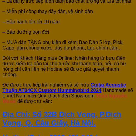
– Là đại lý trực tiếp luôn đảm bảo chất lượng và Giá tốt nhất
– Miễn phí công thay dây đàn, vệ sinh đàn
– Bảo hành lên tới 10 năm
– Bảo dưỡng trọn đời
– MUA đàn TẶNG phụ kiện đi kèm: Bao Đàn 5 lớp, Pick,
Capo, dán chống xước, dây dự phòng, Lục chỉnh cần…
Đối với Khách Hàng mua Online: Nhận hàng từ bưu điện,
được kiểm tra đàn tại chỗ trước khi thanh toán, nếu có hư
hỏng chỉ cần liên hệ Hotline sẽ được giải quyết nhanh
chóng.
Để được trực tiếp trải nghiệm và sở hữu
Guitar Acoustic
Thuận AT04CX Custom Hummingbird 2024
Handmade số
1 Việt Nam mời Quý khách đến Showroom
Thân Nguyễn
Music
để được tư vấn:
Địa Chỉ: Số 32B Dịch Vọng, P.Dịch
Vọng, Q. Cầu Giấy, Hà Nội.