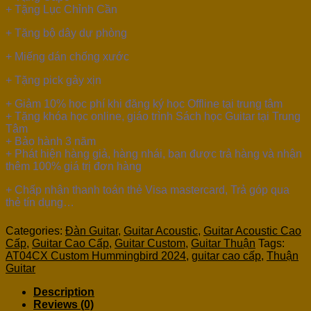
+ Tặng Lục Chỉnh Cần
+ Tặng bộ dây dự phòng
+ Miếng dán chống xước
+ Tặng pick gảy xịn
+ Giảm 10% học phí khi đăng ký học Offline tại trung tâm
+ Tặng khóa học online, giáo trình Sách học Guitar tại Trung
Tâm
+ Bảo hành 3 năm
+ Phát hiện hàng giả, hàng nhái, bạn được trả hàng và nhận
thêm 100% giá trị đơn hàng
+ Chấp nhận thanh toán thẻ Visa mastercard, Trả góp qua
thẻ tín dụng…
Categories:
Đàn Guitar
,
Guitar Acoustic
,
Guitar Acoustic Cao
Cấp
,
Guitar Cao Cấp
,
Guitar Custom
,
Guitar Thuận
Tags:
AT04CX Custom Hummingbird 2024
,
guitar cao cấp
,
Thuận
Guitar
Description
Reviews (0)