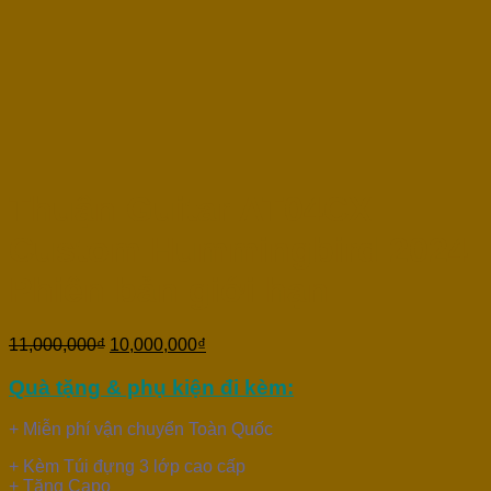
Thuận Guitar AT04CX
Custom Hummingbird 2024
Phiên bản giới hạn
11,000,000
₫
10,000,000
₫
Quà tặng & phụ kiện đi kèm:
+ Miễn phí vận chuyển Toàn Quốc
+ Kèm Túi đựng 3 lớp cao cấp
+ Tặng Capo