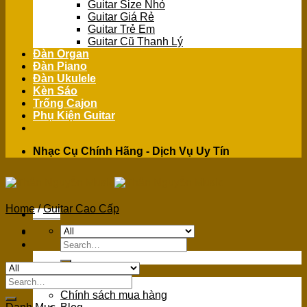
Guitar Size Nhỏ
Guitar Giá Rẻ
Guitar Trẻ Em
Guitar Cũ Thanh Lý
Đàn Organ
Đàn Piano
Đàn Ukulele
Kèn Sáo
Trống Cajon
Phụ Kiện Guitar
Nhạc Cụ Chính Hãng - Dịch Vụ Uy Tín
Home
/
Guitar Cao Cấp
Menu
Search
for:
GIỚI THIỆU
Search
Giới Thiệu
for:
Chính sách mua hàng