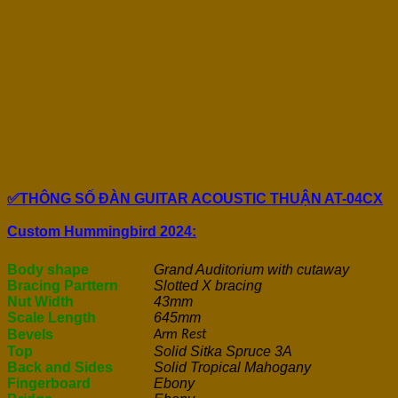
✅THÔNG SỐ ĐÀN GUITAR ACOUSTIC THUẬN AT-04CX
Custom Hummingbird 2024:
Body shape
Grand Auditorium with cutaway
Bracing Parttern
Slotted X bracing
Nut Width
43mm
Scale Length
645mm
Bevels
Arm Rest
Top
Solid Sitka Spruce 3A
Back and Sides
Solid Tropical Mahogany
Fingerboard
Ebony