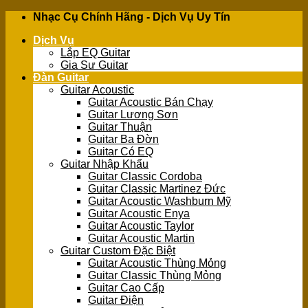
Skip
Nhạc Cụ Chính Hãng - Dịch Vụ Uy Tín
to
Dịch Vụ
content
Lắp EQ Guitar
Gia Sư Guitar
Đàn Guitar
Guitar Acoustic
Guitar Acoustic Bán Chạy
Guitar Lương Sơn
Guitar Thuận
Guitar Ba Đờn
Guitar Có EQ
Guitar Nhập Khẩu
Guitar Classic Cordoba
Guitar Classic Martinez Đức
Guitar Acoustic Washburn Mỹ
Guitar Acoustic Enya
Guitar Acoustic Taylor
Guitar Acoustic Martin
Guitar Custom Đặc Biệt
Guitar Acoustic Thùng Mỏng
Guitar Classic Thùng Mỏng
Guitar Cao Cấp
Guitar Điện