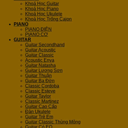
Khoá Học Guitar
Khoá Học Piano
Khoá Học Ukulele
Khoá Học Trống Cajon
PIANO
PIANO ĐIỆN
PIANO CƠ
GUITAR
Guitar Secondhand
Guitar Acoustic
Guitar Classic
Acoustic Enya
Guitar Natasha
Guitar Lương Sơn
Guitar Thuận
Guitar Ba Đờn
Classic Cordoba
Classic Esteve
Guitar Taylor
Classic Martinez
Guitar Cao Cấp
Đàn Ukulele
Guitar Trẻ Em
Guitar Classic Thùng Mỏng
Guitar Có EQ