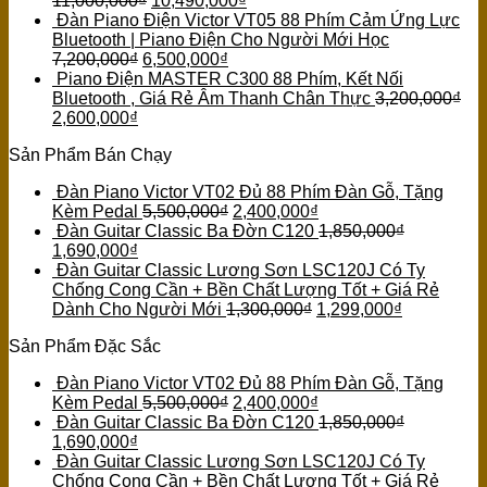
11,000,000
₫
10,490,000
₫
Đàn Piano Điện Victor VT05 88 Phím Cảm Ứng Lực
Bluetooth | Piano Điện Cho Người Mới Học
7,200,000
₫
6,500,000
₫
Piano Điện MASTER C300 88 Phím, Kết Nối
Bluetooth , Giá Rẻ Âm Thanh Chân Thực
3,200,000
₫
2,600,000
₫
Sản Phẩm Bán Chạy
Đàn Piano Victor VT02 Đủ 88 Phím Đàn Gỗ, Tặng
Kèm Pedal
5,500,000
₫
2,400,000
₫
Đàn Guitar Classic Ba Đờn C120
1,850,000
₫
1,690,000
₫
Đàn Guitar Classic Lương Sơn LSC120J Có Ty
Chống Cong Cần + Bền Chất Lượng Tốt + Giá Rẻ
Dành Cho Người Mới
1,300,000
₫
1,299,000
₫
Sản Phẩm Đặc Sắc
Đàn Piano Victor VT02 Đủ 88 Phím Đàn Gỗ, Tặng
Kèm Pedal
5,500,000
₫
2,400,000
₫
Đàn Guitar Classic Ba Đờn C120
1,850,000
₫
1,690,000
₫
Đàn Guitar Classic Lương Sơn LSC120J Có Ty
Chống Cong Cần + Bền Chất Lượng Tốt + Giá Rẻ