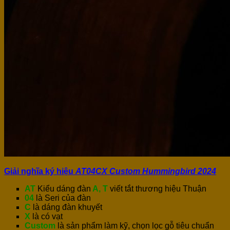
Giải nghĩa ký hiệu
AT04CX Custom Hummingbird 2024
AT
Kiểu dáng đàn
A, T
viết tắt thương hiệu Thuận
04
là Seri của đàn
C
là dáng đàn khuyết
X
là có vạt
Custom
là sản phẩm làm kỹ, chọn lọc gỗ tiêu chuẩn