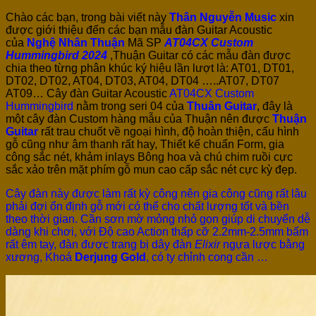
Chào các bạn, trong bài viết này
Thân Nguyễn Music
xin
được giới thiệu đến các bạn mẫu đàn Guitar Acoustic
của
Nghệ Nhân Thuận
Mã SP
AT04CX Custom
Hummingbird 2024
,Thuận Guitar có các mẫu đàn được
chia theo từng phân khúc ký hiệu lần lượt là: AT01, DT01,
DT02, DT02, AT04, DT03, AT04, DT04 …..AT07, DT07
AT09… Cây đàn Guitar Acoustic
AT04CX Custom
Hummingbird
nằm trong seri 04 của
Thuân Guitar
, đây là
một cây đàn Custom hàng mẫu của Thuận nên được
Thuận
Guitar
rất trau chuốt về ngoại hình, độ hoàn thiện, cấu hình
gỗ cũng như âm thanh rất hay, Thiết kế chuẩn Form, gia
công sắc nét, khảm inlays Bông hoa và chú chim ruồi cực
sắc xảo trên mặt phím gỗ mun cao cấp sắc nét cực kỳ đẹp.
Cây đàn này được làm rất kỳ công nên gia công cũng rất lâu
phải đợi ổn định gỗ mới có thể cho chất lượng tốt và bền
theo thời gian. Cần sơn mờ mỏng nhỏ gọn giúp di chuyển dễ
dàng khi chơi, với Độ cao Action thấp cỡ 2.2mm-2.5mm bấm
rất êm tay, đàn được trang bị dây đàn
Elixir
ngựa lược bằng
xương, Khoá
Derjung Gold
, có ty chỉnh cong cần …