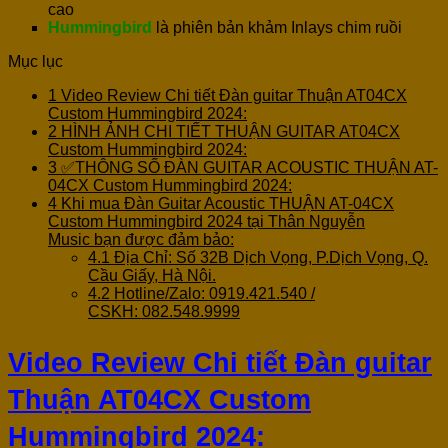
cao
Hummingbird
là phiên bản khảm Inlays chim ruồi
Mục lục
1
Video Review Chi tiết Đàn guitar Thuận AT04CX
Custom Hummingbird 2024:
2
HÌNH ẢNH CHI TIẾT THUẬN GUITAR AT04CX
Custom Hummingbird 2024:
3
✅THÔNG SỐ ĐÀN GUITAR ACOUSTIC THUẬN AT-
04CX Custom Hummingbird 2024:
4
Khi mua Đàn Guitar Acoustic THUẬN AT-04CX
Custom Hummingbird 2024 tại Thân Nguyễn
Music bạn được đảm bảo:
4.1
Địa Chỉ: Số 32B Dịch Vọng, P.Dịch Vọng, Q.
Cầu Giấy, Hà Nội.
4.2
Hotline/Zalo: 0919.421.540 /
CSKH: 082.548.9999
Video Review Chi tiết Đàn guitar
Thuận AT04CX Custom
Hummingbird 2024: