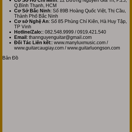
Cơ Sở Hồ Chí Minh
: 12 Đường Nguyễn Gia Trí, P.25,
Q.Bình Thạnh, HCM
Cơ Sở Bắc Ninh
: Số 89B Hoàng Quốc Việt, Thị Cầu,
Thành Phố Bắc Ninh
Cơ sở Nghệ An
: Số 85 Phùng Chí Kiên, Hà Huy Tập,
TP Vinh
Hotline/Zalo:
: 082.548.9999 / 0919.421.540
Email
: thannguyenguitar@gmail.com
Đối Tác Liên kết:
: www.manyluxmusic.com /
www.guitarcaugiay.com / www.guitarluongson.com
Bản Đồ