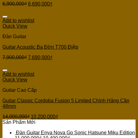
6,900,000
₫
6,690,000
₫
Add to wishlist
Quick View
Đàn Guitar
Guitar Acoustic Ba Đờn T700 Điệp
7,900,000
₫
7,690,000
₫
Add to wishlist
Quick View
Guitar Cao Cấp
Guitar Classic Cordoba Fusion 5 Limited Chính Hãng Cần
48mm
14,000,000
₫
10,200,000
₫
Sản Phẩm Mới
Đàn Guitar Enya Nova Go Sonic Hatsune Miku Edition