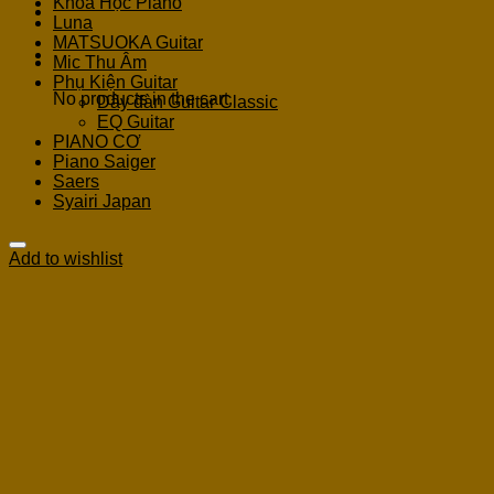
Khoá Học Piano
Luna
MATSUOKA Guitar
Cart
Mic Thu Âm
Phụ Kiện Guitar
No products in the cart.
Dây đàn Guitar Classic
EQ Guitar
PIANO CƠ
Piano Saiger
Saers
Syairi Japan
Add to wishlist