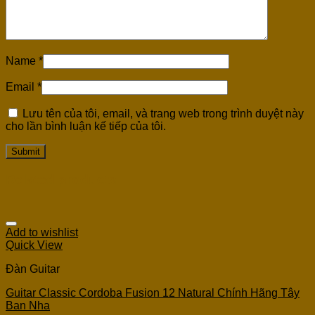
Name
*
Email
*
Lưu tên của tôi, email, và trang web trong trình duyệt này
cho lần bình luận kế tiếp của tôi.
Related products
Add to wishlist
Quick View
Đàn Guitar
Guitar Classic Cordoba Fusion 12 Natural Chính Hãng Tây
Ban Nha