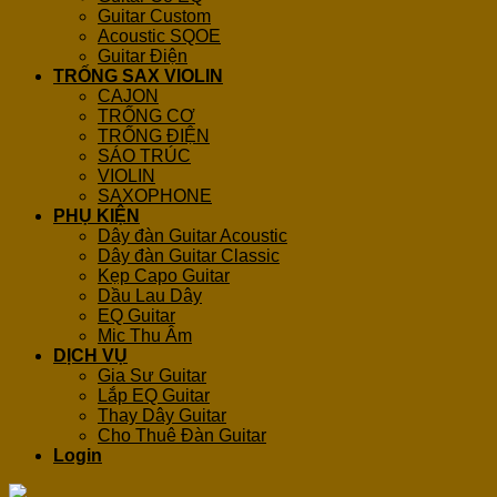
Guitar Custom
Acoustic SQOE
Guitar Điện
TRỐNG SAX VIOLIN
CAJON
TRỐNG CƠ
TRỐNG ĐIỆN
SÁO TRÚC
VIOLIN
SAXOPHONE
PHỤ KIỆN
Dây đàn Guitar Acoustic
Dây đàn Guitar Classic
Kẹp Capo Guitar
Dầu Lau Dây
EQ Guitar
Mic Thu Âm
DỊCH VỤ
Gia Sư Guitar
Lắp EQ Guitar
Thay Dây Guitar
Cho Thuê Đàn Guitar
Login