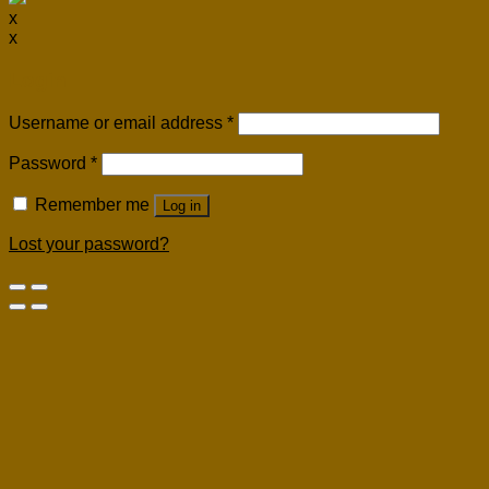
x
x
Login
Username or email address
*
Password
*
Remember me
Log in
Lost your password?