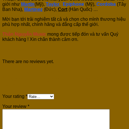
giới như
Martin
(Mỹ),
Taylor
,
Epiphone
(Mỹ),
Cordoba
(Tây
Ban Nha),
Martinez
(Đức),
Cort
(Hàn Quốc) …
Mời bạn tới trải nghiệm tất cả và chọn cho mình thương hiệu
phù hợp nhất, chính hãng và đẳng cấp thế giới.
Thân Nguyễn Music
mong được tiếp đón và tư vấn Quý
khách hàng ! Xin chân thành cảm ơn.
Reviews
There are no reviews yet.
Be the first to review “Thuận Guitar AT04CX
Custom Hummingbird 2024 Phiên bản giới
hạn”
Your rating
*
Your review
*