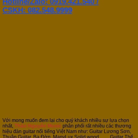
Hotline/Zalo: 0919.421.540 /
CSKH:
082.548.9999
Với mong muốn đem lại cho quý khách nhiều sự lựa chọn
nhất,
Thân Nguyễn Music
phân phối rất nhiều các thương
hiệu đàn guitar nổi tiếng Việt Nam như: Guitar Lương Sơn,
Thuận Guitar, Ba Đờn, ManyLux Solid wood…… Guitar Thế