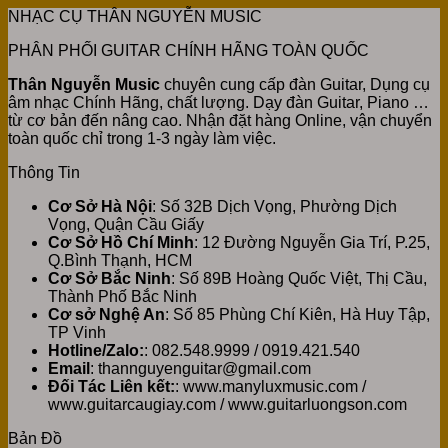
NHẠC CỤ THÂN NGUYỄN MUSIC
PHÂN PHỐI GUITAR CHÍNH HÃNG TOÀN QUỐC
Thân Nguyễn Music
chuyên cung cấp đàn Guitar, Dụng cụ
âm nhạc Chính Hãng, chất lượng. Dạy đàn Guitar, Piano …
từ cơ bản đến nâng cao. Nhận đặt hàng Online, vận chuyển
toàn quốc chỉ trong 1-3 ngày làm việc.
Thông Tin
Cơ Sở Hà Nội
: Số 32B Dịch Vọng, Phường Dịch
Vọng, Quận Cầu Giấy
Cơ Sở Hồ Chí Minh
: 12 Đường Nguyễn Gia Trí, P.25,
Q.Bình Thạnh, HCM
Cơ Sở Bắc Ninh
: Số 89B Hoàng Quốc Việt, Thị Cầu,
Thành Phố Bắc Ninh
Cơ sở Nghệ An
: Số 85 Phùng Chí Kiên, Hà Huy Tập,
TP Vinh
Hotline/Zalo:
: 082.548.9999 / 0919.421.540
Email
: thannguyenguitar@gmail.com
Đối Tác Liên kết:
: www.manyluxmusic.com /
www.guitarcaugiay.com / www.guitarluongson.com
Bản Đồ