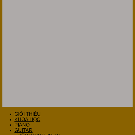
GIỚI THIỆU
KHOÁ HỌC
PIANO
GUITAR