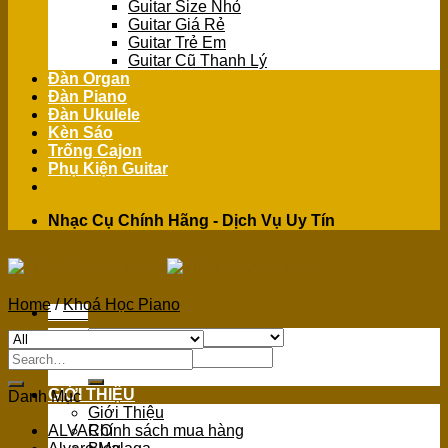
Guitar Size Nhỏ
Guitar Giá Rẻ
Guitar Trẻ Em
Guitar Cũ Thanh Lý
Đàn Organ
Đàn Piano
Đàn Ukulele
Kèn Sáo
Trống Cajon
Phụ Kiện Guitar
Nhạc Cụ Chính Hãng - Dịch Vụ Uy Tín
Home
/
Khoá Học Piano
Menu
Search
Search
for:
for:
GIỚI THIỆU
Danh Mục
Giới Thiệu
ALVARO
Chính sách mua hàng