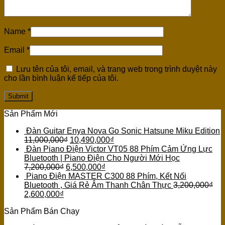
Name
*
Email
*
Lưu tên của tôi, email, và trang web trong trình duyệt này
cho lần bình luận kế tiếp của tôi.
Sản Phẩm Mới
Đàn Guitar Enya Nova Go Sonic Hatsune Miku Edition
11,000,000
₫
10,490,000
₫
Đàn Piano Điện Victor VT05 88 Phím Cảm Ứng Lực
Bluetooth | Piano Điện Cho Người Mới Học
7,200,000
₫
6,500,000
₫
Piano Điện MASTER C300 88 Phím, Kết Nối
Bluetooth , Giá Rẻ Âm Thanh Chân Thực
3,200,000
₫
2,600,000
₫
Sản Phẩm Bán Chạy