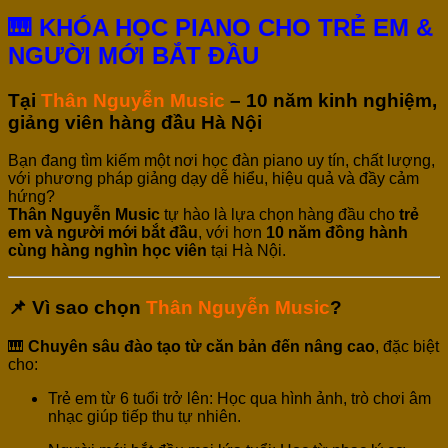
🎹 KHÓA HỌC PIANO CHO TRẺ EM &
NGƯỜI MỚI BẮT ĐẦU
Tại
Thân Nguyễn Music
– 10 năm kinh nghiệm,
giảng viên hàng đầu Hà Nội
Bạn đang tìm kiếm một nơi học đàn piano uy tín, chất lượng,
với phương pháp giảng dạy dễ hiểu, hiệu quả và đầy cảm
hứng?
Thân Nguyễn Music
tự hào là lựa chọn hàng đầu cho
trẻ
em và người mới bắt đầu
, với hơn
10 năm đồng hành
cùng hàng nghìn học viên
tại Hà Nội.
📌 Vì sao chọn
Thân Nguyễn Music
?
🎹
Chuyên sâu đào tạo từ căn bản đến nâng cao
, đặc biệt
cho:
Trẻ em từ 6 tuổi trở lên: Học qua hình ảnh, trò chơi âm
nhạc giúp tiếp thu tự nhiên.