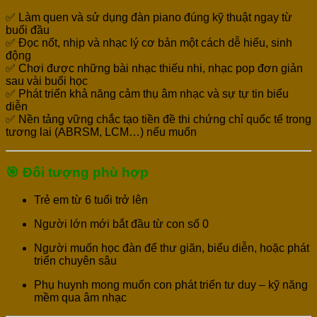
✅ Làm quen và sử dụng đàn piano đúng kỹ thuật ngay từ
buổi đầu
✅ Đọc nốt, nhịp và nhạc lý cơ bản một cách dễ hiểu, sinh
động
✅ Chơi được những bài nhạc thiếu nhi, nhạc pop đơn giản
sau vài buổi học
✅ Phát triển khả năng cảm thụ âm nhạc và sự tự tin biểu
diễn
✅ Nền tảng vững chắc tạo tiền đề thi chứng chỉ quốc tế trong
tương lai (ABRSM, LCM…) nếu muốn
🎯 Đối tượng phù hợp
Trẻ em từ 6 tuổi trở lên
Người lớn mới bắt đầu từ con số 0
Người muốn học đàn để thư giãn, biểu diễn, hoặc phát
triển chuyên sâu
Phụ huynh mong muốn con phát triển tư duy – kỹ năng
mềm qua âm nhạc