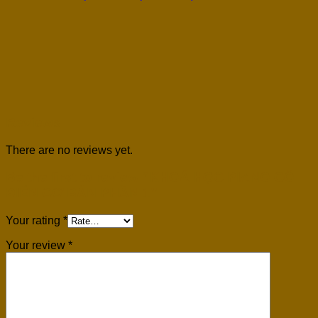
Reviews
There are no reviews yet.
Be the first to review “KHOÁ HỌC PIANO CỔ
ĐIỂN CƠ BẢN PHẦN 1”
Your rating
*
Your review
*