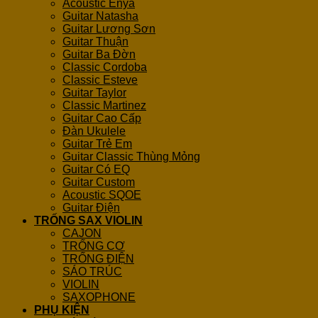
Acoustic Enya
Guitar Natasha
Guitar Lương Sơn
Guitar Thuận
Guitar Ba Đờn
Classic Cordoba
Classic Esteve
Guitar Taylor
Classic Martinez
Guitar Cao Cấp
Đàn Ukulele
Guitar Trẻ Em
Guitar Classic Thùng Mỏng
Guitar Có EQ
Guitar Custom
Acoustic SQOE
Guitar Điện
TRỐNG SAX VIOLIN
CAJON
TRỐNG CƠ
TRỐNG ĐIỆN
SÁO TRÚC
VIOLIN
SAXOPHONE
PHỤ KIỆN