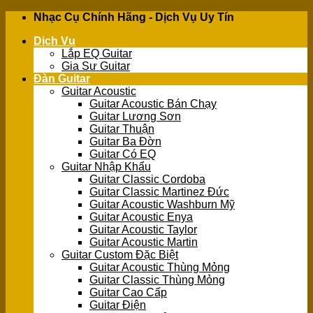
Skip
Nhạc Cụ Chính Hãng - Dịch Vụ Uy Tín
to
Dịch Vụ
content
Lắp EQ Guitar
Gia Sư Guitar
Đàn Guitar
Guitar Acoustic
Guitar Acoustic Bán Chạy
Guitar Lương Sơn
Guitar Thuận
Guitar Ba Đờn
Guitar Có EQ
Guitar Nhập Khẩu
Guitar Classic Cordoba
Guitar Classic Martinez Đức
Guitar Acoustic Washburn Mỹ
Guitar Acoustic Enya
Guitar Acoustic Taylor
Guitar Acoustic Martin
Guitar Custom Đặc Biệt
Guitar Acoustic Thùng Mỏng
Guitar Classic Thùng Mỏng
Guitar Cao Cấp
Guitar Điện