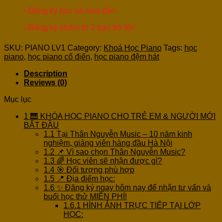
– Đăng ký học và mua đàn
– Đăng ký nhóm từ 2 bạn trở lên
SKU:
PIANO LV1
Category:
Khoá Học Piano
Tags:
học
piano
,
học piano cổ điển
,
học piano đệm hát
Description
Reviews (0)
Mục lục
1
🎹 KHÓA HỌC PIANO CHO TRẺ EM & NGƯỜI MỚI
BẮT ĐẦU
1.1
Tại Thân Nguyễn Music – 10 năm kinh
nghiệm, giảng viên hàng đầu Hà Nội
1.2
📌 Vì sao chọn Thân Nguyễn Music?
1.3
🌈 Học viên sẽ nhận được gì?
1.4
🎯 Đối tượng phù hợp
1.5
📍 Địa điểm học:
1.6
✨ Đăng ký ngay hôm nay để nhận tư vấn và
buổi học thử MIỄN PHÍ!
1.6.1
HÌNH ẢNH TRỰC TIẾP TẠI LỚP
HỌC: