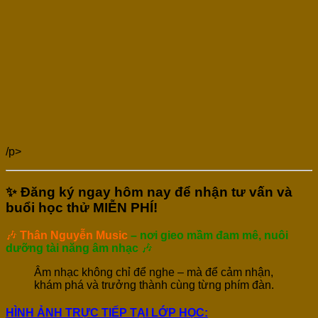
/p>
✨ Đăng ký ngay hôm nay để nhận tư vấn và
buổi học thử MIỄN PHÍ!
🎶
Thân Nguyễn Music
– nơi gieo mầm đam mê, nuôi
dưỡng tài năng âm nhạc
🎶
Âm nhạc không chỉ để nghe – mà để cảm nhận,
khám phá và trưởng thành cùng từng phím đàn.
HÌNH ẢNH TRỰC TIẾP TẠI LỚP HỌC: