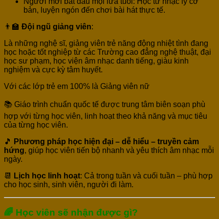
Người mới bắt đầu mọi lứa tuổi: Học từ nhạc lý cơ
bản, luyện ngón đến chơi bài hát thực tế.
👨‍🏫
Đội ngũ giảng viên
:
Là những nghệ sĩ, giảng viên trẻ năng động nhiệt tình đang
học hoặc tốt nghiệp từ các Trường cao đẳng nghệ thuật, đại
học sư phạm, học viện âm nhạc danh tiếng, giàu kinh
nghiệm và cực kỳ tâm huyết.
Với các lớp trẻ em 100% là Giảng viên nữ
📚 Giáo trình chuẩn quốc tế được trung tâm biên soạn phù
hợp với từng học viên, linh hoạt theo khả năng và mục tiêu
của từng học viên.
🎵
Phương pháp học hiện đại – dễ hiểu – truyền cảm
hứng
, giúp học viên tiến bộ nhanh và yêu thích âm nhạc mỗi
ngày.
📆
Lịch học linh hoạt
: Cả trong tuần và cuối tuần – phù hợp
cho học sinh, sinh viên, người đi làm.
🌈 Học viên sẽ nhận được gì?