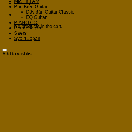
Mic Thu Âm
Phụ Kiện Guitar
Dây đàn Guitar Classic
Cart
EQ Guitar
PIANO CƠ
No products in the cart.
Piano Saiger
Saers
Syairi Japan
Add to wishlist