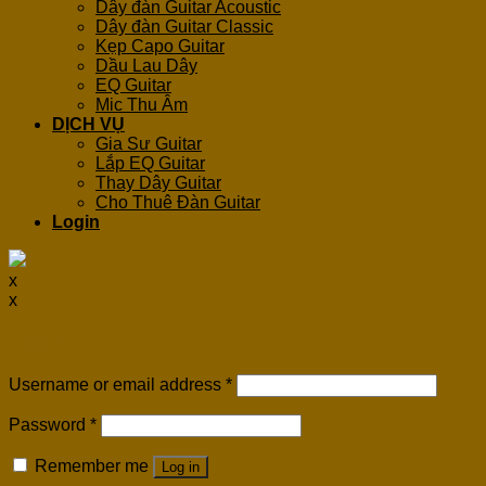
Dây đàn Guitar Acoustic
Dây đàn Guitar Classic
Kẹp Capo Guitar
Dầu Lau Dây
EQ Guitar
Mic Thu Âm
DỊCH VỤ
Gia Sư Guitar
Lắp EQ Guitar
Thay Dây Guitar
Cho Thuê Đàn Guitar
Login
x
x
Login
Username or email address
*
Password
*
Remember me
Log in