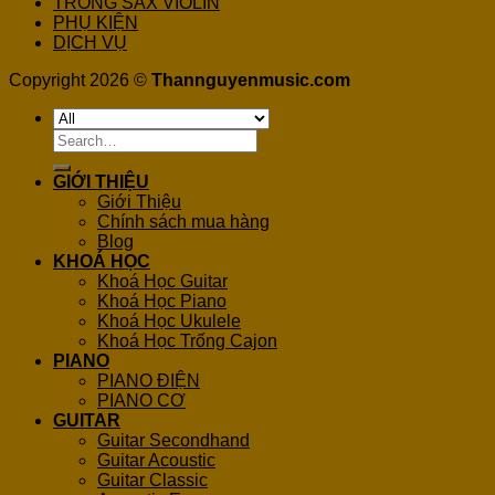
TRỐNG SAX VIOLIN
PHỤ KIỆN
DỊCH VỤ
Copyright 2026 ©
Thannguyenmusic.com
Search
for:
GIỚI THIỆU
Giới Thiệu
Chính sách mua hàng
Blog
KHOÁ HỌC
Khoá Học Guitar
Khoá Học Piano
Khoá Học Ukulele
Khoá Học Trống Cajon
PIANO
PIANO ĐIỆN
PIANO CƠ
GUITAR
Guitar Secondhand
Guitar Acoustic
Guitar Classic