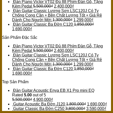
Đàn Piano Victor VT02 Đủ 88 Phím Đàn Gỗ, Tặng
Kèm Pedal
5,500,000
₫
2,400,000
₫
Đàn Guitar Classic Lương Sơn LSC120J Có Ty
Chống Cong Cần + Bền Chất Lượng Tốt + Giá Rẻ
Dành Cho Người Mới
1,300,000
₫
1,299,000
₫
Đàn Guitar Classic Ba Đờn C120
1,850,000
₫
1,690,000
₫
Sản Phẩm Đặc Sắc
Đàn Piano Victor VT02 Đủ 88 Phím Đàn Gỗ, Tặng
Kèm Pedal
5,500,000
₫
2,400,000
₫
Đàn Guitar Classic Lương Sơn LSC120J Có Ty
Chống Cong Cần + Bền Chất Lượng Tốt + Giá Rẻ
Dành Cho Người Mới
1,300,000
₫
1,299,000
₫
Đàn Guitar Classic Ba Đờn C120
1,850,000
₫
1,690,000
₫
Top Sản Phẩm
Đàn Guitar Acoustic Enya EB X1 Pro mini EQ
Rated
5.00
out of 5
5,500,000
₫
4,900,000
₫
Guitar Acoustic Ba Đờn J120
1,800,000
₫
1,690,000
₫
Guitar Classic Ba Đờn C250
3,800,000
₫
3,590,000
₫