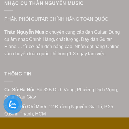
NHẠC CỤ THÂN NGUYỄN MUSIC
PHÂN PHỐI GUITAR CHÍNH HÃNG TOÀN QUỐC
Thân Nguyễn Music
chuyên cung cấp đàn Guitar, Dụng
cụ âm nhạc Chính Hãng, chất lượng. Dạy đàn Guitar,
Piano … từ cơ bản đến nâng cao. Nhận đặt hàng Online,
vận chuyển toàn quốc chỉ trong 1-3 ngày làm việc.
THÔNG TIN
Cơ Sở Hà Nội
: Số 32B Dịch Vọng, Phường Dịch Vọng,
Quận Cầu Giấy
Cơ Sở Hồ Chí Minh
: 12 Đường Nguyễn Gia Trí, P.25,
Q.Bình Thạnh, HCM
Cơ Sở Bắc Ninh
: Số 89B Hoàng Quốc Việt, Thị Cầu,