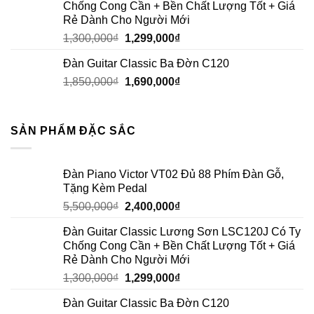
Chống Cong Cần + Bền Chất Lượng Tốt + Giá
Rẻ Dành Cho Người Mới
1,300,000
₫
1,299,000
₫
Đàn Guitar Classic Ba Đờn C120
1,850,000
₫
1,690,000
₫
SẢN PHẨM ĐẶC SẮC
Đàn Piano Victor VT02 Đủ 88 Phím Đàn Gỗ,
Tặng Kèm Pedal
5,500,000
₫
2,400,000
₫
Đàn Guitar Classic Lương Sơn LSC120J Có Ty
Chống Cong Cần + Bền Chất Lượng Tốt + Giá
Rẻ Dành Cho Người Mới
1,300,000
₫
1,299,000
₫
Đàn Guitar Classic Ba Đờn C120