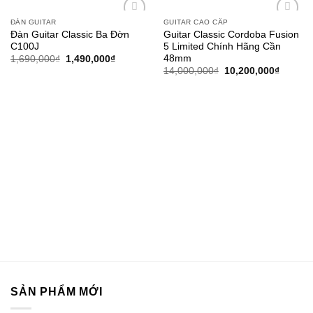
ĐÀN GUITAR
GUITAR CAO CẤP
Add to
Add to
Đàn Guitar Classic Ba Đờn
Guitar Classic Cordoba Fusion
wishlist
wishlist
C100J
5 Limited Chính Hãng Cần
48mm
1,690,000
₫
1,490,000
₫
14,000,000
₫
10,200,000
₫
SẢN PHẨM MỚI