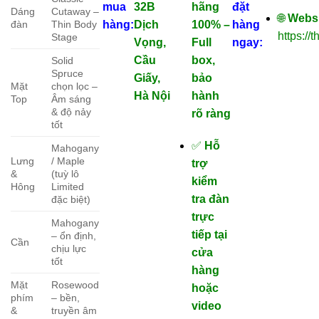
mua
32B
hãng
đặt
Dáng
Cutaway –
🌐
Websi
đàn
Thin Body
hàng:
Dịch
100% –
hàng
https:/
Stage
Vọng,
Full
ngay:
Cầu
box,
Solid
Spruce
Giấy,
bảo
Mặt
chọn lọc –
Hà Nội
hành
Top
Âm sáng
& độ nảy
rõ ràng
tốt
✅
Hỗ
Mahogany
Lưng
/ Maple
trợ
&
(tuỳ lô
kiểm
Hông
Limited
tra đàn
đặc biệt)
trực
Mahogany
tiếp tại
– ổn định,
Cần
chịu lực
cửa
tốt
hàng
Mặt
Rosewood
hoặc
phím
– bền,
video
&
truyền âm