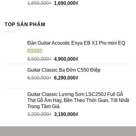
1,850,000
₫
1,690,000
₫
TOP SẢN PHẨM
Đàn Guitar Acoustic Enya EB X1 Pro mini EQ
Rated
5.00
5,500,000
₫
4,900,000
₫
out of 5
Guitar Classic Ba Đờn C550 Điệp
6,500,000
₫
6,290,000
₫
Guitar Classic Lương Sơn LSC250J Full Gỗ
Thịt Gỗ Âm Hay, Bền Theo Thời Gian, Tốt Nhất
Trong Tầm Giá
3,200,000
₫
3,190,000
₫