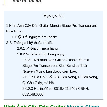
chế hú tối đa.
Mục lục
[
Ẩn
]
1
Hình Ảnh Cây Đàn Guitar Murcia Stage Pro Transparent
Blue Burst:
1.1
🎧 Trải nghiệm âm thanh:
2
🔧 Thông số kỹ thuật chi tiết:
2.0.1
📍 Địa chỉ mua hàng:
2.0.2
📞 Liên hệ đặt hàng ngay:
2.0.2.1
Khi mua Đàn Guitar Classic Murcia
Stage Pro Transparent Blue Burst tại Thân
Nguyễn Music bạn được đảm bảo:
2.0.2.2
Địa Chỉ: Số 32B Dịch Vọng, P.Dịch Vọng,
Q. Cầu Giấy, Hà Nội.
2.0.2.3
Hotline/Zalo: 0919.421.540 / CSKH:
0825.48.9999
Hình Ảnh Cây Đàn Guitar
Murcia Stage