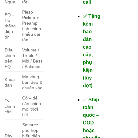
Ngựa
tốt
call
Piezo
EQ –
✅
Tặng
Pickup +
Hệ
Preamp
kèm
thống
tinh chỉnh
điện
bao
nhiều dải
tử
đàn
tần
cao
Điều
Volume /
cấp,
chỉnh
Treble /
trên
Mid / Bass
phụ
EQ
/ Balance
kiện
Mạ vàng –
(tùy
Khóa
bền đẹp &
đàn
đợt)
chuẩn xác
Có – dễ
✅
Ship
Ty
căn chỉnh
chỉnh
toàn
mọi thời
cần
tiết
quốc –
COD
Savarez –
phù hợp
hoặc
Dây
biểu diễn