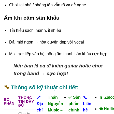
Chơi tại nhà / phòng tập vẫn rõ và dễ nghe
Âm khi cắm sân khấu
Tín hiệu sạch, mạnh, ít nhiễu
Dải mid ngon → hòa quyện đẹp với vocal
Mix trực tiếp vào hệ thống âm thanh sân khấu cực hợp
Nếu bạn là ca sĩ kiêm guitar hoặc chơi
trong band → cực hợp!
🔧
Thông số kỹ thuật chi tiết:
📍
Thân
✅
Sản
📞
📱 Zalo
THÔNG
BỘ
TIN ĐẦY
PHẬN
Địa
Nguyễn
phẩm
Liên
ĐỦ
☎️ Hotl
chỉ
Music –
chính
hệ
Classic