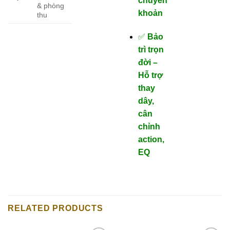
chuyển
& phòng
khoản
thu
✅
Bảo
trì trọn
đời –
Hỗ trợ
thay
dây,
cân
chỉnh
action,
EQ
RELATED PRODUCTS