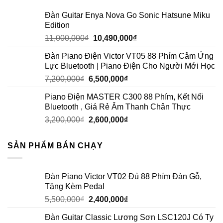
Đàn Guitar Enya Nova Go Sonic Hatsune Miku
Edition
11,000,000
₫
10,490,000
₫
Đàn Piano Điện Victor VT05 88 Phím Cảm Ứng
Lực Bluetooth | Piano Điện Cho Người Mới Học
7,200,000
₫
6,500,000
₫
Piano Điện MASTER C300 88 Phím, Kết Nối
Bluetooth , Giá Rẻ Âm Thanh Chân Thực
3,200,000
₫
2,600,000
₫
SẢN PHẨM BÁN CHẠY
Đàn Piano Victor VT02 Đủ 88 Phím Đàn Gỗ,
Tặng Kèm Pedal
5,500,000
₫
2,400,000
₫
Đàn Guitar Classic Lương Sơn LSC120J Có Ty