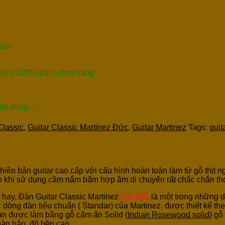
Tâm
thêm 100% giá trị đơn hàng
 tín dụng…
Classic
,
Guitar Classic Martinez Đức
,
Guitar Martinez
Tags:
guit
phiên bản guitar cao cấp với cấu hình hoàn toàn làm từ gỗ thịt
 khi sử dụng cầm nắm bấm hợp âm di chuyển rất chắc chắn tho
 hay, Đàn Guitar Classic Martinez
ES-12C
là một trong những dò
 dòng đàn tiêu chuẩn ( Standar) của Martinez. được thiết kế t
đàn được làm bằng gỗ cẩm ấn Solid
(Indian Rosewood solid)
gỗ 
hoàn hảo, độ bền cao …