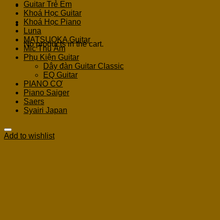
Guitar Trẻ Em
Khoá Học Guitar
Khoá Học Piano
Cart
Luna
MATSUOKA Guitar
No products in the cart.
Mic Thu Âm
Phụ Kiện Guitar
Dây đàn Guitar Classic
EQ Guitar
PIANO CƠ
Piano Saiger
Saers
Syairi Japan
Add to wishlist