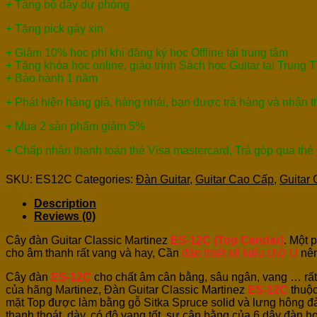
+ Tặng bộ dây dự phòng
+ Tặng pick gảy xịn
+ Giảm 10% học phí khi đăng ký học Offline tại trung tâm
+ Tặng khóa học online, giáo trình Sách học Guitar tại Trung 
+ Bảo hành 1 năm
+ Phát hiện hàng giả, hàng nhái, bạn được trả hàng và nhận 
+ Mua 2 sản phẩm giảm 5%
+ Chấp nhận thanh toán thẻ Visa mastercard, Trả góp qua thẻ
SKU:
ES12C
Categories:
Đàn Guitar
,
Guitar Cao Cấp
,
Guitar 
Description
Reviews (0)
Cây đàn Guitar Classic Martinez
ES-12C (Top Cendar)
. Một 
cho âm thanh rất vang và hay, Cần
đàn thiết kế kiểu chữ U
nên
Cây đàn
ES-12C
cho chất âm cân bằng, sâu ngân, vang … rất
của hãng Martinez, Đàn Guitar Classic Martinez
ES-12C
thuộc
mặt Top được làm bằng gỗ Sitka Spruce solid và lưng hông 
thanh thoát, dày, có độ vang tốt, sự cân bằng của 6 dây đàn 