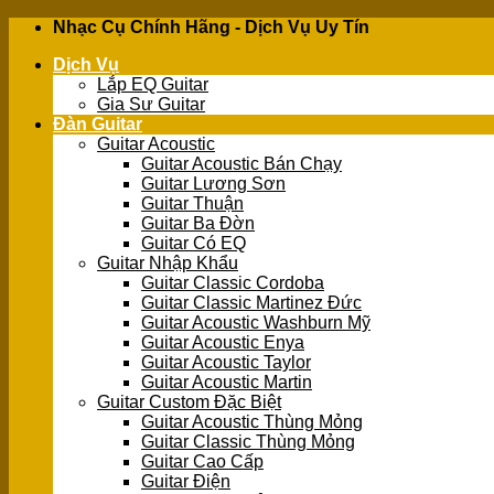
Skip
Nhạc Cụ Chính Hãng - Dịch Vụ Uy Tín
to
Dịch Vụ
content
Lắp EQ Guitar
Gia Sư Guitar
Đàn Guitar
Guitar Acoustic
Guitar Acoustic Bán Chạy
Guitar Lương Sơn
Guitar Thuận
Guitar Ba Đờn
Guitar Có EQ
Guitar Nhập Khẩu
Guitar Classic Cordoba
Guitar Classic Martinez Đức
Guitar Acoustic Washburn Mỹ
Guitar Acoustic Enya
Guitar Acoustic Taylor
Guitar Acoustic Martin
Guitar Custom Đặc Biệt
Guitar Acoustic Thùng Mỏng
Guitar Classic Thùng Mỏng
Guitar Cao Cấp
Guitar Điện