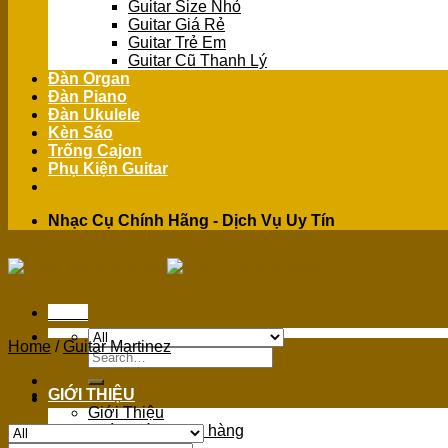
Guitar Size Nhỏ
Guitar Giá Rẻ
Guitar Trẻ Em
Guitar Cũ Thanh Lý
Đàn Organ
Đàn Piano
Đàn Ukulele
Kèn Sáo
Trống Cajon
Phụ Kiện Guitar
Nhạc Cụ Chính Hãng - Dịch Vụ Uy Tín
Menu
Home
/
Guitar Martinez
Search
for:
GIỚI THIỆU
Giới Thiệu
Chính sách mua hàng