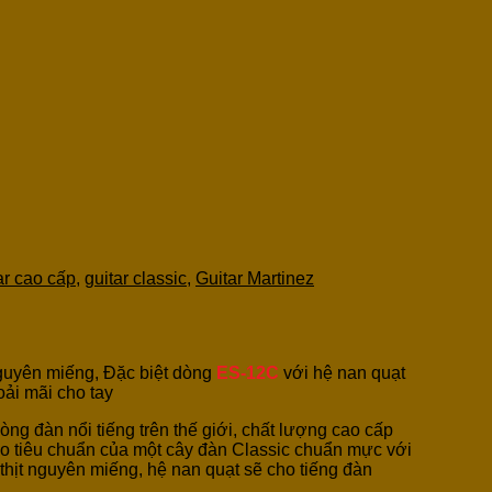
ar cao cấp
,
guitar classic
,
Guitar Martinez
 nguyên miếng, Đặc biệt dòng
ES-12C
với hệ nan quạt
ải mãi cho tay
ng đàn nổi tiếng trên thế giới, chất lượng cao cấp
heo tiêu chuẩn của một cây đàn Classic chuẩn mực với
thịt nguyên miếng, hệ nan quạt sẽ cho tiếng đàn