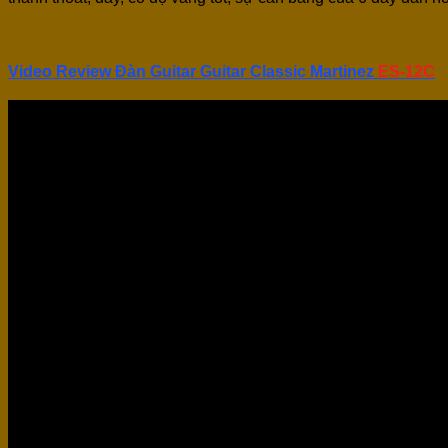
Video Review Đàn Guitar
Guitar Classic
Martinez
ES-12C