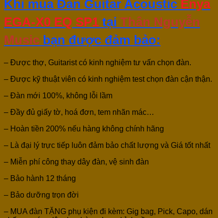
Khi mua Đàn Guitar Acoustic
Enya
EGA-X0 EQ SP1
tại
Thân Nguyễn
Music
bạn được đảm bảo:
– Được thợ, Guitarist có kinh nghiệm tư vấn chọn đàn.
– Được kỹ thuật viên có kinh nghiệm test chọn đàn cận thận.
– Đàn mới 100%, không lỗi lầm
– Đầy đủ giấy tờ, hoá đơn, tem nhãn mác…
– Hoàn tiền 200% nếu hàng không chính hãng
– Là đại lý trực tiếp luôn đảm bảo chất lượng và Giá tốt nhất
– Miễn phí công thay dây đàn, vệ sinh đàn
– Bảo hành 12 tháng
– Bảo dưỡng trọn đời
– MUA đàn TẶNG phụ kiện đi kèm: Gig bag, Pick, Capo, dán