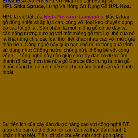
Enya EGA-X0 Pro SP1
Với Mặt Top Làm Bằng Gỗ
HPL Sitka Spruce
, Lưng Và Hông Sử Dụng Gỗ
HPL Koa.
HPL
là viết tắt của
High-Pressure Laminates
. Đây là loại
gỗ dùng nhiệt và áp lực cao, cùng với loại keo chuyên dụng
ép các lát gỗ lại. Sản phẩm là một miếng gỗ có bề dày và
cân nặng tương đương với một miếng gỗ thịt. Lợi thế của nó
là khả năng chịu các loại thời tiết khác nhau cao với mức giá
thấp hơn. Công nghệ này giúp hạn chế rủi ro trong quá trình
sử dụng như: Chống nước, chống nứt, chống bể vỡ, cong
vênh… công nghệ này còn giúp cho cây đàn có được âm
thanh rõ ràng. hơn thế nữa gỗ Spruce đặc trưng là thân gỗ
thuộc dòng họ gỗ mềm nên sẽ cho ra âm thanh ấm và thanh
thoát.
Cần Đàn Với Công Nghệ BT
Tháo Lắp Dễ Dàng.
Sự tiên ích của cây đàn được nâng cao với công nghệ BT,
giúp cho bạn có thể tháo rời cần đàn và thân đàn thành 2
phần riêng biệt. Tiện lợi vận chuyển một cách gọn gàng.