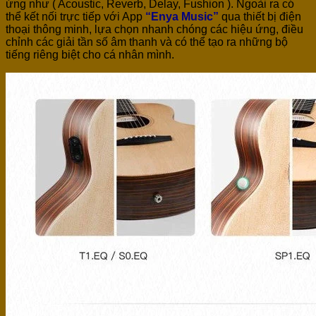
ứng như ( Acoustic, Reverb, Delay, Fushion ). Ngoài ra có
thể kết nối trực tiếp với App
“Enya Music”
qua thiết bị điện
thoại thông minh, lựa chọn nhanh chóng các hiệu ứng, điều
chỉnh các giải tần số âm thanh và có thể tạo ra những bộ
tiếng riêng biệt cho cá nhân mình.