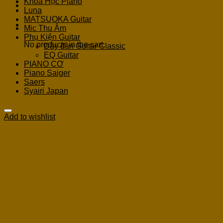
Khoá Học Piano
Luna
MATSUOKA Guitar
Cart
Mic Thu Âm
Phụ Kiện Guitar
No products in the cart.
Dây đàn Guitar Classic
EQ Guitar
PIANO CƠ
Piano Saiger
Saers
Syairi Japan
Add to wishlist