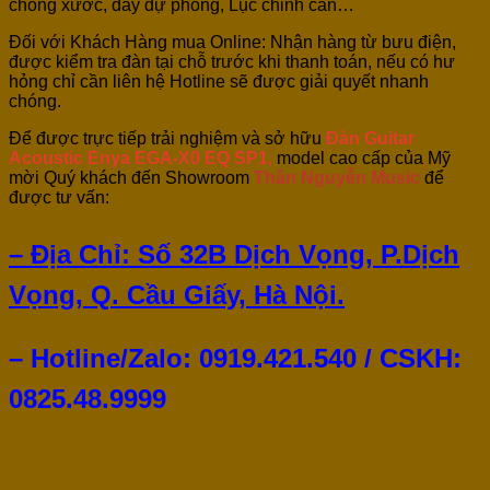
chống xước, dây dự phòng, Lục chỉnh cần…
Đối với Khách Hàng mua Online: Nhận hàng từ bưu điện,
được kiểm tra đàn tại chỗ trước khi thanh toán, nếu có hư
hỏng chỉ cần liên hệ Hotline sẽ được giải quyết nhanh
chóng.
Để được trực tiếp trải nghiệm và sở hữu
Đàn Guitar
Acoustic Enya EGA-X0 EQ SP1
,
model cao cấp của Mỹ
mời Quý khách đến Showroom
Thân Nguyễn Music
để
được tư vấn:
– Địa Chỉ: Số 32B Dịch Vọng, P.Dịch
Vọng, Q. Cầu Giấy, Hà Nội.
– Hotline/Zalo: 0919.421.540 / CSKH:
0825.48.9999