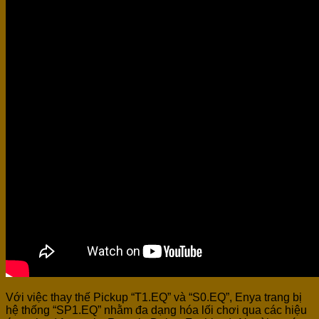
Với việc thay thế Pickup “T1.EQ” và “S0.EQ”, Enya trang bị
hệ thống “SP1.EQ” nhằm đa dạng hóa lối chơi qua các hiệu