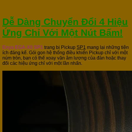
Dễ Dàng Chuyển Đổi 4 Hiệu
Ứng Chỉ Với Một Nút Bấm!
Enya EGA-X0 SP1
trang bị Pickup
SP1
mang lại những tiện
ích đáng kể. Gói gọn hệ thống điều khiển Pickup chỉ với một
núm tròn, bạn có thể xoay vặn âm lượng của đàn hoặc thay
đổi các hiệu ứng chỉ với một lần nhấn.