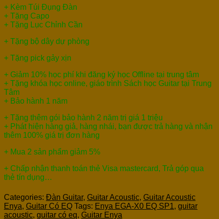
+ Kèm Túi Đụng Đàn
+ Tặng Capo
+ Tặng Lục Chỉnh Cần
+ Tặng bộ dây dự phòng
+ Tặng pick gảy xịn
+ Giảm 10% học phí khi đăng ký học Offline tại trung tâm
+ Tặng khóa học online, giáo trình Sách học Guitar tại Trung
Tâm
+ Bảo hành 1 năm
+ Tặng thêm gói bảo hành 2 năm trị giá 1 triệu
+ Phát hiện hàng giả, hàng nhái, bạn được trả hàng và nhận
thêm 100% giá trị đơn hàng
+ Mua 2 sản phẩm giảm 5%
+ Chấp nhận thanh toán thẻ Visa mastercard, Trả góp qua
thẻ tín dụng…
Categories:
Đàn Guitar
,
Guitar Acoustic
,
Guitar Acoustic
Enya
,
Guitar Có EQ
Tags:
Enya EGA-X0 EQ SP1
,
guitar
acoustic
,
guitar có eq
,
Guitar Enya