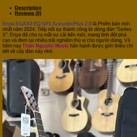
Description
Reviews (0)
Enya EGAX0 EQ SP1 AcousticPlus 2.0
là Phiên bản mới
nhất năm 2024. Tiếp nối sự thành công từ dòng đàn “Series
X”. Enya đã cho ra mắt sự cải tiến mới, mang tính đột phá
cao và đem lại nhiều trải nghiệm thú vị cho người dùng. Và
hôm nay
Thân Nguyên Music
hân hạnh được giới thiệu chi
tiết về cây đàn này nhé.