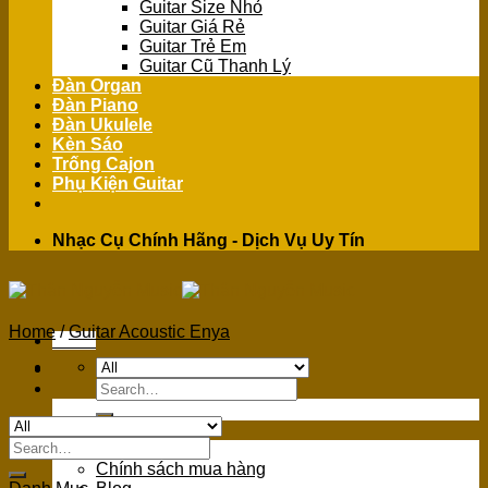
Guitar Size Nhỏ
Guitar Giá Rẻ
Guitar Trẻ Em
Guitar Cũ Thanh Lý
Đàn Organ
Đàn Piano
Đàn Ukulele
Kèn Sáo
Trống Cajon
Phụ Kiện Guitar
Nhạc Cụ Chính Hãng - Dịch Vụ Uy Tín
Home
/
Guitar Acoustic Enya
Menu
Search
for:
GIỚI THIỆU
Search
Giới Thiệu
for:
Chính sách mua hàng