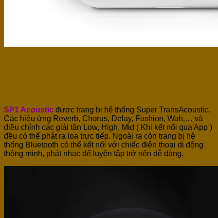
Trang Bị Hệ Thống Loa
Bluetooth.
SP1 Acoustic
được trang bị hệ thống Super TransAcoustic.
Các hiệu ứng Reverb, Chorus, Delay, Fushion, Wah,… và
điều chỉnh các giải tần Low, High, Mid ( Khi kết nối qua App )
đều có thể phát ra loa trực tiếp. Ngoài ra còn trang bị hệ
thống Bluetooth có thể kết nối với chiếc điện thoại di động
thông minh, phát nhạc để luyện tập trở nên dễ dàng.