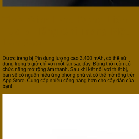
Thời Gian Hoạt Động Liên
Tục 5 Tiếng Chỉ Trong Một
Lần Sạc.
Được trang bị Pin dung lượng cao 3.400 mAh, có thể sử
dụng trong 5 giờ chỉ với một lần sạc đầy. Đồng thời còn có
chức năng mở rộng âm thanh. Sau khi kết nối với thiết bị,
bạn sẽ có nguồn hiệu ứng phong phú và có thể mở rộng trên
App Store. Cung cấp nhiều công năng hơn cho cây đàn của
bạn!