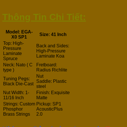
Thông Tin Chi Tiết:
Model: EGA-
Size: 41 Inch
X0 SP1
Top: High-
Back and Sides:
Pressure
High-Pressure
Laminate
Laminate Koa
Spruce
Neck: Nato ( C
Fretboard:
type )
Radius Richlite
Nut
Tuning Pegs:
Saddle: Plastic
Black Die-Cast
steel
Nut Width: 1-
Finish: Exquisite
11/16 Inch
Matte
Strings: Custom
Pickup: SP1
Phosphor
AcousticPlus
Brass Strings
2.0