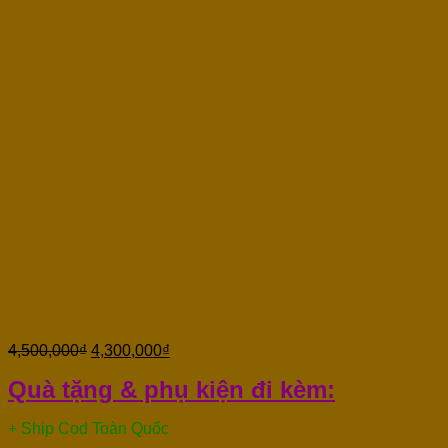
Guitar Acoustic Enya EGA-
X0 EQ SP1 Black Smart Bản
2024
4,500,000
₫
4,300,000
₫
Quà tặng & phụ kiện đi kèm:
+ Ship Cod Toàn Quốc