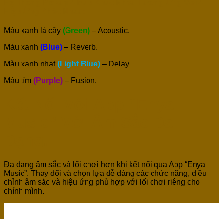
Hệ Thống Pickup 4 Màu Khác Nhau Tương Ứng Với 4
Hiệu Ứng Khác Nhau:
Màu xanh lá cây
(Green)
– Acoustic.
Màu xanh
(Blue)
– Reverb.
Màu xanh nhạt
(Light Blue)
– Delay.
Màu tím
(Purple)
– Fusion.
Kết Nối Với App “Enya
Music” Với Âm Sắc Đa
Dạng.
Đa dạng âm sắc và lối chơi hơn khi kết nối qua App “Enya
Music”. Thay đổi và chọn lựa dễ dàng các chức năng, điều
chỉnh âm sắc và hiệu ứng phù hợp với lối chơi riêng cho
chính mình.