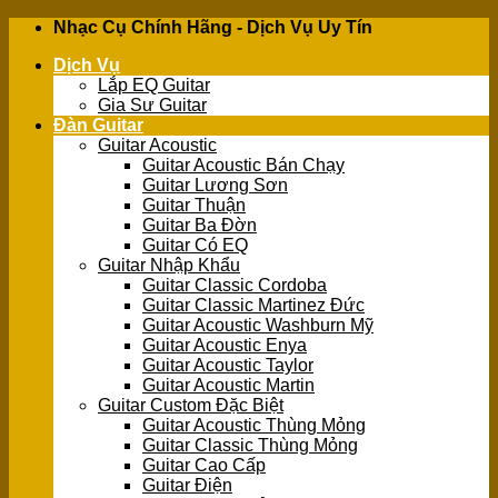
Skip
Nhạc Cụ Chính Hãng - Dịch Vụ Uy Tín
to
Dịch Vụ
content
Lắp EQ Guitar
Gia Sư Guitar
Đàn Guitar
Guitar Acoustic
Guitar Acoustic Bán Chạy
Guitar Lương Sơn
Guitar Thuận
Guitar Ba Đờn
Guitar Có EQ
Guitar Nhập Khẩu
Guitar Classic Cordoba
Guitar Classic Martinez Đức
Guitar Acoustic Washburn Mỹ
Guitar Acoustic Enya
Guitar Acoustic Taylor
Guitar Acoustic Martin
Guitar Custom Đặc Biệt
Guitar Acoustic Thùng Mỏng
Guitar Classic Thùng Mỏng
Guitar Cao Cấp
Guitar Điện