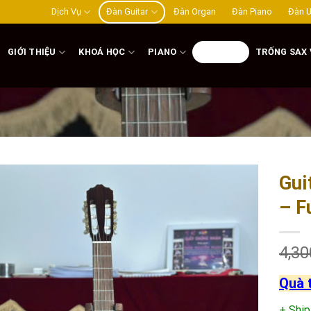
Dịch Vụ
Đàn Guitar
Đàn Organ
Đàn Piano
Đàn U
GIỚI THIỆU
KHOÁ HỌC
PIANO
GUITAR
TRỐNG SAX 
Gui
– F
Add to
wishlist
4,30
Quà 
+ Ship