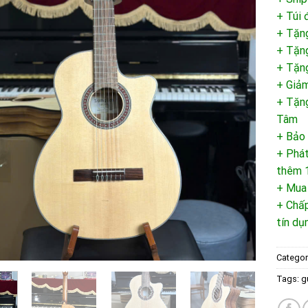
+ Túi 
+ Tặn
+ Tặn
+ Tặng
+ Giảm
+ Tặng
Tâm
+ Bảo
+ Phát
thêm 1
+ Mua
+ Chấp
tín dụ
Categor
Tags:
g