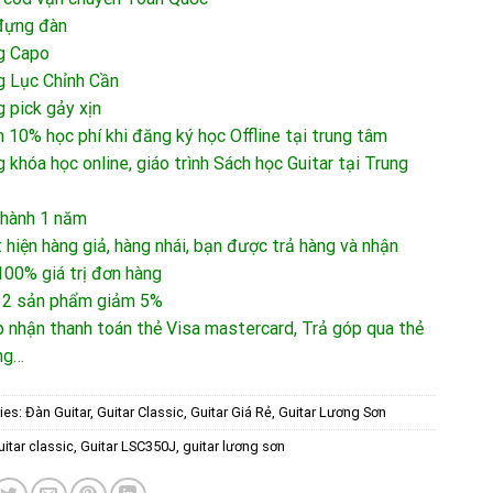
đựng đàn
g Capo
g Lục Chỉnh Cần
 pick gảy xịn
 10% học phí khi đăng ký học Offline tại trung tâm
 khóa học online, giáo trình Sách học Guitar tại Trung
 hành 1 năm
 hiện hàng giả, hàng nhái, bạn được trả hàng và nhận
00% giá trị đơn hàng
 2 sản phẩm giảm 5%
 nhận thanh toán thẻ Visa mastercard, Trả góp qua thẻ
ng…
ies:
Đàn Guitar
,
Guitar Classic
,
Guitar Giá Rẻ
,
Guitar Lương Sơn
uitar classic
,
Guitar LSC350J
,
guitar lương sơn