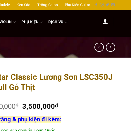
kulele
Kèn Sáo
Trống Cajon
Phụ Kiện Guitar
VIOLIN
PHỤ KIỆN
DỊCH VỤ
tar Classic Lương Sơn LSC350J
ull Gỗ Thịt
0,000
₫
3,500,000
₫
tặng & phụ kiện đi kèm:
 cod vận chuyển Toàn Quốc