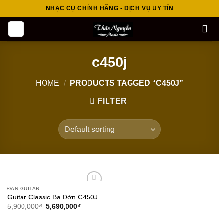
Skip
NHẠC CỤ CHÍNH HÃNG - DỊCH VỤ UY TÍN
to
content
c450j
HOME
/
PRODUCTS TAGGED “C450J”
FILTER
ĐÀN GUITAR
Add to
Guitar Classic Ba Đờn C450J
wishlist
5,900,000
₫
5,690,000
₫