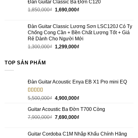
Đàn Guitar Classic Ba Đờn C120
1,850,000
₫
1,690,000
₫
Đàn Guitar Classic Lương Sơn LSC120J Có Ty
Chống Cong Cần + Bền Chất Lượng Tốt + Giá
Rẻ Dành Cho Người Mới
1,300,000
₫
1,299,000
₫
TOP SẢN PHẨM
Đàn Guitar Acoustic Enya EB X1 Pro mini EQ
Rated
5.00
5,500,000
₫
4,900,000
₫
out of 5
Guitar Acoustic Ba Đờn T700 Còng
7,900,000
₫
7,690,000
₫
Guitar Cordoba C1M Nhập Khẩu Chính Hãng