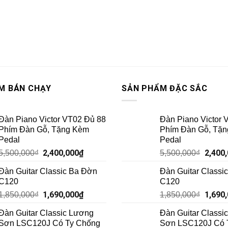
M BÁN CHẠY
SẢN PHẨM ĐẶC SẮC
Đàn Piano Victor VT02 Đủ 88
Đàn Piano Victor 
Phím Đàn Gỗ, Tặng Kèm
Phím Đàn Gỗ, Tặ
Pedal
Pedal
2,400,000
₫
2,400
5,500,000
₫
5,500,000
₫
Đàn Guitar Classic Ba Đờn
Đàn Guitar Classi
C120
C120
1,690,000
₫
1,690
1,850,000
₫
1,850,000
₫
Đàn Guitar Classic Lương
Đàn Guitar Classi
Sơn LSC120J Có Ty Chống
Sơn LSC120J Có 