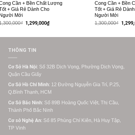
Cong Cần + Bền Chất Lượng
Cong Cần + Bền 
Tốt + Giá Rẻ Dành Cho
Tốt + Giá Rẻ Dàn
Người Mới
Người Mới
1,299,000
₫
1,299
1,300,000
₫
1,300,000
₫
THÔNG TIN
Cơ Sở Hà Nội
: Số 32B Dịch Vọng, Phường Dịch Vọng,
Quận Cầu Giấy
Cơ Sở Hồ Chí Minh
: 12 Đường Nguyễn Gia Trí, P.25,
Q.Bình Thạnh, HCM
Cơ Sở Bắc Ninh
: Số 89B Hoàng Quốc Việt, Thị Cầu,
Thành Phố Bắc Ninh
Cơ sở Nghệ An
: Số 85 Phùng Chí Kiên, Hà Huy Tập,
TP Vinh