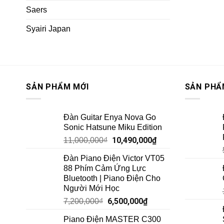
Saers
Syairi Japan
SẢN PHẨM MỚI
SẢN PHẨ
Đàn Guitar Enya Nova Go
Sonic Hatsune Miku Edition
10,490,000
₫
11,000,000
₫
Đàn Piano Điện Victor VT05
88 Phím Cảm Ứng Lực
Bluetooth | Piano Điện Cho
Người Mới Học
6,500,000
₫
7,200,000
₫
Piano Điện MASTER C300