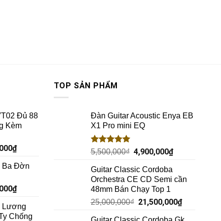
TOP SẢN PHẨM
VT02 Đủ 88
Đàn Guitar Acoustic Enya EB
ng Kèm
X1 Pro mini EQ
,000
₫
Rated
5.00
4,900,000
₫
5,500,000
₫
out of 5
c Ba Đờn
Guitar Classic Cordoba
Orchestra CE CD Semi cần
,000
₫
48mm Bán Chạy Top 1
21,500,000
₫
25,000,000
₫
c Lương
Ty Chống
Guitar Classic Cordoba Gk