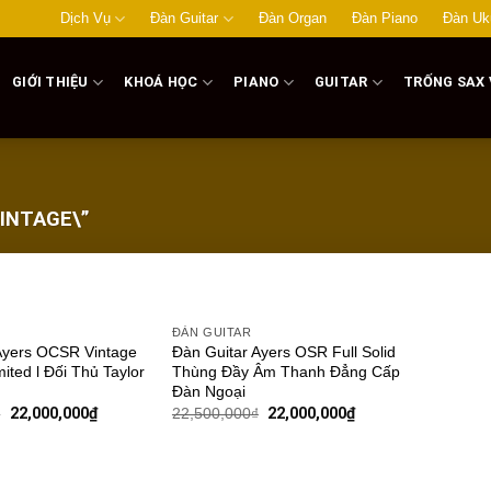
Dịch Vụ
Đàn Guitar
Đàn Organ
Đàn Piano
Đàn Uk
GIỚI THIỆU
KHOÁ HỌC
PIANO
GUITAR
TRỐNG SAX 
INTAGE\”
ĐÀN GUITAR
Add to
Add to
Ayers OCSR Vintage
Đàn Guitar Ayers OSR Full Solid
wishlist
wishlist
mited l Đối Thủ Taylor
Thùng Đầy Âm Thanh Đẳng Cấp
Đàn Ngoại
₫
22,000,000
₫
22,500,000
₫
22,000,000
₫