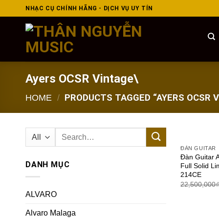
Skip
NHẠC CỤ CHÍNH HÃNG - DỊCH VỤ UY TÍN
to
content
Ayers OCSR Vintage\
HOME
/
PRODUCTS TAGGED “AYERS OCSR V
Search
for:
ĐÀN GUITAR
Đàn Guitar 
DANH MỤC
Full Solid Li
214CE
22,500,000
ALVARO
Alvaro Malaga