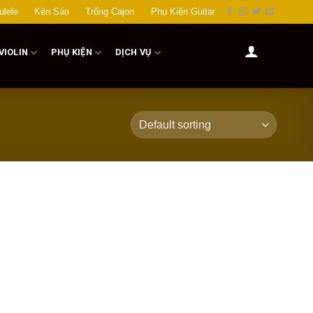
ulele
Kèn Sáo
Trống Cajon
Phụ Kiện Guitar
VIOLIN
PHỤ KIỆN
DỊCH VỤ