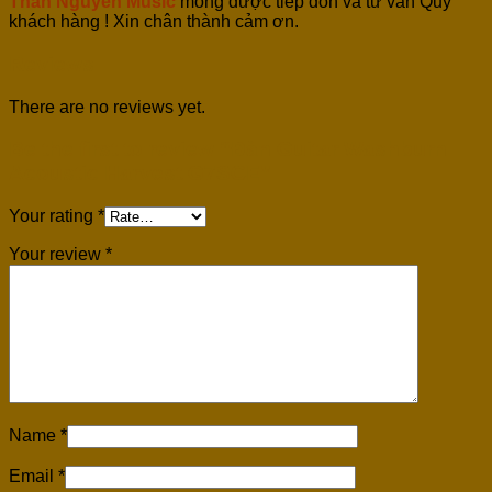
Thân Nguyễn Music
mong được tiếp đón và tư vấn Quý
khách hàng ! Xin chân thành cảm ơn.
Reviews
There are no reviews yet.
Be the first to review “Đàn Guitar Washburn
Acoustic Harvest G7SCE”
Your rating
*
Your review
*
Name
*
Email
*