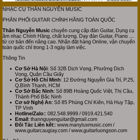
NHẠC CỤ THÂN NGUYỄN MUSIC
PHÂN PHỐI GUITAR CHÍNH HÃNG TOÀN QUỐC
Thân Nguyễn Music
chuyên cung cấp đàn Guitar, Dụng cụ
âm nhạc Chính Hãng, chất lượng. Dạy đàn Guitar, Piano …
từ cơ bản đến nâng cao. Nhận đặt hàng Online, vận chuyển
toàn quốc chỉ trong 1-3 ngày làm việc.
Thông Tin
Cơ Sở Hà Nội
: Số 32B Dịch Vọng, Phường Dịch
Vọng, Quận Cầu Giấy
Cơ Sở Hồ Chí Minh
: 12 Đường Nguyễn Gia Trí, P.25,
Q.Bình Thạnh, HCM
Cơ Sở Bắc Ninh
: Số 89B Hoàng Quốc Việt, Thị Cầu,
Thành Phố Bắc Ninh
Cơ sở Nghệ An
: Số 85 Phùng Chí Kiên, Hà Huy Tập,
TP Vinh
Hotline/Zalo:
: 082.548.9999 / 0919.421.540
Email
: thannguyenguitar@gmail.com
Đối Tác Liên kết:
: www.manyluxmusic.com /
www.guitarcaugiay.com / www.guitarluongson.com