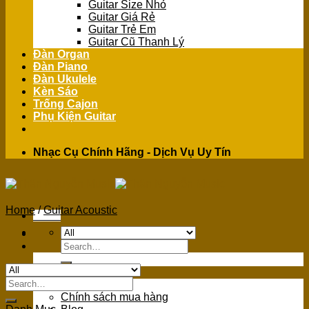
Guitar Size Nhỏ
Guitar Giá Rẻ
Guitar Trẻ Em
Guitar Cũ Thanh Lý
Đàn Organ
Đàn Piano
Đàn Ukulele
Kèn Sáo
Trống Cajon
Phụ Kiện Guitar
Nhạc Cụ Chính Hãng - Dịch Vụ Uy Tín
Home
/
Guitar Acoustic
Menu
Search
for:
GIỚI THIỆU
Search
Giới Thiệu
for:
Chính sách mua hàng