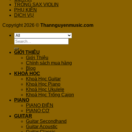
TRỐNG SAX VIOLIN
PHỤ KIỆN
DỊCH VỤ
Copyright 2026 ©
Thannguyenmusic.com
Search
for:
GIỚI THIỆU
Giới Thiệu
Chính sách mua hàng
Blog
KHOÁ HỌC
Khoá Học Guitar
Khoá Học Piano
Khoá Học Ukulele
Khoá Học Trống Cajon
PIANO
PIANO ĐIỆN
PIANO CƠ
GUITAR
Guitar Secondhand
Guitar Acoustic
Guitar Classic