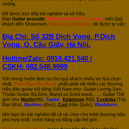
chóng.
Để được trực tiếp trải nghiệm và sở hữu
Đàn
Guitar
acoustic
Washburn G7SCE Harvest
mời Quý
khách đến Showroom
Thân Nguyễn Music
để được tư vấn:
Địa Chỉ: Số 32B Dịch Vọng, P.Dịch
Vọng, Q. Cầu Giấy, Hà Nội.
Hotline/Zalo: 0919.421.540 /
CSKH:
082.548.9999
Với mong muốn đem lại cho quý khách nhiều sự lựa chọn
nhất,
Thân Nguyễn Music
phân phối rất nhiều các thương
hiệu đàn guitar nổi tiếng Việt Nam như: Guitar Lương Sơn,
Thuận Guitar, Ba Đờn, ManyLux Solid wood…… Guitar Thế
giới như
Martin
(Mỹ),
Taylor
,
Epiphone
(Mỹ),
Cordoba
(Tây
Ban Nha),
Martinez
(Đức),
Cort
(Hàn Quốc),
Washburn
…
Mời bạn tới trải nghiệm tất cả và chọn cho mình thương hiệu
phù hợp nhất, chính hãng và đẳng cấp thế giới.