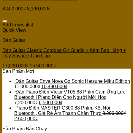
8,400,000
₫
8,190,000
₫
Add to wishlist
Quick View
Đàn Guitar
Đàn Guitar Classic Cordoba GK Studio + Kèm Bao Hãng +
Dây Savarez Cao Cấp
17,000,000
₫
15,500,000
₫
Sản Phẩm Mới
Đàn Guitar Enya Nova Go Sonic Hatsune Miku Edition
11,000,000
₫
10,490,000
₫
Đàn Piano Điện Victor VT05 88 Phím Cảm Ứng Lực
Bluetooth | Piano Điện Cho Người Mới Học
7,200,000
₫
6,500,000
₫
Piano Điện MASTER C300 88 Phím, Kết Nối
Bluetooth , Giá Rẻ Âm Thanh Chân Thực
3,200,000
₫
2,600,000
₫
Sản Phẩm Bán Chạy