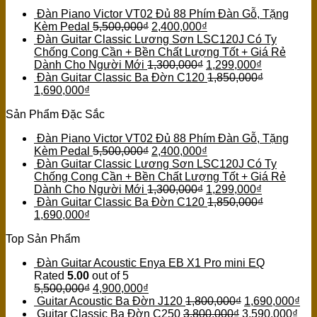
Đàn Piano Victor VT02 Đủ 88 Phím Đàn Gỗ, Tặng
Kèm Pedal
5,500,000
₫
2,400,000
₫
Đàn Guitar Classic Lương Sơn LSC120J Có Ty
Chống Cong Cần + Bền Chất Lượng Tốt + Giá Rẻ
Dành Cho Người Mới
1,300,000
₫
1,299,000
₫
Đàn Guitar Classic Ba Đờn C120
1,850,000
₫
1,690,000
₫
Sản Phẩm Đặc Sắc
Đàn Piano Victor VT02 Đủ 88 Phím Đàn Gỗ, Tặng
Kèm Pedal
5,500,000
₫
2,400,000
₫
Đàn Guitar Classic Lương Sơn LSC120J Có Ty
Chống Cong Cần + Bền Chất Lượng Tốt + Giá Rẻ
Dành Cho Người Mới
1,300,000
₫
1,299,000
₫
Đàn Guitar Classic Ba Đờn C120
1,850,000
₫
1,690,000
₫
Top Sản Phẩm
Đàn Guitar Acoustic Enya EB X1 Pro mini EQ
Rated
5.00
out of 5
5,500,000
₫
4,900,000
₫
Guitar Acoustic Ba Đờn J120
1,800,000
₫
1,690,000
₫
Guitar Classic Ba Đờn C250
3,800,000
₫
3,590,000
₫