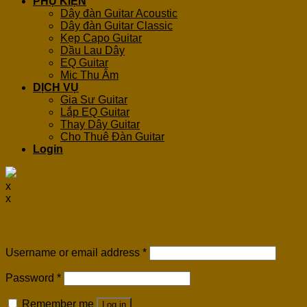
PHỤ KIỆN
Dây đàn Guitar Acoustic
Dây đàn Guitar Classic
Kẹp Capo Guitar
Dầu Lau Dây
EQ Guitar
Mic Thu Âm
DỊCH VỤ
Gia Sư Guitar
Lắp EQ Guitar
Thay Dây Guitar
Cho Thuê Đàn Guitar
Login
x
x
Login
Username or email address
*
Password
*
Remember me
Log in