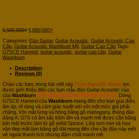
Đàn Guitar Washburn
Acoustic Harvest G7SCE
5,500,000
₫
5,000,000
₫
Categories:
Đàn Guitar
,
Guitar Acoustic
,
Guitar Acoustic Cao
Cấp
,
Guitar Acoustic Washburn Mỹ
,
Guitar Cao Cấp
Tags:
G7SCE Harvest
,
guitar acoustic
,
guitar cao cấp
,
Guitar
Washburn
Description
Reviews (0)
Chào các bạn, trong bài viết này
Thân Nguyễn Music
xin
được giới thiệu đến các bạn mẫu đàn Guitar Acoustic của
của
Washburn
Đàn guitar acoustic Harvest G7SCE.
Dòng
G7SCE Harvest của
Washburn
mang đến cho bạn giai điệu
ấm áp, rõ ràng và cảm giác tuyệt vời với một mức giá phải
chăng. Với mặt lưng và hông bằng gỗ mahogany, thùng đàn
dáng A, G7S có âm sắc trầm ấm và mạnh mẽ được cân bằng
bởi mặt trước làm từ gỗ solid Spruce. Lớp sơn mịn và hoa
văn đẹp mắt làm bằng gỗ dát mang đến cho cây đàn này một
vẻ ngoài thanh lịch nhưng đậm chất mạnh mẽ.