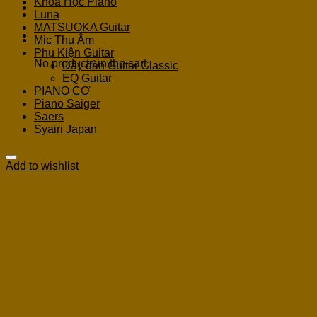
Khoá Học Piano
Luna
MATSUOKA Guitar
Cart
Mic Thu Âm
Phụ Kiện Guitar
No products in the cart.
Dây đàn Guitar Classic
EQ Guitar
PIANO CƠ
Piano Saiger
Saers
Syairi Japan
Add to wishlist