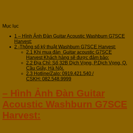
Mục lục
1
– Hình Ảnh Đàn Guitar Acoustic Washburn G7SCE
Harvest:
2
-Thông số kỹ thuật Washburn G7SCE Harvest:
2.1
Khi mua đàn Guitar acoustic G7SCE
Harvest Khách hàng sẽ được đảm bảo:
2.2
Địa Chỉ: Số 32B Dịch Vọng, P.Dịch Vọng, Q.
Cầu Giấy, Hà Nội.
2.3
Hotline/Zalo: 0919.421.540 /
CSKH: 082.548.9999
– Hình Ảnh Đàn Guitar
Acoustic Washburn G
7SCE
Harvest
: