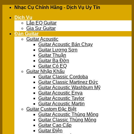
Skip
Nhạc Cụ Chính Hãng - Dịch Vụ Uy Tín
to
Dịch Vụ
content
Lắp EQ Guitar
Gia Sư Guitar
Đàn Guitar
Guitar Acoustic
Guitar Acoustic Bán Chạy
Guitar Lương Sơn
Guitar Thuận
Guitar Ba Đờn
Guitar Có EQ
Guitar Nhập Khẩu
Guitar Classic Cordoba
Guitar Classic Martinez Đức
Guitar Acoustic Washburn Mỹ
Guitar Acoustic Enya
Guitar Acoustic Taylor
Guitar Acoustic Martin
Guitar Custom Đặc Biệt
Guitar Acoustic Thùng Mỏng
Guitar Classic Thùng Mỏng
Guitar Cao Cấp
Guitar Điện