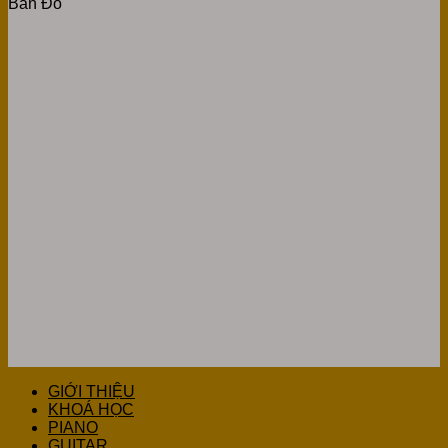
Bản Đồ
GIỚI THIỆU
KHOÁ HỌC
PIANO
GUITAR