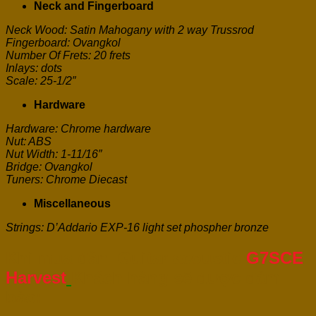
Neck and Fingerboard
Neck Wood: Satin Mahogany with 2 way Trussrod
Fingerboard: Ovangkol
Number Of Frets: 20 frets
Inlays: dots
Scale: 25-1/2″
Hardware
Hardware: Chrome hardware
Nut: ABS
Nut Width: 1-11/16″
Bridge: Ovangkol
Tuners: Chrome Diecast
Miscellaneous
Strings: D’Addario EXP-16 light set phospher bronze
Khi mua đàn Guitar acoustic
G7SCE
Harvest
Khách hàng sẽ được đảm
bảo: