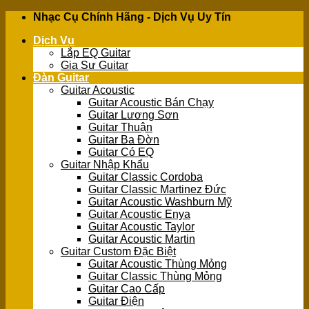
Skip
Nhạc Cụ Chính Hãng - Dịch Vụ Uy Tín
to
Dịch Vụ
content
Lắp EQ Guitar
Gia Sư Guitar
Đàn Guitar
Guitar Acoustic
Guitar Acoustic Bán Chạy
Guitar Lương Sơn
Guitar Thuận
Guitar Ba Đờn
Guitar Có EQ
Guitar Nhập Khẩu
Guitar Classic Cordoba
Guitar Classic Martinez Đức
Guitar Acoustic Washburn Mỹ
Guitar Acoustic Enya
Guitar Acoustic Taylor
Guitar Acoustic Martin
Guitar Custom Đặc Biệt
Guitar Acoustic Thùng Mỏng
Guitar Classic Thùng Mỏng
Guitar Cao Cấp
Guitar Điện