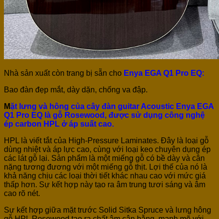
Nhà sản xuất còn trang bị sẵn cho
Enya EGA Q1 Pro EQ:
Bao đàn đẹp mắt, dày dặn, chống va đập.
M
ặt lưng và hông của cây đàn guitar Acoustic Enya EGA
Q1 Pro EQ là gỗ Rosewood, được sử dụng công nghệ
ép carbon HPL ở áp suất cao.
HPL là viết tắt của High-Pressure Laminates. Đây là loại gỗ
dùng nhiệt và áp lực cao, cùng với loại keo chuyên dụng ép
các lát gỗ lại. Sản phẩm là một miếng gỗ có bề dày và cân
nặng tương đương với một miếng gỗ thịt. Lợi thế của nó là
khả năng chịu các loại thời tiết khác nhau cao với mức giá
thấp hơn. Sự kết hợp này tạo ra âm trung tươi sáng và âm
cao rõ nét.
Sự kết hợp giữa mặt trước Solid Sitka Spruce và lưng hông
gỗ HPL Rosewood tạo ra chất âm cân bằng, mạnh mẽ với