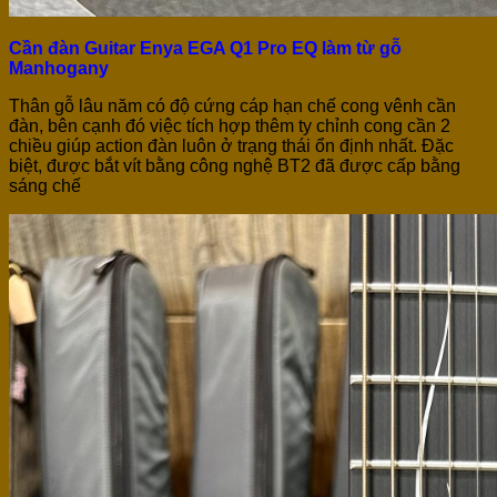
Cần đàn Guitar Enya EGA Q1 Pro EQ làm từ gỗ
Manhogany
Thân gỗ lâu năm có độ cứng cáp hạn chế cong vênh cần
đàn, bên cạnh đó việc tích hợp thêm ty chỉnh cong cần 2
chiều giúp action đàn luôn ở trạng thái ổn định nhất. Đặc
biệt, được bắt vít bằng công nghệ BT2 đã được cấp bằng
sáng chế