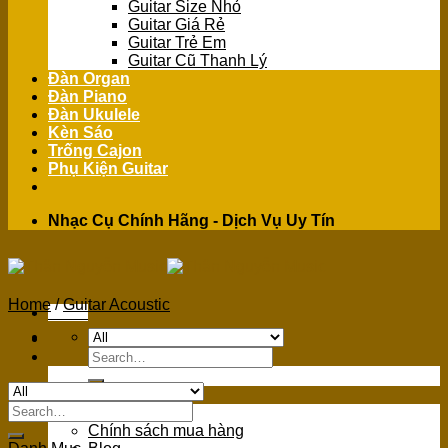
Guitar Size Nhỏ
Guitar Giá Rẻ
Guitar Trẻ Em
Guitar Cũ Thanh Lý
Đàn Organ
Đàn Piano
Đàn Ukulele
Kèn Sáo
Trống Cajon
Phụ Kiện Guitar
Nhạc Cụ Chính Hãng - Dịch Vụ Uy Tín
Home
/
Guitar Acoustic
Menu
Search
for:
GIỚI THIỆU
Search
Giới Thiệu
for:
Chính sách mua hàng