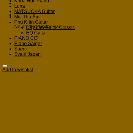
Khoá Học Piano
Luna
MATSUOKA Guitar
Cart
Mic Thu Âm
Phụ Kiện Guitar
No products in the cart.
Dây đàn Guitar Classic
EQ Guitar
PIANO CƠ
Piano Saiger
Saers
Syairi Japan
Add to wishlist