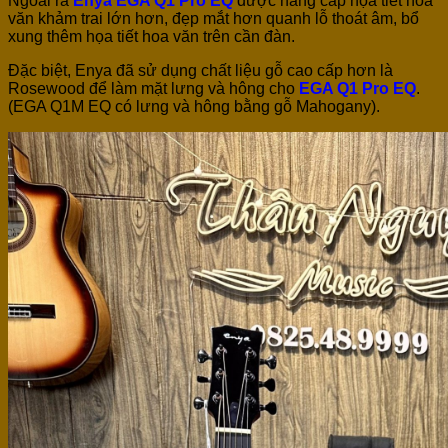
Ngoài ra
Enya EGA Q1 Pro EQ
được nâng cấp họa tiết hoa
văn khảm trai lớn hơn, đẹp mắt hơn quanh lỗ thoát âm, bổ
xung thêm họa tiết hoa văn trên cần đàn.
Đặc biệt, Enya đã sử dụng chất liệu gỗ cao cấp hơn là
Rosewood để làm mặt lưng và hông cho
EGA Q1 Pro EQ
.
(EGA Q1M EQ có lưng và hông bằng gỗ Mahogany).