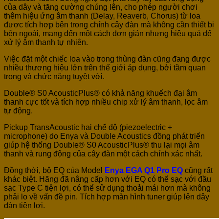
của dây và tăng cường chúng lên, cho phép người chơi
thêm hiệu ứng âm thanh (Delay, Reaverb, Chorus) từ loa
được tích hợp bên trong chính cây đàn mà không cần thiết bị
bên ngoài, mang đến một cách đơn giản nhưng hiệu quả để
xử lý âm thanh tự nhiên.
Việc đặt một chiếc loa vào trong thùng đàn cũng đang được
nhiều thương hiệu lớn trên thế giới áp dụng, bởi tầm quan
trọng và chức năng tuyệt vời.
Double® S0 AcousticPlus® có khả năng khuếch đại âm
thanh cực tốt và tích hợp nhiều chip xử lý âm thanh, lọc âm
tự động.
Pickup TransAcoustic hai chế độ (piezoelectric +
microphone) do Enya và Double Acoustics đồng phát triển
giúp hệ thống Double® S0 AcousticPlus® thu lại mọi âm
thanh và rung động của cây đàn một cách chính xác nhất.
Đồng thời, bộ EQ của Model
Enya EGA Q1 Pro EQ
cũng rất
khác biệt. Hãng đã nâng cấp hơn với EQ có thể sạc với đầu
sạc Type C tiện lợi, có thể sử dụng thoải mái hơn mà không
phải lo về vấn đề pin. Tích hợp màn hình tuner giúp lên dây
đàn tiện lợi.