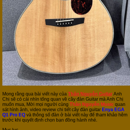
Mong rằng qua bài viết này của
Thân Nguyễn Guitar
Anh
Chị sẽ có cái nhìn tổng quan về cây đàn Guitar mà Anh Chị
muốn mua, Mời mọi người cùng
Thân Nguyễn Music
quan
sát hình ảnh, video review chi tiết cây đàn guitar
Enya EGA
Q1 Pro EQ
và thông số đàn ở bài viết này để tham khảo hêm
trước khi quyết định chọn bạn đồng hành nhé.
Mục lục