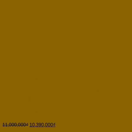
Đàn Guitar Acoustic Enya
EGA Q1 Pro EQ Phiên Bản
Đẹp Nhất Của Hãng Dưới
15 Triệu
11,000,000
₫
10,390,000
₫