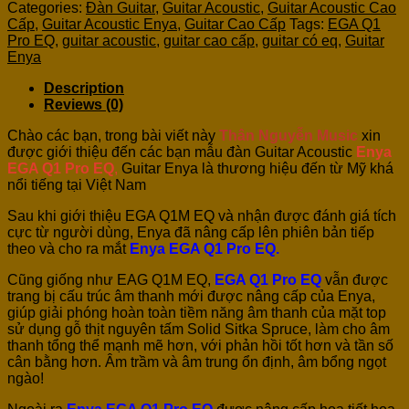
Categories:
Đàn Guitar
,
Guitar Acoustic
,
Guitar Acoustic Cao
Cấp
,
Guitar Acoustic Enya
,
Guitar Cao Cấp
Tags:
EGA Q1
Pro EQ
,
guitar acoustic
,
guitar cao cấp
,
guitar có eq
,
Guitar
Enya
Description
Reviews (0)
Chào các bạn, trong bài viết này
Thân Nguyễn Music
xin
được giới thiệu đến các bạn mẫu đàn Guitar Acoustic
Enya
EGA Q1 Pro EQ
,
Guitar Enya là
thương hiệu đến từ Mỹ khá
nổi tiếng tại Việt Nam
Sau khi giới thiệu EGA Q1M EQ và nhận được đánh giá tích
cực từ người dùng, Enya đã nâng cấp lên phiên bản tiếp
theo và cho ra mắt
Enya EGA Q1 Pro EQ.
Cũng giống như EAG Q1M EQ,
EGA Q1 Pro EQ
vẫn được
trang bị cấu trúc âm thanh mới được nâng cấp của Enya,
giúp giải phóng hoàn toàn tiềm năng âm thanh của mặt top
sử dụng gỗ thịt nguyên tấm Solid Sitka Spruce, làm cho âm
thanh tổng thể mạnh mẽ hơn, với phản hồi tốt hơn và tần số
cân bằng hơn. Âm trầm và âm trung ổn định, âm bổng ngọt
ngào!