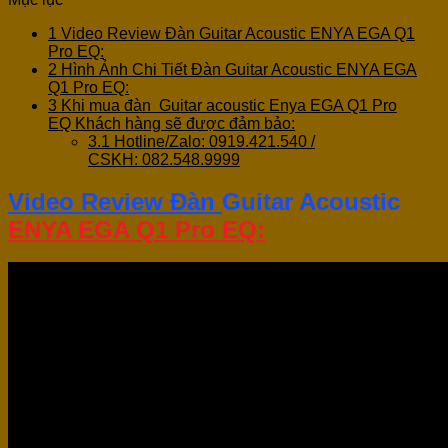
1
Video Review Đàn Guitar Acoustic ENYA EGA Q1
Pro EQ:
2
Hình Ảnh Chi Tiết Đàn Guitar Acoustic ENYA EGA
Q1 Pro EQ:
3
Khi mua đàn Guitar acoustic Enya EGA Q1 Pro
EQ Khách hàng sẽ được đảm bảo:
3.1
Hotline/Zalo: 0919.421.540 /
CSKH: 082.548.9999
Video Review Đàn
Guitar Acoustic
ENYA EGA Q1 Pro EQ: