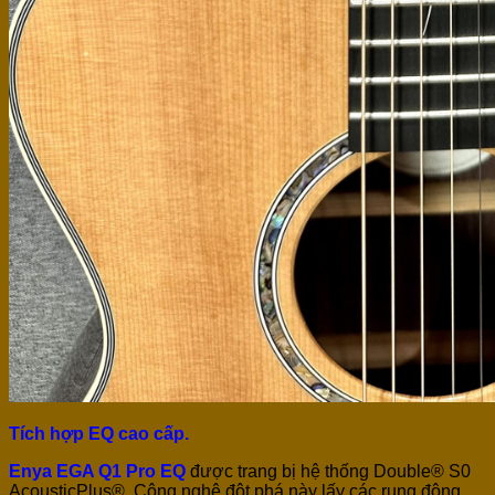
Tích hợp EQ cao cấp.
Enya EGA Q1 Pro EQ
được trang bị hệ thống Double® S0
AcousticPlus®. Công nghệ đột phá này lấy các rung động