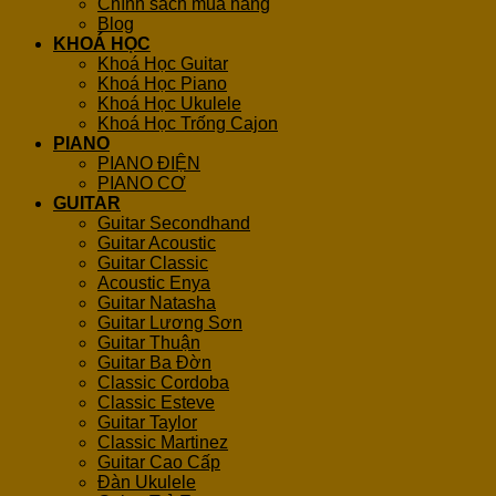
Chính sách mua hàng
Blog
KHOÁ HỌC
Khoá Học Guitar
Khoá Học Piano
Khoá Học Ukulele
Khoá Học Trống Cajon
PIANO
PIANO ĐIỆN
PIANO CƠ
GUITAR
Guitar Secondhand
Guitar Acoustic
Guitar Classic
Acoustic Enya
Guitar Natasha
Guitar Lương Sơn
Guitar Thuận
Guitar Ba Đờn
Classic Cordoba
Classic Esteve
Guitar Taylor
Classic Martinez
Guitar Cao Cấp
Đàn Ukulele