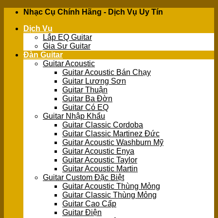
Skip
Nhạc Cụ Chính Hãng - Dịch Vụ Uy Tín
to
Dịch Vụ
content
Lắp EQ Guitar
Gia Sư Guitar
Đàn Guitar
Guitar Acoustic
Guitar Acoustic Bán Chạy
Guitar Lương Sơn
Guitar Thuận
Guitar Ba Đờn
Guitar Có EQ
Guitar Nhập Khẩu
Guitar Classic Cordoba
Guitar Classic Martinez Đức
Guitar Acoustic Washburn Mỹ
Guitar Acoustic Enya
Guitar Acoustic Taylor
Guitar Acoustic Martin
Guitar Custom Đặc Biệt
Guitar Acoustic Thùng Mỏng
Guitar Classic Thùng Mỏng
Guitar Cao Cấp
Guitar Điện