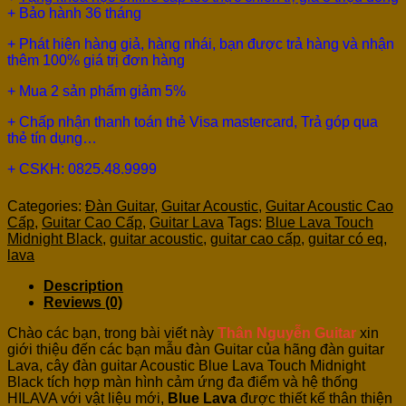
+ Bảo hành 36 tháng
+ Phát hiện hàng giả, hàng nhái, bạn được trả hàng và nhận
thêm 100% giá trị đơn hàng
+ Mua 2 sản phẩm giảm 5%
+ Chấp nhận thanh toán thẻ Visa mastercard, Trả góp qua
thẻ tín dụng…
+ CSKH: 0825.48.9999
Categories:
Đàn Guitar
,
Guitar Acoustic
,
Guitar Acoustic Cao
Cấp
,
Guitar Cao Cấp
,
Guitar Lava
Tags:
Blue Lava Touch
Midnight Black
,
guitar acoustic
,
guitar cao cấp
,
guitar có eq
,
lava
Description
Reviews (0)
Chào các bạn, trong bài viết này
Thân Nguyễn Guitar
xin
giới thiệu đến các bạn mẫu đàn Guitar của hãng đàn guitar
Lava, cây đàn guitar Acoustic Blue Lava Touch Midnight
Black tích hợp màn hình cảm ứng đa điểm và hệ thống
HILAVA với vật liệu mới,
Blue Lava
được thiết kế thân thiện