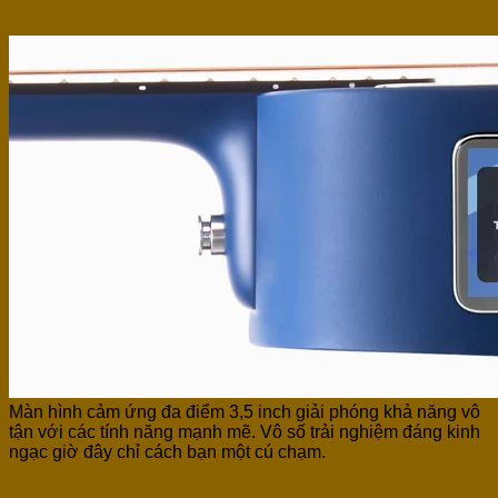
Màn hình cảm ứng đa điểm 3,5 inch giải phóng khả năng vô
tận với các tính năng mạnh mẽ. Vô số trải nghiệm đáng kinh
ngạc giờ đây chỉ cách bạn một cú chạm.