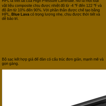
HPL là viết tắt của High Pressure Laminate. Nó là một loại
vật liệu composite chịu được nhiệt độ từ -4 ℉ đến 122 ℉ và
độ ẩm từ 10% đến 90%. Với phần thân được chế tạo bằng
HPL,
Blue Lava
có trọng lượng nhẹ, chịu được thời tiết và
dễ bảo trì.
Trang bị kèm Đế Sạc Không
Dây – AirFlow Wireless
Charger.
Bộ sạc kết hợp giá để đàn có cấu trúc đơn giản, mạnh mẽ và
gọn gàng.