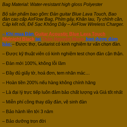
Bag Material: Water-resistant high gloss Polyester
Bộ sản phẩm bao gồm: Đàn guitar Blue Lava Touch, Bao
đàn cao cấp AirFlow Bag, Phím gảy, Khăn lau, Ty chỉnh cần,
Cáp kết nối, Đế Sạc Không Dây – AirFlow Wireless Charger.
– Khi mua Đàn
Guitar Acoustic Blue Lava Touch
Midnight Black
tại
Thân Nguyễn Music
bạn được đảm
bảo:
– Được thợ, Guitarist có kinh nghiệm tư vấn chọn đàn.
– Được kỹ thuật viên có kinh nghiệm test chọn đàn cận thận.
– Đàn mới 100%, không lỗi lầm
– Đầy đủ giấy tờ, hoá đơn, tem nhãn mác…
– Hoàn tiền 200% nếu hàng không chính hãng
– Là đại lý trực tiếp luôn đảm bảo chất lượng và Giá tốt nhất
– Miễn phí công thay dây đàn, vệ sinh đàn
– Bảo hành lên tới 3 năm
– Bảo dưỡng trọn đời