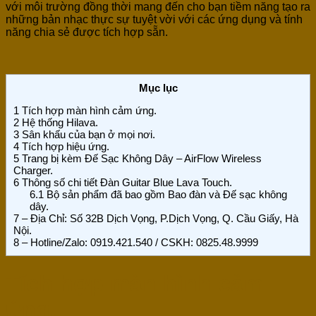
với môi trường đồng thời mang đến cho bạn tiềm năng tạo ra
những bản nhạc thực sự tuyệt vời với các ứng dụng và tính
năng chia sẻ được tích hợp sẵn.
Mục lục
1
Tích hợp màn hình cảm ứng.
2
Hệ thống Hilava.
3
Sân khấu của bạn ở mọi nơi.
4
Tích hợp hiệu ứng.
5
Trang bị kèm Đế Sạc Không Dây – AirFlow Wireless
Charger.
6
Thông số chi tiết Đàn Guitar Blue Lava Touch.
6.1
Bộ sản phẩm đã bao gồm Bao đàn và Đế sạc không
dây.
7
– Địa Chỉ: Số 32B Dịch Vọng, P.Dịch Vọng, Q. Cầu Giấy, Hà
Nội.
8
– Hotline/Zalo: 0919.421.540 / CSKH: 0825.48.9999
Tích hợp màn hình cảm
ứng.