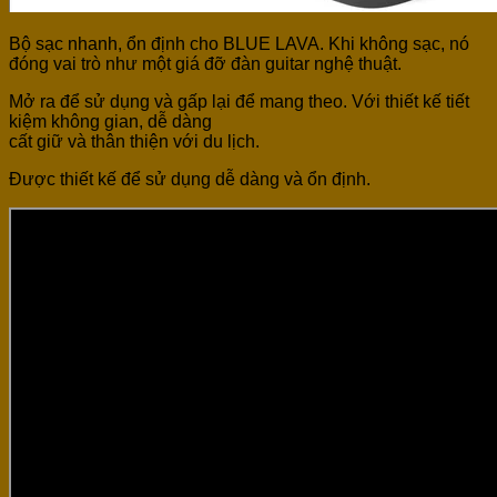
Bộ sạc nhanh, ổn định cho BLUE LAVA. Khi không sạc, nó
đóng vai trò như một giá đỡ đàn guitar nghệ thuật.
Mở ra để sử dụng và gấp lại để mang theo. Với thiết kế tiết
kiệm không gian, dễ dàng
cất giữ và thân thiện với du lịch.
Được thiết kế để sử dụng dễ dàng và ổn định.