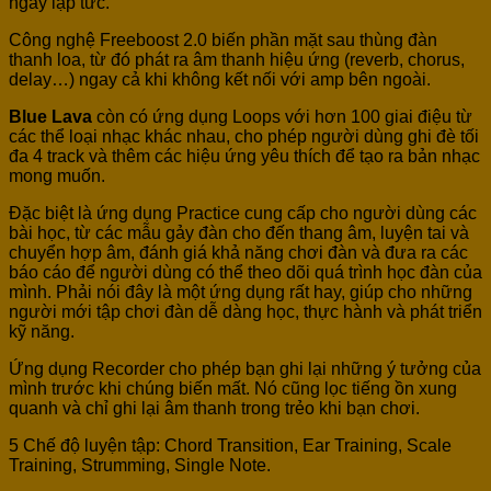
ngay lập tức.
Công nghệ Freeboost 2.0 biến phần mặt sau thùng đàn
thanh loa, từ đó phát ra âm thanh hiệu ứng (reverb, chorus,
delay…) ngay cả khi không kết nối với amp bên ngoài.
Blue Lava
còn có ứng dụng Loops với hơn 100 giai điệu từ
các thể loại nhạc khác nhau, cho phép người dùng ghi đè tối
đa 4 track và thêm các hiệu ứng yêu thích để tạo ra bản nhạc
mong muốn.
Đặc biệt là ứng dụng Practice cung cấp cho người dùng các
bài học, từ các mẫu gảy đàn cho đến thang âm, luyện tai và
chuyển hợp âm, đánh giá khả năng chơi đàn và đưa ra các
báo cáo để người dùng có thể theo dõi quá trình học đàn của
mình. Phải nói đây là một ứng dụng rất hay, giúp cho những
người mới tập chơi đàn dễ dàng học, thực hành và phát triển
kỹ năng.
Ứng dụng Recorder cho phép bạn ghi lại những ý tưởng của
mình trước khi chúng biến mất. Nó cũng lọc tiếng ồn xung
quanh và chỉ ghi lại âm thanh trong trẻo khi bạn chơi.
5 Chế độ luyện tập: Chord Transition, Ear Training, Scale
Training, Strumming, Single Note.