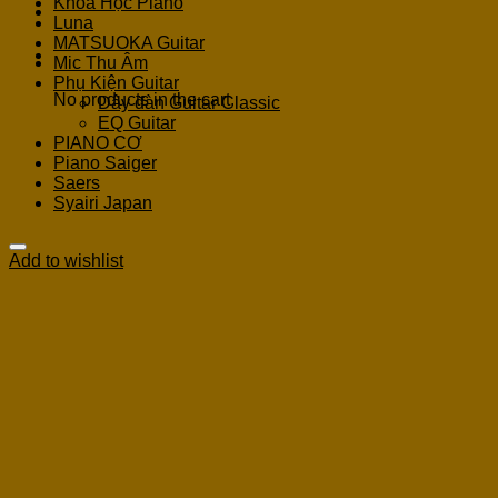
Khoá Học Piano
Luna
MATSUOKA Guitar
Cart
Mic Thu Âm
Phụ Kiện Guitar
No products in the cart.
Dây đàn Guitar Classic
EQ Guitar
PIANO CƠ
Piano Saiger
Saers
Syairi Japan
Add to wishlist