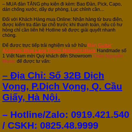
– MUA đàn TẶNG phụ kiện đi kèm: Bao Đàn, Pick, Capo,
dán chống xước, dây dự phòng, Lục chỉnh cần…
Đối với Khách Hàng mua Online: Nhận hàng từ bưu điện,
được kiểm tra đàn tại chỗ trước khi thanh toán, nếu có hư
hỏng chỉ cần liên hệ Hotline sẽ được giải quyết nhanh
chóng.
Để được trực tiếp trải nghiệm và sở hữu
Đàn
Guitar
Acoustic Blue Lava Touch Midnight Black
Handmade số
1 Việt Nam mời Quý khách đến Showroom
Thân Nguyễn
Music
để được tư vấn:
– Địa Chỉ: Số 32B Dịch
Vọng, P.Dịch Vọng, Q. Cầu
Giấy, Hà Nội.
– Hotline/Zalo: 0919.421.540
/ CSKH:
0825.48.9999