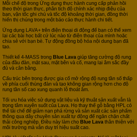
Mỗi chế độ trong Ứng dụng thực hành cung cấp phản hồi
theo thời gian thực, phân tích độ chính xác nhịp điệu của
bạn, vận tốc ghi chú và tốc độ khoảng thời gian, đồng thời
hiển thị chúng trong một báo cáo thực hành chi tiết.
Ứng dụng LAVA+ trên điện thoại di động để bạn có thể xem
lại các bài học bất cứ lúc nào từ điện thoại của mình hoặc
chia sẻ với bạn bè. Tự động đồng bộ hóa nội dung bạn đã
tạo.
Thiết kế 4-MASS trong
Blue Lava
giúp tăng cường độ rung
của đầu đàn, mặt sau, mặt bên và cổ, mang lại âm sắc đầy
đủ và cân bằng.
Cấu trúc bên trong được gia cố mở rộng độ rung tần số thấp
về phía cuối thùng đàn và tạo không gian rộng hơn cho độ
rung tần số cao xung quanh lỗ thoát âm.
Tối ưu hóa việc sử dụng vật liệu và kỹ thuật sản xuất vẫn là
trọng tâm xuyên suốt của Lava. Họ thay thế gỗ bằng HPL có
thể tái chế để giảm nạn phá rừng và sản xuất các sản phẩm
thông qua dây chuyền sản xuất tự động để ngăn chặn chất
thải công nghiệp. Điều này làm cho
Blue Lava
thân thiện với
môi trường mà vẫn duy trì hiệu suất cao.