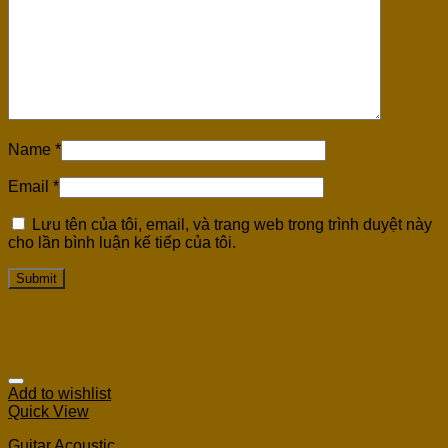
Name
*
Email
*
Lưu tên của tôi, email, và trang web trong trình duyệt này
cho lần bình luận kế tiếp của tôi.
Related products
Add to wishlist
Quick View
Guitar Acoustic