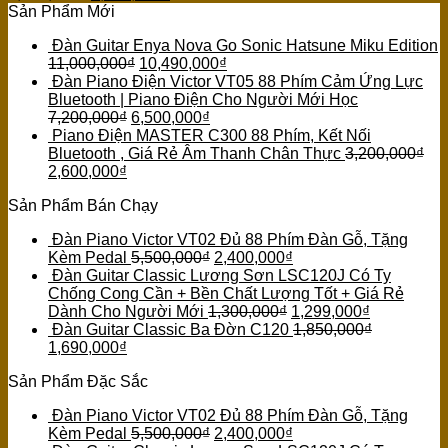
Sản Phẩm Mới
Đàn Guitar Enya Nova Go Sonic Hatsune Miku Edition
11,000,000
₫
10,490,000
₫
Đàn Piano Điện Victor VT05 88 Phím Cảm Ứng Lực
Bluetooth | Piano Điện Cho Người Mới Học
7,200,000
₫
6,500,000
₫
Piano Điện MASTER C300 88 Phím, Kết Nối
Bluetooth , Giá Rẻ Âm Thanh Chân Thực
3,200,000
₫
2,600,000
₫
Sản Phẩm Bán Chạy
Đàn Piano Victor VT02 Đủ 88 Phím Đàn Gỗ, Tặng
Kèm Pedal
5,500,000
₫
2,400,000
₫
Đàn Guitar Classic Lương Sơn LSC120J Có Ty
Chống Cong Cần + Bền Chất Lượng Tốt + Giá Rẻ
Dành Cho Người Mới
1,300,000
₫
1,299,000
₫
Đàn Guitar Classic Ba Đờn C120
1,850,000
₫
1,690,000
₫
Sản Phẩm Đặc Sắc
Đàn Piano Victor VT02 Đủ 88 Phím Đàn Gỗ, Tặng
Kèm Pedal
5,500,000
₫
2,400,000
₫