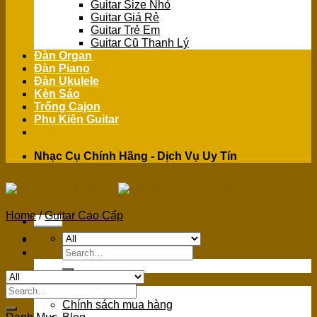
Guitar Size Nhỏ
Guitar Giá Rẻ
Guitar Trẻ Em
Guitar Cũ Thanh Lý
Đàn Organ
Đàn Piano
Đàn Ukulele
Kèn Sáo
Trống Cajon
Phụ Kiện Guitar
Nhạc Cụ Chính Hãng - Dịch Vụ Uy Tín
Home
/
Guitar Cao Cấp
Menu
Search
for:
GIỚI THIỆU
Search
Giới Thiệu
for:
Chính sách mua hàng