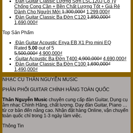
Đàn Guitar Classic Lương Sơn LSC120J Có Ty
Chống Cong Cần + Bền Chất Lượng Tốt + Giá Rẻ
Dành Cho Người Mới
1,300,000
₫
1,299,000
₫
Đàn Guitar Classic Ba Đờn C120
1,850,000
₫
1,690,000
₫
Top Sản Phẩm
Đàn Guitar Acoustic Enya EB X1 Pro mini EQ
Rated
5.00
out of 5
5,500,000
₫
4,900,000
₫
Guitar Acoustic Ba Đờn T400
4,900,000
₫
4,690,000
₫
Đàn Guitar Classic Ba Đờn C100
1,690,000
₫
1,490,000
₫
NHẠC CỤ THÂN NGUYỄN MUSIC
PHÂN PHỐI GUITAR CHÍNH HÃNG TOÀN QUỐC
Thân Nguyễn Music
chuyên cung cấp đàn Guitar, Dụng cụ
âm nhạc Chính Hãng, chất lượng. Dạy đàn Guitar, Piano …
từ cơ bản đến nâng cao. Nhận đặt hàng Online, vận chuyển
toàn quốc chỉ trong 1-3 ngày làm việc.
Thông Tin