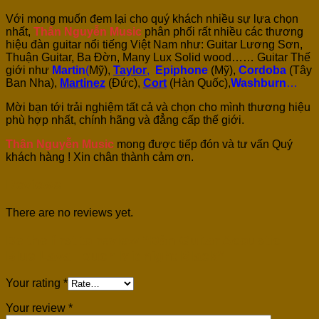
Với mong muốn đem lại cho quý khách nhiều sự lựa chọn
nhất,
Thân Nguyễn Music
phân phối rất nhiều các thương
hiệu đàn guitar nổi tiếng Việt Nam như: Guitar Lương Sơn,
Thuận Guitar, Ba Đờn, Many Lux Solid wood…… Guitar Thế
giới như
Martin
(
Mỹ),
Taylor
,
Epiphone
(Mỹ),
Cordoba
(Tây
Ban Nha),
Martinez
(Đức),
Cort
(Hàn Quốc),
Washburn
…
Mời bạn tới trải nghiệm tất cả và chọn cho mình thương hiệu
phù hợp nhất, chính hãng và đẳng cấp thế giới.
Thân Nguyễn Music
mong được tiếp đón và tư vấn Quý
khách hàng ! Xin chân thành cảm ơn.
Reviews
There are no reviews yet.
Be the first to review “Đàn Guitar Acoustic
Blue Lava Touch Midnight Black”
Your rating
*
Your review
*