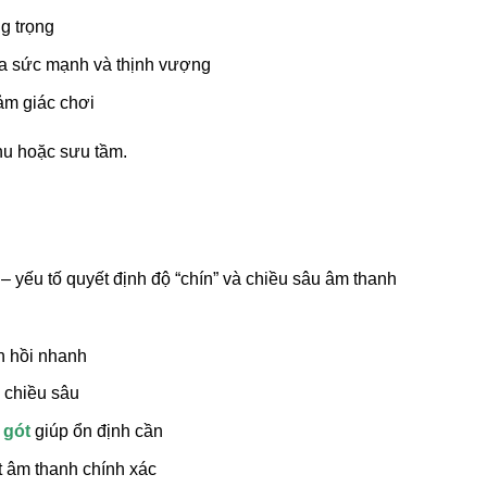
ng trọng
ĩa sức mạnh và thịnh vượng
ảm giác chơi
hu hoặc sưu tầm.
– yếu tố quyết định độ “chín” và chiều sâu âm thanh
n hồi nhanh
 chiều sâu
 gót
giúp ổn định cần
t âm thanh chính xác