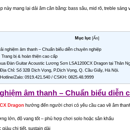
p này mang lại dải âm cân bằng: bass sâu, mid rõ, treble sáng 
Mục lục
[
Ẩn
]
ải nghiệm âm thanh – Chuẩn biểu diễn chuyên nghiệp
 Trang bị & hoàn thiện cao cấp
mua Đàn Guitar Acoustic Lương Sơn LSA1200CX Dragon tại Thân N
Địa Chỉ: Số 32B Dịch Vọng, P.Dịch Vọng, Q. Cầu Giấy, Hà Nội.
Hotline/Zalo: 0919.421.540 / CSKH: 0825.48.9999
nghiệm âm thanh – Chuẩn biểu diễn 
CX Dragon
hướng đến người chơi có yêu cầu cao về âm than
ng lớn, độ vang tốt – phù hợp chơi solo hoặc sân khấu
giàu chi tiết, sustain dài