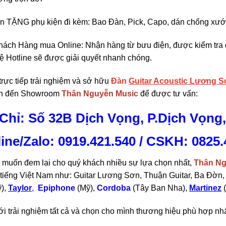
n TẶNG phụ kiện đi kèm: Bao Đàn, Pick, Capo, dán chống xướ
hách Hàng mua Online: Nhận hàng từ bưu điện, được kiểm tra đà
hệ Hotline sẽ được giải quyết nhanh chóng.
rực tiếp trải nghiệm và sở hữu
Đàn
Guitar Acoustic Lương
h đến Showroom
Thân Nguyễn Music
để được tư vấn:
 Chỉ: Số 32B Dịch Vọng, P.Dịch Vọng,
line/Zalo: 0919.421.540 / CSKH:
0825.
muốn đem lại cho quý khách nhiều sự lựa chọn nhất,
Thân Ng
i tiếng Việt Nam như: Guitar Lương Sơn, Thuận Guitar, Ba Đờ
),
Taylor
,
Epiphone
(Mỹ),
Cordoba
(Tây Ban Nha),
Martinez
(
ới trải nghiệm tất cả và chọn cho mình thương hiệu phù hợp nhấ