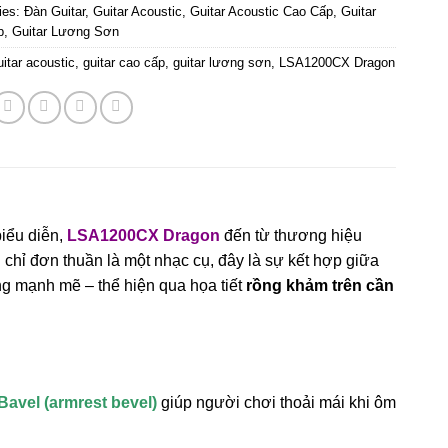
ies:
Đàn Guitar
,
Guitar Acoustic
,
Guitar Acoustic Cao Cấp
,
Guitar
p
,
Guitar Lương Sơn
uitar acoustic
,
guitar cao cấp
,
guitar lương sơn
,
LSA1200CX Dragon
iểu diễn,
LSA1200CX Dragon
đến từ thương hiệu
chỉ đơn thuần là một nhạc cụ, đây là sự kết hợp giữa
ng mạnh mẽ – thể hiện qua họa tiết
rồng khảm trên cần
Bavel (armrest bevel)
giúp người chơi thoải mái khi ôm