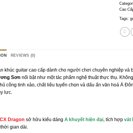
Categor
Cao Cấ
Tags:
g
ION
REVIEWS (0)
n khúc guitar cao cấp dành cho người chơi chuyên nghiệp và b
ương Sơn
nổi bật như một tác phẩm nghệ thuật thực thụ. Không 
thủ công tinh xảo, chất liệu tuyển chọn và dấu ấn văn hoá Á Đô
y lực.
CX Dragon
sở hữu kiểu dáng
A khuyết hiện đại
, tích hợp
vát 
thời gian dài.