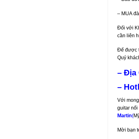
– MUA đà
Đối với K
cần liên 
Để được t
Quý khác
– Địa
– Hot
Với mong 
guitar nổ
Martin
(
Mỹ
Mời bạn t