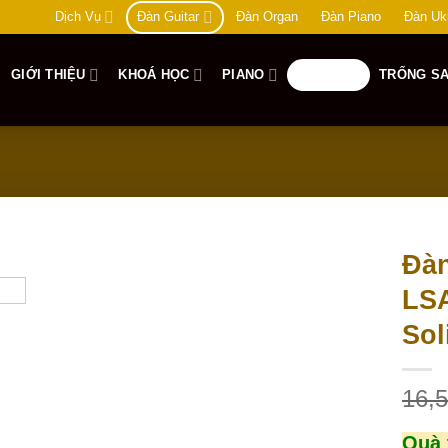
Dịch Vụ
Đàn Guitar
Đàn Organ
Đàn Piano
Đàn Uk
GIỚI THIỆU
KHOÁ HỌC
PIANO
GUITAR
TRỐNG SA
Đàn
LSA
Add to
wishlist
Sol
16,
Quà 