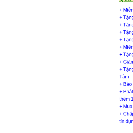
+ Miễ
+ Tặn
+ Tặn
+ Tặn
+ Tặn
+ Miế
+ Tặng
+ Giảm
+ Tặng
Tâm
+ Bảo
+ Phát
thêm 1
+ Mua
+ Chấp
tín d