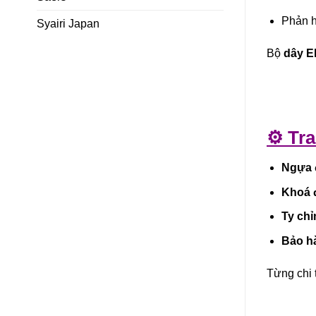
Phản h
Syairi Japan
Bộ
dây El
⚙️ Tr
Ngựa 
Khoá 
Ty chỉ
Bảo h
Từng chi 