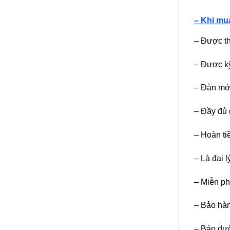
– Khi m
– Được th
– Được kỹ
– Đàn mới
– Đầy đủ 
– Hoàn t
– Là đại l
– Miễn ph
– Bảo hàn
– Bảo dưỡ