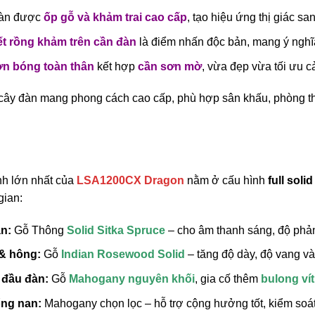
đàn được
ốp gỗ và khảm trai cao cấp
, tạo hiệu ứng thị giác sa
ết rồng khảm trên cần đàn
là điểm nhấn độc bản, mang ý ngh
ơn bóng toàn thân
kết hợp
cần sơn mờ
, vừa đẹp vừa tối ưu c
cây đàn mang phong cách cao cấp, phù hợp sân khấu, phòng t
h lớn nhất của
LSA1200CX Dragon
nằm ở cấu hình
full solid
gian:
n:
Gỗ Thông
Solid Sitka Spruce
– cho âm thanh sáng, độ phả
& hông:
Gỗ
Indian Rosewood Solid
– tăng độ dày, độ vang và
 đầu đàn:
Gỗ
Mahogany nguyên khối
, gia cố thêm
bulong vít
ống nan:
Mahogany chọn lọc – hỗ trợ cộng hưởng tốt, kiểm soá