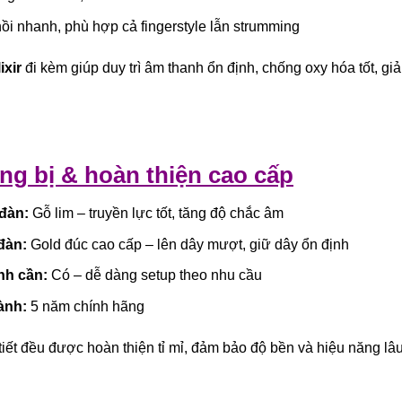
ồi nhanh, phù hợp cả fingerstyle lẫn strumming
ixir
đi kèm giúp duy trì âm thanh ổn định, chống oxy hóa tốt, giả
ang bị & hoàn thiện cao cấp
đàn:
Gỗ lim – truyền lực tốt, tăng độ chắc âm
đàn:
Gold đúc cao cấp – lên dây mượt, giữ dây ổn định
nh cần:
Có – dễ dàng setup theo nhu cầu
ành:
5 năm chính hãng
tiết đều được hoàn thiện tỉ mỉ, đảm bảo độ bền và hiệu năng lâu