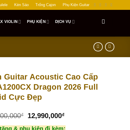
ulele
Kèn Sáo
Trống Cajon
Phụ Kiện Guitar
X VIOLIN
PHỤ KIỆN
DỊCH VỤ
 Guitar Acoustic Cao Cấp
1200CX Dragon 2026 Full
id Cực Đẹp
500,000
12,990,000
₫
₫
tặng & phụ kiện đi kèm: