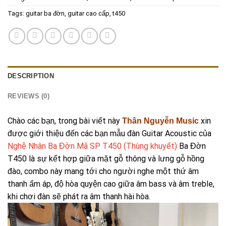
Tags:
guitar ba đờn
,
guitar cao cấp
,
t450
DESCRIPTION
REVIEWS (0)
Chào các bạn, trong bài viết này
xin
Thân Nguyễn Music
được giới thiệu đến các bạn mẫu đàn Guitar Acoustic của
Nghệ Nhân Ba Đờn Mã SP T450 (Thùng khuyết)
Ba Đờn
T450 là sự kết hợp giữa mặt gỗ thông và lưng gỗ hồng
đào, combo này mang tới cho người nghe một thứ âm
thanh ấm áp, độ hòa quyện cao giữa âm bass và âm treble,
khi chơi đàn sẽ phát ra âm thanh hài hòa.