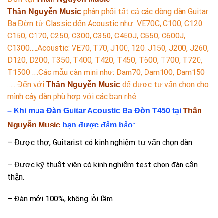
phân phối tất cả các dòng đàn Guitar
Thân Nguyễn Music
Ba Đờn từ Classic đến Acoustic như: VE70C, C100, C120.
C150, C170, C250, C300, C350, C450J, C550, C600J,
C1300…..Acoustic: VE70, T70, J100, 120, J150, J200, J260,
D120, D200, T350, T400, T420, T450, T600, T700, T720,
T1500 ….Các mẫu đàn mini như: Dam70, Dam100, Dam150
….. Đến với
để được tư vấn chọn cho
Thân Nguyễn Music
mình cây đàn phù hợp với các bạn nhé.
– Khi mua Đàn Guitar Acoustic Ba Đờn T450
tại
Thân
Nguyễn Music
bạn được đảm bảo:
– Được thợ, Guitarist có kinh nghiệm tư vấn chọn đàn.
– Được kỹ thuật viên có kinh nghiệm test chọn đàn cận
thận.
– Đàn mới 100%, không lỗi lầm