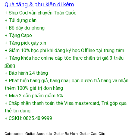
Quà tặng & phụ kiện đi kèm
+ Ship Cod vận chuyển Toàn Quốc
+ Túi đựng đàn
+ Bộ dây dự phòng
+ Tặng Capo
+ Tặng pick gảy xịn
+ Giảm 10% học phí khi đăng ký học Offline tại trung tâm
+
Tặng khóa học online cấp tốc thực chiến trị giá 3 triệu
đồng
+ Bảo hành 24 tháng
+ Phát hiện hàng giả, hàng nhái, bạn được trả hàng và nhận
thêm 100% giá trị đơn hàng
+ Mua 2 sản phẩm giảm 5%
+ Chấp nhận thanh toán thẻ Visa mastercard, Trả góp qua
thẻ tín dụng…
+ CSKH: 0825.48.9999
Categories:
Guitar Acoustic
,
Guitar Ba Đờn
,
Guitar Cao Cấp