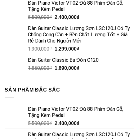
Đàn Piano Victor VT02 Đủ 88 Phím Đàn Gỗ,
Tặng Kèm Pedal
5,500,000
₫
2,400,000
₫
Đàn Guitar Classic Lương Sơn LSC120J Có Ty
Chống Cong Cần + Bền Chất Lượng Tốt + Giá
Rẻ Dành Cho Người Mới
1,300,000
₫
1,299,000
₫
Đàn Guitar Classic Ba Đờn C120
1,850,000
₫
1,690,000
₫
SẢN PHẨM ĐẶC SẮC
Đàn Piano Victor VT02 Đủ 88 Phím Đàn Gỗ,
Tặng Kèm Pedal
5,500,000
₫
2,400,000
₫
Đàn Guitar Classic Lương Sơn LSC120J Có Ty