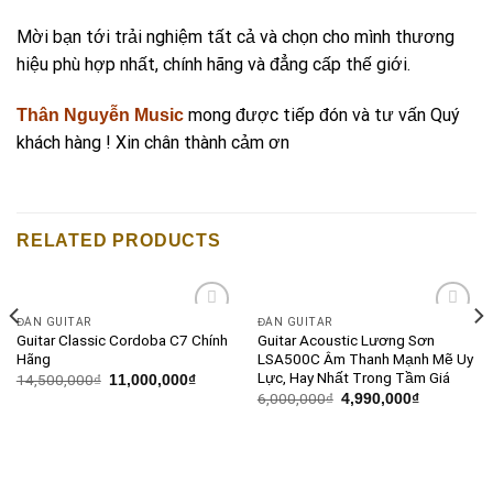
Mời bạn tới trải nghiệm tất cả và chọn cho mình thương
hiệu phù hợp nhất, chính hãng và đẳng cấp thế giới.
mong được tiếp đón và tư vấn Quý
Thân Nguyễn Music
khách hàng ! Xin chân thành cảm ơn
RELATED PRODUCTS
ĐÀN GUITAR
ĐÀN GUITAR
Add to
Add to
Guitar Classic Cordoba C7 Chính
Guitar Acoustic Lương Sơn
wishlist
wishlist
Hãng
LSA500C Âm Thanh Mạnh Mẽ Uy
Lực, Hay Nhất Trong Tầm Giá
14,500,000
₫
11,000,000
₫
6,000,000
₫
4,990,000
₫