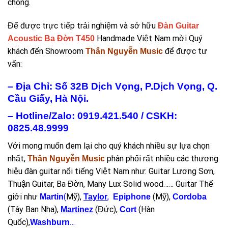
chóng.
Để được trực tiếp trải nghiệm và sở hữu
Đàn Guitar
Handmade Việt Nam mời Quý
Acoustic Ba Đờn T450
khách đến Showroom
để được tư
Thân Nguyễn Music
vấn:
– Địa Chỉ: Số 32B Dịch Vọng, P.Dịch Vọng, Q.
Cầu Giấy, Hà Nội.
– Hotline/Zalo: 0919.421.540 / CSKH:
0825.48.9999
Với mong muốn đem lại cho quý khách nhiều sự lựa chọn
nhất,
phân phối rất nhiều các thương
Thân Nguyễn Music
hiệu đàn guitar nổi tiếng Việt Nam như: Guitar Lương Sơn,
Thuận Guitar, Ba Đờn, Many Lux Solid wood…… Guitar Thế
giới như
(
Mỹ),
,
(Mỹ),
Martin
Taylor
Epiphone
Cordoba
(Tây Ban Nha),
(Đức),
(Hàn
Martinez
Cort
Quốc),
…
Washburn