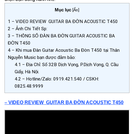
Mục lục
[
Ẩn
]
1
– VIDEO REVIEW GUITAR BA ĐỜN ACOUSTIC T450
2
– Ảnh Chi Tiết Sp:
3
– THÔNG SỐ ĐÀN BA ĐỜN GUITAR ACOUSTIC BA
ĐỜN T450
4
– Khi mua Đàn Guitar Acoustic Ba Đờn T450 tại Thân
Nguyễn Music bạn được đảm bảo:
4.1
– Địa Chỉ: Số 32B Dịch Vọng, P.Dịch Vọng, Q. Cầu
Giấy, Hà Nội.
4.2
– Hotline/Zalo: 0919.421.540 / CSKH:
0825.48.9999
– VIDEO REVIEW GUITAR BA ĐỜN ACOUSTIC T450