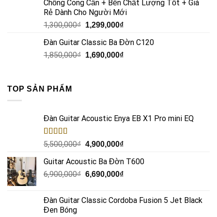
Chống Cong Cần + Bền Chất Lượng Tốt + Giá
Rẻ Dành Cho Người Mới
1,300,000
₫
1,299,000
₫
Đàn Guitar Classic Ba Đờn C120
1,850,000
₫
1,690,000
₫
TOP SẢN PHẨM
Đàn Guitar Acoustic Enya EB X1 Pro mini EQ
Rated
5.00
5,500,000
₫
4,900,000
₫
out of 5
Guitar Acoustic Ba Đờn T600
6,900,000
₫
6,690,000
₫
Đàn Guitar Classic Cordoba Fusion 5 Jet Black
Đen Bóng