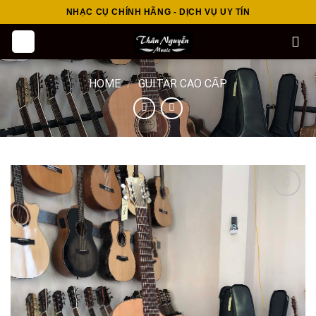
Skip
NHẠC CỤ CHÍNH HÃNG - DỊCH VỤ UY TÍN
to
content
HOME
/
GUITAR CAO CẤP
Add to
wishlist