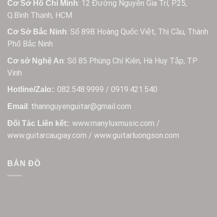
: 12 Đường Nguyễn Gia Trí, P.25,
Cơ Sở Hồ Chí Minh
Q.Bình Thạnh, HCM
: Số 89B Hoàng Quốc Việt, Thị Cầu, Thành
Cơ Sở Bắc Ninh
Phố Bắc Ninh
: Số 85 Phùng Chí Kiên, Hà Huy Tập, TP
Cơ sở Nghệ An
Vinh
: 082.548.9999 / 0919.421.540
Hotline/Zalo:
: thannguyenguitar@gmail.com
Email
: www.manyluxmusic.com /
Đối Tác Liên kết:
www.guitarcaugiay.com / www.guitarluongson.com
BẢN ĐỒ