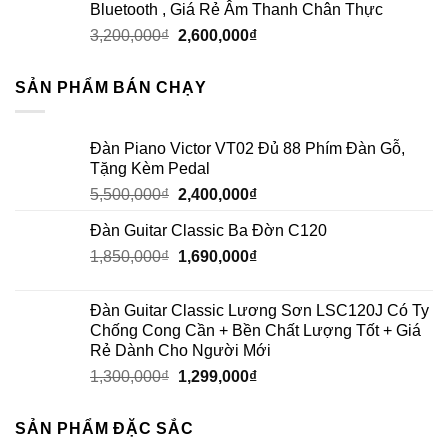
Bluetooth , Giá Rẻ Âm Thanh Chân Thực
3,200,000
₫
2,600,000
₫
SẢN PHẨM BÁN CHẠY
Đàn Piano Victor VT02 Đủ 88 Phím Đàn Gỗ,
Tặng Kèm Pedal
5,500,000
₫
2,400,000
₫
Đàn Guitar Classic Ba Đờn C120
1,850,000
₫
1,690,000
₫
Đàn Guitar Classic Lương Sơn LSC120J Có Ty
Chống Cong Cần + Bền Chất Lượng Tốt + Giá
Rẻ Dành Cho Người Mới
1,300,000
₫
1,299,000
₫
SẢN PHẨM ĐẶC SẮC