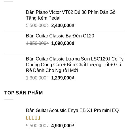
Đàn Piano Victor VT02 Đủ 88 Phím Đàn Gỗ,
Tặng Kèm Pedal
5,500,000
₫
2,400,000
₫
Đàn Guitar Classic Ba Đờn C120
1,850,000
₫
1,690,000
₫
Đàn Guitar Classic Lương Sơn LSC120J Có Ty
Chống Cong Cần + Bền Chất Lượng Tốt + Giá
Rẻ Dành Cho Người Mới
1,300,000
₫
1,299,000
₫
TOP SẢN PHẨM
Đàn Guitar Acoustic Enya EB X1 Pro mini EQ
Rated
5.00
5,500,000
₫
4,900,000
₫