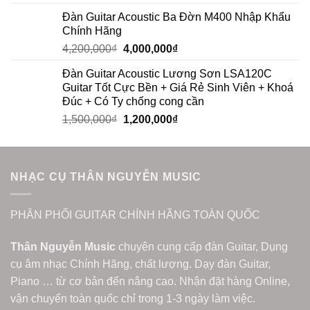
out of 5
Đàn Guitar Acoustic Ba Đờn M400 Nhập Khẩu
Chính Hãng
4,200,000
₫
4,000,000
₫
Đàn Guitar Acoustic Lương Sơn LSA120C
Guitar Tốt Cực Bền + Giá Rẻ Sinh Viên + Khoá
Đúc + Có Ty chống cong cần
1,500,000
₫
1,200,000
₫
NHẠC CỤ THÂN NGUYỄN MUSIC
PHÂN PHỐI GUITAR CHÍNH HÃNG TOÀN QUỐC
Thân Nguyễn Music
chuyên cung cấp đàn Guitar, Dụng
cụ âm nhạc Chính Hãng, chất lượng. Dạy đàn Guitar,
Piano … từ cơ bản đến nâng cao. Nhận đặt hàng Online,
vận chuyển toàn quốc chỉ trong 1-3 ngày làm việc.