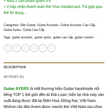
+ Mua 2 sản phẩm giảm 5%
+ Chấp nhận thanh toán thẻ Visa mastercard, Trả góp qua
thẻ tín dụng…
Categories:
Đàn Guitar
,
Guitar Acoustic
,
Guitar Acoustic Cao Cấp
,
Guitar Ayers
,
Guitar Cao Cấp
Tags:
guitar acoustic
,
guitar ayers
,
guitar cao cấp
,
guitar custom
DESCRIPTION
REVIEWS (0)
Guitar AYERS
là một thương hiệu Guitar handmade nổi
tiếng TOP 1 thế giới đến từ Đài Loan, hiện tại nhà máy sản
xuất đang được đặt tại Biên Hoà, Đồng Nai, Việt Nam,
Những cây đàn Ayers được người thợ Việt Nam gia công