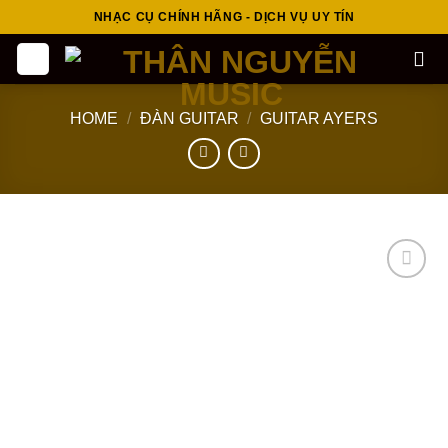
Skip
NHẠC CỤ CHÍNH HÃNG - DỊCH VỤ UY TÍN
to
content
HOME
/
ĐÀN GUITAR
/
GUITAR AYERS
Add to
wishlist