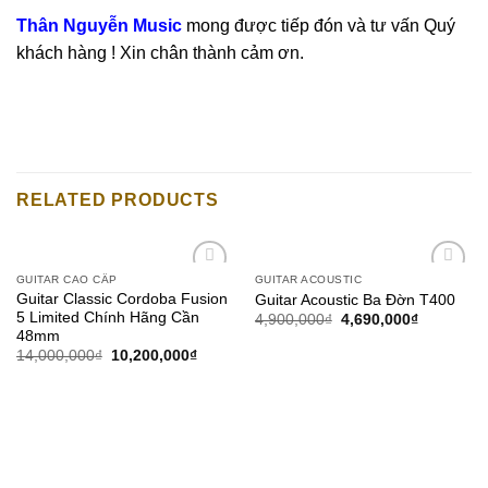
Thân Nguyễn Music
mong được tiếp đón và tư vấn Quý
khách hàng ! Xin chân thành cảm ơn.
RELATED PRODUCTS
GUITAR CAO CẤP
GUITAR ACOUSTIC
Add to
Add to
Guitar Classic Cordoba Fusion
Guitar Acoustic Ba Đờn T400
wishlist
wishlist
5 Limited Chính Hãng Cần
4,900,000
₫
4,690,000
₫
48mm
14,000,000
₫
10,200,000
₫