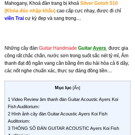
Mahogany, Khoá đàn trang bị khoá
Silver Gotoh 510
(Khóa đúc nhập khẩu)
cao cấp cực nhạy, được đi chỉ
viền Trai
cự kỳ đẹp và sang trọng…
Những cây đàn
Guitar Handmade
Guitar
Ayers
được gia
công rất chắc chắn, nước sơn trong suốt sắc nét tỷ mỉ, Âm
thanh đạt độ ngân vang cân bằng êm dịu hài hòa cả 6 dây,
các nốt nghe chuẩn xác, thực sự đáng đồng tiền…
Mục lục
[
Ẩn
]
1
Video Review âm thanh đàn Guitar Acoustic Ayers Koi
Fish Auditorium:
2
Hình ảnh cây đàn Guitar Acoustic Ayers Koi Fish
Auditorium:
3
THÔNG SỐ ĐÀN GUITAR ACOUSTIC Ayers Koi Fish