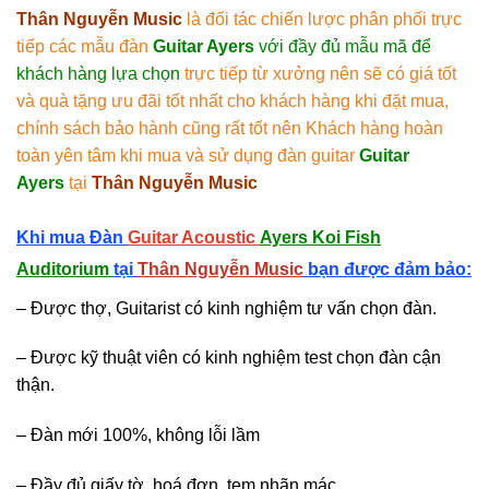
Thân Nguyễn Music
là đối tác chiến lược phân phối trực
tiếp các mẫu đàn
Guitar Ayers
với đầy đủ mẫu mã để
khách hàng lựa chọn
trực tiếp từ xưởng nên sẽ có giá tốt
và quà tặng ưu đãi tốt nhất cho khách hàng khi đặt mua,
chính sách bảo hành cũng rất tốt nên Khách hàng hoàn
toàn yên tâm khi mua và sử dụng đàn guitar
Guitar
Ayers
tại
Thân Nguyễn Music
Khi mua Đàn
Guitar Acoustic
Ayers Koi Fish
Auditorium
tại
Thân Nguyễn Music
bạn được đảm bảo:
– Được thợ, Guitarist có kinh nghiệm tư vấn chọn đàn.
– Được kỹ thuật viên có kinh nghiệm test chọn đàn cận
thận.
– Đàn mới 100%, không lỗi lầm
– Đầy đủ giấy tờ, hoá đơn, tem nhãn mác…