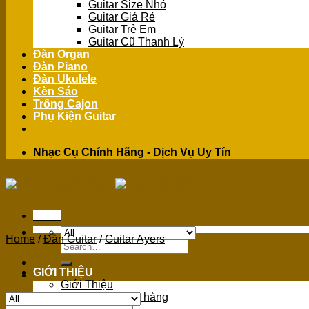
Guitar Size Nhỏ
Guitar Giá Rẻ
Guitar Trẻ Em
Guitar Cũ Thanh Lý
Đàn Organ
Đàn Piano
Đàn Ukulele
Kèn Sáo
Trống Cajon
Phụ Kiện Guitar
Nhạc Cụ Chính Hãng - Dịch Vụ Uy Tín
Menu
Home
/
Đàn Guitar
/
Guitar Ayers
Search
for:
GIỚI THIỆU
Giới Thiệu
Chính sách mua hàng