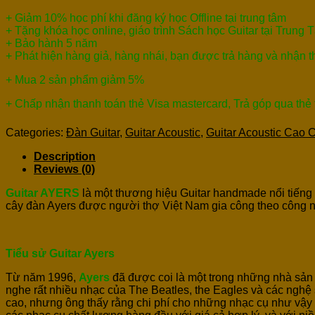
+ Giảm 10% học phí khi đăng ký học Offline tại trung tâm
+ Tặng khóa học online, giáo trình Sách học Guitar tại Trung 
+ Bảo hành 5 năm
+ Phát hiện hàng giả, hàng nhái, bạn được trả hàng và nhận 
+ Mua 2 sản phẩm giảm 5%
+ Chấp nhận thanh toán thẻ Visa mastercard, Trả góp qua thẻ
Categories:
Đàn Guitar
,
Guitar Acoustic
,
Guitar Acoustic Cao 
Description
Reviews (0)
Guitar AYERS
là một thương hiệu Guitar handmade nổi tiếng
cây đàn Ayers được người thợ Việt Nam gia công theo công 
Tiểu sử Guitar Ayers
Từ năm 1996,
Ayers
đã được coi là một trong những nhà sản x
nghe rất nhiều nhạc của The Beatles, the Eagles và các nghệ 
cao, nhưng ông thấy rằng chi phí cho những nhạc cụ như vậy đ