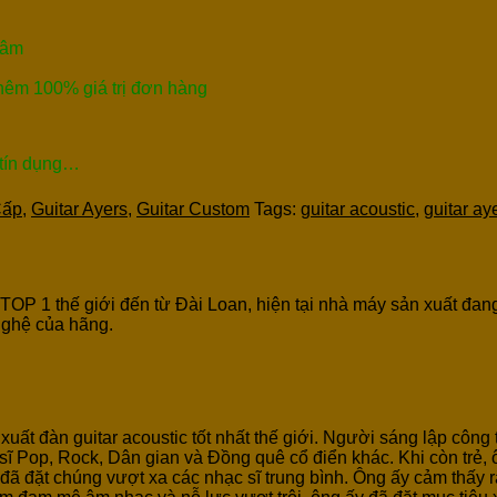
Tâm
thêm 100% giá trị đơn hàng
 tín dụng…
Cấp
,
Guitar Ayers
,
Guitar Custom
Tags:
guitar acoustic
,
guitar ay
 TOP 1 thế giới đến từ Đài Loan, hiện tại nhà máy sản xuất đa
nghệ của hãng.
uất đàn guitar acoustic tốt nhất thế giới. Người sáng lập công
sĩ Pop, Rock, Dân gian và Đồng quê cổ điển khác. Khi còn trẻ,
ã đặt chúng vượt xa các nhạc sĩ trung bình. Ông ấy cảm thấy r