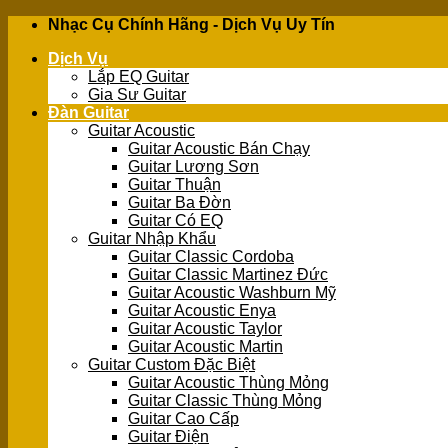
Skip
Nhạc Cụ Chính Hãng - Dịch Vụ Uy Tín
to
Dịch Vụ
content
Lắp EQ Guitar
Gia Sư Guitar
Đàn Guitar
Guitar Acoustic
Guitar Acoustic Bán Chạy
Guitar Lương Sơn
Guitar Thuận
Guitar Ba Đờn
Guitar Có EQ
Guitar Nhập Khẩu
Guitar Classic Cordoba
Guitar Classic Martinez Đức
Guitar Acoustic Washburn Mỹ
Guitar Acoustic Enya
Guitar Acoustic Taylor
Guitar Acoustic Martin
Guitar Custom Đặc Biệt
Guitar Acoustic Thùng Mỏng
Guitar Classic Thùng Mỏng
Guitar Cao Cấp
Guitar Điện