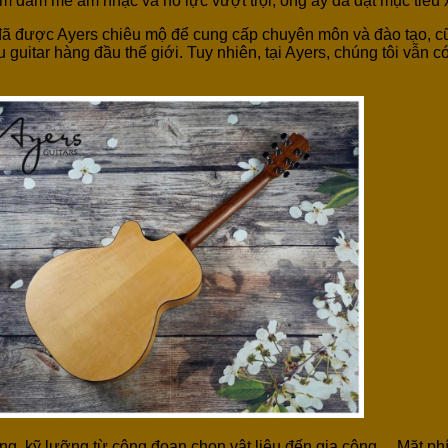
ềm đam mê âm nhạc và nỗ lực vượt trội, ông ấy đã đặt mục tiêu 
đã được Ayers chiêu mộ để cung cấp chuyên môn và đào tạo, cũng
guitar hàng đầu thế giới. Tuy nhiên, tại Ayers, chúng tôi vẫn c
ông, kỹ lưỡng từ công đoạn chọn vật liệu đến gia công… Mặt 