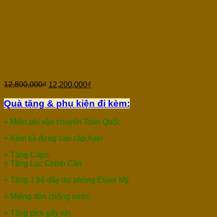
Đàn Guitar Acoustic Ayers 
12,800,000
₫
12,200,000
₫
Quà tặng & phụ kiện đi kèm:
+ Miễn phí vận chuyển Toàn Quốc
+ Kèm túi đựng cao cấp Ayer
+ Tặng Capo
+ Tặng Lục Chỉnh Cần
+ Tặng 1 bộ dây dự phòng Elixer Mỹ
+ Miếng dán chống xước
+ Tặng pick gảy xịn