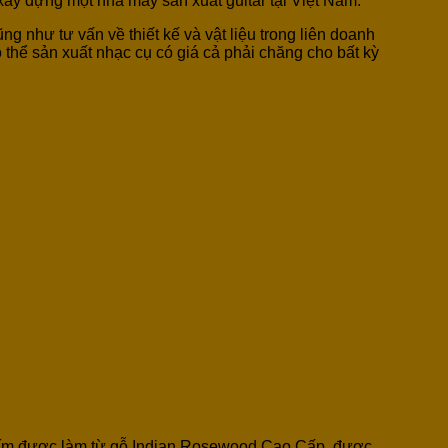
xây dựng một nhà máy sản xuất guitar tại Việt Nam.
 như tư vấn về thiết kế và vật liệu trong liên doanh
ó thể sản xuất nhạc cụ có giá cả phải chăng cho bất kỳ
phím được làm từ gỗ Indian Rosewood Cao Cấp,
được