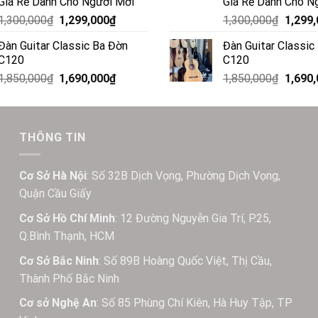
Giá Rẻ Dành Cho Người Mới
Giá Rẻ Dành Cho N
1,300,000
₫
1,299,000
₫
1,300,000
₫
1,299
Đàn Guitar Classic Ba Đờn
Đàn Guitar Classic
C120
C120
1,850,000
₫
1,690,000
₫
1,850,000
₫
1,690
THÔNG TIN
Cơ Sở Hà Nội
: Số 32B Dịch Vọng, Phường Dịch Vọng,
Quận Cầu Giấy
Cơ Sở Hồ Chí Minh
: 12 Đường Nguyễn Gia Trí, P.25,
Q.Bình Thạnh, HCM
Cơ Sở Bắc Ninh
: Số 89B Hoàng Quốc Việt, Thị Cầu,
Thành Phố Bắc Ninh
Cơ sở Nghệ An
: Số 85 Phùng Chí Kiên, Hà Huy Tập, TP