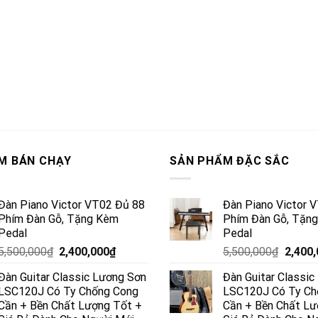
M BÁN CHẠY
SẢN PHẨM ĐẶC SẮC
Đàn Piano Victor VT02 Đủ 88
Đàn Piano Victor 
Phím Đàn Gỗ, Tặng Kèm
Phím Đàn Gỗ, Tặn
Pedal
Pedal
5,500,000
₫
2,400,000
₫
5,500,000
₫
2,400
Đàn Guitar Classic Lương Sơn
Đàn Guitar Classi
LSC120J Có Ty Chống Cong
LSC120J Có Ty Ch
Cần + Bền Chất Lượng Tốt +
Cần + Bền Chất Lư