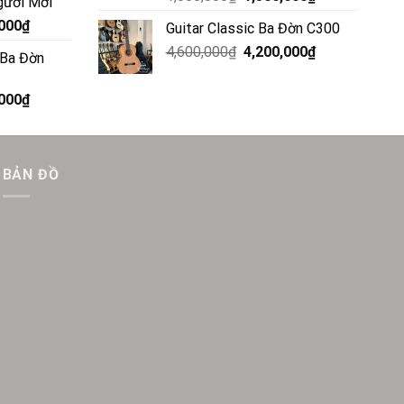
gười Mới
,000
₫
Guitar Classic Ba Đờn C300
4,600,000
₫
4,200,000
₫
 Ba Đờn
,000
₫
BẢN ĐỒ