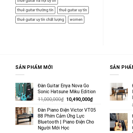
thuê guitar hà nội uy tín
thuê guitar thường tín
thuê guitar uy tín
thuê guitar uy tín chất lượng
women
SẢN PHẨM MỚI
SẢN PHẨ
Đàn Guitar Enya Nova Go
Sonic Hatsune Miku Edition
11,000,000
₫
10,490,000
₫
Đàn Piano Điện Victor VT05
88 Phím Cảm Ứng Lực
Bluetooth | Piano Điện Cho
Người Mới Học