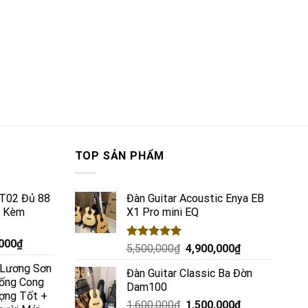
TOP SẢN PHẨM
VT02 Đủ 88
Đàn Guitar Acoustic Enya EB
g Kèm
X1 Pro mini EQ
,000
₫
Rated
5.00
5,500,000
₫
4,900,000
₫
out of 5
c Lương Sơn
Đàn Guitar Classic Ba Đờn
ống Cong
Dam100
ợng Tốt +
1,600,000
₫
1,500,000
₫