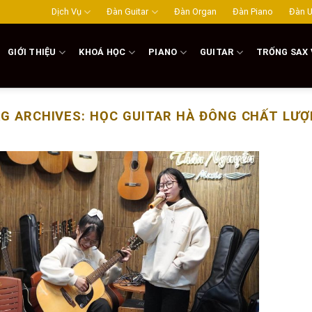
Dịch Vụ
Đàn Guitar
Đàn Organ
Đàn Piano
Đàn U
GIỚI THIỆU
KHOÁ HỌC
PIANO
GUITAR
TRỐNG SAX 
G ARCHIVES:
HỌC GUITAR HÀ ĐÔNG CHẤT LƯ