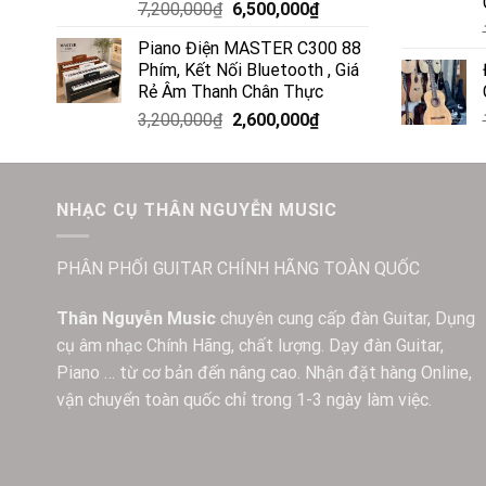
7,200,000
₫
6,500,000
₫
Piano Điện MASTER C300 88
Phím, Kết Nối Bluetooth , Giá
Rẻ Âm Thanh Chân Thực
3,200,000
₫
2,600,000
₫
NHẠC CỤ THÂN NGUYỄN MUSIC
PHÂN PHỐI GUITAR CHÍNH HÃNG TOÀN QUỐC
Thân Nguyễn Music
chuyên cung cấp đàn Guitar, Dụng
cụ âm nhạc Chính Hãng, chất lượng. Dạy đàn Guitar,
Piano … từ cơ bản đến nâng cao. Nhận đặt hàng Online,
vận chuyển toàn quốc chỉ trong 1-3 ngày làm việc.