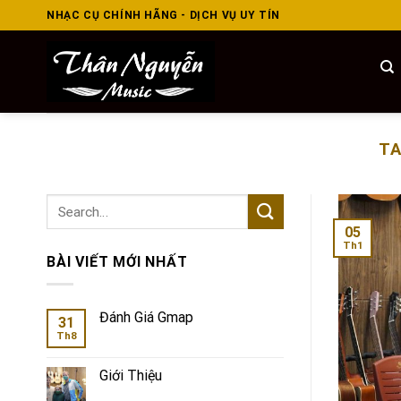
Skip
NHẠC CỤ CHÍNH HÃNG - DỊCH VỤ UY TÍN
to
content
TA
05
Th1
BÀI VIẾT MỚI NHẤT
Đánh Giá Gmap
31
Th8
Giới Thiệu