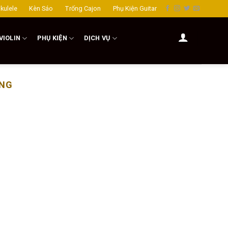
kulele
Kèn Sáo
Trống Cajon
Phụ Kiện Guitar
VIOLIN
PHỤ KIỆN
DỊCH VỤ
ỢNG