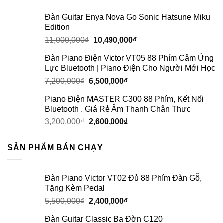
Đàn Guitar Enya Nova Go Sonic Hatsune Miku
Edition
11,000,000
₫
10,490,000
₫
Đàn Piano Điện Victor VT05 88 Phím Cảm Ứng
Lực Bluetooth | Piano Điện Cho Người Mới Học
7,200,000
₫
6,500,000
₫
Piano Điện MASTER C300 88 Phím, Kết Nối
Bluetooth , Giá Rẻ Âm Thanh Chân Thực
3,200,000
₫
2,600,000
₫
SẢN PHẨM BÁN CHẠY
Đàn Piano Victor VT02 Đủ 88 Phím Đàn Gỗ,
Tặng Kèm Pedal
5,500,000
₫
2,400,000
₫
Đàn Guitar Classic Ba Đờn C120