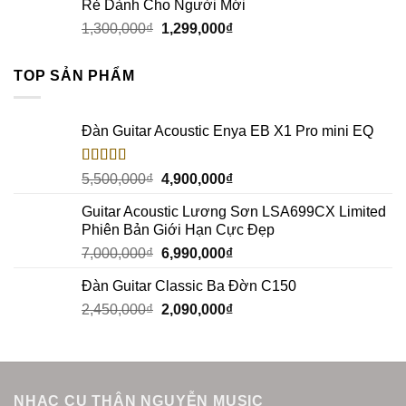
Rẻ Dành Cho Người Mới
1,300,000
₫
1,299,000
₫
TOP SẢN PHẨM
Đàn Guitar Acoustic Enya EB X1 Pro mini EQ
Rated
5.00
5,500,000
₫
4,900,000
₫
out of 5
Guitar Acoustic Lương Sơn LSA699CX Limited
Phiên Bản Giới Hạn Cực Đẹp
7,000,000
₫
6,990,000
₫
Đàn Guitar Classic Ba Đờn C150
2,450,000
₫
2,090,000
₫
NHẠC CỤ THÂN NGUYỄN MUSIC