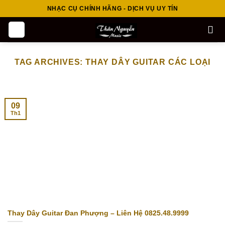
Skip
NHẠC CỤ CHÍNH HÃNG - DỊCH VỤ UY TÍN
to
content
TAG ARCHIVES:
THAY DÂY GUITAR CÁC LOẠI
09
Th1
Thay Dây Guitar Đan Phượng – Liên Hệ 0825.48.9999