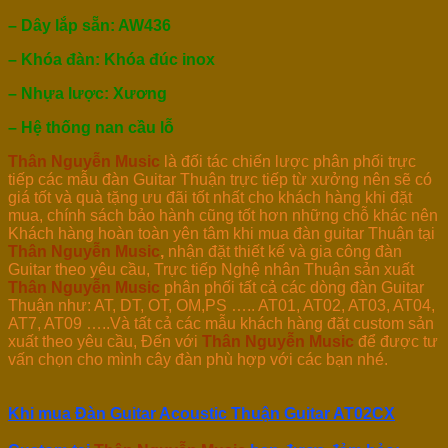
– Dây lắp sẵn: AW436
– Khóa đàn: Khóa đúc inox
– Nhựa lược: Xương
– Hệ thống nan cầu lỗ
Thân Nguyễn Music
là đối tác chiến lược phân phối trực
tiếp các mẫu đàn Guitar Thuận trực tiếp từ xưởng nên sẽ có
giá tốt và quà tặng ưu đãi tốt nhất cho khách hàng khi đặt
mua, chính sách bảo hành cũng tốt hơn những chỗ khác nên
Khách hàng hoàn toàn yên tâm khi mua đàn guitar Thuận tại
Thân Nguyễn Music
,
nhận đặt thiết kế và gia công đàn
Guitar theo yêu cầu, Trực tiếp Nghệ nhân Thuận sản xuất
Thân Nguyễn Music
phân phối tất cả các dòng đàn Guitar
Thuận như: AT, DT, OT, OM,PS ….. AT01, AT02, AT03, AT04,
AT7, AT09 …..Và tất cả các mẫu khách hàng đặt custom sản
xuất theo yêu cầu, Đến với
Thân Nguyễn Music
để được tư
vấn chọn cho mình cây đàn phù hợp với các bạn nhé.
Khi mua Đàn Guitar Acoustic Thuận Guitar AT02CX