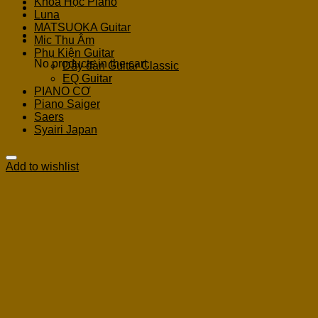
Khoá Học Piano
Luna
MATSUOKA Guitar
Cart
Mic Thu Âm
Phụ Kiện Guitar
No products in the cart.
Dây đàn Guitar Classic
EQ Guitar
PIANO CƠ
Piano Saiger
Saers
Syairi Japan
Add to wishlist