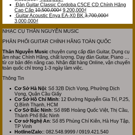
Đàn Guitar Classic Cordoba C5CE CD Chính Hãng
Cao Cấp
10,500,000
₫
9,200,000
₫
Guitar Acoustic Enya EA-X0 BK
3,700,000
₫
3,000,000
₫
NHẠC CỤ THÂN NGUYỄN MUSIC
PHÂN PHỐI GUITAR CHÍNH HÃNG TOÀN QUỐC
Thân Nguyễn Music
chuyên cung cấp đàn Guitar, Dụng cụ
âm nhạc Chính Hãng, chất lượng. Dạy đàn Guitar, Piano …
từ cơ bản đến nâng cao. Nhận đặt hàng Online, vận chuyển
toàn quốc chỉ trong 1-3 ngày làm việc.
Thông Tin
Cơ Sở Hà Nội
: Số 32B Dịch Vọng, Phường Dịch
Vọng, Quận Cầu Giấy
Cơ Sở Hồ Chí Minh
: 12 Đường Nguyễn Gia Trí, P.25,
Q.Bình Thạnh, HCM
Cơ Sở Bắc Ninh
: Số 89B Hoàng Quốc Việt, Thị Cầu,
Thành Phố Bắc Ninh
Cơ sở Nghệ An
: Số 85 Phùng Chí Kiên, Hà Huy Tập,
TP Vinh
Hotline/Zalo:
: 082.548.9999 / 0919.421.540