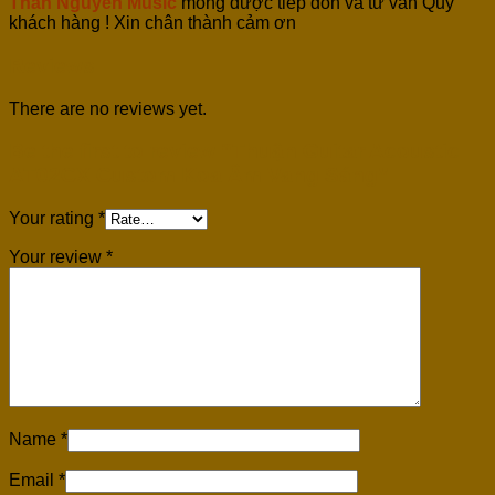
Thân Nguyễn Music
mong được tiếp đón và tư vấn Quý
khách hàng ! Xin chân thành cảm ơn
Reviews
There are no reviews yet.
Be the first to review “Thuận Guitar Acoustic
AT02CX Custom Koa Âm Vang Sáng”
Your rating
*
Your review
*
Name
*
Email
*