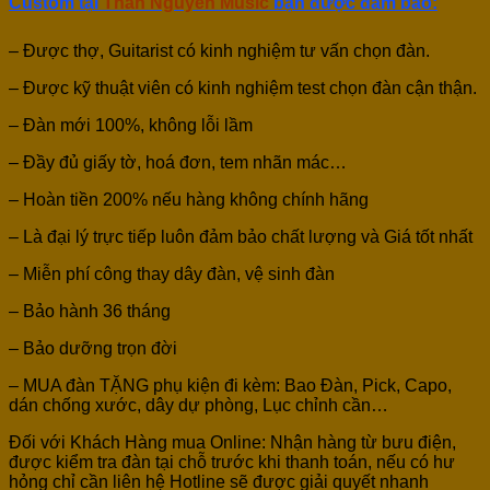
Custom
tại
Thân Nguyễn Music
bạn được đảm bảo:
– Được thợ, Guitarist có kinh nghiệm tư vấn chọn đàn.
– Được kỹ thuật viên có kinh nghiệm test chọn đàn cận thận.
– Đàn mới 100%, không lỗi lầm
– Đầy đủ giấy tờ, hoá đơn, tem nhãn mác…
– Hoàn tiền 200% nếu hàng không chính hãng
– Là đại lý trực tiếp luôn đảm bảo chất lượng và Giá tốt nhất
– Miễn phí công thay dây đàn, vệ sinh đàn
– Bảo hành 36 tháng
– Bảo dưỡng trọn đời
– MUA đàn TẶNG phụ kiện đi kèm: Bao Đàn, Pick, Capo,
dán chống xước, dây dự phòng, Lục chỉnh cần…
Đối với Khách Hàng mua Online: Nhận hàng từ bưu điện,
được kiểm tra đàn tại chỗ trước khi thanh toán, nếu có hư
hỏng chỉ cần liên hệ Hotline sẽ được giải quyết nhanh