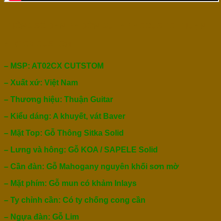
THÔNG SỐ ĐÀN BA ĐỜN GUITAR ACOUSTIC THUẬN
AT02CX CUSTOM
– MSP: AT02CX CUTSTOM
– Xuất xứ: Việt Nam
– Thương hiệu: Thuận Guitar
– Kiểu dáng: A khuyết, vát Baver
– Mặt Top: Gỗ Thông Sitka Solid
– Lưng và hông: Gỗ KOA / SAPELE Solid
– Cần đàn: Gỗ Mahogany nguyên khối sơn mờ
– Mặt phím: Gỗ mun có khảm Inlays
– Ty chỉnh cần: Có ty chống cong cần
– Ngựa đàn: Gỗ Lim