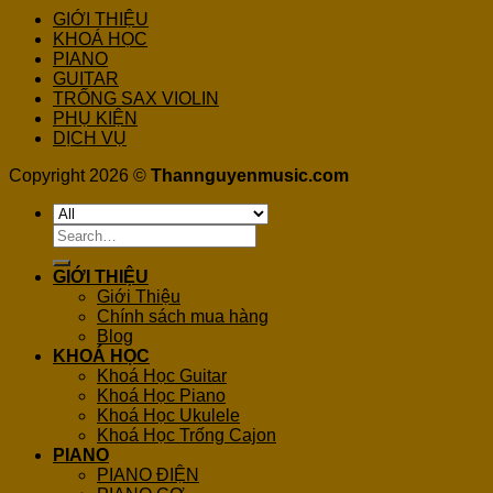
GIỚI THIỆU
KHOÁ HỌC
PIANO
GUITAR
TRỐNG SAX VIOLIN
PHỤ KIỆN
DỊCH VỤ
Copyright 2026 ©
Thannguyenmusic.com
Search
for:
GIỚI THIỆU
Giới Thiệu
Chính sách mua hàng
Blog
KHOÁ HỌC
Khoá Học Guitar
Khoá Học Piano
Khoá Học Ukulele
Khoá Học Trống Cajon
PIANO
PIANO ĐIỆN