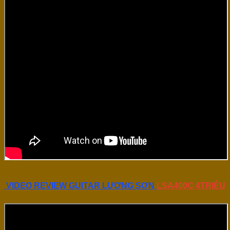
VIDEO REVIEW GUITAR LƯƠNG SƠN
LSA400C 4TRIỆU