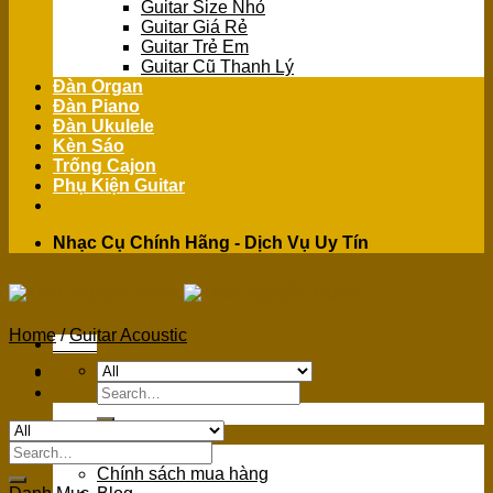
Guitar Size Nhỏ
Guitar Giá Rẻ
Guitar Trẻ Em
Guitar Cũ Thanh Lý
Đàn Organ
Đàn Piano
Đàn Ukulele
Kèn Sáo
Trống Cajon
Phụ Kiện Guitar
Nhạc Cụ Chính Hãng - Dịch Vụ Uy Tín
Home
/
Guitar Acoustic
Menu
Search
for:
GIỚI THIỆU
Search
Giới Thiệu
for:
Chính sách mua hàng