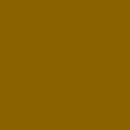
Thuận Guitar Acoustic
AT02CX Custom Koa Âm
Vang Sáng