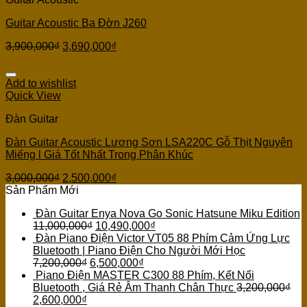
Guitar Acoustic Ba Đờn J260
3,900,000
₫
3,690,000
₫
Add to wishlist
Quick View
Đàn Guitar
Đàn Guitar Acoustic Lương Sơn LSA220C Gỗ Thịt Nguyên
Miếng l Giá Tốt Nhất Trong Phân Khúc
3,000,000
₫
2,500,000
₫
Sản Phẩm Mới
Đàn Guitar Enya Nova Go Sonic Hatsune Miku Edition
11,000,000
₫
10,490,000
₫
Đàn Piano Điện Victor VT05 88 Phím Cảm Ứng Lực
Bluetooth | Piano Điện Cho Người Mới Học
7,200,000
₫
6,500,000
₫
Piano Điện MASTER C300 88 Phím, Kết Nối
Bluetooth , Giá Rẻ Âm Thanh Chân Thực
3,200,000
₫
2,600,000
₫