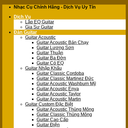
Skip
Nhạc Cụ Chính Hãng - Dịch Vụ Uy Tín
to
Dịch Vụ
content
Lắp EQ Guitar
Gia Sư Guitar
Đàn Guitar
Guitar Acoustic
Guitar Acoustic Bán Chạy
Guitar Lương Sơn
Guitar Thuận
Guitar Ba Đờn
Guitar Có EQ
Guitar Nhập Khẩu
Guitar Classic Cordoba
Guitar Classic Martinez Đức
Guitar Acoustic Washburn Mỹ
Guitar Acoustic Enya
Guitar Acoustic Taylor
Guitar Acoustic Martin
Guitar Custom Đặc Biệt
Guitar Acoustic Thùng Mỏng
Guitar Classic Thùng Mỏng
Guitar Cao Cấp
Guitar Điện