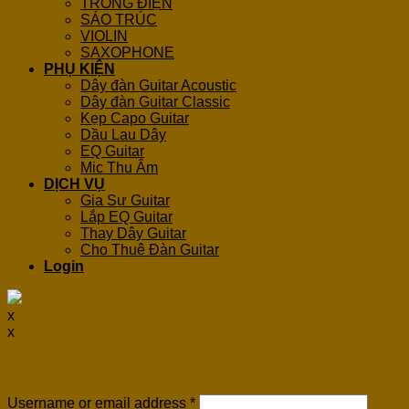
TRỐNG ĐIỆN
SÁO TRÚC
VIOLIN
SAXOPHONE
PHỤ KIỆN
Dây đàn Guitar Acoustic
Dây đàn Guitar Classic
Kẹp Capo Guitar
Dầu Lau Dây
EQ Guitar
Mic Thu Âm
DỊCH VỤ
Gia Sư Guitar
Lắp EQ Guitar
Thay Dây Guitar
Cho Thuê Đàn Guitar
Login
x
x
Login
Username or email address
*