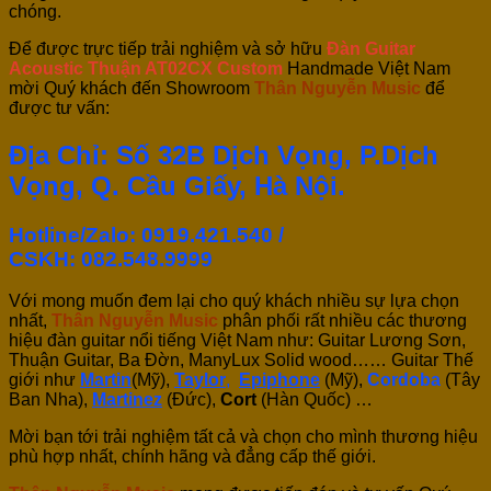
chóng.
Để được trực tiếp trải nghiệm và sở hữu
Đàn Guitar
Acoustic Thuận AT02CX Custom
Handmade Việt Nam
mời Quý khách đến Showroom
Thân Nguyễn Music
để
được tư vấn:
Địa Chỉ: Số 32B Dịch Vọng, P.Dịch
Vọng, Q. Cầu Giấy, Hà Nội.
Hotline/Zalo: 0919.421.540 /
CSKH:
082.548.9999
Với mong muốn đem lại cho quý khách nhiều sự lựa chọn
nhất,
Thân Nguyễn Music
phân phối rất nhiều các thương
hiệu đàn guitar nổi tiếng Việt Nam như: Guitar Lương Sơn,
Thuận Guitar, Ba Đờn, ManyLux Solid wood…… Guitar Thế
giới như
Martin
(Mỹ),
Taylor
,
Epiphone
(Mỹ),
Cordoba
(Tây
Ban Nha),
Martinez
(Đức),
Cort
(Hàn Quốc) …
Mời bạn tới trải nghiệm tất cả và chọn cho mình thương hiệu
phù hợp nhất, chính hãng và đẳng cấp thế giới.