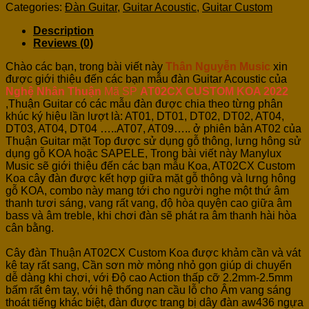
Categories:
Đàn Guitar
,
Guitar Acoustic
,
Guitar Custom
Description
Reviews (0)
Chào các bạn, trong bài viết này
Thân Nguyễn Music
xin
được giới thiệu đến các bạn mẫu đàn Guitar Acoustic của
Nghệ Nhân Thuận
Mã SP
AT02CX CUSTOM KOA 2022
,Thuận Guitar có các mẫu đàn được chia theo từng phân
khúc ký hiệu lần lượt là: AT01, DT01, DT02, DT02, AT04,
DT03, AT04, DT04 …..AT07, AT09….. ở phiên bản AT02 của
Thuận Guitar mặt Top được sử dụng gỗ thông, lưng hông sử
dụng gỗ KOA hoặc SAPELE, Trong bài viết này Manylux
Music sẽ giới thiệu đến các bạn mẫu Koa, AT02CX Custom
Koa cây đàn được kết hợp giữa mặt gỗ thông và lưng hông
gỗ KOA, combo này mang tới cho người nghe một thứ âm
thanh tươi sáng, vang rất vang, độ hòa quyện cao giữa âm
bass và âm treble, khi chơi đàn sẽ phát ra âm thanh hài hòa
cân bằng.
Cây đàn Thuận AT02CX Custom Koa được khảm cần và vát
kê tay rất sang, Cần sơn mờ mỏng nhỏ gọn giúp di chuyển
dễ dàng khi chơi, với Độ cao Action thấp cỡ 2.2mm-2.5mm
bấm rất êm tay, với hệ thống nan cầu lỗ cho Âm vang sáng
thoát tiếng khác biệt, đàn được trang bị dây đàn aw436 ngựa