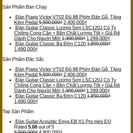
Sản Phẩm Bán Chạy
Đàn Piano Victor VT02 Đủ 88 Phím Đàn Gỗ, Tặng
Kèm Pedal
5,500,000
₫
2,400,000
₫
Đàn Guitar Classic Lương Sơn LSC120J Có Ty
Chống Cong Cần + Bền Chất Lượng Tốt + Giá Rẻ
Dành Cho Người Mới
1,300,000
₫
1,299,000
₫
Đàn Guitar Classic Ba Đờn C120
1,850,000
₫
1,690,000
₫
Sản Phẩm Đặc Sắc
Đàn Piano Victor VT02 Đủ 88 Phím Đàn Gỗ, Tặng
Kèm Pedal
5,500,000
₫
2,400,000
₫
Đàn Guitar Classic Lương Sơn LSC120J Có Ty
Chống Cong Cần + Bền Chất Lượng Tốt + Giá Rẻ
Dành Cho Người Mới
1,300,000
₫
1,299,000
₫
Đàn Guitar Classic Ba Đờn C120
1,850,000
₫
1,690,000
₫
Top Sản Phẩm
Đàn Guitar Acoustic Enya EB X1 Pro mini EQ
Rated
5.00
out of 5
5,500,000
₫
4,900,000
₫