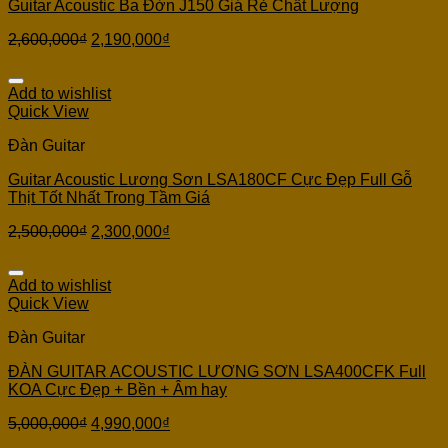
Guitar Acoustic Ba Đờn J150 Giá Rẻ Chất Lượng
2,600,000
₫
2,190,000
₫
Add to wishlist
Quick View
Đàn Guitar
Guitar Acoustic Lương Sơn LSA180CF Cực Đẹp Full Gỗ
Thịt Tốt Nhất Trong Tầm Giá
2,500,000
₫
2,300,000
₫
Add to wishlist
Quick View
Đàn Guitar
ĐÀN GUITAR ACOUSTIC LƯƠNG SƠN LSA400CFK Full
KOA Cực Đẹp + Bền + Âm hay
5,000,000
₫
4,990,000
₫