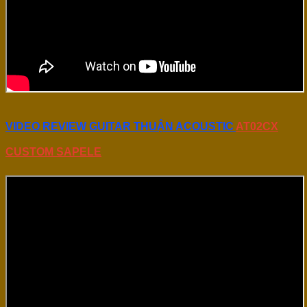
VIDEO REVIEW GUITAR THUẬN ACOUSTIC
AT02CX
CUSTOM SAPELE