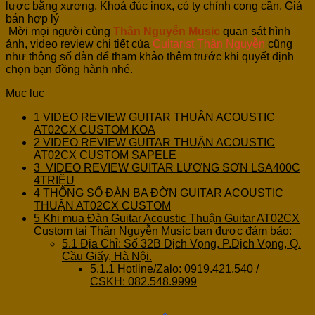
lược bằng xương, Khoá đúc inox, có ty chỉnh cong cần, Giá
bán hợp lý
Mời mọi người cùng
Thân Nguyễn Music
quan sát hình
ảnh, video review chi tiết của
Guitarist Thân Nguyễn
cũng
như thông số đàn để tham khảo thêm trước khi quyết định
chọn bạn đồng hành nhé.
Mục lục
1
VIDEO REVIEW GUITAR THUẬN ACOUSTIC
AT02CX CUSTOM KOA
2
VIDEO REVIEW GUITAR THUẬN ACOUSTIC
AT02CX CUSTOM SAPELE
3
VIDEO REVIEW GUITAR LƯƠNG SƠN LSA400C
4TRIỆU
4
THÔNG SỐ ĐÀN BA ĐỜN GUITAR ACOUSTIC
THUẬN AT02CX CUSTOM
5
Khi mua Đàn Guitar Acoustic Thuận Guitar AT02CX
Custom tại Thân Nguyễn Music bạn được đảm bảo:
5.1
Địa Chỉ: Số 32B Dịch Vọng, P.Dịch Vọng, Q.
Cầu Giấy, Hà Nội.
5.1.1
Hotline/Zalo: 0919.421.540 /
CSKH: 082.548.9999