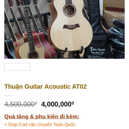
Thuận Guitar Acoustic AT02
4,500,000
4,000,000
₫
₫
Quà tặng & phụ kiện đi kèm:
+ Ship Cod vận chuyển Toàn Quốc