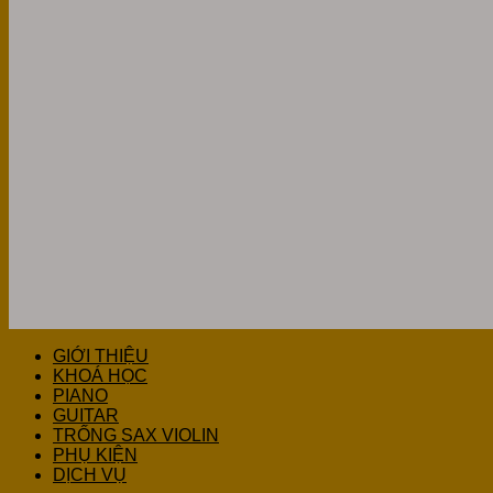
GIỚI THIỆU
KHOÁ HỌC
PIANO
GUITAR
TRỐNG SAX VIOLIN
PHỤ KIỆN
DỊCH VỤ