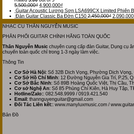
5,500,000
₫
4,900,000
₫
Guitar Acoustic Lương Sơn LSA699CX Limited Phiên 
Đàn Guitar Classic Ba Đờn C150
2,450,000
₫
2,090,000
NHẠC CỤ THÂN NGUYỄN MUSIC
PHÂN PHỐI GUITAR CHÍNH HÃNG TOÀN QUỐC
Thân Nguyễn Music
chuyên cung cấp đàn Guitar, Dụng cụ âm
chuyển toàn quốc chỉ trong 1-3 ngày làm việc.
Thông Tin
Cơ Sở Hà Nội
: Số 32B Dịch Vọng, Phường Dịch Vọng,
Cơ Sở Hồ Chí Minh
: 12 Đường Nguyễn Gia Trí, P.25, 
Cơ Sở Bắc Ninh
: Số 89B Hoàng Quốc Việt, Thị Cầu, 
Cơ sở Nghệ An
: Số 85 Phùng Chí Kiên, Hà Huy Tập, T
Hotline/Zalo:
: 082.548.9999 / 0919.421.540
Email
: thannguyenguitar@gmail.com
Đối Tác Liên kết:
: www.manyluxmusic.com / www.guita
Bản Đồ