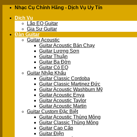
Skip
Nhạc Cụ Chính Hãng - Dịch Vụ Uy Tín
to
Dịch Vụ
content
Lắp EQ Guitar
Gia Sư Guitar
Đàn Guitar
Guitar Acoustic
Guitar Acoustic Bán Chạy
Guitar Lương Sơn
Guitar Thuận
Guitar Ba Đờn
Guitar Có EQ
Guitar Nhập Khẩu
Guitar Classic Cordoba
Guitar Classic Martinez Đức
Guitar Acoustic Washburn Mỹ
Guitar Acoustic Enya
Guitar Acoustic Taylor
Guitar Acoustic Martin
Guitar Custom Đặc Biệt
Guitar Acoustic Thùng Mỏng
Guitar Classic Thùng Mỏng
Guitar Cao Cấp
Guitar Điện