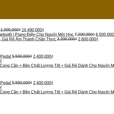
11,000,000
₫
10,490,000
₫
etooth | Piano Điện Cho Người Mới Học
7,200,000
₫
6,500,000
 , Giá Rẻ Âm Thanh Chân Thực
3,200,000
₫
2,600,000
₫
 Pedal
5,500,000
₫
2,400,000
₫
₫
 Cong Cần + Bền Chất Lượng Tốt + Giá Rẻ Dành Cho Người M
 Pedal
5,500,000
₫
2,400,000
₫
₫
 Cong Cần + Bền Chất Lượng Tốt + Giá Rẻ Dành Cho Người M