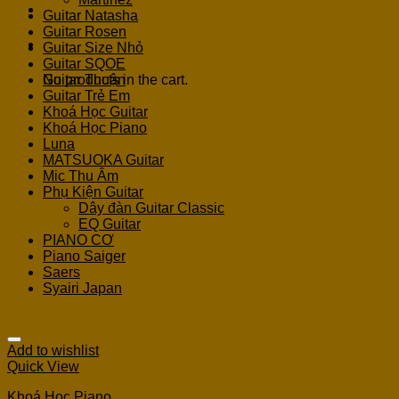
Guitar Natasha
Guitar Rosen
Cart
Guitar Size Nhỏ
Guitar SQOE
No products in the cart.
Guitar Thuận
Guitar Trẻ Em
Khoá Học Guitar
Khoá Học Piano
Luna
MATSUOKA Guitar
Mic Thu Âm
Phụ Kiện Guitar
Dây đàn Guitar Classic
EQ Guitar
PIANO CƠ
Piano Saiger
Saers
Syairi Japan
Add to wishlist
Quick View
Khoá Học Piano