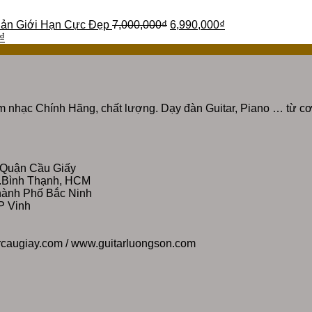
Bản Giới Hạn Cực Đẹp
7,000,000
₫
6,990,000
₫
₫
 nhạc Chính Hãng, chất lượng. Dạy đàn Guitar, Piano … từ cơ
 Quận Cầu Giấy
Q.Bình Thạnh, HCM
Thành Phố Bắc Ninh
P Vinh
rcaugiay.com / www.guitarluongson.com