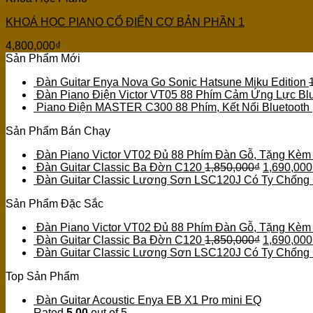
KHOÁ HỌC PIANO CỔ ĐIỂN CƠ BẢN PHẦN 1
4,800,000
₫
Sản Phẩm Mới
Đàn Guitar Enya Nova Go Sonic Hatsune Miku Edition
Đàn Piano Điện Victor VT05 88 Phím Cảm Ứng Lực Blu
Piano Điện MASTER C300 88 Phím, Kết Nối Bluetooth
Sản Phẩm Bán Chạy
Đàn Piano Victor VT02 Đủ 88 Phím Đàn Gỗ, Tặng Kèm
Đàn Guitar Classic Ba Đờn C120
1,850,000
₫
1,690,000
Đàn Guitar Classic Lương Sơn LSC120J Có Ty Chống
Sản Phẩm Đặc Sắc
Đàn Piano Victor VT02 Đủ 88 Phím Đàn Gỗ, Tặng Kèm
Đàn Guitar Classic Ba Đờn C120
1,850,000
₫
1,690,000
Đàn Guitar Classic Lương Sơn LSC120J Có Ty Chống
Top Sản Phẩm
Đàn Guitar Acoustic Enya EB X1 Pro mini EQ
Rated
5.00
out of 5