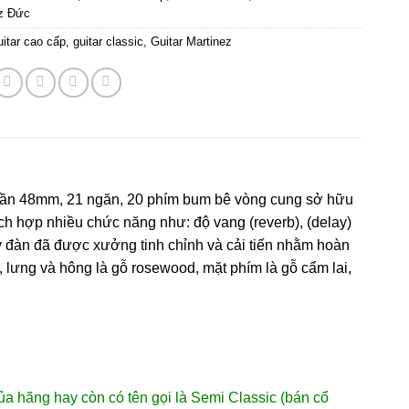
ez Đức
uitar cao cấp
,
guitar classic
,
Guitar Martinez
cần 48mm, 21 ngăn, 20 phím bum bê vòng cung sở hữu
ích hợp nhiều chức năng như: độ vang (reverb), (delay)
 đàn đã được xưởng tinh chỉnh và cải tiến nhằm hoàn
d, lưng và hông là gỗ rosewood, mặt phím là gỗ cẩm lai,
a hãng hay còn có tên gọi là Semi Classic (bán cổ