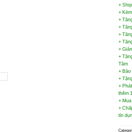
+ Shi
+ Kèm
+ Tặn
+ Tặn
+ Tặn
+ Tặng
+ Giảm
+ Tặng
Tâm
+ Bảo
+ Tặng
+ Phát
thêm 1
+ Mua
+ Chấp
tín d
Categor