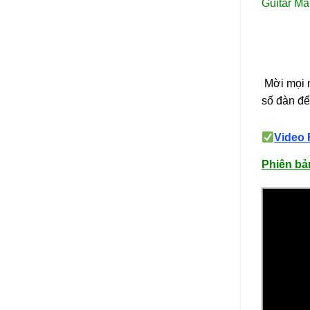
Guitar Ma
Mời mọi
số đàn để
Video 
Phiên bả