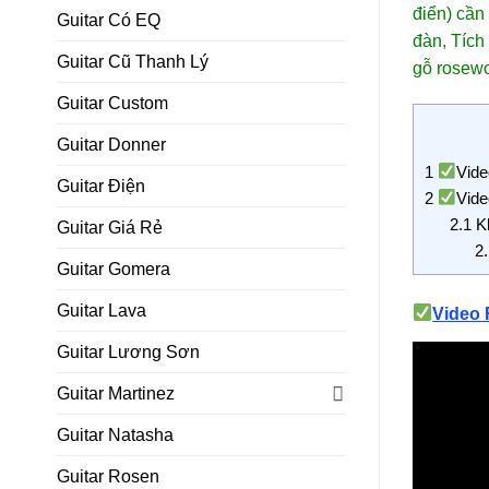
điển)
cần 
Guitar Có EQ
đàn, Tích
Guitar Cũ Thanh Lý
gỗ rosewo
Guitar Custom
Guitar Donner
1
Vide
Guitar Điện
2
Vide
2.1
Kh
Guitar Giá Rẻ
2.
Guitar Gomera
Guitar Lava
Video 
Guitar Lương Sơn
Guitar Martinez
Guitar Natasha
Guitar Rosen