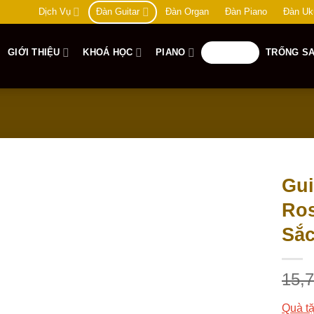
Dịch Vụ
Đàn Guitar
Đàn Organ
Đàn Piano
Đàn Uk
GIỚI THIỆU
KHOÁ HỌC
PIANO
GUITAR
TRỐNG SA
Gui
Ros
Add to
wishlist
Sắ
15,
Quà tặ