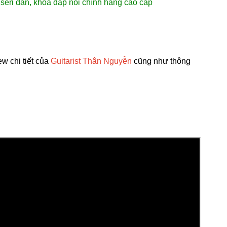
seri đàn, khoá dập nổi chính hãng cao cấp
ew chi tiết của
Guitarist Thân Nguyễn
cũng như thông