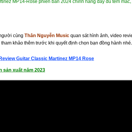
rtinez MP14-Rose phiên bản 2024 chính hãng đầy đủ tem mac, 
 người cùng
Thân Nguyễn Music
quan sát hình ảnh, video revi
 tham khảo thêm trước khi quyết định chọn bạn đồng hành nhé.
Review Guitar Classic Martinez MP14 Rose
n sản xuất năm 2023