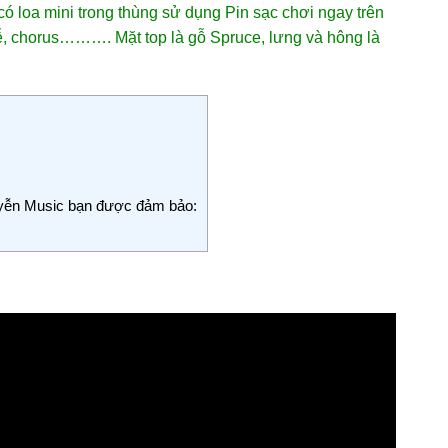
loa mini trong thùng sử dụng Pin sạc chơi ngay trên
rễ, chorus………. Mặt top là gỗ Spruce, lưng và hông là
uyễn Music bạn được đảm bảo: