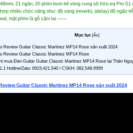
48mm, 21 ngăn, 20 phím bum bê vòng cung sở hữu eq Pro S1 có 
 hợp nhiều chức năng như: độ vang (reverb), (delay) độ ngân t
od, mặt phím là gỗ cẩm lai
——
Mục lục
[
Ẩn
]
o Review Guitar Classic Martinez MP14 Rose sản xuất 2024
o Review Guitar Classic Martinez MP14 Rose
i mua Đàn Guitar Guitar Classic Martinez MP14 Rose tại Thân Ng
1.1
Hotline/Zalo: 0919.421.540 / CSKH: 082.548.9999
Review Guitar Classic Martinez MP14 Rose sản xuất 2024