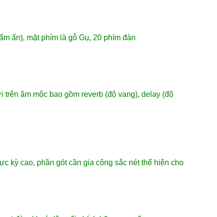
ẩm ấn), mặt phím là gỗ Gụ, 20 phím đàn
i trên âm mộc bao gồm reverb (độ vang), delay (độ
c kỳ cao, phần gót cần gia công sắc nét thể hiện cho