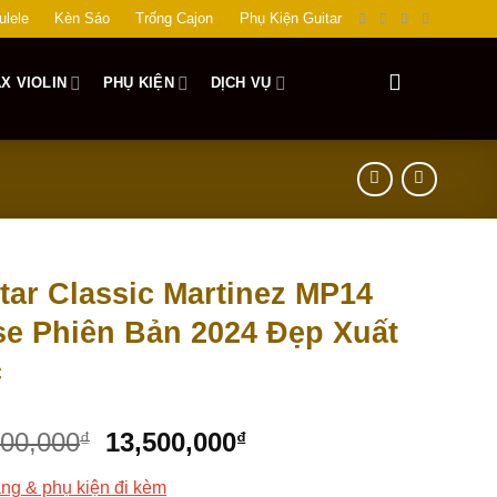
ulele
Kèn Sáo
Trống Cajon
Phụ Kiện Guitar
X VIOLIN
PHỤ KIỆN
DỊCH VỤ
tar Classic Martinez MP14
e Phiên Bản 2024 Đẹp Xuất
c
700,000
13,500,000
₫
₫
ng & phụ kiện đi kèm