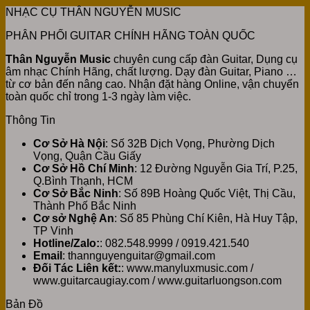
NHẠC CỤ THÂN NGUYỄN MUSIC
PHÂN PHỐI GUITAR CHÍNH HÃNG TOÀN QUỐC
Thân Nguyễn Music
chuyên cung cấp đàn Guitar, Dụng cụ
âm nhạc Chính Hãng, chất lượng. Dạy đàn Guitar, Piano …
từ cơ bản đến nâng cao. Nhận đặt hàng Online, vận chuyển
toàn quốc chỉ trong 1-3 ngày làm việc.
Thông Tin
Cơ Sở Hà Nội
: Số 32B Dịch Vọng, Phường Dịch
Vọng, Quận Cầu Giấy
Cơ Sở Hồ Chí Minh
: 12 Đường Nguyễn Gia Trí, P.25,
Q.Bình Thạnh, HCM
Cơ Sở Bắc Ninh
: Số 89B Hoàng Quốc Việt, Thị Cầu,
Thành Phố Bắc Ninh
Cơ sở Nghệ An
: Số 85 Phùng Chí Kiên, Hà Huy Tập,
TP Vinh
Hotline/Zalo:
: 082.548.9999 / 0919.421.540
Email
: thannguyenguitar@gmail.com
Đối Tác Liên kết:
: www.manyluxmusic.com /
www.guitarcaugiay.com / www.guitarluongson.com
Bản Đồ