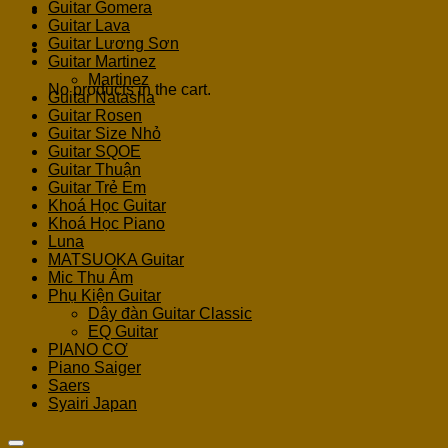
Guitar Gomera
Guitar Lava
Guitar Lương Sơn
Cart
Guitar Martinez
Martinez
No products in the cart.
Guitar Natasha
Guitar Rosen
Guitar Size Nhỏ
Guitar SQOE
Guitar Thuận
Guitar Trẻ Em
Khoá Học Guitar
Khoá Học Piano
Luna
MATSUOKA Guitar
Mic Thu Âm
Phụ Kiện Guitar
Dây đàn Guitar Classic
EQ Guitar
PIANO CƠ
Piano Saiger
Saers
Syairi Japan