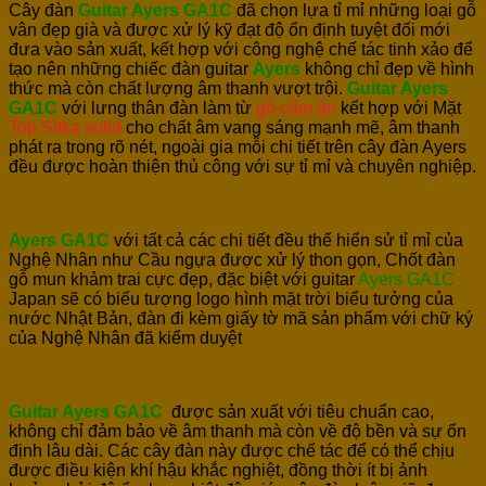
Cây đàn
Guitar Ayers GA1C
đã chọn lựa tỉ mỉ những loại gỗ
vân đẹp già và được xử lý kỹ đạt độ ổn định tuyệt đối mới
đưa vào sản xuất, kết hợp với công nghệ chế tác tinh xảo để
tạo nên những chiếc đàn guitar
Ayers
không chỉ đẹp về hình
thức mà còn chất lượng âm thanh vượt trội.
Guitar Ayers
GA1C
với lưng thân đàn làm từ
gỗ cẩm ấn
kết hợp với Mặt
Top Sitka solid
cho chất âm vang sáng mạnh mẽ, âm thanh
phát ra trong rõ nét, ngoài gia mỗi chi tiết trên cây đàn Ayers
đều được hoàn thiện thủ công với sự tỉ mỉ và chuyên nghiệp.
Ayers GA1C
với tất cả các chi tiết đều thể hiển sử tỉ mỉ của
Nghệ Nhân như Cầu ngựa được xử lý thon gọn, Chốt đàn
gỗ mun khảm trai cực đẹp, đặc biệt với guitar
Ayers GA1C
Japan sẽ có biểu tượng logo hình mặt trời biểu tưởng của
nước Nhật Bản, đàn đi kèm giấy tờ mã sản phẩm với chữ ký
của Nghệ Nhân đã kiểm duyệt
Guitar
Ayers GA1C
được sản xuất với tiêu chuẩn cao,
không chỉ đảm bảo về âm thanh mà còn về độ bền và sự ổn
định lâu dài. Các cây đàn này được chế tác để có thể chịu
được điều kiện khí hậu khắc nghiệt, đồng thời ít bị ảnh