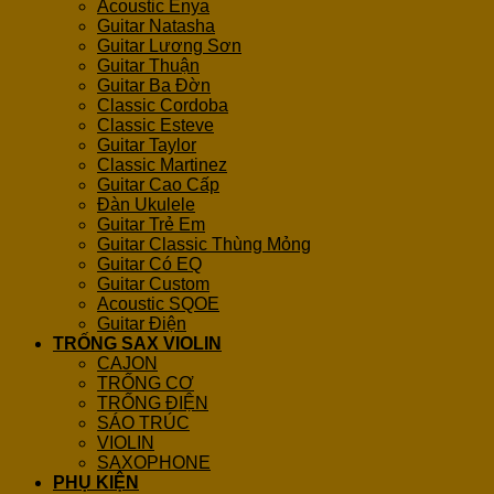
Acoustic Enya
Guitar Natasha
Guitar Lương Sơn
Guitar Thuận
Guitar Ba Đờn
Classic Cordoba
Classic Esteve
Guitar Taylor
Classic Martinez
Guitar Cao Cấp
Đàn Ukulele
Guitar Trẻ Em
Guitar Classic Thùng Mỏng
Guitar Có EQ
Guitar Custom
Acoustic SQOE
Guitar Điện
TRỐNG SAX VIOLIN
CAJON
TRỐNG CƠ
TRỐNG ĐIỆN
SÁO TRÚC
VIOLIN
SAXOPHONE
PHỤ KIỆN