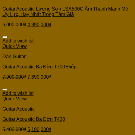
Guitar Acoustic Lương Sơn LSA500C Âm Thanh Mạnh Mẽ
Uy Lực, Hay Nhất Trong Tầm Giá
6,000,000
₫
4,990,000
₫
Add to wishlist
Quick View
Đàn Guitar
Guitar Acoustic Ba Đờn T700 Điệp
7,900,000
₫
7,690,000
₫
Add to wishlist
Quick View
Guitar Acoustic
Guitar Acoustic Ba Đờn T420
5,400,000
₫
5,190,000
₫