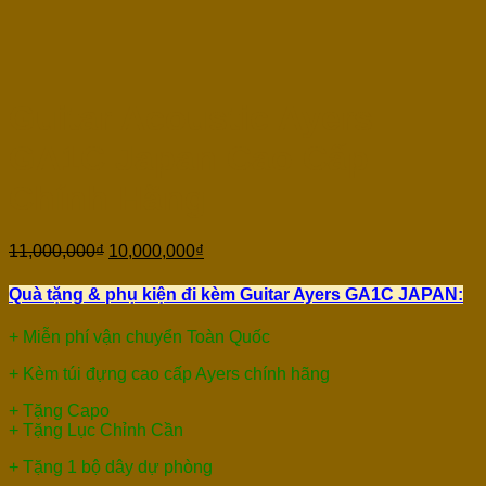
Guitar Acoustic Ayers
GA1C Japan Cao Cấp
Chính Hãng
11,000,000
₫
10,000,000
₫
Quà tặng & phụ kiện đi kèm Guitar Ayers GA1C JAPAN:
+ Miễn phí vận chuyển Toàn Quốc
+ Kèm túi đựng cao cấp Ayers chính hãng
+ Tặng Capo
+ Tặng Lục Chỉnh Cần
+ Tặng 1 bộ dây dự phòng