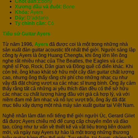
Chốt đàn:
Ebony
Xương đầu và đuôi:
Bone
Khóa:
Ayers
Dây:
D’addario
Ty chỉnh cần:
Có
Tiểu sử Guitar Ayers
Từ năm 1996,
Ayers
đã được coi là một trong những nhà
sản xuất đàn guitar acoustic tốt nhất thế giới. Người sáng lập
công ty Ayers là ông Huang Chengfa, khi ông lớn lên ông
nghe rất nhiều nhạc của The Beatles, the Eagles và các
nghệ sĩ Pop, Rock, Dân gian và Đồng quê cổ điển khác. Khi
còn trẻ, ông khao khát sở hữu một cây đàn guitar chất lượng
cao, nhưng ông thấy rằng chi phí cho những nhạc cụ như
vậy đã đặt chúng vượt xa các nhạc sĩ trung bình. Ông ấy cảm
thấy rằng tất cả những ai yêu thích đàn đều có thể sở hữu
các nhạc cụ chất lượng hàng đầu với giá cả hợp lý, và với
niềm đam mê âm nhạc và nỗ lực vượt trội, ông ấy đã đặt
mục tiêu xây dựng một nhà máy sản xuất guitar tại Việt Nam.
Nghệ nhân làm đàn nổi tiếng thế giới người Úc, Gerard Gilet
đã được Ayers chiêu mộ để cung cấp chuyên môn và đào
tạo, cũng như tư vấn về thiết kế và vật liệu trong liên doanh
mới, và ngày nay Ayers tự hào là một trong những thương
hiệu guitar hàng đầu thế giới. Tuy nhiên, tại Ayers, chúng tôi