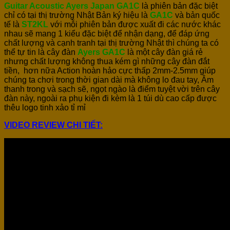
Guitar Acoustic Ayers Japan GA1C
là phiên bản đặc biệt
chỉ có tại thị trường Nhật Bản ký hiệu là
GA1C
và bản quốc
tế là
ST2KL
với mỗi phiên bản được xuất đi các nước khác
nhau sẽ mang 1 kiểu đặc biệt để nhận dạng, để đáp ứng
chất lượng và cạnh tranh tại thị trường Nhật thì chúng ta có
thể tự tin là cây đàn
Ayers GA1C
là một cây đàn giá rẻ
nhưng chất lượng không thua kém gì những cây đàn đắt
tiền, hơn nữa Action hoàn hảo cực thấp 2mm-2.5mm giúp
chúng ta chơi trong thời gian dài mà không lo đau tay, Âm
thanh trong và sạch sẽ, ngọt ngào là điểm tuyệt vời trên cây
đàn này, ngoài ra phụ kiện đi kèm là 1 túi dù cao cấp được
thêu logo tinh xảo tỉ mỉ
VIDEO REVIEW CHI TIẾT: