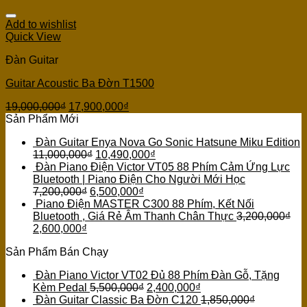
Add to wishlist
Quick View
Đàn Guitar
Guitar Acoustic Ba Đờn T1500
19,000,000
₫
17,900,000
₫
Sản Phẩm Mới
Đàn Guitar Enya Nova Go Sonic Hatsune Miku Edition
11,000,000
₫
10,490,000
₫
Đàn Piano Điện Victor VT05 88 Phím Cảm Ứng Lực
Bluetooth | Piano Điện Cho Người Mới Học
7,200,000
₫
6,500,000
₫
Piano Điện MASTER C300 88 Phím, Kết Nối
Bluetooth , Giá Rẻ Âm Thanh Chân Thực
3,200,000
₫
2,600,000
₫
Sản Phẩm Bán Chạy
Đàn Piano Victor VT02 Đủ 88 Phím Đàn Gỗ, Tặng
Kèm Pedal
5,500,000
₫
2,400,000
₫
Đàn Guitar Classic Ba Đờn C120
1,850,000
₫