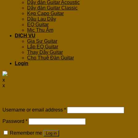
Dây đàn Guitar Acoustic
Dây đàn Guitar Classic
Kẹp Capo Guitar
Dầu Lau Dây
EQ Guitar
Mic Thu Âm
DỊCH VỤ
Gia Sư Guitar
Lắp EQ Guitar
Thay Dây Guitar
Cho Thuê Đàn Guitar
Login
x
x
Login
Username or email address
*
Password
*
Remember me
Log in