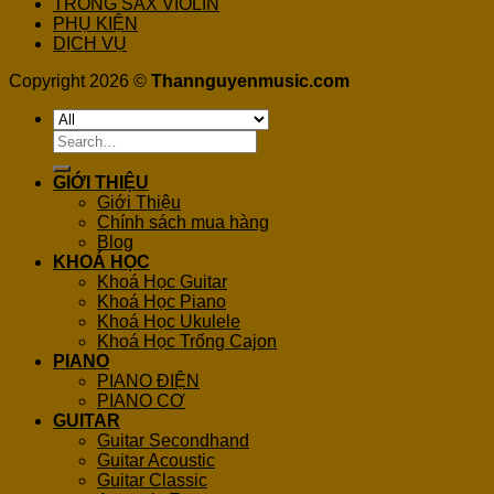
TRỐNG SAX VIOLIN
PHỤ KIỆN
DỊCH VỤ
Copyright 2026 ©
Thannguyenmusic.com
Search
for:
GIỚI THIỆU
Giới Thiệu
Chính sách mua hàng
Blog
KHOÁ HỌC
Khoá Học Guitar
Khoá Học Piano
Khoá Học Ukulele
Khoá Học Trống Cajon
PIANO
PIANO ĐIỆN
PIANO CƠ
GUITAR
Guitar Secondhand
Guitar Acoustic
Guitar Classic