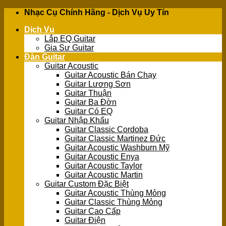
Skip
Nhạc Cụ Chính Hãng - Dịch Vụ Uy Tín
to
Dịch Vụ
content
Lắp EQ Guitar
Gia Sư Guitar
Đàn Guitar
Guitar Acoustic
Guitar Acoustic Bán Chạy
Guitar Lương Sơn
Guitar Thuận
Guitar Ba Đờn
Guitar Có EQ
Guitar Nhập Khẩu
Guitar Classic Cordoba
Guitar Classic Martinez Đức
Guitar Acoustic Washburn Mỹ
Guitar Acoustic Enya
Guitar Acoustic Taylor
Guitar Acoustic Martin
Guitar Custom Đặc Biệt
Guitar Acoustic Thùng Mỏng
Guitar Classic Thùng Mỏng
Guitar Cao Cấp
Guitar Điện