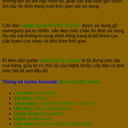
hưởng bởi độ ẩm hay nhiệt độ, giúp cây đàn luôn giữ được
âm sắc ổn định trong suốt thời gian dài sử dụng.
Cần đàn
Gu
itar
Ayers ST2KL / GA1C
được sử dụng gỗ
mahogany già tự nhiên vân đẹp chắc chắn ổn định sử dụng
lâu dài mà không lo cong vênh đồng trang bị bộ khoá cao
cấp Ayers cực nhạy và bền theo thời gian
Đi kèm đàn guitar
Ayers GA1C Japan
là túi đựng cao cấp
của hãng, giấy tờ có chữ ký của Nghệ Nhân, cây đàn có tem
mác mã số seri đầy đủ
Thông số Guitar Acoustic
Ayers GA1C Japan
Loại sơn:
Sơn bóng
Vạt đàn:
Không
Chốt ngựa:
Awesome Device – Ebony
Mặt đàn:
Sitka Spruce solid
Lưng hông:
Rosewood
Ngựa:
Rosewood
Cần đàn:
One Piece African Mahogany