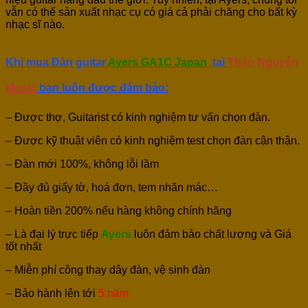
vẫn có thể sản xuất nhạc cụ có giá cả phải chăng cho bất kỳ
nhạc sĩ nào.
Khi mua Đàn guitar
Ayers GA1C Japan
tại
Thân Nguyễn
Music
bạn luôn được đảm bảo:
– Được thợ, Guitarist có kinh nghiệm tư vấn chọn đàn.
– Được kỹ thuật viên có kinh nghiệm test chọn đàn cận thận.
– Đàn mới 100%, không lỗi lầm
– Đầy đủ giấy tờ, hoá đơn, tem nhãn mác…
– Hoàn tiền 200% nếu hàng không chính hãng
– Là đại lý trực tiếp
Ayers
luôn đảm bảo chất lượng và Giá
tốt nhất
– Miễn phí công thay dây đàn, vệ sinh đàn
– Bảo hành lên tới
5 năm