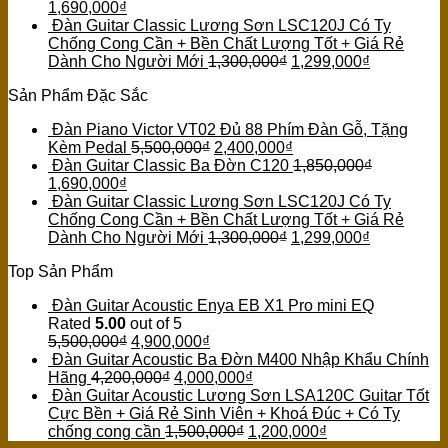
1,690,000
₫
Đàn Guitar Classic Lương Sơn LSC120J Có Ty
Chống Cong Cần + Bền Chất Lượng Tốt + Giá Rẻ
Dành Cho Người Mới
1,300,000
₫
1,299,000
₫
Sản Phẩm Đặc Sắc
Đàn Piano Victor VT02 Đủ 88 Phím Đàn Gỗ, Tặng
Kèm Pedal
5,500,000
₫
2,400,000
₫
Đàn Guitar Classic Ba Đờn C120
1,850,000
₫
1,690,000
₫
Đàn Guitar Classic Lương Sơn LSC120J Có Ty
Chống Cong Cần + Bền Chất Lượng Tốt + Giá Rẻ
Dành Cho Người Mới
1,300,000
₫
1,299,000
₫
Top Sản Phẩm
Đàn Guitar Acoustic Enya EB X1 Pro mini EQ
Rated
5.00
out of 5
5,500,000
₫
4,900,000
₫
Đàn Guitar Acoustic Ba Đờn M400 Nhập Khẩu Chính
Hãng
4,200,000
₫
4,000,000
₫
Đàn Guitar Acoustic Lương Sơn LSA120C Guitar Tốt
Cực Bền + Giá Rẻ Sinh Viên + Khoá Đúc + Có Ty
chống cong cần
1,500,000
₫
1,200,000
₫