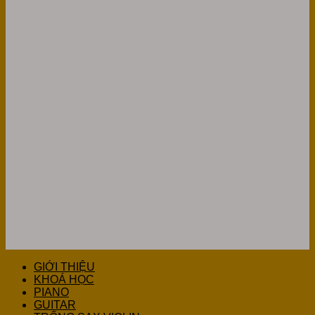
GIỚI THIỆU
KHOÁ HỌC
PIANO
GUITAR