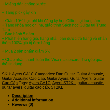
+ Miếng dán chống xước
+ Tặng pick gảy xịn
+ Giảm 10% học phí khi đăng ký học Offline tại trung tâm
+ Tặng khóa học online, giáo trình Sách học Guitar tại Trung
Tâm
+ Bảo hành 5 năm
+ Phát hiện hàng giả, hàng nhái, bạn được trả hàng và nhận
thêm 100% giá trị đơn hàng
+ Mua 2 sản phẩm giảm 5%
+ Chấp nhận thanh toán thẻ Visa mastercard, Trả góp qua
thẻ tín dụng…
SKU:
Ayers GA1C
Categories:
Đàn Guitar
,
Guitar Acoustic
,
Guitar Acoustic Cao Cấp
,
Guitar Ayers
,
Guitar Ayers
,
Guitar
Cao Cấp
Tags:
Ayers GA1C
,
Ayers ST2KL
,
guitar acoustic
,
guitar ayers
,
guitar cao cấp
,
ST2KL
Description
Additional information
Reviews (0)