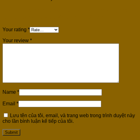
Be the first to review “Guitar Acoustic Ayers
GA1C Japan Cao Cấp Chính Hãng”
Your rating
*
Your review
*
Name
*
Email
*
Lưu tên của tôi, email, và trang web trong trình duyệt này
cho lần bình luận kế tiếp của tôi.