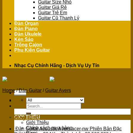
Guitar Size Nhỏ
Guitar Giá Rẻ
Guitar Trẻ Em
Guitar Cũ Thanh Lý
Đàn Organ
Đàn Piano
Đàn Ukulele
Kèn Sáo
Trống Cajon
Phụ Kiện Guitar
Nhạc Cụ Chính Hãng - Dịch Vụ Uy Tín
Home
/
Đàn Guitar
/
Guitar Ayers
Menu
Search
for:
You may also like…
GIỚI THIỆU
Giới Thiệu
Chính sách mua hàng
Đàn Guitar Acoustic Ayers acer-nw Phiên Bản Đặc